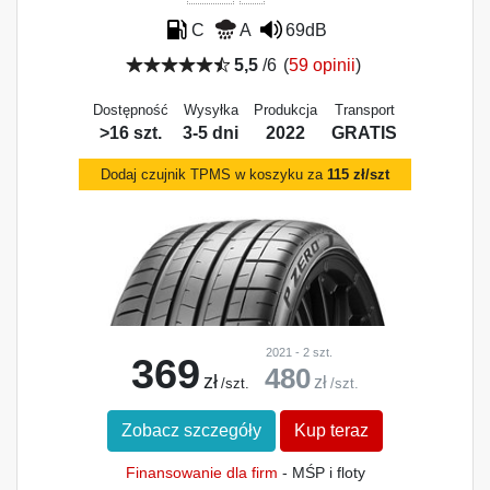
C
A
69dB
5,5
/6
(
59 opinii
)
Dostępność
Wysyłka
Produkcja
Transport
>16 szt.
3-5 dni
2022
GRATIS
Dodaj czujnik TPMS w koszyku za
115 zł/szt
2021 - 2 szt.
369
480
zł
zł
/szt.
/szt.
Zobacz szczegóły
Kup teraz
Finansowanie dla firm
- MŚP i floty