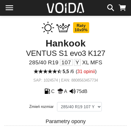
Raty
10x0%
Hankook
VENTUS S1 evo3 K127
285/40 R19
107
Y
XL MFS
5,5
/6
(
31 opinii
)
SAP: 1024574 | EAN: 8808563457734
C
A
75dB
Zmień rozmiar
Parametry opony