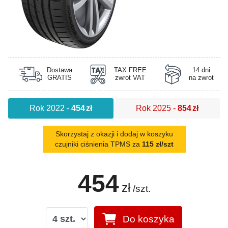
Dostawa
TAX FREE
14 dni
GRATIS
zwrot VAT
na zwrot
Rok 2022
-
454
zł
Rok 2025
-
854
zł
Skorzystaj z okazji i dodaj w koszyku
czujniki ciśnienia TPMS za
115 zł/szt
454
zł
/szt.
Do koszyka