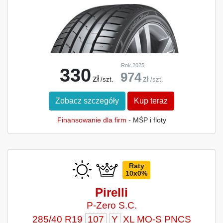
Rok 2025
330
974
zł
zł
/szt.
/szt.
Zobacz szczegóły
Kup teraz
Finansowanie dla firm
- MŚP i floty
Raty
10x0%
Pirelli
P-Zero S.C.
285/40 R19
107
Y
XL MO-S PNCS