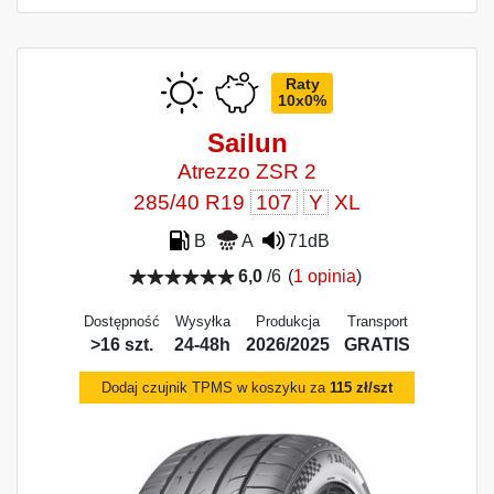
Raty
10x0%
Sailun
Atrezzo ZSR 2
285/40 R19
107
Y
XL
B
A
71dB
6,0
/6
(
1 opinia
)
Dostępność
Wysyłka
Produkcja
Transport
>16 szt.
24-48h
2026/2025
GRATIS
Dodaj czujnik TPMS w koszyku za
115 zł/szt