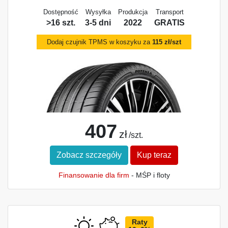
Dostępność
Wysyłka
Produkcja
Transport
>16 szt.
3-5 dni
2022
GRATIS
Dodaj czujnik TPMS w koszyku za
115 zł/szt
407
zł
/szt.
Zobacz szczegóły
Kup teraz
Finansowanie dla firm
- MŚP i floty
Raty