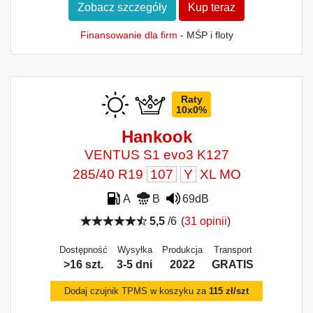
Zobacz szczegóły
Kup teraz
Finansowanie dla firm
- MŚP i floty
Raty
10x0%
Hankook
VENTUS S1 evo3 K127
285/40 R19
107
Y
XL MO
A
B
69dB
5,5
/6
(
31 opinii
)
Dostępność
Wysyłka
Produkcja
Transport
>16 szt.
3-5 dni
2022
GRATIS
Dodaj czujnik TPMS w koszyku za
115 zł/szt