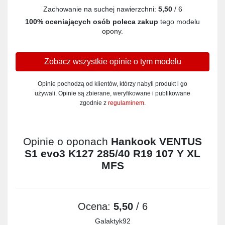
Zachowanie na suchej nawierzchni:
5,50
/ 6
100% oceniających osób poleca zakup
tego modelu
opony.
Zobacz wszystkie opinie o tym modelu
Opinie pochodzą od klientów, którzy nabyli produkt i go
używali. Opinie są zbierane, weryfikowane i publikowane
zgodnie z
regulaminem
.
Opinie o oponach
Hankook VENTUS
S1 evo3 K127 285/40 R19 107 Y XL
MFS
Ocena:
5,50
/ 6
Galaktyk92