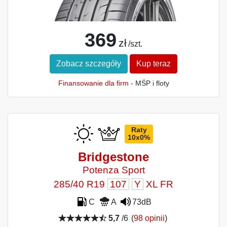
369
zł
/szt.
Zobacz szczegóły
Kup teraz
Finansowanie dla firm
- MŚP i floty
Raty
10x0%
Bridgestone
Potenza Sport
285/40 R19
107
Y
XL FR
C
A
73dB
5,7
/6
(
98 opinii
)