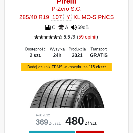
Pirelli
P-Zero S.C.
285/40 R19
107
Y
XL MO-S PNCS
C
A
69dB
5,5
/6
(
59 opinii
)
Dostępność
Wysyłka
Produkcja
Transport
2 szt.
24h
2021
GRATIS
Dodaj czujnik TPMS w koszyku za
115 zł/szt
Rok 2022
480
369
zł
zł
/szt.
/szt.