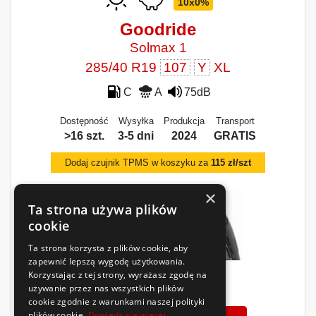
10x0%
Goodride
Solmax 1
285/40 R19
107
Y
XL
C
A
75dB
Dostępność
Wysyłka
Produkcja
Transport
>16 szt.
3-5 dni
2024
GRATIS
Dodaj czujnik TPMS w koszyku za
115 zł/szt
×
Ta strona używa plików
cookie
Ta strona korzysta z plików cookie, aby
zapewnić lepszą wygodę użytkowania.
Korzystając z tej strony, wyrażasz zgodę na
459
używanie przez nas wszystkich plików
zł
/szt.
cookie zgodnie z warunkami naszej polityki
plików cookie.
Dowiedz się więcej