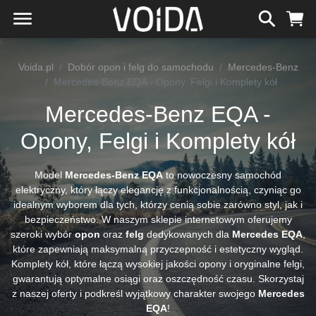
Voida.pl
Dobór opon i felg do samochodu
Mercedes-Benz
Mercedes-Benz EQA - Opony, Felgi i Komplety kół
Mercedes-Benz EQA -
Opony, Felgi i Komplety kół
Model
Mercedes-Benz EQA
to nowoczesny samochód
elektryczny, który łączy elegancję z funkcjonalnością, czyniąc go
idealnym wyborem dla tych, którzy cenią sobie zarówno styl, jak i
bezpieczeństwo. W naszym sklepie internetowym oferujemy
szeroki wybór
opon
oraz
felg
dedykowanych dla
Mercedes EQA
,
które zapewniają maksymalną przyczepność i estetyczny wygląd.
Komplety kół, które łączą wysokiej jakości opony i oryginalne felgi,
gwarantują optymalne osiągi oraz oszczędność czasu. Skorzystaj
z naszej oferty i podkreśl wyjątkowy charakter swojego
Mercedes
EQA
!