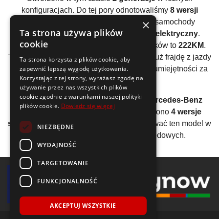
konfiguracjach. Do tej pory odnotowaliśmy
8 wersji
×
silników
. Wszystkie wyprodukowane samochody
Ta strona używa plików
Mercedes-Benz EQA
posiadały
silnik elektryczny
.
cookie
Średnia moc wszystkich używanych silników to
222KM
.
Ten model auta posiada silniki, które dają już frajdę z jazdy
Ta strona korzysta z plików cookie, aby
zapewnić lepszą wygodę użytkowania.
i pozwalają bardziej przetestować swoje umiejętności za
Korzystając z tej strony, wyrażasz zgodę na
kierownicą.
używanie przez nas wszystkich plików
cookie zgodnie z warunkami naszej polityki
Analizując wszystkie generacje auta
Mercedes-Benz
plików cookie.
Dowiedz się więcej
EQA
można wyliczyć, że średnio stworzono
4 wersje
silników
. Producent zdecydował się oferować ten model w
NIEZBĘDNE
ograniczonej gamie jednostek napędowych.
WYDAJNOŚĆ
TARGETOWANIE
FUNKCJONALNOŚĆ
AKCEPTUJ WSZYSTKIE