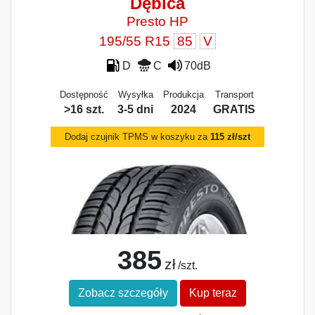
Dębica
Presto HP
195/55 R15
85
V
D
C
70dB
Dostępność
Wysyłka
Produkcja
Transport
>16 szt.
3-5 dni
2024
GRATIS
Dodaj czujnik TPMS w koszyku za
115 zł/szt
385
zł
/szt.
Zobacz szczegóły
Kup teraz