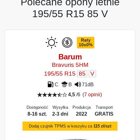
Polecane opony letnie
195/55 R15 85 V
Raty
10x0%
Barum
Bravuris 5HM
195/55 R15
85
V
C
B
71dB
4,5
/6
(
7 opinii
)
Dostępność
Wysyłka
Produkcja
Transport
8-16 szt.
2-3 dni
2022
GRATIS
Dodaj czujnik TPMS w koszyku za
115 zł/szt