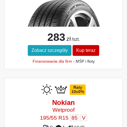
283
zł
/szt.
Zobacz szczegóły
Kup teraz
Finansowanie dla firm
- MŚP i floty
Raty
10x0%
Nokian
Wetproof
195/55 R15
85
V