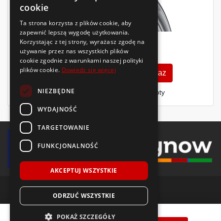
cookie
Ta strona korzysta z plików cookie, aby
zapewnić lepszą wygodę użytkowania.
Korzystając z tej strony, wyrażasz zgodę na
391
używanie przez nas wszystkich plików
zł
/szt.
cookie zgodnie z warunkami naszej polityki
plików cookie.
Dowiedz się więcej
Zobacz szczegóły
Kup teraz
NIEZBĘDNE
Finansowanie dla firm
- MŚP i floty
WYDAJNOŚĆ
TARGETOWANIE
FUNKCJONALNOŚĆ
AKCEPTUJ WSZYSTKIE
ODRZUĆ WSZYSTKIE
© 2018-2026 Voida.pl. Wszelkie prawa zastrzeżone.
Nexen
N'FERA SU4
195/55 R15
85
V
POKAŻ SZCZEGÓŁY