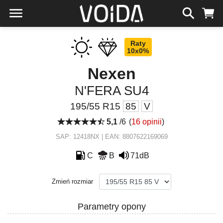
Raty
10x0%
Nexen
N'FERA SU4
195/55 R15
85
V
5,1
/6
(
16 opinii
)
SAP: 12418NX | EAN: 8807622169069
C
B
71dB
Zmień rozmiar
Parametry opony