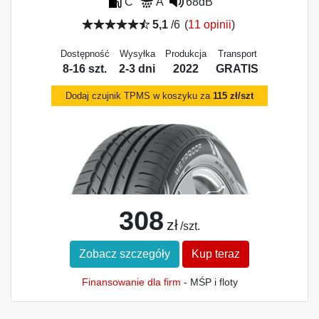
C
A
68dB
5,1
/6
(
11 opinii
)
Dostępność
Wysyłka
Produkcja
Transport
8-16 szt.
2-3 dni
2022
GRATIS
Dodaj czujnik TPMS w koszyku za
115 zł/szt
308
zł
/szt.
Zobacz szczegóły
Kup teraz
Finansowanie dla firm
- MŚP i floty