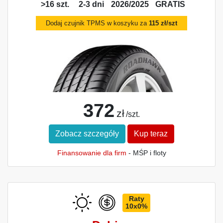
>16 szt.
2-3 dni
2026/2025
GRATIS
Dodaj czujnik TPMS w koszyku za
115 zł/szt
372
zł
/szt.
Zobacz szczegóły
Kup teraz
Finansowanie dla firm
- MŚP i floty
Raty
10x0%