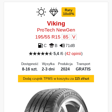
Raty
10x0%
Viking
ProTech NewGen
195/55 R15
85
V
C
B
71dB
5,4
/6
(
42 opinii
)
Dostępność
Wysyłka
Produkcja
Transport
8-16 szt.
2-3 dni
2024
GRATIS
Dodaj czujnik TPMS w koszyku za
115 zł/szt