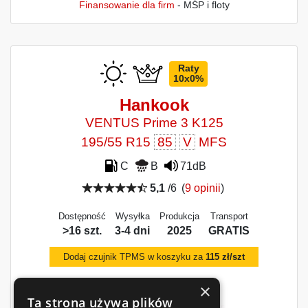
Finansowanie dla firm
- MŚP i floty
Raty
10x0%
Hankook
VENTUS Prime 3 K125
195/55 R15
85
V
MFS
C
B
71dB
5,1
/6
(
9 opinii
)
Dostępność
Wysyłka
Produkcja
Transport
>16 szt.
3-4 dni
2025
GRATIS
Dodaj czujnik TPMS w koszyku za
115 zł/szt
×
Ta strona używa plików