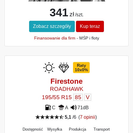
341
zł
/szt.
Zobacz szczegóły
Kup teraz
Finansowanie dla firm
- MŚP i floty
Raty
10x0%
Firestone
ROADHAWK
195/55 R15
85
V
C
A
71dB
5,1
/6
(
7 opinii
)
Dostępność
Wysyłka
Produkcja
Transport