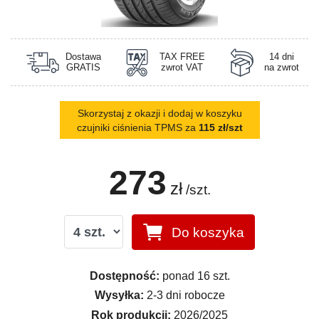
Dostawa
TAX FREE
14 dni
GRATIS
zwrot VAT
na zwrot
Skorzystaj z okazji i dodaj w koszyku
czujniki ciśnienia TPMS za
115 zł/szt
273
zł
/szt.
Do koszyka
Dostępność:
ponad 16 szt.
Wysyłka:
2-3 dni robocze
Rok produkcji:
2026/2025