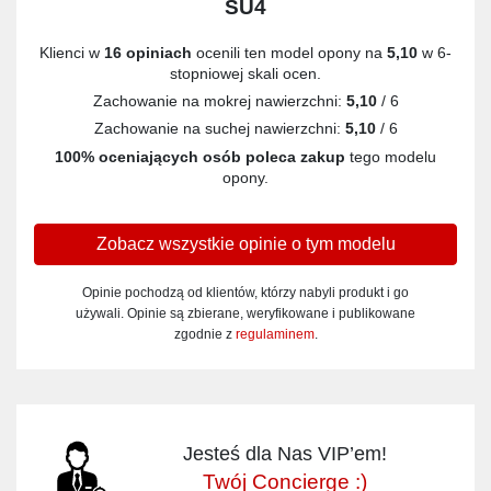
SU4
Klienci w
16 opiniach
ocenili ten model opony na
5,10
w 6-
stopniowej skali ocen.
Zachowanie na mokrej nawierzchni:
5,10
/ 6
Zachowanie na suchej nawierzchni:
5,10
/ 6
100% oceniających osób poleca zakup
tego modelu
opony.
Zobacz wszystkie opinie o tym modelu
Opinie pochodzą od klientów, którzy nabyli produkt i go
używali. Opinie są zbierane, weryfikowane i publikowane
zgodnie z
regulaminem
.
Jesteś dla Nas VIP’em!
Twój Concierge :)