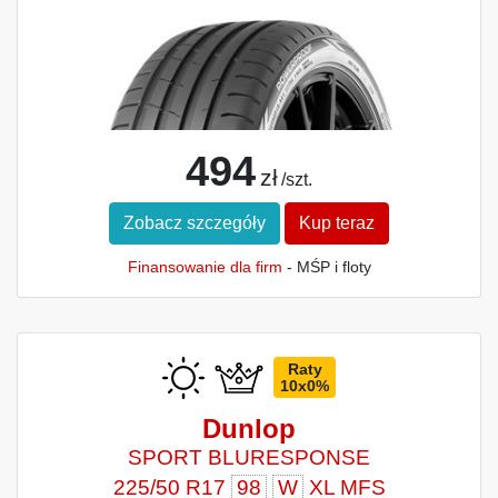
494
zł
/szt.
Zobacz szczegóły
Kup teraz
Finansowanie dla firm
- MŚP i floty
Raty
10x0%
Dunlop
SPORT BLURESPONSE
225/50 R17
98
W
XL MFS