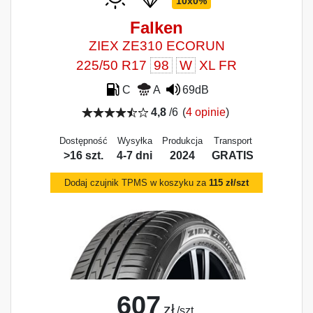
10x0%
Falken
ZIEX ZE310 ECORUN
225/50 R17
98
W
XL FR
C
A
69dB
4,8
/6
(
4 opinie
)
Dostępność
Wysyłka
Produkcja
Transport
>16 szt.
4-7 dni
2024
GRATIS
Dodaj czujnik TPMS w koszyku za
115 zł/szt
607
zł
/szt.