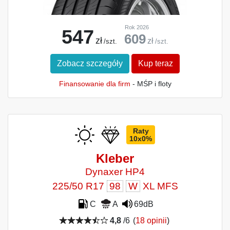
Rok 2026
547
609
zł
zł
/szt.
/szt.
Zobacz szczegóły
Kup teraz
Finansowanie dla firm
- MŚP i floty
Raty
10x0%
Kleber
Dynaxer HP4
225/50 R17
98
W
XL MFS
C
A
69dB
4,8
/6
(
18 opinii
)