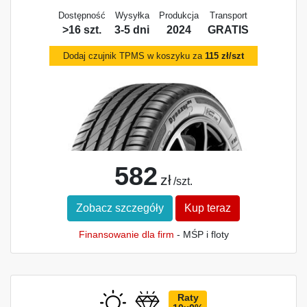
Dostępność
Wysyłka
Produkcja
Transport
>16 szt.
3-5 dni
2024
GRATIS
Dodaj czujnik TPMS w koszyku za
115 zł/szt
582
zł
/szt.
Zobacz szczegóły
Kup teraz
Finansowanie dla firm
- MŚP i floty
Raty