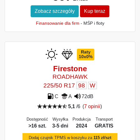
Zobacz szczegóły
Kup teraz
Finansowanie dla firm
- MŚP i floty
Raty
10x0%
Firestone
ROADHAWK
225/50 R17
98
W
C
A
72dB
5,1
/6
(
7 opinii
)
Dostępność
Wysyłka
Produkcja
Transport
>16 szt.
3-5 dni
2024
GRATIS
Dodaj czujnik TPMS w koszyku za
115 zł/szt