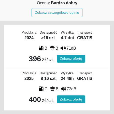
Ocena:
Bardzo dobry
Zobacz szczegółowe opinie
Produkcja
Dostępność
Wysyłka
Transport
2024
>16 szt.
4-7 dni
GRATIS
B
B
71dB
396
Zobacz ofertę
zł
/szt.
Produkcja
Dostępność
Wysyłka
Transport
2025
8-16 szt.
24-48h
GRATIS
C
B
72dB
400
Zobacz ofertę
zł
/szt.