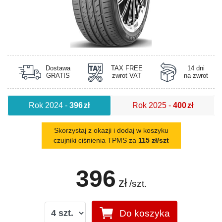
Dostawa
TAX FREE
14 dni
GRATIS
zwrot VAT
na zwrot
Rok 2024
-
396
zł
Rok 2025
-
400
zł
Skorzystaj z okazji i dodaj w koszyku
czujniki ciśnienia TPMS za
115 zł/szt
396
zł
/szt.
Do koszyka