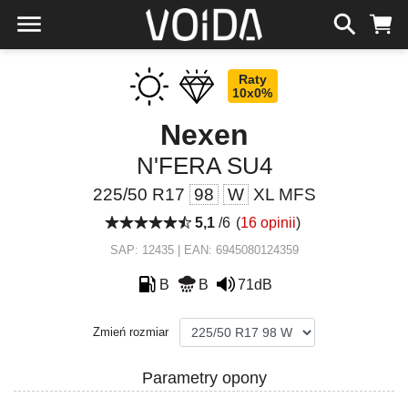
Raty
10x0%
Nexen
N'FERA SU4
225/50 R17
98
W
XL MFS
5,1
/6
(
16 opinii
)
SAP: 12435 | EAN: 6945080124359
B
B
71dB
Zmień rozmiar
Parametry opony