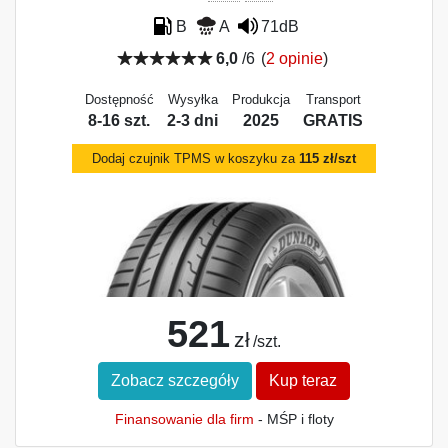
B
A
71dB
6,0
/6
(
2 opinie
)
Dostępność
Wysyłka
Produkcja
Transport
8-16 szt.
2-3 dni
2025
GRATIS
Dodaj czujnik TPMS w koszyku za
115 zł/szt
521
zł
/szt.
Zobacz szczegóły
Kup teraz
Finansowanie dla firm
- MŚP i floty