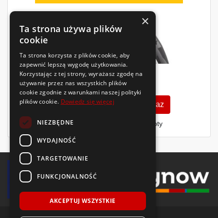
×
Ta strona używa plików
cookie
Ta strona korzysta z plików cookie, aby
zapewnić lepszą wygodę użytkowania.
Korzystając z tej strony, wyrażasz zgodę na
611
używanie przez nas wszystkich plików
zł
/szt.
cookie zgodnie z warunkami naszej polityki
plików cookie.
Dowiedz się więcej
Zobacz szczegóły
Kup teraz
NIEZBĘDNE
Finansowanie dla firm
- MŚP i floty
WYDAJNOŚĆ
TARGETOWANIE
FUNKCJONALNOŚĆ
AKCEPTUJ WSZYSTKIE