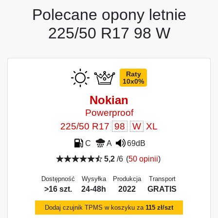
Polecane opony letnie
225/50 R17 98 W
Raty
10x0%
Nokian
Powerproof
225/50 R17
98
W
XL
C
A
69dB
5,2
/6
(
50 opinii
)
Dostępność
Wysyłka
Produkcja
Transport
>16 szt.
24-48h
2022
GRATIS
Dodaj czujnik TPMS w koszyku za
115 zł/szt