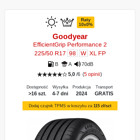
Raty
10x0%
Goodyear
EfficientGrip Performance 2
225/50 R17
98
W
XL FP
B
A
70dB
5,0
/6
(
5 opinii
)
Dostępność
Wysyłka
Produkcja
Transport
>16 szt.
4-7 dni
2024
GRATIS
Dodaj czujnik TPMS w koszyku za
115 zł/szt