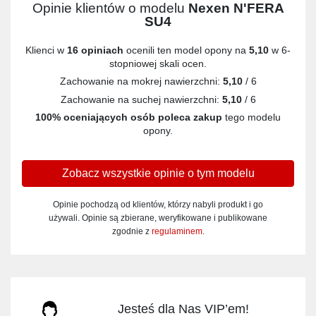
Opinie klientów o modelu
Nexen N'FERA
SU4
Klienci w
16 opiniach
ocenili ten model opony na
5,10
w 6-
stopniowej skali ocen.
Zachowanie na mokrej nawierzchni:
5,10
/ 6
Zachowanie na suchej nawierzchni:
5,10
/ 6
100% oceniających osób poleca zakup
tego modelu
opony.
Zobacz wszystkie opinie o tym modelu
Opinie pochodzą od klientów, którzy nabyli produkt i go
używali. Opinie są zbierane, weryfikowane i publikowane
zgodnie z
regulaminem
.
Jesteś dla Nas VIP’em!