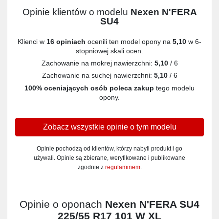
Opinie klientów o modelu
Nexen N'FERA
SU4
Klienci w
16 opiniach
ocenili ten model opony na
5,10
w 6-
stopniowej skali ocen.
Zachowanie na mokrej nawierzchni:
5,10
/ 6
Zachowanie na suchej nawierzchni:
5,10
/ 6
100% oceniających osób poleca zakup
tego modelu
opony.
Zobacz wszystkie opinie o tym modelu
Opinie pochodzą od klientów, którzy nabyli produkt i go
używali. Opinie są zbierane, weryfikowane i publikowane
zgodnie z
regulaminem
.
Opinie o oponach
Nexen N'FERA SU4
225/55 R17 101 W XL