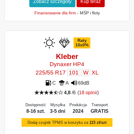
Zobacz szczegóły
Kup teraz
Finansowanie dla firm
- MŚP i floty
Raty
10x0%
Kleber
Dynaxer HP4
225/55 R17
101
W
XL
C
A
69dB
4,8
/6
(
18 opinii
)
Dostępność
Wysyłka
Produkcja
Transport
8-16 szt.
3-5 dni
2024
GRATIS
Dodaj czujnik TPMS w koszyku za
115 zł/szt