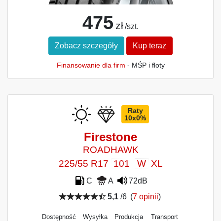
475
zł
/szt.
Zobacz szczegóły
Kup teraz
Finansowanie dla firm
- MŚP i floty
Raty
10x0%
Firestone
ROADHAWK
225/55 R17
101
W
XL
C
A
72dB
5,1
/6
(
7 opinii
)
Dostępność
Wysyłka
Produkcja
Transport