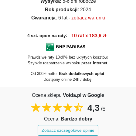
Wysyłka:
5-6 dni robocze
Rok produkcji:
2024
Gwarancja:
6 lat -
zobacz warunki
4 szt. opon na raty:
10 rat x 183,6 zł
Prawdziwe raty 10x0% bez ukrytych kosztów.
Szybkie rozpatrzenie wniosku
przez Internet
.
Od 300zł netto.
Brak dodatkowych opłat
.
Dostępny online 24h / dobę.
Ocena sklepu
Voida.pl w Google
4,3
/5
Ocena:
Bardzo dobry
Zobacz szczegółowe opinie