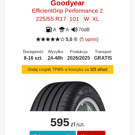
Goodyear
EfficientGrip Performance 2
225/55 R17
101
W
XL
A
A
70dB
5,0
/6
(
5 opinii
)
Dostępność
Wysyłka
Produkcja
Transport
8-16 szt.
24-48h
2026/2025
GRATIS
Dodaj czujnik TPMS w koszyku za
115 zł/szt
595
zł
/szt.