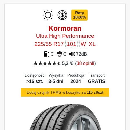
Raty
10x0%
Kormoran
Ultra High Performance
225/55 R17
101
W
XL
C
C
72dB
5,2
/6
(
38 opinii
)
Dostępność
Wysyłka
Produkcja
Transport
>16 szt.
3-5 dni
2024
GRATIS
Dodaj czujnik TPMS w koszyku za
115 zł/szt