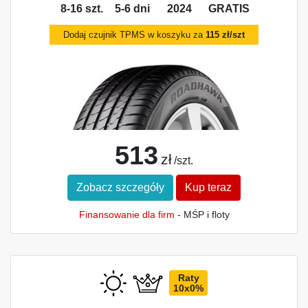
8-16 szt.
5-6 dni
2024
GRATIS
Dodaj czujnik TPMS w koszyku za
115 zł/szt
513
zł
/szt.
Zobacz szczegóły
Kup teraz
Finansowanie dla firm
- MŚP i floty
Raty
10x0%