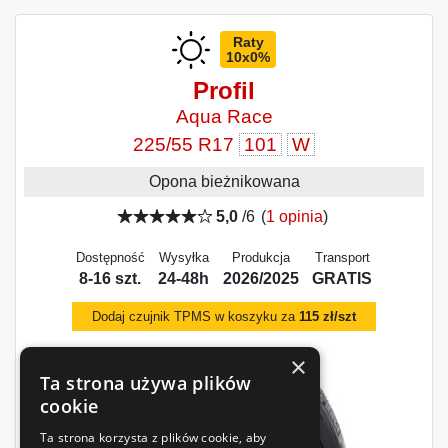
Raty
10x0%
Profil
Aqua Race
225/55 R17
101
W
Opona bieżnikowana
5,0
/6
(
1 opinia
)
Dostępność
Wysyłka
Produkcja
Transport
8-16 szt.
24-48h
2026/2025
GRATIS
Dodaj czujnik TPMS w koszyku za
115 zł/szt
×
Ta strona używa plików
cookie
Ta strona korzysta z plików cookie, aby