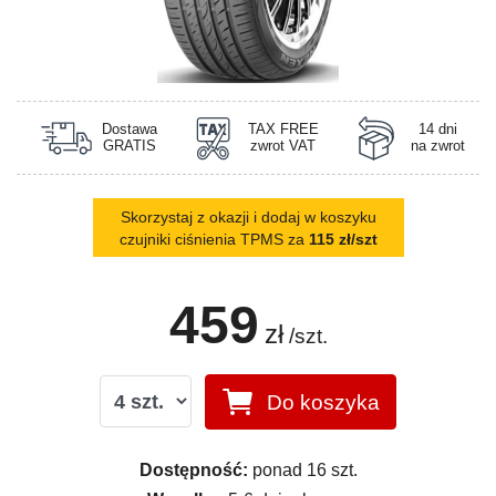
Dostawa
TAX FREE
14 dni
GRATIS
zwrot VAT
na zwrot
Skorzystaj z okazji i dodaj w koszyku
czujniki ciśnienia TPMS za
115 zł/szt
459
zł
/szt.
Do koszyka
Dostępność:
ponad 16 szt.