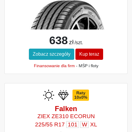
638
zł
/szt.
Zobacz szczegóły
Kup teraz
Finansowanie dla firm
- MŚP i floty
Raty
10x0%
Falken
ZIEX ZE310 ECORUN
225/55 R17
101
W
XL