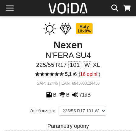
Raty
10x0%
Nexen
N'FERA SU4
225/55 R17
101
W
XL
5,1
/6
(
16 opinii
)
SAP: 12445 | EAN: 6945080124458
B
B
71dB
Zmień rozmiar
Parametry opony