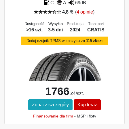
C
A
69dB
4,8
/6
(
4 opinie
)
Dostępność
Wysyłka
Produkcja
Transport
>16 szt.
3-5 dni
2024
GRATIS
Dodaj czujnik TPMS w koszyku za
115 zł/szt
1766
zł
/szt.
Zobacz szczegóły
Kup teraz
Finansowanie dla firm
- MŚP i floty