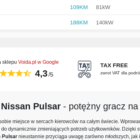
109KM
81kW
188KM
140kW
 sklepu
Voida.pl w Google
TAX FREE
4,3
zwrot VAT dla podr
/5
y
Nissan Pulsar
- potężny gracz na
 sobie miejsce w sercach kierowców na całym świecie. Wprowad
 do dynamicznie zmieniających potrzeb użytkowników. Dzięki s
 Pulsar
nieustannie przyciąga uwagę zarówno młodszych, jak 