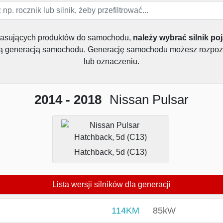
pasujących produktów do samochodu,
należy wybrać silnik po
dą generacją samochodu. Generację samochodu możesz rozpoz
lub oznaczeniu.
2014 - 2018
Nissan Pulsar
Hatchback, 5d (C13)
Lista wersji silników dla generacji
114KM
85kW