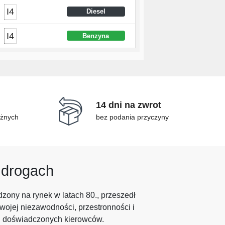
I4
Diesel
I4
Benzyna
14 dni na zwrot
óżnych
bez podania przyczyny
 drogach
zony na rynek w latach 80., przeszedł
wojej niezawodności, przestronności i
i doświadczonych kierowców.