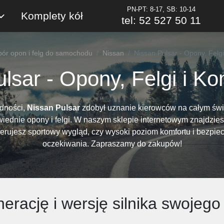
PN-PT: 8-17, SB: 10-14
Komplety kół
tel: 52 527 50 11
ór opon i felg do samochodu
Nissan
Nissan Pulsar - Opony, Felgi
lsar - Opony, Felgi i Ko
odności,
Nissan Pulsar
zdobył uznanie kierowców na całym świe
wiednie opony i felgi. W naszym sklepie internetowym znajdzie
eferujesz sportowy wygląd, czy wysoki poziom komfortu i bezpie
oczekiwania. Zapraszamy do zakupów!
erację i wersję silnika swoje