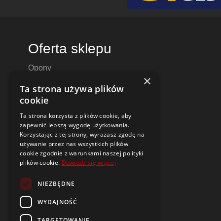
Oferta sklepu
Opony
×
Felgi aluminiowe
Ta strona używa plików
Felgi stalowe
cookie
Alufelgi
Ta strona korzysta z plików cookie, aby
Komplety kół
zapewnić lepszą wygodę użytkowania.
Dętki motocyklowe i do skuterów
Korzystając z tej strony, wyrażasz zgodę na
używanie przez nas wszystkich plików
Czujniki ciśnienia TPMS
cookie zgodnie z warunkami naszej polityki
plików cookie.
Dowiedz się więcej
Narzędzia i poradniki
NIEZBĘDNE
Dobór opon i felg do samochodu
Oznaczenia opon
WYDAJNOŚĆ
Budowa i parametry felg
TARGETOWANIE