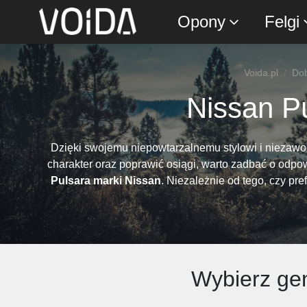
Opony
Felgi
Voida.pl
Dob
Nissan Pu
Dzięki swojemu niepowtarzalnemu stylowi i niezaw
charakter oraz poprawić osiągi, warto zadbać o odpo
Pulsara marki Nissan
. Niezależnie od tego, czy pr
Wybierz gen