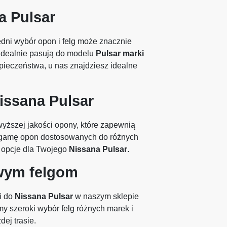
a Pulsar
dni wybór opon i felg może znacznie
e idealnie pasują do modelu
Pulsar marki
pieczeństwa, u nas znajdziesz idealne
issana Pulsar
yższej jakości opony, które zapewnią
 gamę opon dostosowanych do różnych
e opcje dla Twojego
Nissana Pulsar
.
wym felgom
i do
Nissana Pulsar
w naszym sklepie
y szeroki wybór felg różnych marek i
ej trasie.