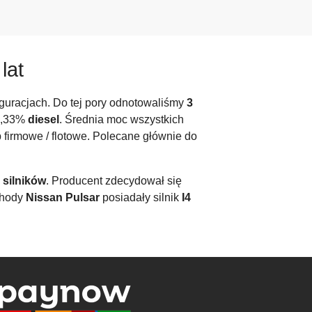
lat
guracjach. Do tej pory odnotowaliśmy
3
3,33%
diesel
. Średnia moc wszystkich
b firmowe / flotowe. Polecane głównie do
 silników
. Producent zdecydował się
chody
Nissan Pulsar
posiadały silnik
I4