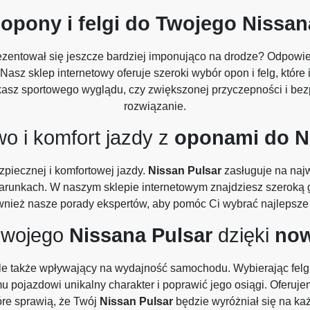
e
opony i felgi do Twojego Nissan
zentował się jeszcze bardziej imponująco na drodze? Odpowie
Nasz sklep internetowy oferuje szeroki wybór opon i felg, któr
ukasz sportowego wyglądu, czy zwiększonej przyczepności i bez
rozwiązanie.
o i komfort jazdy z
oponami do N
piecznej i komfortowej jazdy.
Nissan Pulsar
zasługuje na najw
arunkach. W naszym sklepie internetowym znajdziesz szeroką
ównież nasze porady ekspertów, aby pomóc Ci wybrać najlepsz
 swojego
Nissana Pulsar
dzięki
no
, ale także wpływający na wydajność samochodu. Wybierając felg
pojazdowi unikalny charakter i poprawić jego osiągi. Oferujem
tóre sprawią, że Twój
Nissan Pulsar
będzie wyróżniał się na każd