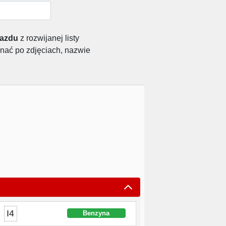
jazdu
z rozwijanej listy
nać po zdjęciach, nazwie
I4
Benzyna