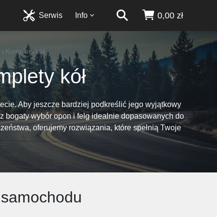
0,00 zł
Serwis
Info
 i Komplety kół
mplety kół
cie. Aby jeszcze bardziej podkreślić jego wyjątkowy
sz bogaty wybór opon i felg idealnie dopasowanych do
czeństwa, oferujemy rozwiązania, które spełnią Twoje
go samochodu