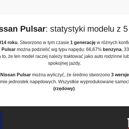
ssan Pulsar
: statystyki modelu z 5 
014 roku
. Stworzono w tym czasie
1 generację
w różnych konfi
 Pulsar
można podzielić wg typu napędu: 66,67%
benzyna
, 3
 to, że ten model raczej należy traktować jako auto rodzinne lu
spokojnej jazdy.
a
Nissan Pulsar
można wyliczyć, że średnio stworzono
3 wersje
gamie jednostek napędowych. Wszystkie wyprodukowane samo
(rzędowy)
.