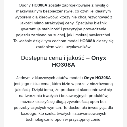
Opony
HO308A
zostały zaprojektowane z myślą o
maksymalnym bezpieczeństwie, co czyni je idealnym
wyborem dla kierowców, którzy nie chcą rezygnować z
jakości mimo atrakcyjnej ceny. Specjalny bieżnik
gwarantuje stabilność i precyzyjne prowadzenie
pojazdu zarówno na suchej, jak i mokrej nawierzchni.
To właśnie dzięki tym cechom model
HO308A
cieszy się
zaufaniem wielu użytkowników.
Dostępna cena i jakość –
Onyx
HO308A
Jednym z kluczowych atutów modelu
Onyx HO308A
jest jego niska cena, która idzie w parze z niezrównaną
jakością. Dzięki temu, że producent skoncentrował się
na tworzeniu trwałych i bezawaryjnych produktów,
możesz cieszyć się długą żywotnością opon bez
potrzeby częstych wymian. To doskonała inwestycja dla
każdego, kto szuka trwałych i zaawansowanych
technologicznie opon w przystępnej cenie.