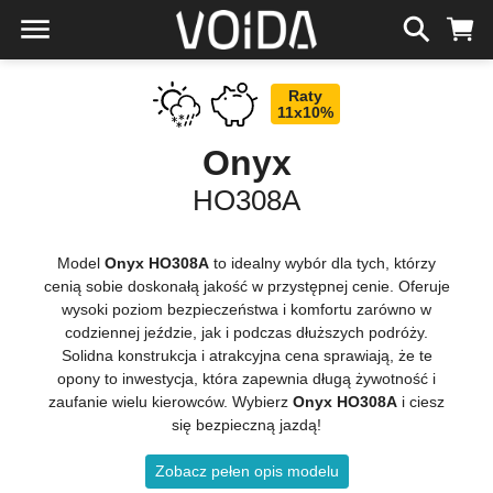
Raty
11x10%
Onyx
HO308A
Model
Onyx HO308A
to idealny wybór dla tych, którzy
cenią sobie doskonałą jakość w przystępnej cenie. Oferuje
wysoki poziom bezpieczeństwa i komfortu zarówno w
codziennej jeździe, jak i podczas dłuższych podróży.
Solidna konstrukcja i atrakcyjna cena sprawiają, że te
opony to inwestycja, która zapewnia długą żywotność i
zaufanie wielu kierowców. Wybierz
Onyx HO308A
i ciesz
się bezpieczną jazdą!
Zobacz pełen opis modelu