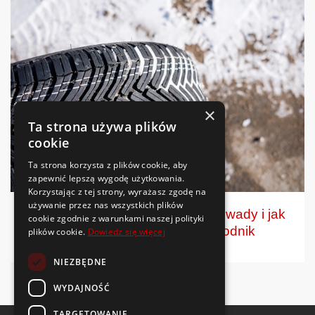
×
Ta strona używa plików
cookie
Ta strona korzysta z plików cookie, aby
zapewnić lepszą wygodę użytkowania.
Korzystając z tej strony, wyrażasz zgodę na
używanie przez nas wszystkich plików
Opona wielosezonowa – zalety, wady i jak
cookie zgodnie z warunkami naszej polityki
wybrać najlepszą? | Przewodnik
plików cookie.
Dowiedz się więcej
NIEZBĘDNE
WYDAJNOŚĆ
TARGETOWANIE