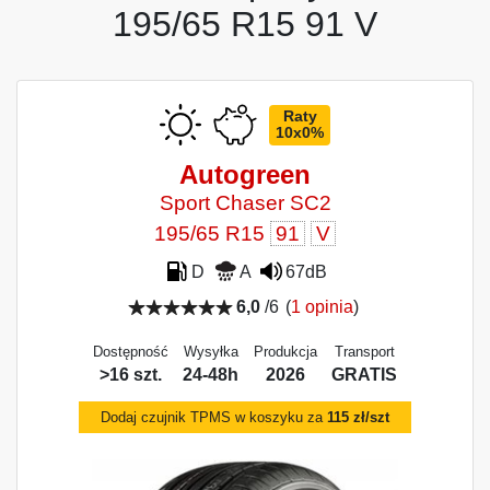
195/65 R15 91 V
Raty
10x0%
Autogreen
Sport Chaser SC2
195/65 R15
91
V
D
A
67dB
6,0
/6
(
1 opinia
)
Dostępność
Wysyłka
Produkcja
Transport
>16 szt.
24-48h
2026
GRATIS
Dodaj czujnik TPMS w koszyku za
115 zł/szt