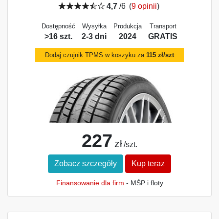
4,7
/6
(
9 opinii
)
Dostępność
Wysyłka
Produkcja
Transport
>16 szt.
2-3 dni
2024
GRATIS
Dodaj czujnik TPMS w koszyku za
115 zł/szt
227
zł
/szt.
Zobacz szczegóły
Kup teraz
Finansowanie dla firm
- MŚP i floty