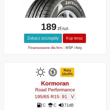
189
zł
/szt.
Zobacz szczegóły
Kup teraz
Finansowanie dla firm
- MŚP i floty
Raty
10x0%
Kormoran
Road Performance
195/65 R15
91
V
C
C
71dB