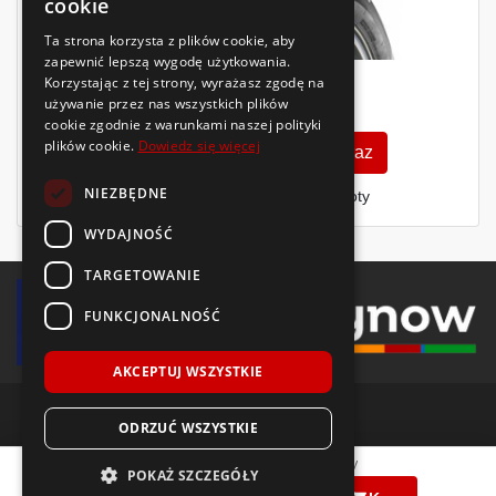
cookie
Ta strona korzysta z plików cookie, aby
zapewnić lepszą wygodę użytkowania.
Korzystając z tej strony, wyrażasz zgodę na
260
używanie przez nas wszystkich plików
zł
/szt.
cookie zgodnie z warunkami naszej polityki
plików cookie.
Dowiedz się więcej
Zobacz szczegóły
Kup teraz
NIEZBĘDNE
Finansowanie dla firm
- MŚP i floty
WYDAJNOŚĆ
TARGETOWANIE
FUNKCJONALNOŚĆ
AKCEPTUJ WSZYSTKIE
ODRZUĆ WSZYSTKIE
© 2018-2026 Voida.pl. Wszelkie prawa zastrzeżone.
Firestone
ROADHAWK
195/65 R15
91
V
POKAŻ SZCZEGÓŁY
268
zł
PRODUKCJA
|
|
/ szt.
llms.txt
mapa witryny
polityka plików cookie