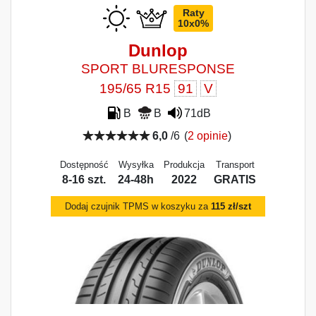
Raty
10x0%
Dunlop
SPORT BLURESPONSE
195/65 R15
91
V
B
B
71dB
6,0
/6
(
2 opinie
)
Dostępność
Wysyłka
Produkcja
Transport
8-16 szt.
24-48h
2022
GRATIS
Dodaj czujnik TPMS w koszyku za
115 zł/szt