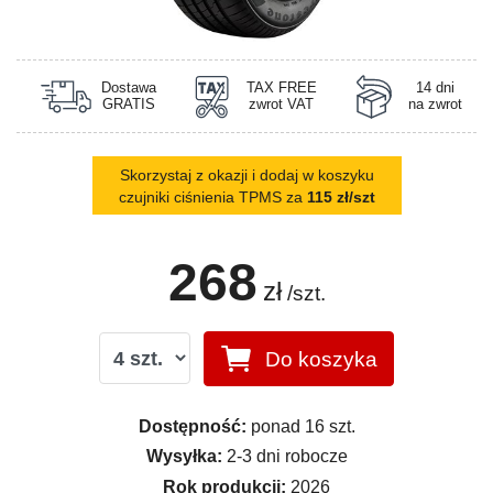
Dostawa
TAX FREE
14 dni
GRATIS
zwrot VAT
na zwrot
Skorzystaj z okazji i dodaj w koszyku
czujniki ciśnienia TPMS za
115 zł/szt
268
zł
/szt.
Do koszyka
Dostępność:
ponad 16 szt.
Wysyłka:
2-3 dni robocze
Rok produkcji:
2026