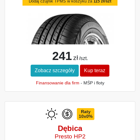
Dodaj czujnik TPMS w koszyku za
115 zł/szt
241
zł
/szt.
Zobacz szczegóły
Kup teraz
Finansowanie dla firm
- MŚP i floty
Raty
10x0%
Dębica
Presto HP2