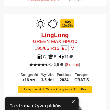
Raty
10x0%
LingLong
GREEN MAX HP010
195/65 R15
91
V
C
B
71dB
4,6
/6
(
8 opinii
)
Dostępność
Wysyłka
Produkcja
Transport
>16 szt.
3-5 dni
2024
GRATIS
Dodaj czujnik TPMS w koszyku za
115 zł/szt
×
Ta strona używa plików