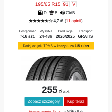
195/65 R15
91
V
D
B
70dB
4,7
/6
(
11 opinii
)
Dostępność
Wysyłka
Produkcja
Transport
>16 szt.
24-48h
2026/2025
GRATIS
Dodaj czujnik TPMS w koszyku za
115 zł/szt
255
zł
/szt.
Zobacz szczegóły
Kup teraz
Finansowanie dla firm
- MŚP i floty