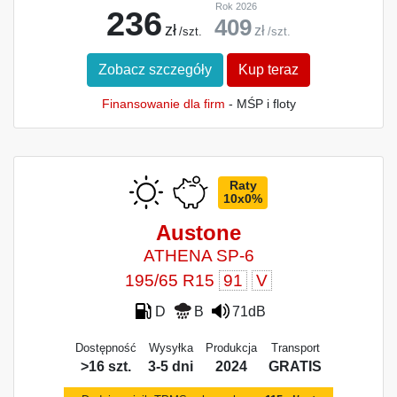
Rok 2026
236
409
zł
zł
/szt.
/szt.
Zobacz szczegóły
Kup teraz
Finansowanie dla firm
- MŚP i floty
Raty
10x0%
Austone
ATHENA SP-6
195/65 R15
91
V
D
B
71dB
Dostępność
Wysyłka
Produkcja
Transport
>16 szt.
3-5 dni
2024
GRATIS