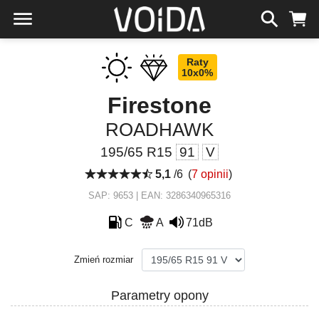
Raty
10x0%
Firestone
ROADHAWK
195/65 R15
91
V
5,1
/6
(
7 opinii
)
SAP: 9653 | EAN: 3286340965316
C
A
71dB
Zmień rozmiar
Parametry opony