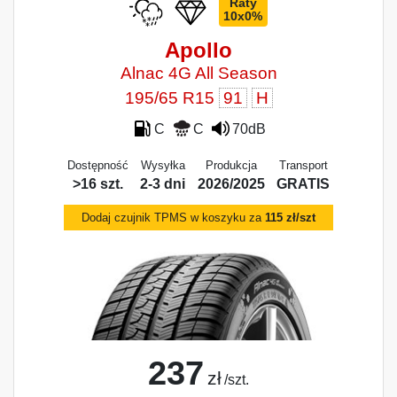
Raty
10x0%
Apollo
Alnac 4G All Season
195/65 R15
91
H
C
C
70dB
Dostępność
Wysyłka
Produkcja
Transport
>16 szt.
2-3 dni
2026/2025
GRATIS
Dodaj czujnik TPMS w koszyku za
115 zł/szt
237
zł
/szt.