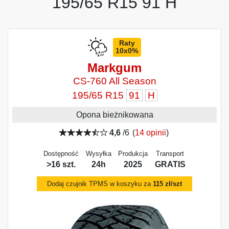
195/65 R15 91 H
Raty
10x0%
Markgum
CS-760 All Season
195/65 R15
91
H
Opona bieżnikowana
4,6
/6
(
14 opinii
)
Dostępność
Wysyłka
Produkcja
Transport
>16 szt.
24h
2025
GRATIS
Dodaj czujnik TPMS w koszyku za
115 zł/szt