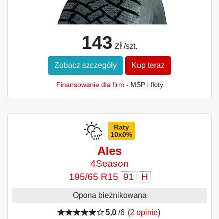
143
zł
/szt.
Zobacz szczegóły
Kup teraz
Finansowanie dla firm
- MŚP i floty
Raty
10x0%
Ales
4Season
195/65 R15
91
H
Opona bieżnikowana
5,0
/6
(
2 opinie
)