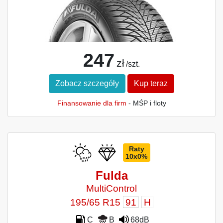
247
zł
/szt.
Zobacz szczegóły
Kup teraz
Finansowanie dla firm
- MŚP i floty
Raty
10x0%
Fulda
MultiControl
195/65 R15
91
H
C
B
68dB