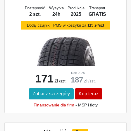
Dostępność
Wysyłka
Produkcja
Transport
2 szt.
24h
2025
GRATIS
Dodaj czujnik TPMS w koszyku za
115 zł/szt
Rok 2025
171
187
zł
zł
/szt.
/szt.
Zobacz szczegóły
Kup teraz
Finansowanie dla firm
- MŚP i floty