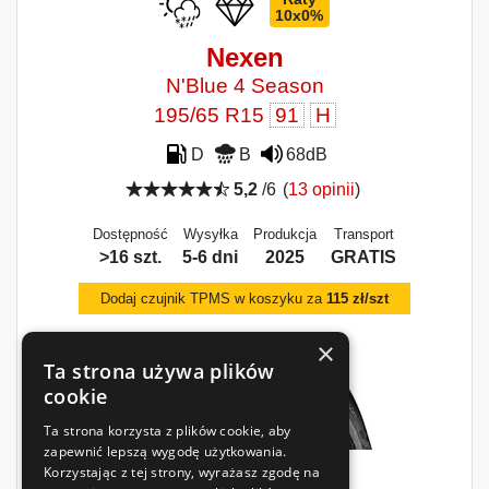
10x0%
Nexen
N'Blue 4 Season
195/65 R15
91
H
D
B
68dB
5,2
/6
(
13 opinii
)
Dostępność
Wysyłka
Produkcja
Transport
>16 szt.
5-6 dni
2025
GRATIS
Dodaj czujnik TPMS w koszyku za
115 zł/szt
×
Ta strona używa plików
cookie
Ta strona korzysta z plików cookie, aby
zapewnić lepszą wygodę użytkowania.
Korzystając z tej strony, wyrażasz zgodę na