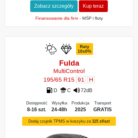
Zobacz szczegóły
Kup teraz
Finansowanie dla firm
- MŚP i floty
Raty
10x0%
Fulda
MultiControl
195/65 R15
91
H
D
C
72dB
Dostępność
Wysyłka
Produkcja
Transport
8-16 szt.
24-48h
2025
GRATIS
Dodaj czujnik TPMS w koszyku za
115 zł/szt