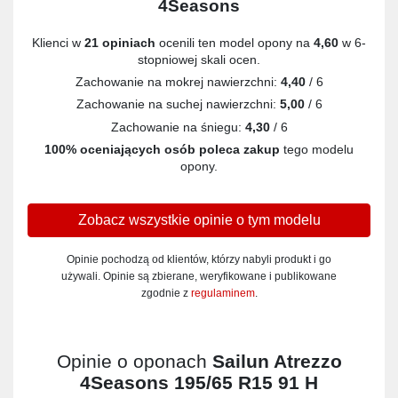
4Seasons
Klienci w
21 opiniach
ocenili ten model opony na
4,60
w 6-
stopniowej skali ocen.
Zachowanie na mokrej nawierzchni:
4,40
/ 6
Zachowanie na suchej nawierzchni:
5,00
/ 6
Zachowanie na śniegu:
4,30
/ 6
100% oceniających osób poleca zakup
tego modelu
opony.
Zobacz wszystkie opinie o tym modelu
Opinie pochodzą od klientów, którzy nabyli produkt i go
używali. Opinie są zbierane, weryfikowane i publikowane
zgodnie z
regulaminem
.
Opinie o oponach
Sailun Atrezzo
4Seasons 195/65 R15 91 H