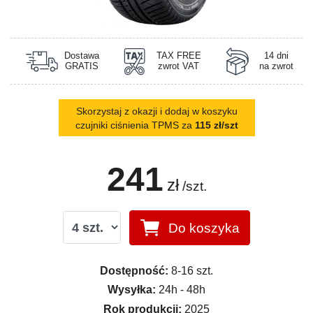
Dostawa
TAX FREE
14 dni
GRATIS
zwrot VAT
na zwrot
Skorzystaj z okazji i dodaj w koszyku
czujniki ciśnienia TPMS za
115 zł/szt
241
zł
/szt.
Do koszyka
Dostępność:
8-16 szt.
Wysyłka:
24h - 48h
Rok produkcji:
2025