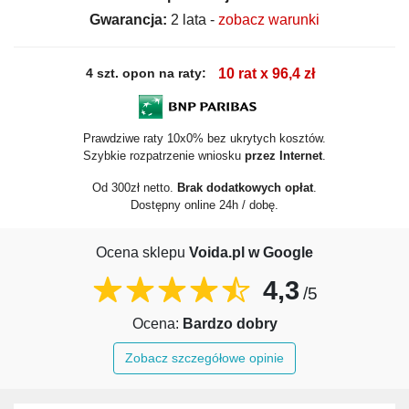
Gwarancja:
2 lata -
zobacz warunki
4 szt. opon na raty:
10 rat x 96,4 zł
Prawdziwe raty 10x0% bez ukrytych kosztów.
Szybkie rozpatrzenie wniosku
przez Internet
.
Od 300zł netto.
Brak dodatkowych opłat
.
Dostępny online 24h / dobę.
Ocena sklepu
Voida.pl w Google
4,3
/5
Ocena:
Bardzo dobry
Zobacz szczegółowe opinie