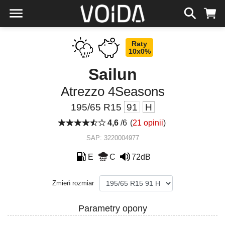
Raty
10x0%
Sailun
Atrezzo 4Seasons
195/65 R15
91
H
4,6
/6
(
21 opinii
)
SAP: 3220004977
E
C
72dB
Zmień rozmiar
Parametry opony