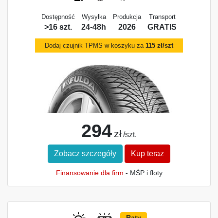
Dostępność
Wysyłka
Produkcja
Transport
>16 szt.
24-48h
2026
GRATIS
Dodaj czujnik TPMS w koszyku za
115 zł/szt
294
zł
/szt.
Zobacz szczegóły
Kup teraz
Finansowanie dla firm
- MŚP i floty
Raty