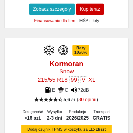
Zobacz szczegóły
Kup teraz
Finansowanie dla firm
- MŚP i floty
Raty
10x0%
Kormoran
Snow
215/55 R18
99
V
XL
E
C
72dB
5,6
/6
(
30 opinii
)
Dostępność
Wysyłka
Produkcja
Transport
>16 szt.
2-3 dni
2026/2025
GRATIS
Dodaj czujnik TPMS w koszyku za
115 zł/szt