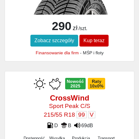
290
zł
/szt.
Zobacz szczegóły
Kup teraz
Finansowanie dla firm
- MŚP i floty
Nowość
Raty
2025
10x0%
CrossWind
Sport Peak C/S
215/55 R18
99
V
D
B
69dB
Dostępność
Wysyłka
Produkcja
Transport