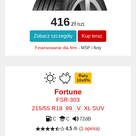
416
zł
/szt.
Zobacz szczegóły
Kup teraz
Finansowanie dla firm
- MŚP i floty
Raty
10x0%
Fortune
FSR-303
215/55 R18
99
V
XL SUV
C
C
72dB
4,5
/6
(
1 opinia
)