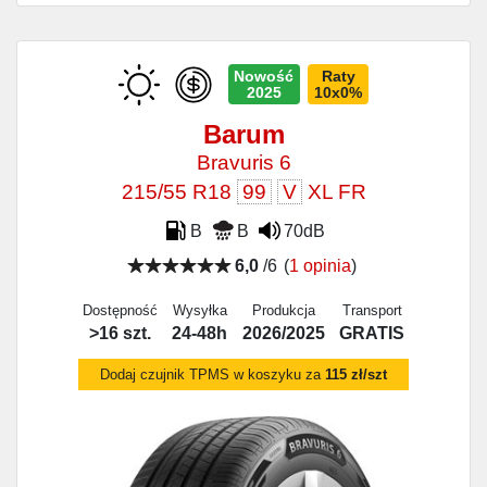
Nowość
Raty
2025
10x0%
Barum
Bravuris 6
215/55 R18
99
V
XL FR
B
B
70dB
6,0
/6
(
1 opinia
)
Dostępność
Wysyłka
Produkcja
Transport
>16 szt.
24-48h
2026/2025
GRATIS
Dodaj czujnik TPMS w koszyku za
115 zł/szt