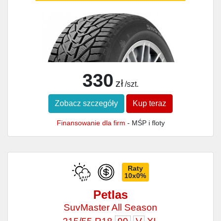
330
zł
/szt.
Zobacz szczegóły
Kup teraz
Finansowanie dla firm
- MŚP i floty
Raty
10x0%
Petlas
SuvMaster All Season