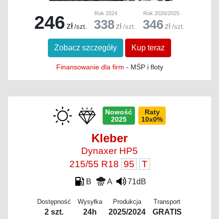
Rok 2024
Rok 2026/2025
246
338
346
zł
zł
zł
/szt.
/szt.
/szt.
Zobacz szczegóły
Kup teraz
Finansowanie dla firm
- MŚP i floty
Nowość
Raty
2025
10x0%
Kleber
Dynaxer HP5
215/55 R18
95
T
B
A
71dB
Dostępność
Wysyłka
Produkcja
Transport
2 szt.
24h
2025/2024
GRATIS