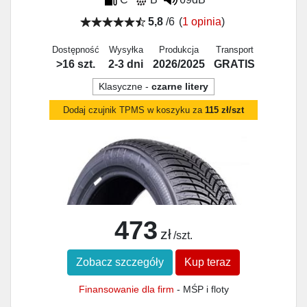
5,8
/6
(
1 opinia
)
Dostępność
Wysyłka
Produkcja
Transport
>16 szt.
2-3 dni
2026/2025
GRATIS
Klasyczne -
czarne litery
Dodaj czujnik TPMS w koszyku za
115 zł/szt
473
zł
/szt.
Zobacz szczegóły
Kup teraz
Finansowanie dla firm
- MŚP i floty