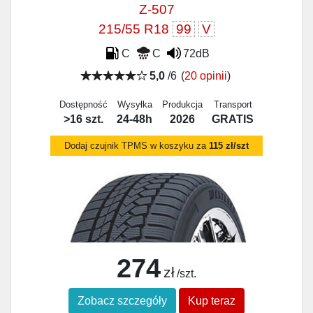
Z-507
215/55 R18
99
V
C
C
72dB
5,0
/6
(
20 opinii
)
Dostępność
Wysyłka
Produkcja
Transport
>16 szt.
24-48h
2026
GRATIS
Dodaj czujnik TPMS w koszyku za
115 zł/szt
274
zł
/szt.
Zobacz szczegóły
Kup teraz