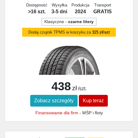
Dostępność
Wysyłka
Produkcja
Transport
>16 szt.
3-5 dni
2024
GRATIS
Klasyczne -
czarne litery
Dodaj czujnik TPMS w koszyku za
115 zł/szt
438
zł
/szt.
Zobacz szczegóły
Kup teraz
Finansowanie dla firm
- MŚP i floty