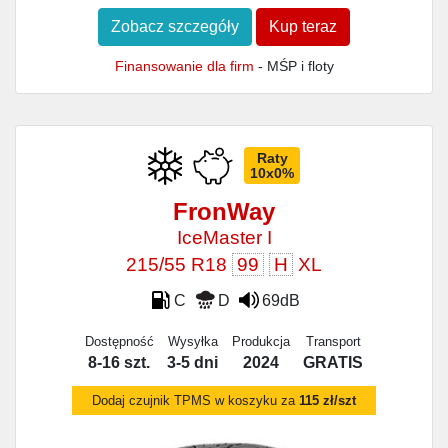
Zobacz szczegóły
Kup teraz
Finansowanie dla firm
- MŚP i floty
Raty
10x0%
FronWay
IceMaster I
215/55 R18
99
H
XL
C
D
69dB
Dostępność
Wysyłka
Produkcja
Transport
8-16 szt.
3-5 dni
2024
GRATIS
Dodaj czujnik TPMS w koszyku za
115 zł/szt