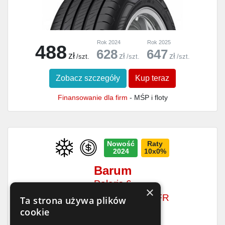
Rok 2024
Rok 2025
488
628
647
zł
zł
zł
/szt.
/szt.
/szt.
Zobacz szczegóły
Kup teraz
Finansowanie dla firm
- MŚP i floty
Nowość
Raty
2024
10x0%
Barum
Polaris 6
×
215/55 R18
99
V
XL FR
Ta strona używa plików
cookie
C
C
72dB