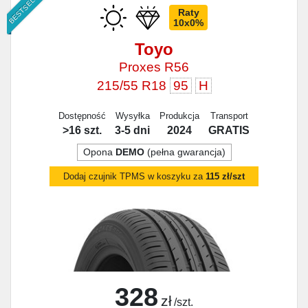
BESTSELLER
Raty
10x0%
Toyo
Proxes R56
215/55 R18
95
H
Dostępność
Wysyłka
Produkcja
Transport
>16 szt.
3-5 dni
2024
GRATIS
Opona
DEMO
(pełna gwarancja)
Dodaj czujnik TPMS w koszyku za
115 zł/szt
328
zł
/szt.