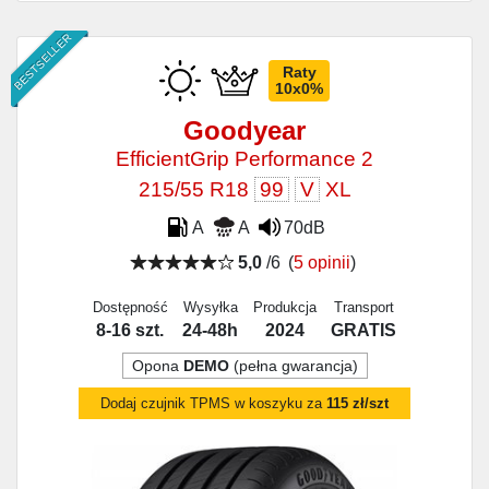
BESTSELLER
Raty
10x0%
Goodyear
EfficientGrip Performance 2
215/55 R18
99
V
XL
A
A
70dB
5,0
/6
(
5 opinii
)
Dostępność
Wysyłka
Produkcja
Transport
8-16 szt.
24-48h
2024
GRATIS
Opona
DEMO
(pełna gwarancja)
Dodaj czujnik TPMS w koszyku za
115 zł/szt