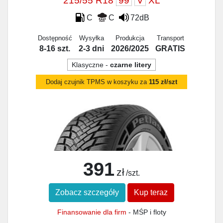
215/55 R18
99
V
XL
C
C
72dB
Dostępność
Wysyłka
Produkcja
Transport
8-16 szt.
2-3 dni
2026/2025
GRATIS
Klasyczne -
czarne litery
Dodaj czujnik TPMS w koszyku za
115 zł/szt
391
zł
/szt.
Zobacz szczegóły
Kup teraz
Finansowanie dla firm
- MŚP i floty