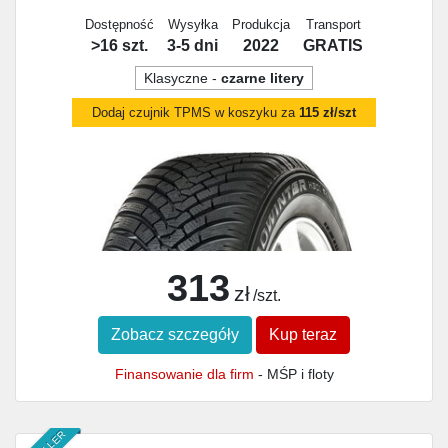
Dostępność
Wysyłka
Produkcja
Transport
>16 szt.
3-5 dni
2022
GRATIS
Klasyczne -
czarne litery
Dodaj czujnik TPMS w koszyku za
115 zł/szt
313
zł
/szt.
Zobacz szczegóły
Kup teraz
Finansowanie dla firm
- MŚP i floty