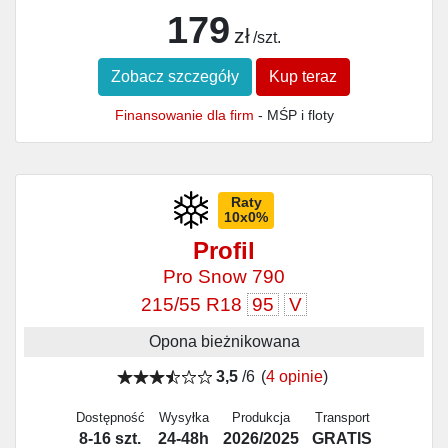
179
zł
/szt.
Zobacz szczegóły
Kup teraz
Finansowanie dla firm
- MŚP i floty
Raty
10x0%
Profil
Pro Snow 790
215/55 R18
95
V
Opona bieżnikowana
3,5
/6
(
4 opinie
)
Dostępność
Wysyłka
Produkcja
Transport
8-16 szt.
24-48h
2026/2025
GRATIS