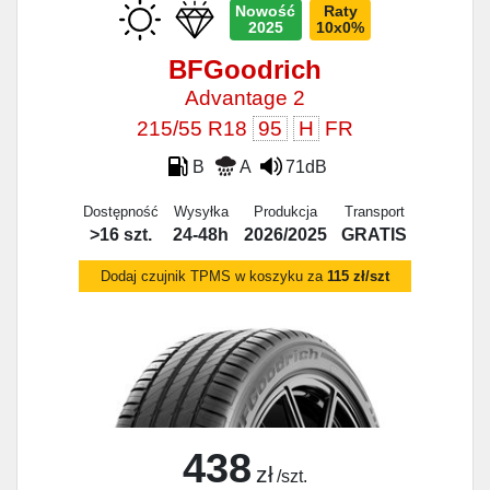
Nowość
Raty
2025
10x0%
BFGoodrich
Advantage 2
215/55 R18
95
H
FR
B
A
71dB
Dostępność
Wysyłka
Produkcja
Transport
>16 szt.
24-48h
2026/2025
GRATIS
Dodaj czujnik TPMS w koszyku za
115 zł/szt
438
zł
/szt.