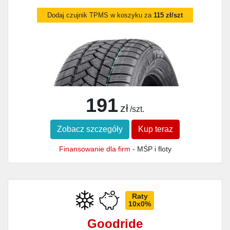
Dodaj czujnik TPMS w koszyku za
115 zł/szt
191
zł
/szt.
Zobacz szczegóły
Kup teraz
Finansowanie dla firm
- MŚP i floty
Raty
10x0%
Goodride