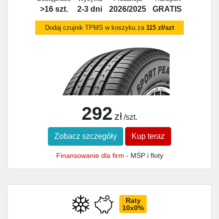
>16 szt.
2-3 dni
2026/2025
GRATIS
Dodaj czujnik TPMS w koszyku za
115 zł/szt
292
zł
/szt.
Zobacz szczegóły
Kup teraz
Finansowanie dla firm
- MŚP i floty
Raty
10x0%