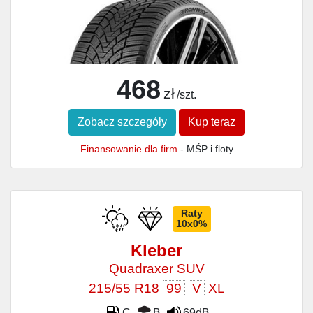
468
zł
/szt.
Zobacz szczegóły
Kup teraz
Finansowanie dla firm
- MŚP i floty
Raty
10x0%
Kleber
Quadraxer SUV
215/55 R18
99
V
XL
C
B
69dB