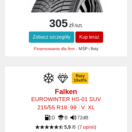
305
zł
/szt.
Zobacz szczegóły
Kup teraz
Finansowanie dla firm
- MŚP i floty
Raty
10x0%
Falken
EUROWINTER HS-01 SUV
215/55 R18
99
V
XL
D
B
72dB
5,9
/6
(
7 opinii
)