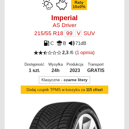
Raty
10x0%
Imperial
AS Driver
215/55 R18
99
V
SUV
C
B
71dB
2,3
/6
(
1 opinia
)
Dostępność
Wysyłka
Produkcja
Transport
1 szt.
24h
2023
GRATIS
Klasyczne -
czarne litery
Dodaj czujnik TPMS w koszyku za
115 zł/szt