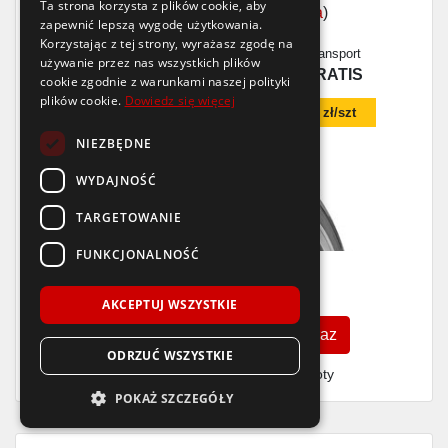
Ta strona korzysta z plików cookie, aby
6,0
/6
(
1 opinia
)
zapewnić lepszą wygodę użytkowania.
Korzystając z tej strony, wyrażasz zgodę na
Dostępność
Wysyłka
Produkcja
Transport
używanie przez nas wszystkich plików
>16 szt.
2-3 dni
2026
GRATIS
cookie zgodnie z warunkami naszej polityki
plików cookie.
Dowiedz się więcej
Dodaj czujnik TPMS w koszyku za
115 zł/szt
NIEZBĘDNE
WYDAJNOŚĆ
TARGETOWANIE
FUNKCJONALNOŚĆ
515
zł
/szt.
AKCEPTUJ WSZYSTKIE
Zobacz szczegóły
Kup teraz
ODRZUĆ WSZYSTKIE
Finansowanie dla firm
- MŚP i floty
POKAŻ SZCZEGÓŁY