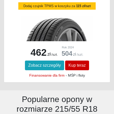
Dodaj czujnik TPMS w koszyku za
115 zł/szt
Rok 2024
462
504
zł
zł
/szt.
/szt.
Zobacz szczegóły
Kup teraz
Finansowanie dla firm
- MŚP i floty
Popularne opony w
rozmiarze 215/55 R18