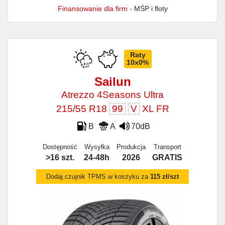
Finansowanie dla firm
- MŚP i floty
Raty
10x0%
Sailun
Atrezzo 4Seasons Ultra
215/55 R18
99
V
XL FR
B
A
70dB
Dostępność
Wysyłka
Produkcja
Transport
>16 szt.
24-48h
2026
GRATIS
Dodaj czujnik TPMS w koszyku za
115 zł/szt