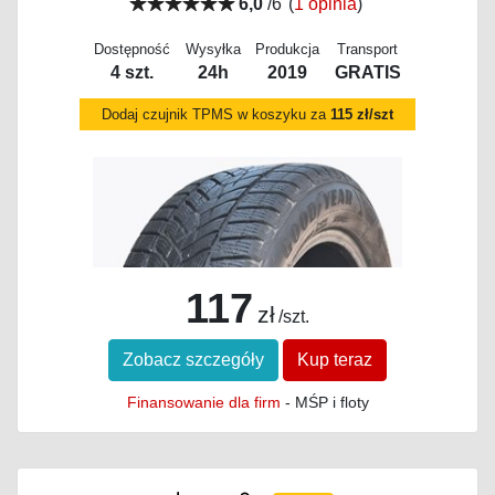
6,0
/6
(
1 opinia
)
Dostępność
Wysyłka
Produkcja
Transport
4 szt.
24h
2019
GRATIS
Dodaj czujnik TPMS w koszyku za
115 zł/szt
117
zł
/szt.
Zobacz szczegóły
Kup teraz
Finansowanie dla firm
- MŚP i floty