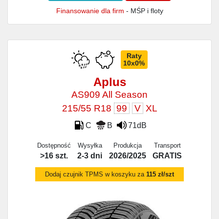
Finansowanie dla firm
- MŚP i floty
Raty
10x0%
Aplus
AS909 All Season
215/55 R18
99
V
XL
C
B
71dB
Dostępność
Wysyłka
Produkcja
Transport
>16 szt.
2-3 dni
2026/2025
GRATIS
Dodaj czujnik TPMS w koszyku za
115 zł/szt