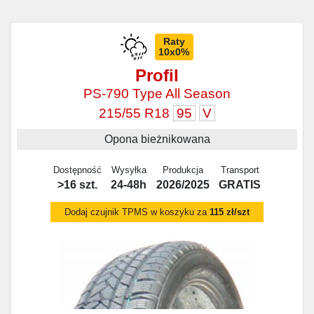
Raty
10x0%
Profil
PS-790 Type All Season
215/55 R18
95
V
Opona bieżnikowana
Dostępność
Wysyłka
Produkcja
Transport
>16 szt.
24-48h
2026/2025
GRATIS
Dodaj czujnik TPMS w koszyku za
115 zł/szt