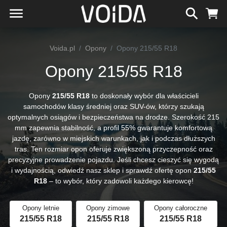
Voida.pl
Opony
Opony 215/55 R18
Opony 215/55 R18
Opony
215/55 R18
to doskonały wybór dla właścicieli
samochodów klasy średniej oraz SUV-ów, którzy szukają
optymalnych osiągów i bezpieczeństwa na drodze. Szerokość 215
mm zapewnia stabilność, a profil 55% gwarantuje komfortową
jazdę, zarówno w miejskich warunkach, jak i podczas dłuższych
tras. Ten rozmiar opon oferuje zwiększoną przyczepność oraz
precyzyjne prowadzenie pojazdu. Jeśli chcesz cieszyć się wygodą
i wydajnością, odwiedź nasz sklep i sprawdź ofertę opon
215/55
R18
– to wybór, który zadowoli każdego kierowcę!
Opony letnie
Opony zimowe
Opony całoroczne
215/55 R18
215/55 R18
215/55 R18