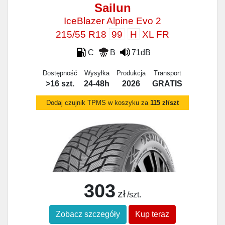
Sailun
IceBlazer Alpine Evo 2
215/55 R18
99
H
XL FR
C
B
71dB
Dostępność
Wysyłka
Produkcja
Transport
>16 szt.
24-48h
2026
GRATIS
Dodaj czujnik TPMS w koszyku za
115 zł/szt
303
zł
/szt.
Zobacz szczegóły
Kup teraz