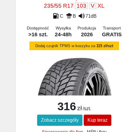
235/55 R17
103
V
XL
C
B
71dB
Dostępność
Wysyłka
Produkcja
Transport
>16 szt.
24-48h
2026
GRATIS
Dodaj czujnik TPMS w koszyku za
115 zł/szt
316
zł
/szt.
Zobacz szczegóły
Kup teraz
Finansowanie dla firm
- MŚP i floty