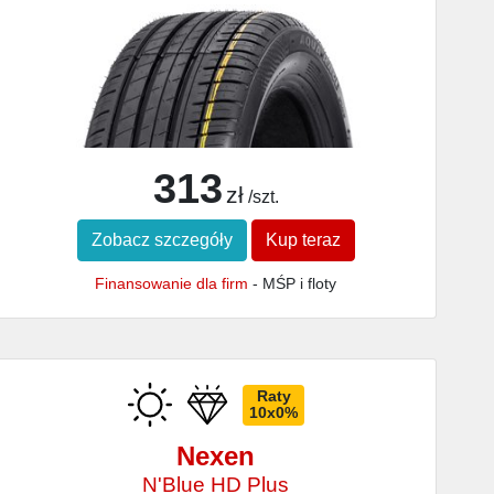
313
zł
/szt.
Zobacz szczegóły
Kup teraz
Finansowanie dla firm
- MŚP i floty
Raty
10x0%
Nexen
N'Blue HD Plus