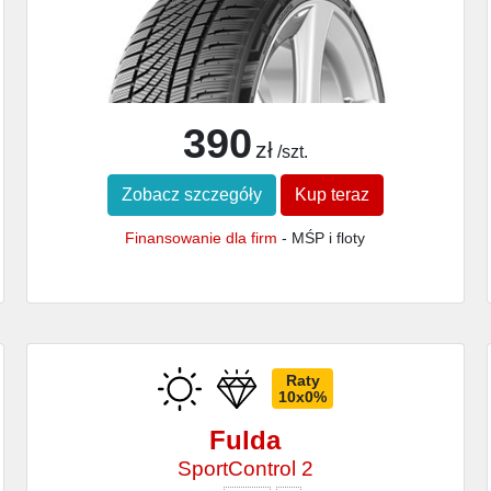
390
zł
/szt.
Zobacz szczegóły
Kup teraz
Finansowanie dla firm
- MŚP i floty
Raty
10x0%
Fulda
SportControl 2