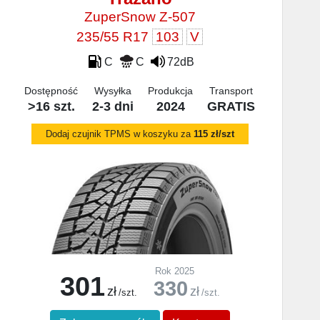
ZuperSnow Z-507
235/55 R17
103
V
C
C
72dB
Dostępność
Wysyłka
Produkcja
Transport
>16 szt.
2-3 dni
2024
GRATIS
Dodaj czujnik TPMS w koszyku za
115 zł/szt
Rok 2025
301
330
zł
zł
/szt.
/szt.