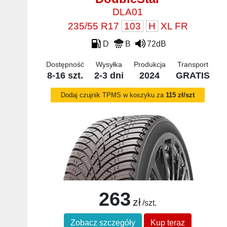
DLA01
235/55 R17
103
H
XL FR
D
B
72dB
Dostępność
Wysyłka
Produkcja
Transport
8-16 szt.
2-3 dni
2024
GRATIS
Dodaj czujnik TPMS w koszyku za
115 zł/szt
263
zł
/szt.
Zobacz szczegóły
Kup teraz