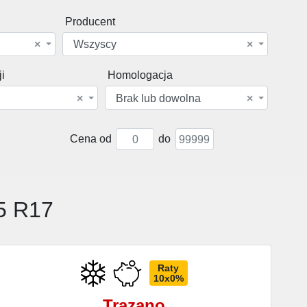
Producent
×
Wszyscy
×
i
Homologacja
×
Brak lub dowolna
×
Cena od
do
5 R17
Raty
10x0%
Trazano