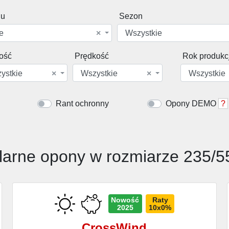
du
Sezon
e
×
Wszystkie
ość
Prędkość
Rok produkcj
ystkie
×
Wszystkie
×
Wszystkie
Rant ochronny
Opony DEMO
?
larne opony w rozmiarze 235/5
Nowość
Raty
2025
10x0%
CrossWind