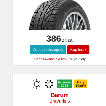
386
zł
/szt.
Zobacz szczegóły
Kup teraz
Finansowanie dla firm
- MŚP i floty
Nowość
Raty
2025
10x0%
Barum
Bravuris 6