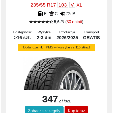
235/55 R17
103
V
XL
E
C
72dB
5,6
/6
(
30 opinii
)
Dostępność
Wysyłka
Produkcja
Transport
>16 szt.
2-3 dni
2026/2025
GRATIS
Dodaj czujnik TPMS w koszyku za
115 zł/szt
347
zł
/szt.
Zobacz szczegóły
Kup teraz