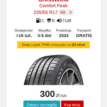
Comfort Peak
235/55 R17
99
V
C
B
71dB
Dostępność
Wysyłka
Produkcja
Transport
>16 szt.
3-5 dni
2024
GRATIS
Dodaj czujnik TPMS w koszyku za
115 zł/szt
300
zł
/szt.
Zobacz szczegóły
Kup teraz