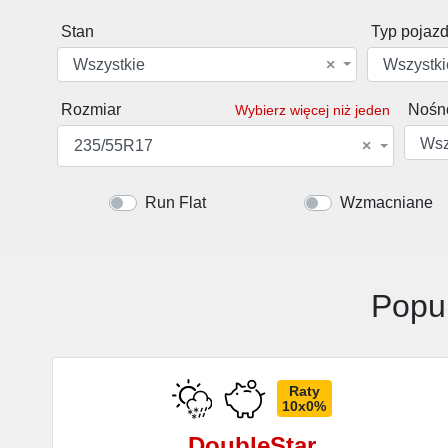
Stan
Typ pojaz
Wszystkie
×
Wszystki
Rozmiar
Nośn
Wybierz więcej niż jeden
Wsz
235/55R17
×
Run Flat
Wzmacniane
Popu
Raty
10x0%
DoubleStar