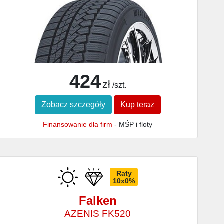
424
zł
/szt.
Zobacz szczegóły
Kup teraz
Finansowanie dla firm
- MŚP i floty
Raty
10x0%
Falken
AZENIS FK520