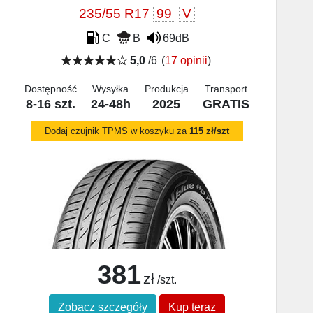
235/55 R17
99
V
C
B
69dB
5,0
/6
(
17 opinii
)
Dostępność
Wysyłka
Produkcja
Transport
8-16 szt.
24-48h
2025
GRATIS
Dodaj czujnik TPMS w koszyku za
115 zł/szt
381
zł
/szt.
Zobacz szczegóły
Kup teraz