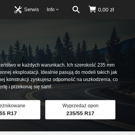
0,00 zł
Serwis
Info
czeństwo w każdych warunkach. Ich szerokość 235 mm
nej eksploatacji. Idealnie pasują do modeli takich jak
ej konstrukcji zyskujesz odporność na uszkodzenia, co
tę i przekonaj się sam!
ieżnikowane
Wyprzedaż opon
55 R17
235/55 R17