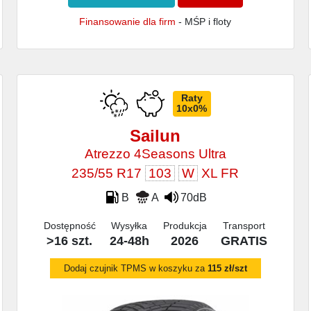
Finansowanie dla firm
- MŚP i floty
Raty
10x0%
Sailun
Atrezzo 4Seasons Ultra
235/55 R17
103
W
XL FR
B
A
70dB
Dostępność
Wysyłka
Produkcja
Transport
>16 szt.
24-48h
2026
GRATIS
Dodaj czujnik TPMS w koszyku za
115 zł/szt