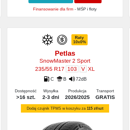
Finansowanie dla firm
- MŚP i floty
Raty
10x0%
Petlas
SnowMaster 2 Sport
235/55 R17
103
V
XL
C
B
72dB
Dostępność
Wysyłka
Produkcja
Transport
>16 szt.
2-3 dni
2026/2025
GRATIS
Dodaj czujnik TPMS w koszyku za
115 zł/szt