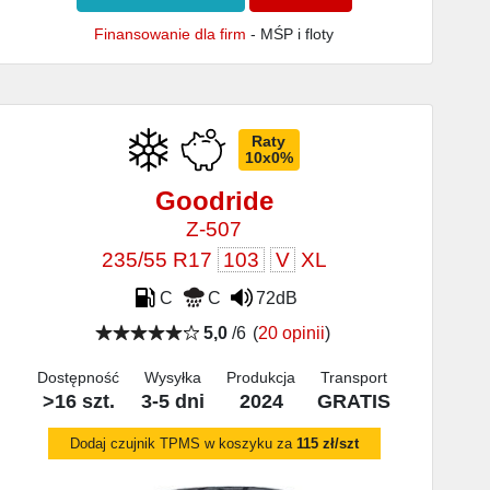
Finansowanie dla firm
- MŚP i floty
Raty
10x0%
Goodride
Z-507
235/55 R17
103
V
XL
C
C
72dB
5,0
/6
(
20 opinii
)
Dostępność
Wysyłka
Produkcja
Transport
>16 szt.
3-5 dni
2024
GRATIS
Dodaj czujnik TPMS w koszyku za
115 zł/szt