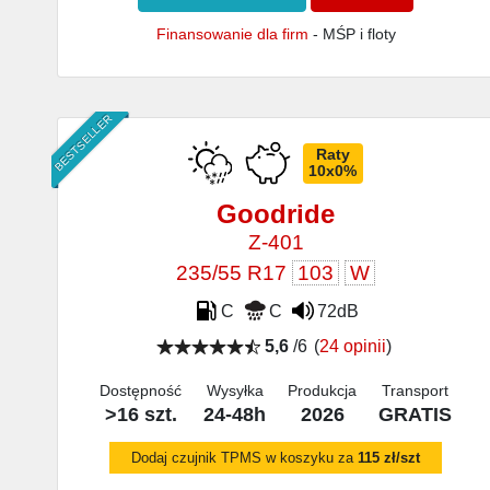
Finansowanie dla firm
- MŚP i floty
BESTSELLER
Raty
10x0%
Goodride
Z-401
235/55 R17
103
W
C
C
72dB
5,6
/6
(
24 opinii
)
Dostępność
Wysyłka
Produkcja
Transport
>16 szt.
24-48h
2026
GRATIS
Dodaj czujnik TPMS w koszyku za
115 zł/szt