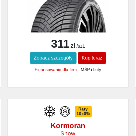
311
zł
/szt.
Zobacz szczegóły
Kup teraz
Finansowanie dla firm
- MŚP i floty
Raty
10x0%
Kormoran
Snow