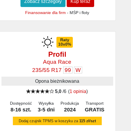
Zobacz szczegóły
Kup teraz
Finansowanie dla firm
- MŚP i floty
Raty
10x0%
Profil
Aqua Race
235/55 R17
99
W
Opona bieżnikowana
5,0
/6
(
1 opinia
)
Dostępność
Wysyłka
Produkcja
Transport
8-16 szt.
3-5 dni
2024
GRATIS
Dodaj czujnik TPMS w koszyku za
115 zł/szt