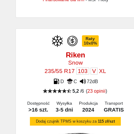
Raty
10x0%
Riken
Snow
235/55 R17
103
V
XL
D
C
72dB
5,2
/6
(
23 opinii
)
Dostępność
Wysyłka
Produkcja
Transport
>16 szt.
3-5 dni
2024
GRATIS
Dodaj czujnik TPMS w koszyku za
115 zł/szt