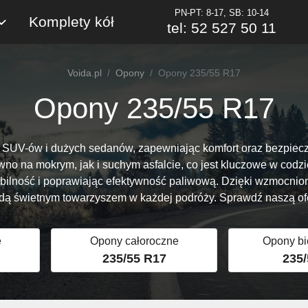
PN-PT: 8-17, SB: 10-14
Komplety kół
tel: 52 527 50 11
Voida.pl
Opony
Opony 235/55 R17
Opony 235/55 R17
li SUV-ów i dużych sedanów, zapewniając komfort oraz bezpie
no na mokrym, jak i suchym asfalcie, co jest kluczowe w codzien
ilność i poprawiając efektywność paliwową. Dzięki wzmocnion
ędą świetnym towarzyszem w każdej podróży. Sprawdź naszą ofer
e
Opony całoroczne
Opony b
235/55 R17
235/