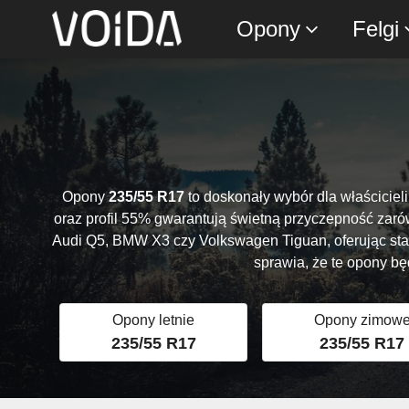
Opony
Felgi
Opony
235/55 R17
to doskonały wybór dla właścicie
oraz profil 55% gwarantują świetną przyczepność zarów
Audi Q5, BMW X3 czy Volkswagen Tiguan, oferując stab
sprawia, że te opony b
Opony letnie
Opony zimow
235/55 R17
235/55 R17