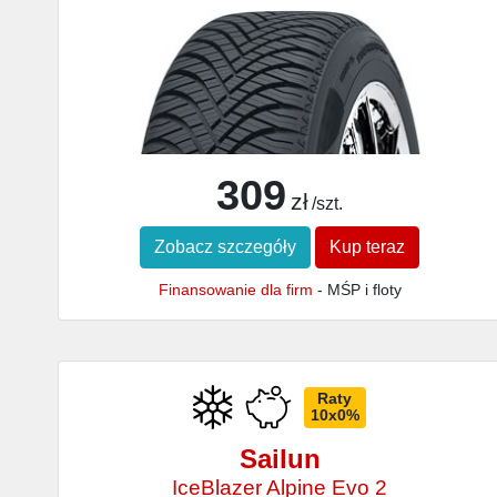
309
zł
/szt.
Zobacz szczegóły
Kup teraz
Finansowanie dla firm
- MŚP i floty
Raty
10x0%
Sailun
IceBlazer Alpine Evo 2