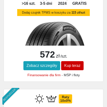
>16 szt.
3-5 dni
2024
GRATIS
Dodaj czujnik TPMS w koszyku za
115 zł/szt
572
zł
/szt.
Zobacz szczegóły
Kup teraz
Finansowanie dla firm
- MŚP i floty
BESTSELLER
Raty
10x0%