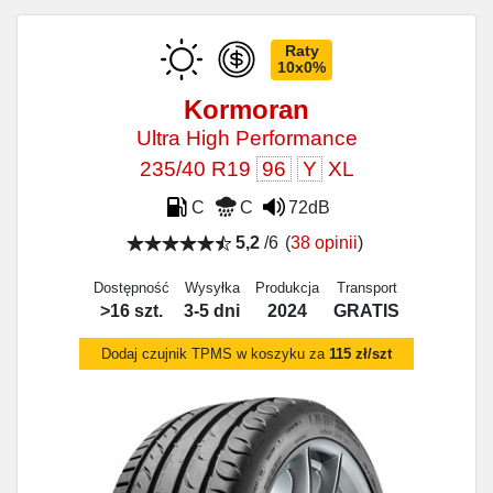
Raty
10x0%
Kormoran
Ultra High Performance
235/40 R19
96
Y
XL
C
C
72dB
5,2
/6
(
38 opinii
)
Dostępność
Wysyłka
Produkcja
Transport
>16 szt.
3-5 dni
2024
GRATIS
Dodaj czujnik TPMS w koszyku za
115 zł/szt