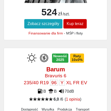
524
zł
/szt.
Zobacz szczegóły
Kup teraz
Finansowanie dla firm
- MŚP i floty
Nowość
Raty
2025
10x0%
Barum
Bravuris 6
235/40 R19
96
Y
XL FR EV
B
B
70dB
6,0
/6
(
1 opinia
)
Dostępność
Wysyłka
Produkcja
Transport