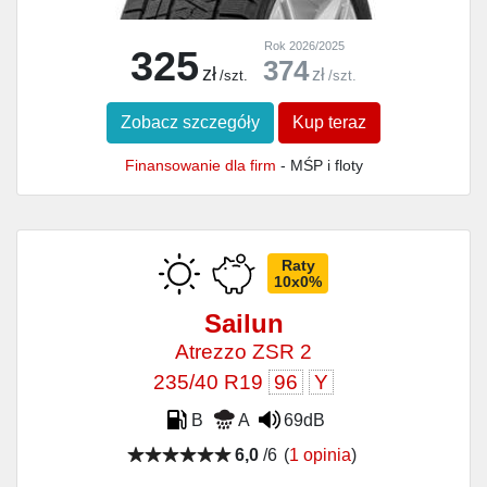
Rok 2026/2025
325
374
zł
zł
/szt.
/szt.
Zobacz szczegóły
Kup teraz
Finansowanie dla firm
- MŚP i floty
Raty
10x0%
Sailun
Atrezzo ZSR 2
235/40 R19
96
Y
B
A
69dB
6,0
/6
(
1 opinia
)