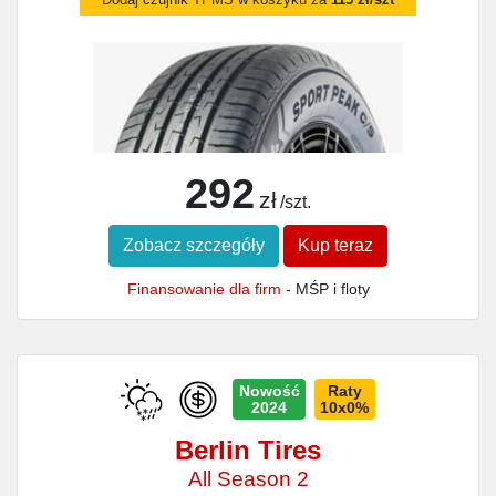
292
zł
/szt.
Zobacz szczegóły
Kup teraz
Finansowanie dla firm
- MŚP i floty
Nowość
Raty
2024
10x0%
Berlin Tires
All Season 2