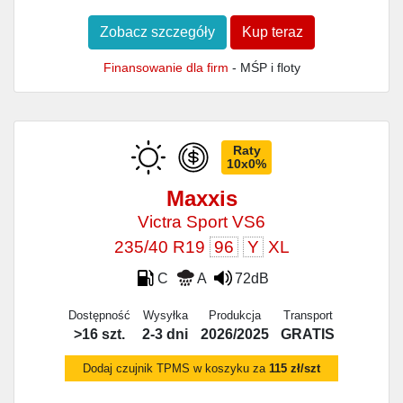
Zobacz szczegóły
Kup teraz
Finansowanie dla firm
- MŚP i floty
Raty
10x0%
Maxxis
Victra Sport VS6
235/40 R19
96
Y
XL
C
A
72dB
Dostępność
Wysyłka
Produkcja
Transport
>16 szt.
2-3 dni
2026/2025
GRATIS
Dodaj czujnik TPMS w koszyku za
115 zł/szt