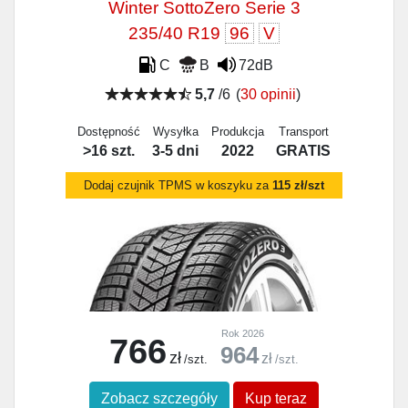
Winter SottoZero Serie 3
235/40 R19
96
V
C
B
72dB
5,7
/6
(
30 opinii
)
Dostępność
Wysyłka
Produkcja
Transport
>16 szt.
3-5 dni
2022
GRATIS
Dodaj czujnik TPMS w koszyku za
115 zł/szt
Rok 2026
766
964
zł
zł
/szt.
/szt.
Zobacz szczegóły
Kup teraz