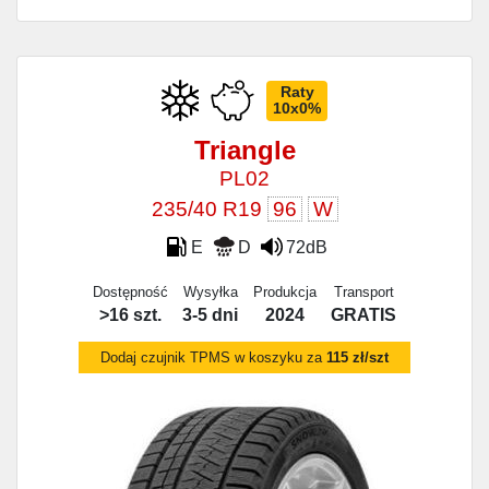
Raty
10x0%
Triangle
PL02
235/40 R19
96
W
E
D
72dB
Dostępność
Wysyłka
Produkcja
Transport
>16 szt.
3-5 dni
2024
GRATIS
Dodaj czujnik TPMS w koszyku za
115 zł/szt