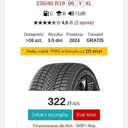
235/40 R19
96
Y
XL
C
B
71dB
4,8
/6
(
2 opinie
)
Dostępność
Wysyłka
Produkcja
Transport
>16 szt.
3-5 dni
2024
GRATIS
Dodaj czujnik TPMS w koszyku za
115 zł/szt
322
zł
/szt.
Zobacz szczegóły
Kup teraz
Finansowanie dla firm
- MŚP i floty