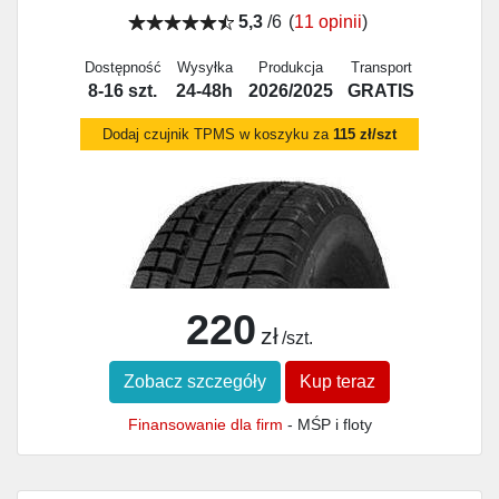
5,3
/6
(
11 opinii
)
Dostępność
Wysyłka
Produkcja
Transport
8-16 szt.
24-48h
2026/2025
GRATIS
Dodaj czujnik TPMS w koszyku za
115 zł/szt
220
zł
/szt.
Zobacz szczegóły
Kup teraz
Finansowanie dla firm
- MŚP i floty