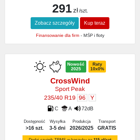
291
zł
/szt.
Zobacz szczegóły
Kup teraz
Finansowanie dla firm
- MŚP i floty
Nowość
Raty
2025
10x0%
CrossWind
Sport Peak
235/40 R19
96
Y
C
A
72dB
Dostępność
Wysyłka
Produkcja
Transport
>16 szt.
3-5 dni
2026/2025
GRATIS
Dodaj czujnik TPMS w koszyku za
115 zł/szt