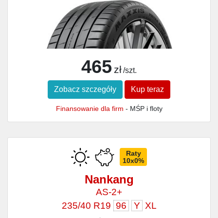
465
zł
/szt.
Zobacz szczegóły
Kup teraz
Finansowanie dla firm
- MŚP i floty
Raty
10x0%
Nankang
AS-2+
235/40 R19
96
Y
XL