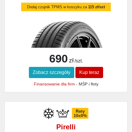
Dodaj czujnik TPMS w koszyku za
115 zł/szt
690
zł
/szt.
Zobacz szczegóły
Kup teraz
Finansowanie dla firm
- MŚP i floty
Raty
10x0%
Pirelli