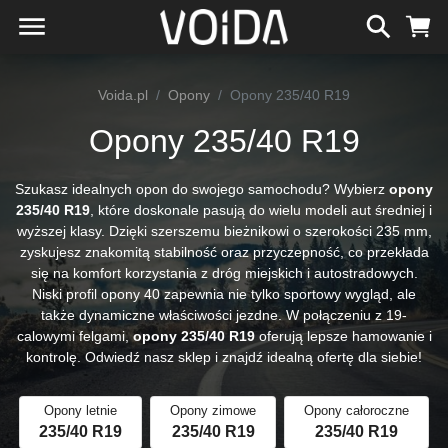
Voida.pl
Opony
Opony 235/40 R19
Opony 235/40 R19
Szukasz idealnych opon do swojego samochodu? Wybierz
opony
235/40 R19
, które doskonale pasują do wielu modeli aut średniej i
wyższej klasy. Dzięki szerszemu bieżnikowi o szerokości 235 mm,
zyskujesz znakomitą stabilność oraz przyczepność, co przekłada
się na komfort korzystania z dróg miejskich i autostradowych.
Niski profil opony 40 zapewnia nie tylko sportowy wygląd, ale
także dynamiczne właściwości jezdne. W połączeniu z 19-
calowymi felgami,
opony 235/40 R19
oferują lepsze hamowanie i
kontrolę. Odwiedź nasz sklep i znajdź idealną ofertę dla siebie!
Opony letnie
Opony zimowe
Opony całoroczne
235/40 R19
235/40 R19
235/40 R19