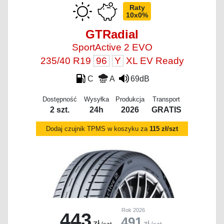
Raty
10x0%
GTRadial
SportActive 2 EVO
235/40 R19
96
Y
XL EV Ready
C
A
69dB
Dostępność
Wysyłka
Produkcja
Transport
2 szt.
24h
2026
GRATIS
Dodaj czujnik TPMS w koszyku za
115 zł/szt
Rok 2026
443
491
zł
zł