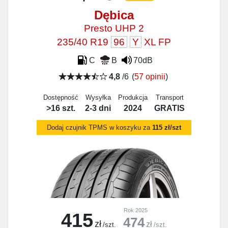
Dębica
Presto UHP 2
235/40 R19
96
Y
XL FP
C
B
70dB
4,8
/6
(
57 opinii
)
Dostępność
Wysyłka
Produkcja
Transport
>16 szt.
2-3 dni
2024
GRATIS
Dodaj czujnik TPMS w koszyku za
115 zł/szt
Rok 2025
415
474
zł
zł
/szt.
/szt.