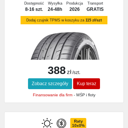
Dostępność
Wysyłka
Produkcja
Transport
8-16 szt.
24-48h
2026
GRATIS
Dodaj czujnik TPMS w koszyku za
115 zł/szt
388
zł
/szt.
Zobacz szczegóły
Kup teraz
Finansowanie dla firm
- MŚP i floty
Raty
10x0%