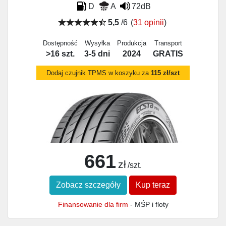
D
A
72dB
5,5
/6
(
31 opinii
)
Dostępność
Wysyłka
Produkcja
Transport
>16 szt.
3-5 dni
2024
GRATIS
Dodaj czujnik TPMS w koszyku za
115 zł/szt
661
zł
/szt.
Zobacz szczegóły
Kup teraz
Finansowanie dla firm
- MŚP i floty