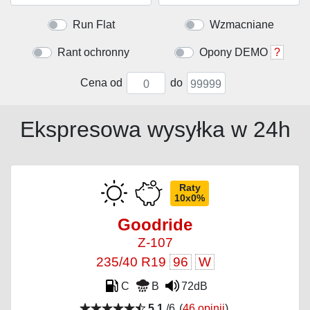
Run Flat
Wzmacniane
Rant ochronny
Opony DEMO
?
Cena od
do
Ekspresowa wysyłka w 24h
Raty
10x0%
Goodride
Z-107
235/40 R19
96
W
C
B
72dB
5,1
/6
(
46 opinii
)