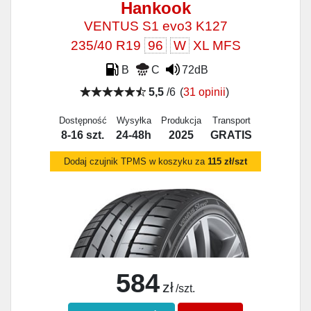
Hankook
VENTUS S1 evo3 K127
235/40 R19
96
W
XL MFS
B
C
72dB
5,5
/6
(
31 opinii
)
Dostępność
Wysyłka
Produkcja
Transport
8-16 szt.
24-48h
2025
GRATIS
Dodaj czujnik TPMS w koszyku za
115 zł/szt
584
zł
/szt.