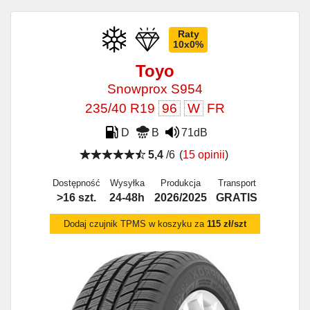
Raty
10x0%
Toyo
Snowprox S954
235/40 R19
96
W
FR
D
B
71dB
5,4
/6
(
15 opinii
)
Dostępność
Wysyłka
Produkcja
Transport
>16 szt.
24-48h
2026/2025
GRATIS
Dodaj czujnik TPMS w koszyku za
115 zł/szt