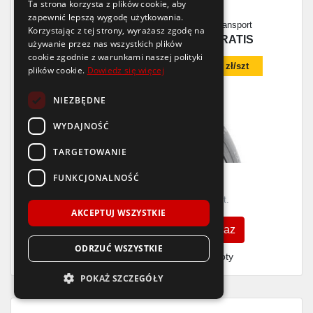
Ta strona korzysta z plików cookie, aby
zapewnić lepszą wygodę użytkowania.
Dostępność
Wysyłka
Produkcja
Transport
Korzystając z tej strony, wyrażasz zgodę na
>16 szt.
3-5 dni
2024
GRATIS
używanie przez nas wszystkich plików
cookie zgodnie z warunkami naszej polityki
Dodaj czujnik TPMS w koszyku za
115 zł/szt
plików cookie.
Dowiedz się więcej
NIEZBĘDNE
WYDAJNOŚĆ
TARGETOWANIE
FUNKCJONALNOŚĆ
Rok 2025
776
807
zł
zł
/szt.
/szt.
AKCEPTUJ WSZYSTKIE
Zobacz szczegóły
Kup teraz
ODRZUĆ WSZYSTKIE
Finansowanie dla firm
- MŚP i floty
POKAŻ SZCZEGÓŁY