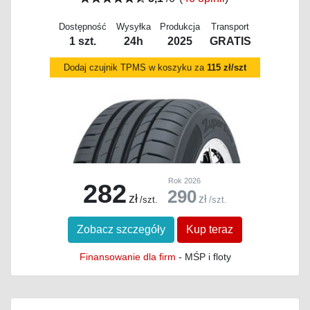
Dostępność
Wysyłka
Produkcja
Transport
1 szt.
24h
2025
GRATIS
Dodaj czujnik TPMS w koszyku za
115 zł/szt
Rok 2026
282
290
zł
zł
/szt.
/szt.
Zobacz szczegóły
Kup teraz
Finansowanie dla firm
- MŚP i floty