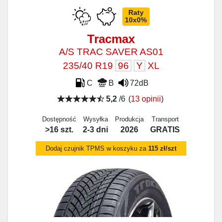
Raty
10x0%
Tracmax
A/S TRAC SAVER AS01
235/40 R19
96
Y
XL
C
B
72dB
5,2
/6
(
13 opinii
)
Dostępność
Wysyłka
Produkcja
Transport
>16 szt.
2-3 dni
2026
GRATIS
Dodaj czujnik TPMS w koszyku za
115 zł/szt