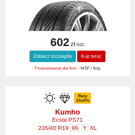
602
zł
/szt.
Zobacz szczegóły
Kup teraz
Finansowanie dla firm
- MŚP i floty
Raty
10x0%
Kumho
Ecsta PS71
235/40 R19
96
Y
XL