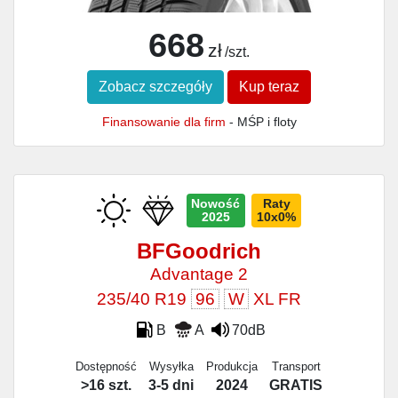
668
zł
/szt.
Zobacz szczegóły
Kup teraz
Finansowanie dla firm
- MŚP i floty
Nowość
Raty
2025
10x0%
BFGoodrich
Advantage 2
235/40 R19
96
W
XL FR
B
A
70dB
Dostępność
Wysyłka
Produkcja
Transport
>16 szt.
3-5 dni
2024
GRATIS