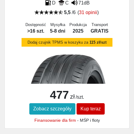
D
C
71dB
5,5
/6
(
31 opinii
)
Dostępność
Wysyłka
Produkcja
Transport
>16 szt.
5-8 dni
2025
GRATIS
Dodaj czujnik TPMS w koszyku za
115 zł/szt
477
zł
/szt.
Zobacz szczegóły
Kup teraz
Finansowanie dla firm
- MŚP i floty