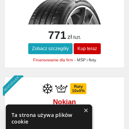
771
zł
/szt.
Zobacz szczegóły
Kup teraz
Finansowanie dla firm
- MŚP i floty
BESTSELLER
Raty
10x0%
Nokian
×
Snowproof 1
Ta strona używa plików
235/40 R19
96
V
XL
cookie
D
B
70dB