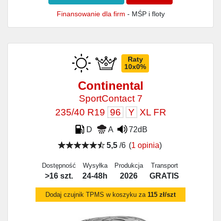
Finansowanie dla firm
- MŚP i floty
Raty
10x0%
Continental
SportContact 7
235/40 R19
96
Y
XL FR
D
A
72dB
5,5
/6
(
1 opinia
)
Dostępność
Wysyłka
Produkcja
Transport
>16 szt.
24-48h
2026
GRATIS
Dodaj czujnik TPMS w koszyku za
115 zł/szt