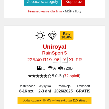
Zobacz szczegóły
Kup teraz
Finansowanie dla firm
- MŚP i floty
Raty
10x0%
Uniroyal
RainSport 5
235/40 R19
96
Y
XL FR
C
A
72dB
5,0
/6
(
72 opinii
)
Dostępność
Wysyłka
Produkcja
Transport
8-16 szt.
2-3 dni
2026/2025
GRATIS
Dodaj czujnik TPMS w koszyku za
115 zł/szt