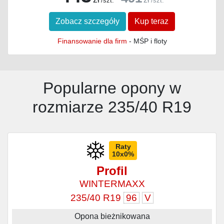
/szt.
/szt.
Zobacz szczegóły
Kup teraz
Finansowanie dla firm
- MŚP i floty
Popularne opony w
rozmiarze 235/40 R19
Raty
10x0%
Profil
WINTERMAXX
235/40 R19
96
V
Opona bieżnikowana