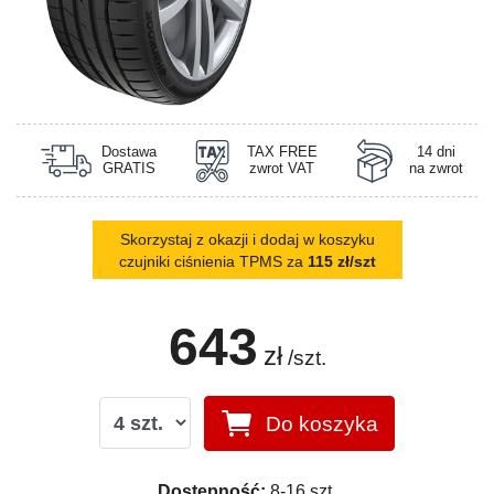
Dostawa
TAX FREE
14 dni
GRATIS
zwrot VAT
na zwrot
Skorzystaj z okazji i dodaj w koszyku
czujniki ciśnienia TPMS za
115 zł/szt
643
zł
/szt.
Do koszyka
Dostępność:
8-16 szt.