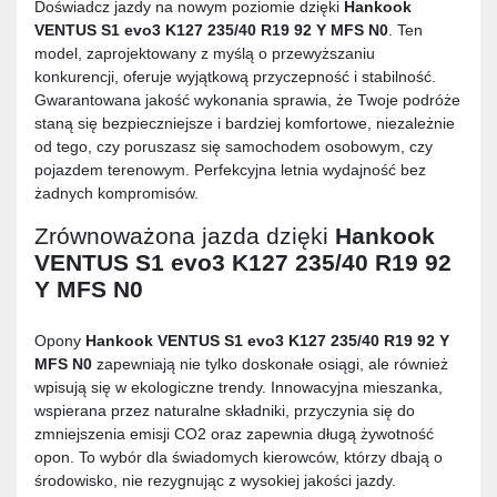
Doświadcz jazdy na nowym poziomie dzięki
Hankook
VENTUS S1 evo3 K127 235/40 R19 92 Y MFS N0
. Ten
model, zaprojektowany z myślą o przewyższaniu
konkurencji, oferuje wyjątkową przyczepność i stabilność.
Gwarantowana jakość wykonania sprawia, że Twoje podróże
staną się bezpieczniejsze i bardziej komfortowe, niezależnie
od tego, czy poruszasz się samochodem osobowym, czy
pojazdem terenowym. Perfekcyjna letnia wydajność bez
żadnych kompromisów.
Zrównoważona jazda dzięki
Hankook
VENTUS S1 evo3 K127 235/40 R19 92
Y MFS N0
Opony
Hankook VENTUS S1 evo3 K127 235/40 R19 92 Y
MFS N0
zapewniają nie tylko doskonałe osiągi, ale również
wpisują się w ekologiczne trendy. Innowacyjna mieszanka,
wspierana przez naturalne składniki, przyczynia się do
zmniejszenia emisji CO2 oraz zapewnia długą żywotność
opon. To wybór dla świadomych kierowców, którzy dbają o
środowisko, nie rezygnując z wysokiej jakości jazdy.