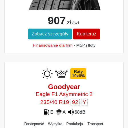
907
zł
/szt.
Zobacz szczegóły
Kup teraz
Finansowanie dla firm
- MŚP i floty
Raty
10x0%
Goodyear
Eagle F1 Asymmetric 2
235/40 R19
92
Y
E
A
68dB
Dostępność
Wysyłka
Produkcja
Transport