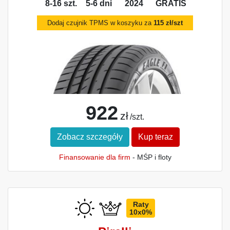
8-16 szt.
5-6 dni
2024
GRATIS
Dodaj czujnik TPMS w koszyku za
115 zł/szt
922
zł
/szt.
Zobacz szczegóły
Kup teraz
Finansowanie dla firm
- MŚP i floty
Raty
10x0%