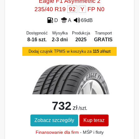
Eagle F1 Asymmetric 2
235/40 R19
92
Y
FP N0
D
A
69dB
Dostępność
Wysyłka
Produkcja
Transport
8-16 szt.
2-3 dni
2025
GRATIS
Dodaj czujnik TPMS w koszyku za
115 zł/szt
732
zł
/szt.
Zobacz szczegóły
Kup teraz
Finansowanie dla firm
- MŚP i floty