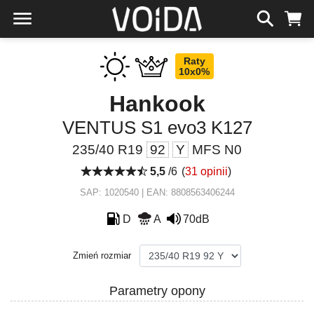
Raty
10x0%
Hankook
VENTUS S1 evo3 K127
235/40 R19
92
Y
MFS N0
5,5
/6
(
31 opinii
)
SAP: 1020540 | EAN: 8808563406244
D
A
70dB
Zmień rozmiar
Parametry opony