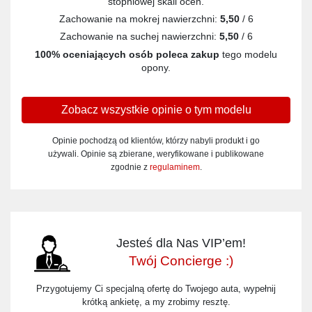
stopniowej skali ocen.
Zachowanie na mokrej nawierzchni:
5,50
/ 6
Zachowanie na suchej nawierzchni:
5,50
/ 6
100% oceniających osób poleca zakup
tego modelu
opony.
Zobacz wszystkie opinie o tym modelu
Opinie pochodzą od klientów, którzy nabyli produkt i go
używali. Opinie są zbierane, weryfikowane i publikowane
zgodnie z
regulaminem
.
Jesteś dla Nas VIP’em!
Twój Concierge :)
Przygotujemy Ci specjalną ofertę do Twojego auta, wypełnij
krótką ankietę, a my zrobimy resztę.