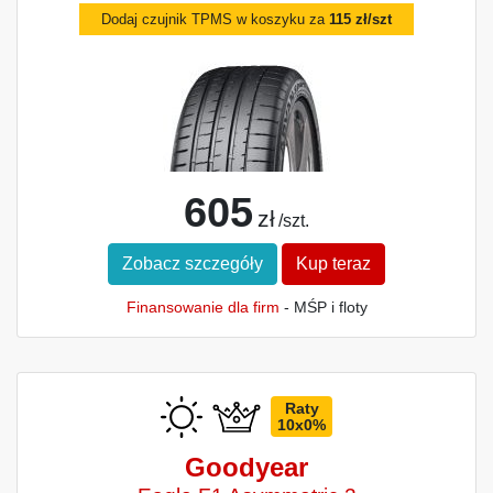
Dodaj czujnik TPMS w koszyku za
115 zł/szt
605
zł
/szt.
Zobacz szczegóły
Kup teraz
Finansowanie dla firm
- MŚP i floty
Raty
10x0%
Goodyear