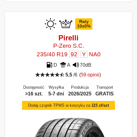
Raty
10x0%
Pirelli
P-Zero S.C.
235/40 R19
92
Y
NA0
D
A
70dB
5,5
/6
(
59 opinii
)
Dostępność
Wysyłka
Produkcja
Transport
>16 szt.
5-7 dni
2026/2025
GRATIS
Dodaj czujnik TPMS w koszyku za
115 zł/szt