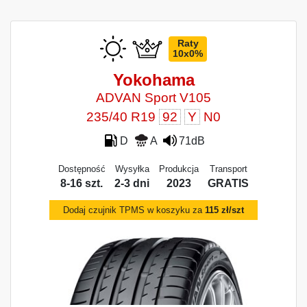
Raty
10x0%
Yokohama
ADVAN Sport V105
235/40 R19
92
Y
N0
D
A
71dB
Dostępność
Wysyłka
Produkcja
Transport
8-16 szt.
2-3 dni
2023
GRATIS
Dodaj czujnik TPMS w koszyku za
115 zł/szt