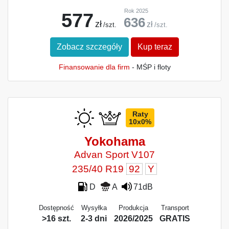
Rok 2025
577
636
zł
zł
/szt.
/szt.
Zobacz szczegóły
Kup teraz
Finansowanie dla firm
- MŚP i floty
Raty
10x0%
Yokohama
Advan Sport V107
235/40 R19
92
Y
D
A
71dB
Dostępność
Wysyłka
Produkcja
Transport
>16 szt.
2-3 dni
2026/2025
GRATIS