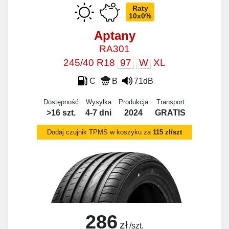
Raty
10x0%
Aptany
RA301
245/40 R18
97
W
XL
C
B
71dB
Dostępność
Wysyłka
Produkcja
Transport
>16 szt.
4-7 dni
2024
GRATIS
Dodaj czujnik TPMS w koszyku za
115 zł/szt
286
zł
/szt.