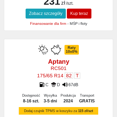
231
zł
/szt.
Zobacz szczegóły
Kup teraz
Finansowanie dla firm
- MŚP i floty
Raty
10x0%
Aptany
RC501
175/65 R14
82
T
C
D
67dB
Dostępność
Wysyłka
Produkcja
Transport
8-16 szt.
3-5 dni
2024
GRATIS
Dodaj czujnik TPMS w koszyku za
115 zł/szt