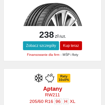
238
zł
/szt.
Zobacz szczegóły
Kup teraz
Finansowanie dla firm
- MŚP i floty
Raty
10x0%
Aptany
RW211
205/60 R16
96
H
XL