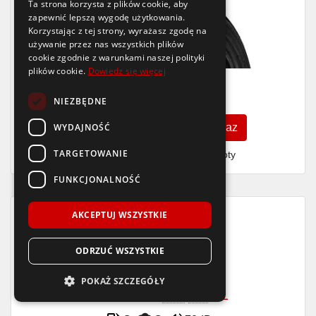
Ta strona korzysta z plików cookie, aby
zapewnić lepszą wygodę użytkowania.
Korzystając z tej strony, wyrażasz zgodę na
używanie przez nas wszystkich plików
cookie zgodnie z warunkami naszej polityki
plików cookie.
Dowiedz się więcej
286
zł
/szt.
NIEZBĘDNE
WYDAJNOŚĆ
Zobacz szczegóły
Kup teraz
TARGETOWANIE
Finansowanie dla firm
- MŚP i floty
FUNKCJONALNOŚĆ
AKCEPTUJ WSZYSTKIE
Raty
10x0%
ODRZUĆ WSZYSTKIE
Aptany
RC501
POKAŻ SZCZEGÓŁY
225/50 R17
98
W
XL