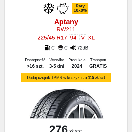
Raty
10x0%
Aptany
RW211
225/45 R17
94
V
XL
C
C
72dB
Dostępność
Wysyłka
Produkcja
Transport
>16 szt.
3-5 dni
2024
GRATIS
Dodaj czujnik TPMS w koszyku za
115 zł/szt
276
zł
/szt.