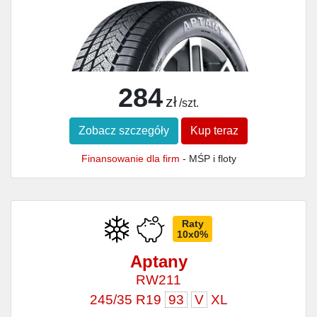
284
zł
/szt.
Zobacz szczegóły
Kup teraz
Finansowanie dla firm
- MŚP i floty
Raty
10x0%
Aptany
RW211
245/35 R19
93
V
XL