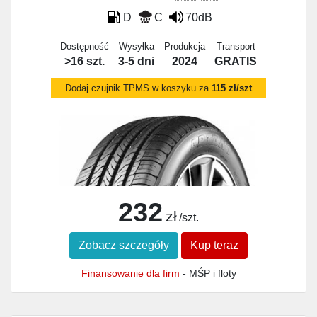
D
C
70dB
Dostępność
Wysyłka
Produkcja
Transport
>16 szt.
3-5 dni
2024
GRATIS
Dodaj czujnik TPMS w koszyku za
115 zł/szt
232
zł
/szt.
Zobacz szczegóły
Kup teraz
Finansowanie dla firm
- MŚP i floty