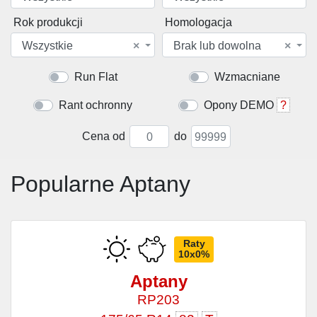
Rok produkcji
Homologacja
Wszystkie
×
Brak lub dowolna
×
Run Flat
Wzmacniane
Rant ochronny
Opony DEMO
?
Cena od
do
Popularne Aptany
Raty
10x0%
Aptany
RP203