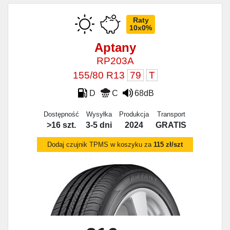
Raty
10x0%
Aptany
RP203A
155/80 R13
79
T
D
C
68dB
Dostępność
Wysyłka
Produkcja
Transport
>16 szt.
3-5 dni
2024
GRATIS
Dodaj czujnik TPMS w koszyku za
115 zł/szt