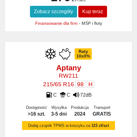
Zobacz szczegóły
Kup teraz
Finansowanie dla firm
- MŚP i floty
Raty
10x0%
Aptany
RW211
215/65 R16
98
H
C
C
72dB
Dostępność
Wysyłka
Produkcja
Transport
>16 szt.
3-5 dni
2024
GRATIS
Dodaj czujnik TPMS w koszyku za
115 zł/szt