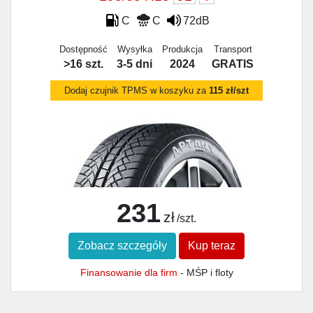
C
C
72dB
Dostępność
Wysyłka
Produkcja
Transport
>16 szt.
3-5 dni
2024
GRATIS
Dodaj czujnik TPMS w koszyku za
115 zł/szt
231
zł
/szt.
Zobacz szczegóły
Kup teraz
Finansowanie dla firm
- MŚP i floty