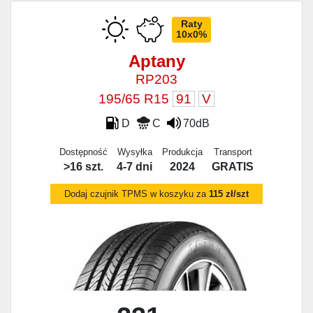
Raty
10x0%
Aptany
RP203
195/65 R15
91
V
D
C
70dB
Dostępność
Wysyłka
Produkcja
Transport
>16 szt.
4-7 dni
2024
GRATIS
Dodaj czujnik TPMS w koszyku za
115 zł/szt