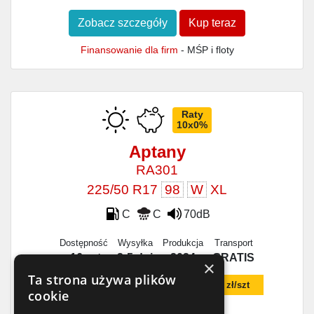
Zobacz szczegóły
Kup teraz
Finansowanie dla firm
- MŚP i floty
Raty
10x0%
Aptany
RA301
225/50 R17
98
W
XL
C
C
70dB
Dostępność
Wysyłka
Produkcja
Transport
>16 szt.
3-5 dni
2024
GRATIS
×
Ta strona używa plików
Dodaj czujnik TPMS w koszyku za
115 zł/szt
cookie