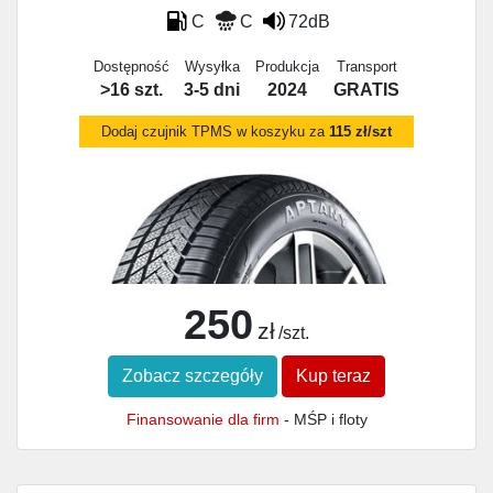
C
C
72dB
Dostępność
Wysyłka
Produkcja
Transport
>16 szt.
3-5 dni
2024
GRATIS
Dodaj czujnik TPMS w koszyku za
115 zł/szt
250
zł
/szt.
Zobacz szczegóły
Kup teraz
Finansowanie dla firm
- MŚP i floty