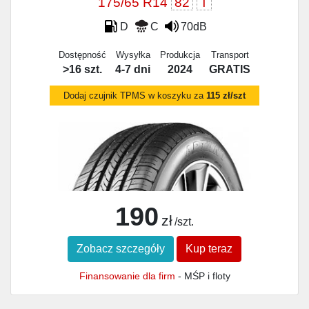
175/65 R14
82
T
D
C
70dB
Dostępność
Wysyłka
Produkcja
Transport
>16 szt.
4-7 dni
2024
GRATIS
Dodaj czujnik TPMS w koszyku za
115 zł/szt
190
zł
/szt.
Zobacz szczegóły
Kup teraz
Finansowanie dla firm
- MŚP i floty