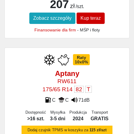
207
zł
/szt.
Zobacz szczegóły
Kup teraz
Finansowanie dla firm
- MŚP i floty
Raty
10x0%
Aptany
RW611
175/65 R14
82
T
C
C
71dB
Dostępność
Wysyłka
Produkcja
Transport
>16 szt.
3-5 dni
2024
GRATIS
Dodaj czujnik TPMS w koszyku za
115 zł/szt