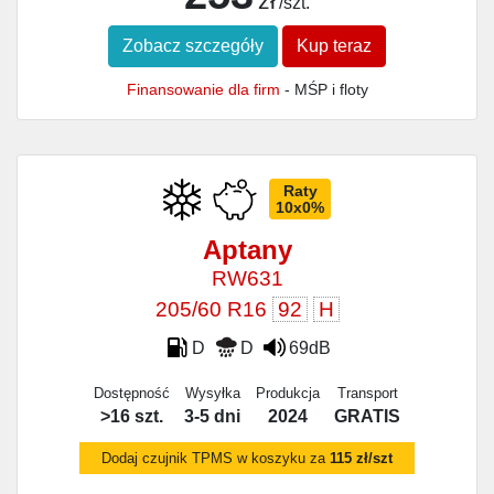
zł
/szt.
Zobacz szczegóły
Kup teraz
Finansowanie dla firm
- MŚP i floty
Raty
10x0%
Aptany
RW631
205/60 R16
92
H
D
D
69dB
Dostępność
Wysyłka
Produkcja
Transport
>16 szt.
3-5 dni
2024
GRATIS
Dodaj czujnik TPMS w koszyku za
115 zł/szt