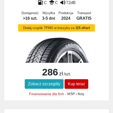
C
C
72dB
Dostępność
Wysyłka
Produkcja
Transport
>16 szt.
3-5 dni
2024
GRATIS
Dodaj czujnik TPMS w koszyku za
115 zł/szt
286
zł
/szt.
Zobacz szczegóły
Kup teraz
Finansowanie dla firm
- MŚP i floty