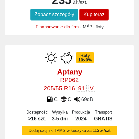
zł
/szt.
Zobacz szczegóły
Kup teraz
Finansowanie dla firm
- MŚP i floty
Raty
10x0%
Aptany
RP062
205/55 R16
91
V
C
C
69dB
Dostępność
Wysyłka
Produkcja
Transport
>16 szt.
3-5 dni
2024
GRATIS
Dodaj czujnik TPMS w koszyku za
115 zł/szt