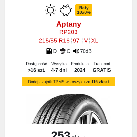
Raty
10x0%
Aptany
RP203
215/55 R16
97
V
XL
D
C
70dB
Dostępność
Wysyłka
Produkcja
Transport
>16 szt.
4-7 dni
2024
GRATIS
Dodaj czujnik TPMS w koszyku za
115 zł/szt
253