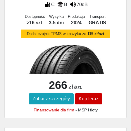
C
B
70dB
Dostępność
Wysyłka
Produkcja
Transport
>16 szt.
3-5 dni
2024
GRATIS
Dodaj czujnik TPMS w koszyku za
115 zł/szt
266
zł
/szt.
Zobacz szczegóły
Kup teraz
Finansowanie dla firm
- MŚP i floty