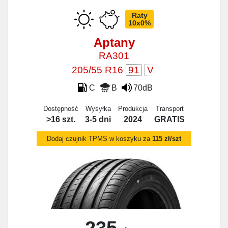
Raty
10x0%
Aptany
RA301
205/55 R16
91
V
C
B
70dB
Dostępność
Wysyłka
Produkcja
Transport
>16 szt.
3-5 dni
2024
GRATIS
Dodaj czujnik TPMS w koszyku za
115 zł/szt
235