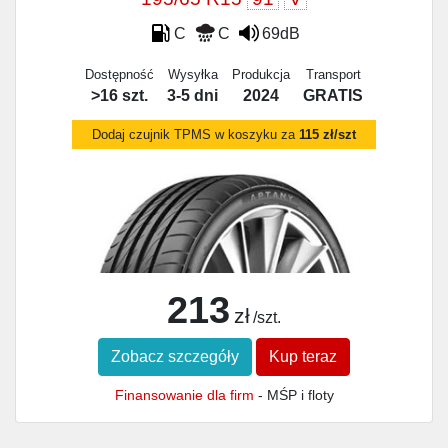
C
C
69dB
Dostępność
Wysyłka
Produkcja
Transport
>16 szt.
3-5 dni
2024
GRATIS
Dodaj czujnik TPMS w koszyku za
115 zł/szt
213
zł
/szt.
Zobacz szczegóły
Kup teraz
Finansowanie dla firm
- MŚP i floty