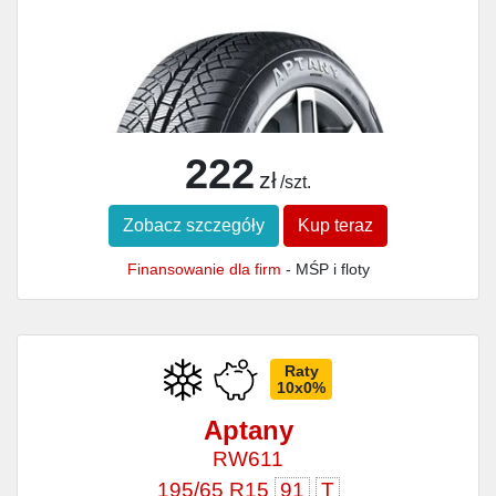
222
zł
/szt.
Zobacz szczegóły
Kup teraz
Finansowanie dla firm
- MŚP i floty
Raty
10x0%
Aptany
RW611
195/65 R15
91
T