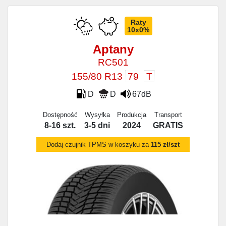
Raty
10x0%
Aptany
RC501
155/80 R13
79
T
D
D
67dB
Dostępność
Wysyłka
Produkcja
Transport
8-16 szt.
3-5 dni
2024
GRATIS
Dodaj czujnik TPMS w koszyku za
115 zł/szt