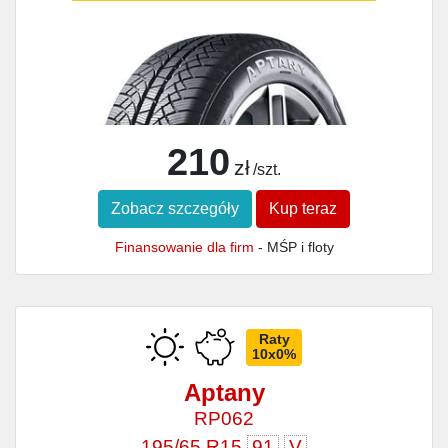
210
zł
/szt.
Zobacz szczegóły
Kup teraz
Finansowanie dla firm
- MŚP i floty
Raty
10x0%
Aptany
RP062
195/65 R15
91
V