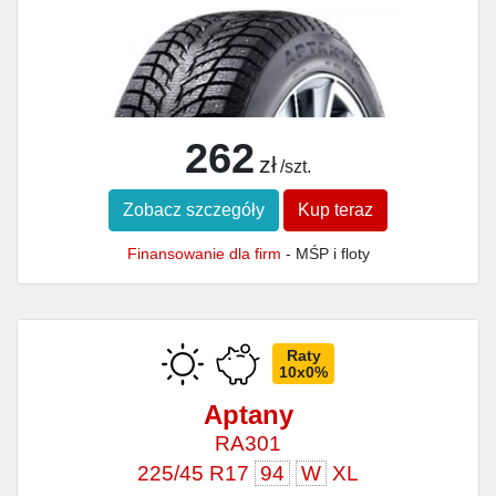
262
zł
/szt.
Zobacz szczegóły
Kup teraz
Finansowanie dla firm
- MŚP i floty
Raty
10x0%
Aptany
RA301
225/45 R17
94
W
XL