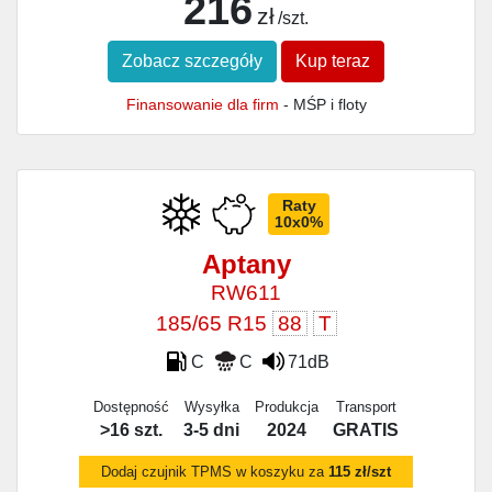
216
zł
/szt.
Zobacz szczegóły
Kup teraz
Finansowanie dla firm
- MŚP i floty
Raty
10x0%
Aptany
RW611
185/65 R15
88
T
C
C
71dB
Dostępność
Wysyłka
Produkcja
Transport
>16 szt.
3-5 dni
2024
GRATIS
Dodaj czujnik TPMS w koszyku za
115 zł/szt