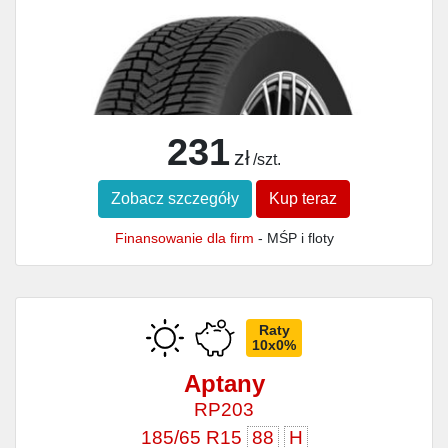
231
zł
/szt.
Zobacz szczegóły
Kup teraz
Finansowanie dla firm
- MŚP i floty
Raty
10x0%
Aptany
RP203
185/65 R15
88
H