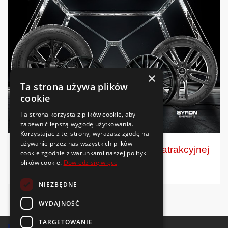
×
Ta strona używa plików
cookie
Ta strona korzysta z plików cookie, aby
zapewnić lepszą wygodę użytkowania.
Korzystając z tej strony, wyrażasz zgodę na
używanie przez nas wszystkich plików
Berlin Tires: niemieckie opony w atrakcyjnej
cookie zgodnie z warunkami naszej polityki
cenie
plików cookie.
Dowiedz się więcej
NIEZBĘDNE
WYDAJNOŚĆ
TARGETOWANIE