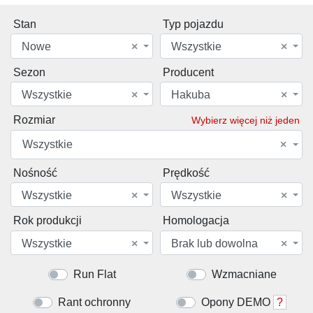
Stan
Typ pojazdu
Nowe
×
Wszystkie
×
Sezon
Producent
Wszystkie
×
Hakuba
×
Rozmiar
Wybierz więcej niż jeden
Wszystkie
×
Nośność
Prędkość
Wszystkie
×
Wszystkie
×
Rok produkcji
Homologacja
Wszystkie
×
Brak lub dowolna
×
Run Flat
Wzmacniane
Rant ochronny
Opony DEMO
?