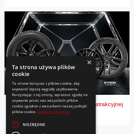
×
Ta strona używa plików
cookie
Ta strona korzysta z plików cookie, aby
zapewnić lepszą wygodę użytkowania.
Korzystając z tej strony, wyrażasz zgodę na
używanie przez nas wszystkich plików
Berlin Tires: niemieckie opony w atrakcyjnej
cookie zgodnie z warunkami naszej polityki
cenie
plików cookie.
Dowiedz się więcej
NIEZBĘDNE