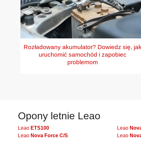
yjnej
Rozładowany akumulator? Dowiedz się, ja
uruchomić samochód i zapobiec
problemom
Opony letnie Leao
Leao
ETS100
Leao
Nova
Leao
Nova Force C/S
Leao
Nova