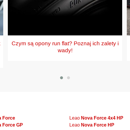
k
Czym są opony run flat? Poznaj ich zalety i
wady!
 Force
Leao
Nova Force 4x4 HP
 Force GP
Leao
Nova Force HP