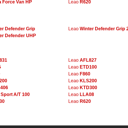
 Force Van HP
Leao
R620
er Defender Grip
Leao
Winter Defender Grip 
er Defender UHP
831
Leao
AFL827
5
Leao
ETD100
0
Leao
F860
200
Leao
KLS200
406
Leao
KTD300
 Sport A/T 100
Leao
LLA08
30
Leao
R620