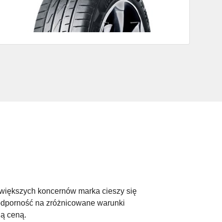
ajwiększych koncernów marka cieszy się
odporność na zróżnicowane warunki
ną ceną.