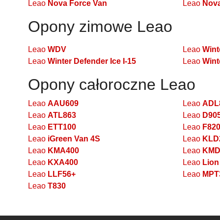
Leao
Nova Force Van
Leao
Nova
Opony zimowe Leao
Leao
WDV
Leao
Wint
Leao
Winter Defender Ice I-15
Leao
Wint
Opony całoroczne Leao
Leao
AAU609
Leao
ADL
Leao
ATL863
Leao
D90
Leao
ETT100
Leao
F82
Leao
iGreen Van 4S
Leao
KLD
Leao
KMA400
Leao
KMD
Leao
KXA400
Leao
Lion
Leao
LLF56+
Leao
MPT
Leao
T830