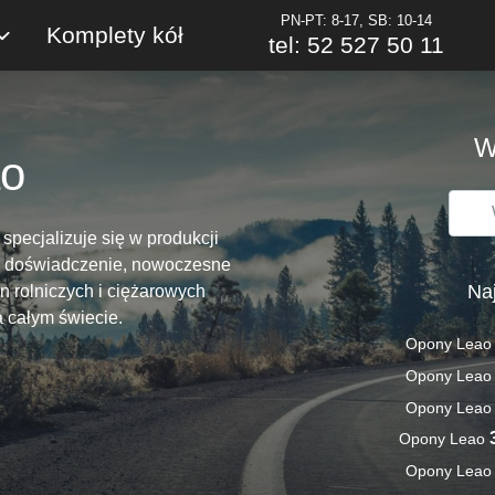
PN-PT: 8-17, SB: 10-14
Komplety kół
tel: 52 527 50 11
W
o
pecjalizuje się w produkcji
zy doświadczenie, nowoczesne
Na
n rolniczych i ciężarowych
a całym świecie.
Opony Lea
Opony Lea
Opony Lea
Opony Leao
Opony Lea