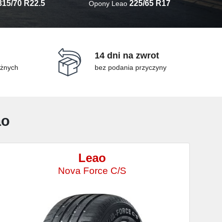
315/70 R22.5
225/65 R17
Opony Leao
14 dni na zwrot
óżnych
bez podania przyczyny
ao
Leao
Nova Force C/S