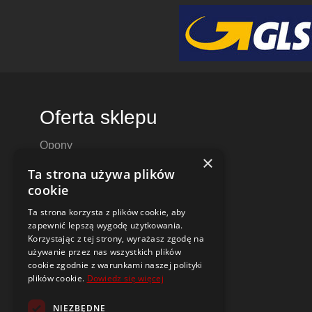
Oferta sklepu
Opony
×
Felgi aluminiowe
Ta strona używa plików
Felgi stalowe
cookie
Alufelgi
Ta strona korzysta z plików cookie, aby
Komplety kół
zapewnić lepszą wygodę użytkowania.
Dętki motocyklowe i do skuterów
Korzystając z tej strony, wyrażasz zgodę na
używanie przez nas wszystkich plików
Czujniki ciśnienia TPMS
cookie zgodnie z warunkami naszej polityki
plików cookie.
Dowiedz się więcej
Narzędzia i poradniki
NIEZBĘDNE
Dobór opon i felg do samochodu