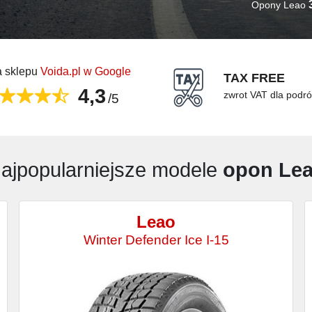
Opony Leao
 sklepu
Voida.pl w Google
TAX FREE
4,3
zwrot VAT dla podr
/5
ajpopularniejsze modele
opon Le
Leao
Winter Defender Ice I-15