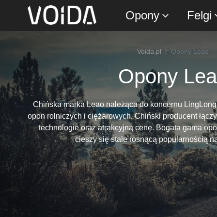
Opony
Felgi
Voida.pl
Opony Leao
Opony Lea
Chińska marka Leao należąca do koncernu LingLong s
opon rolniczych i ciężarowych. Chiński producent łąc
technologie oraz atrakcyjną cenę. Bogata gama opo
cieszy się stale rosnącą popularnością n