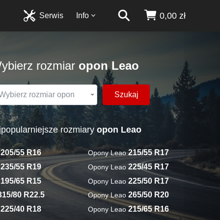
0,00 zł
Serwis
Info
ybierz rozmiar
opon Leao
Szukaj
Wybierz rozmiar opon
jpopularniejsze rozmiary
opon Leao
205/55 R16
215/55 R17
o
Opony Leao
235/55 R19
225/45 R17
o
Opony Leao
195/65 R15
225/50 R17
o
Opony Leao
315/80 R22.5
265/50 R20
Opony Leao
225/40 R18
215/65 R16
o
Opony Leao