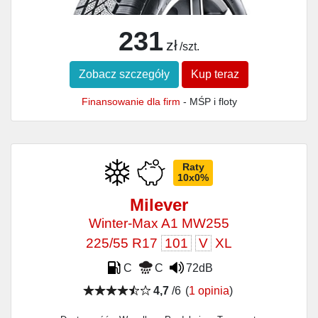
231
zł
/szt.
Zobacz szczegóły
Kup teraz
Finansowanie dla firm
- MŚP i floty
Raty
10x0%
Milever
Winter-Max A1 MW255
225/55 R17
101
V
XL
C
C
72dB
4,7
/6
(
1 opinia
)