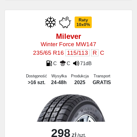
Raty
10x0%
Milever
Winter Force MW147
235/65 R16
115/113
R
C
C
C
71dB
Dostępność
Wysyłka
Produkcja
Transport
>16 szt.
24-48h
2025
GRATIS
298
zł
/szt.