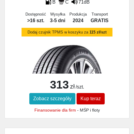
B
C
71dB
Dostępność
Wysyłka
Produkcja
Transport
>16 szt.
3-5 dni
2024
GRATIS
Dodaj czujnik TPMS w koszyku za
115 zł/szt
313
zł
/szt.
Zobacz szczegóły
Kup teraz
Finansowanie dla firm
- MŚP i floty