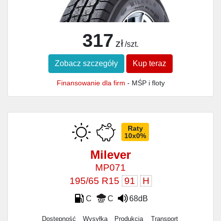
317
zł
/szt.
Zobacz szczegóły
Kup teraz
Finansowanie dla firm
- MŚP i floty
Raty
10x0%
Milever
MP071
195/65 R15
91
H
C
C
68dB
Dostępność
Wysyłka
Produkcja
Transport