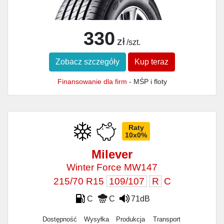
330
zł
/szt.
Zobacz szczegóły
Kup teraz
Finansowanie dla firm
- MŚP i floty
Raty
10x0%
Milever
Winter Force MW147
215/70 R15
109/107
R
C
C
C
71dB
Dostępność
Wysyłka
Produkcja
Transport