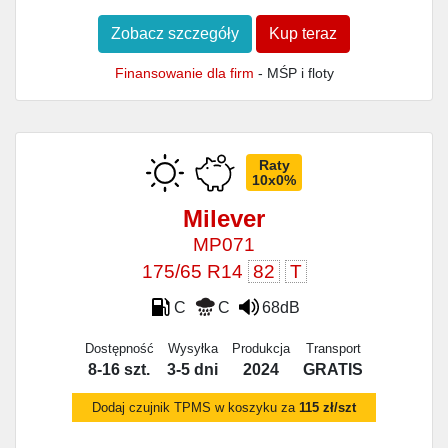
Zobacz szczegóły
Kup teraz
Finansowanie dla firm
- MŚP i floty
Raty
10x0%
Milever
MP071
175/65 R14
82
T
C
C
68dB
Dostępność
Wysyłka
Produkcja
Transport
8-16 szt.
3-5 dni
2024
GRATIS
Dodaj czujnik TPMS w koszyku za
115 zł/szt