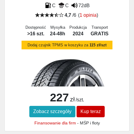
C
C
72dB
4,7
/6
(
1 opinia
)
Dostępność
Wysyłka
Produkcja
Transport
>16 szt.
24-48h
2024
GRATIS
Dodaj czujnik TPMS w koszyku za
115 zł/szt
227
zł
/szt.
Zobacz szczegóły
Kup teraz
Finansowanie dla firm
- MŚP i floty