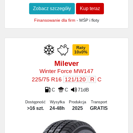
Zobacz szczegóły
Kup teraz
Finansowanie dla firm
- MŚP i floty
Raty
10x0%
Milever
Winter Force MW147
225/75 R16
121/120
R
C
C
C
71dB
Dostępność
Wysyłka
Produkcja
Transport
>16 szt.
24-48h
2025
GRATIS