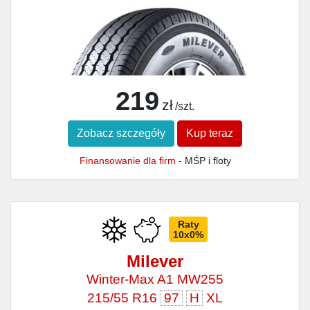
219
zł
/szt.
Zobacz szczegóły
Kup teraz
Finansowanie dla firm
- MŚP i floty
Raty
10x0%
Milever
Winter-Max A1 MW255
215/55 R16
97
H
XL