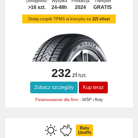
Dostępność
Wysyłka
Produkcja
Transport
>16 szt.
24-48h
2024
GRATIS
Dodaj czujnik TPMS w koszyku za
115 zł/szt
232
zł
/szt.
Zobacz szczegóły
Kup teraz
Finansowanie dla firm
- MŚP i floty
Raty
10x0%