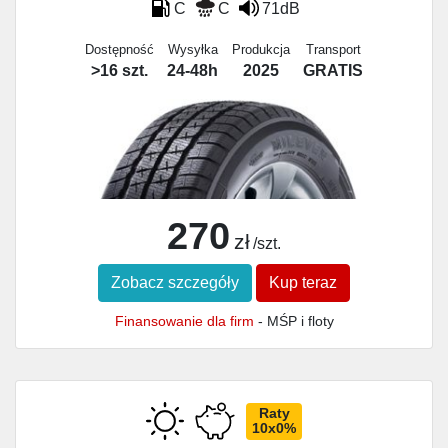
C
C
71dB
Dostępność
Wysyłka
Produkcja
Transport
>16 szt.
24-48h
2025
GRATIS
270
zł
/szt.
Zobacz szczegóły
Kup teraz
Finansowanie dla firm
- MŚP i floty
Raty
10x0%