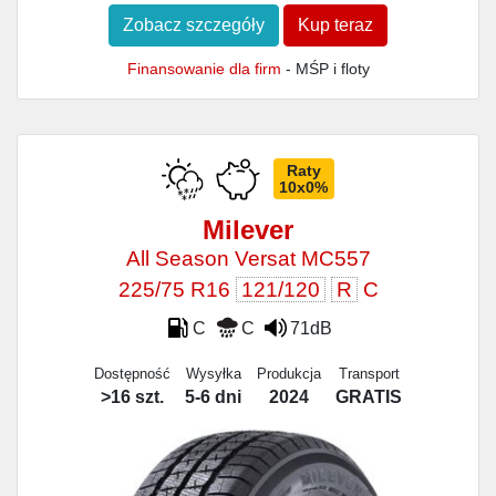
Zobacz szczegóły
Kup teraz
Finansowanie dla firm
- MŚP i floty
Raty
10x0%
Milever
All Season Versat MC557
225/75 R16
121/120
R
C
C
C
71dB
Dostępność
Wysyłka
Produkcja
Transport
>16 szt.
5-6 dni
2024
GRATIS