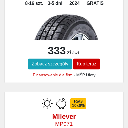
8-16 szt.
3-5 dni
2024
GRATIS
333
zł
/szt.
Zobacz szczegóły
Kup teraz
Finansowanie dla firm
- MŚP i floty
Raty
10x0%
Milever
MP071