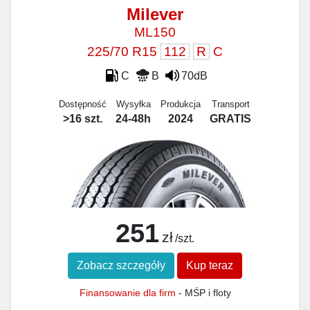
Milever
ML150
225/70 R15
112
R
C
C
B
70dB
Dostępność
Wysyłka
Produkcja
Transport
>16 szt.
24-48h
2024
GRATIS
251
zł
/szt.
Zobacz szczegóły
Kup teraz
Finansowanie dla firm
- MŚP i floty