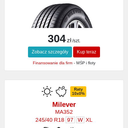
304
zł
/szt.
Zobacz szczegóły
Kup teraz
Finansowanie dla firm
- MŚP i floty
Raty
10x0%
Milever
MA352
245/40 R18
97
W
XL