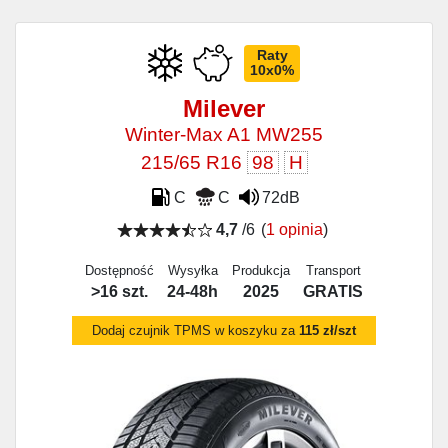
Raty
10x0%
Milever
Winter-Max A1 MW255
215/65 R16
98
H
C
C
72dB
4,7
/6
(
1 opinia
)
Dostępność
Wysyłka
Produkcja
Transport
>16 szt.
24-48h
2025
GRATIS
Dodaj czujnik TPMS w koszyku za
115 zł/szt