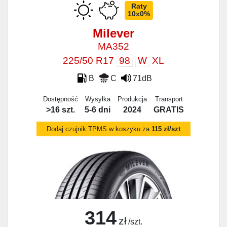
Raty
10x0%
Milever
MA352
225/50 R17
98
W
XL
B
C
71dB
Dostępność
Wysyłka
Produkcja
Transport
>16 szt.
5-6 dni
2024
GRATIS
Dodaj czujnik TPMS w koszyku za
115 zł/szt
314
zł
/szt.