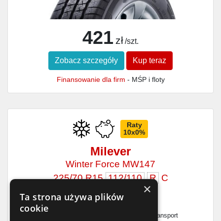
421
zł
/szt.
Zobacz szczegóły
Kup teraz
Finansowanie dla firm
- MŚP i floty
Raty
10x0%
Milever
Winter Force MW147
225/70 R15
112/110
R
C
×
Ta strona używa plików
C
C
71dB
cookie
Dostępność
Wysyłka
Produkcja
Transport