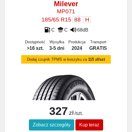
Milever
MP071
185/65 R15
88
H
C
C
68dB
Dostępność
Wysyłka
Produkcja
Transport
>16 szt.
3-5 dni
2024
GRATIS
Dodaj czujnik TPMS w koszyku za
115 zł/szt
327
zł
/szt.
Zobacz szczegóły
Kup teraz