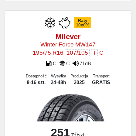
Raty
10x0%
Milever
Winter Force MW147
195/75 R16
107/105
T
C
C
C
71dB
Dostępność
Wysyłka
Produkcja
Transport
8-16 szt.
24-48h
2025
GRATIS
251
zł
/szt.