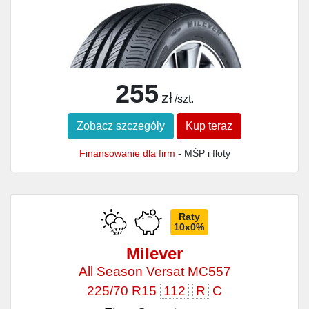
255
zł
/szt.
Zobacz szczegóły
Kup teraz
Finansowanie dla firm
- MŚP i floty
Raty
10x0%
Milever
All Season Versat MC557
225/70 R15
112
R
C