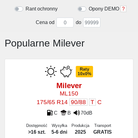
Rant ochronny
Opony DEMO
?
Cena od
do
Popularne Milever
Raty
10x0%
Milever
ML150
175/65 R14
90/88
T
C
C
B
70dB
Dostępność
Wysyłka
Produkcja
Transport
>16 szt.
5-6 dni
2025
GRATIS