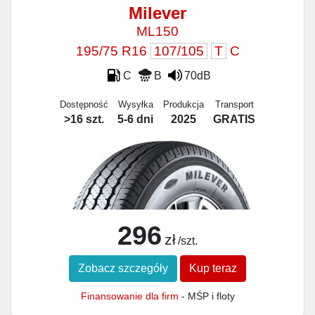
Milever
ML150
195/75 R16
107/105
T
C
C
B
70dB
Dostępność
Wysyłka
Produkcja
Transport
>16 szt.
5-6 dni
2025
GRATIS
296
zł
/szt.
Zobacz szczegóły
Kup teraz
Finansowanie dla firm
- MŚP i floty