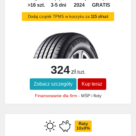
>16 szt.
3-5 dni
2024
GRATIS
Dodaj czujnik TPMS w koszyku za
115 zł/szt
324
zł
/szt.
Zobacz szczegóły
Kup teraz
Finansowanie dla firm
- MŚP i floty
Raty
10x0%