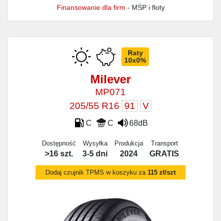
Finansowanie dla firm
- MŚP i floty
Raty
10x0%
Milever
MP071
205/55 R16
91
V
C
C
68dB
Dostępność
Wysyłka
Produkcja
Transport
>16 szt.
3-5 dni
2024
GRATIS
Dodaj czujnik TPMS w koszyku za
115 zł/szt