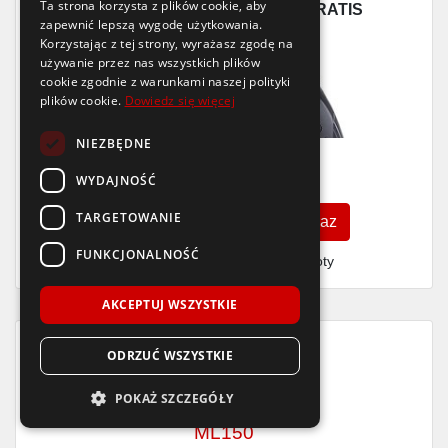
Ta strona korzysta z plików cookie, aby
>16 szt.
3-5 dni
2024
GRATIS
zapewnić lepszą wygodę użytkowania.
Korzystając z tej strony, wyrażasz zgodę na
używanie przez nas wszystkich plików
cookie zgodnie z warunkami naszej polityki
plików cookie.
Dowiedz się więcej
NIEZBĘDNE
449
zł
WYDAJNOŚĆ
/szt.
TARGETOWANIE
Zobacz szczegóły
Kup teraz
FUNKCJONALNOŚĆ
Finansowanie dla firm
- MŚP i floty
AKCEPTUJ WSZYSTKIE
Raty
ODRZUĆ WSZYSTKIE
10x0%
POKAŻ SZCZEGÓŁY
Milever
ML150