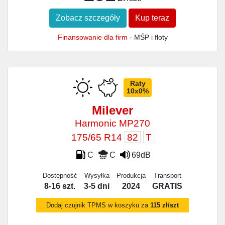
Zobacz szczegóły
Kup teraz
Finansowanie dla firm
- MŚP i floty
Raty
10x0%
Milever
Harmonic MP270
175/65 R14
82
T
C
C
69dB
Dostępność
Wysyłka
Produkcja
Transport
8-16 szt.
3-5 dni
2024
GRATIS
Dodaj czujnik TPMS w koszyku za
115 zł/szt