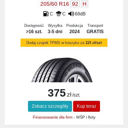
205/60 R16
92
H
C
C
68dB
Dostępność
Wysyłka
Produkcja
Transport
>16 szt.
3-5 dni
2024
GRATIS
Dodaj czujnik TPMS w koszyku za
115 zł/szt
375
zł
/szt.
Zobacz szczegóły
Kup teraz
Finansowanie dla firm
- MŚP i floty