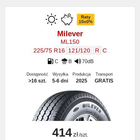
Raty
10x0%
Milever
ML150
225/75 R16
121/120
R
C
C
B
70dB
Dostępność
Wysyłka
Produkcja
Transport
>16 szt.
5-6 dni
2025
GRATIS
414
zł
/szt.