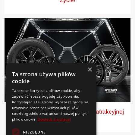
Życie!
×
Ta strona używa plików
cookie
Ta strona korzysta z plików cookie, aby
zapewnić lepszą wygodę użytkowania.
Korzystając z tej strony, wyrażasz zgodę na
używanie przez nas wszystkich plików
Berlin Tires: niemieckie opony w atrakcyjnej
cookie zgodnie z warunkami naszej polityki
cenie
plików cookie.
Dowiedz się więcej
NIEZBĘDNE