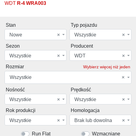
WDT
R-4 WRA003
Stan
Typ pojazdu
Nowe
×
Wszystkie
×
Sezon
Producent
Wszystkie
×
WDT
×
Rozmiar
Wybierz więcej niż jeden
Wszystkie
×
Nośność
Prędkość
Wszystkie
×
Wszystkie
×
Rok produkcji
Homologacja
Wszystkie
×
Brak lub dowolna
×
Run Flat
Wzmacniane