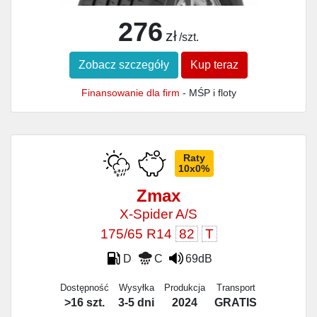
276
zł
/szt.
Zobacz szczegóły
Kup teraz
Finansowanie dla firm
- MŚP i floty
Raty
10x0%
Zmax
X-Spider A/S
175/65 R14
82
T
D
C
69dB
Dostępność
Wysyłka
Produkcja
Transport
>16 szt.
3-5 dni
2024
GRATIS