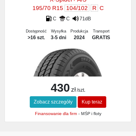
195/70 R15
104/102
R
C
C
C
71dB
Dostępność
Wysyłka
Produkcja
Transport
>16 szt.
3-5 dni
2024
GRATIS
430
zł
/szt.
Zobacz szczegóły
Kup teraz
Finansowanie dla firm
- MŚP i floty