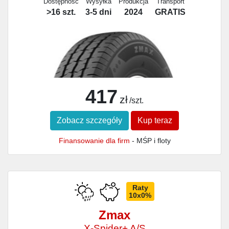
Dostępność
Wysyłka
Produkcja
Transport
>16 szt.
3-5 dni
2024
GRATIS
417
zł
/szt.
Zobacz szczegóły
Kup teraz
Finansowanie dla firm
- MŚP i floty
Raty
10x0%
Zmax
X-Spider+ A/S