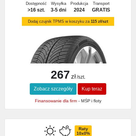
Dostępność
Wysyłka
Produkcja
Transport
>16 szt.
3-5 dni
2024
GRATIS
Dodaj czujnik TPMS w koszyku za
115 zł/szt
267
zł
/szt.
Zobacz szczegóły
Kup teraz
Finansowanie dla firm
- MŚP i floty
Raty
10x0%