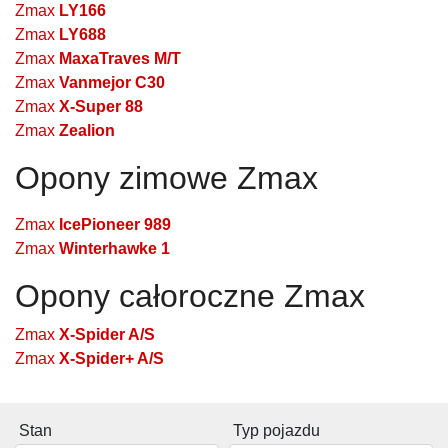
Zmax
LY166
Zmax
LY688
Zmax
MaxaTraves M/T
Zmax
Vanmejor C30
Zmax
X-Super 88
Zmax
Zealion
Opony zimowe Zmax
Zmax
IcePioneer 989
Zmax
Winterhawke 1
Opony całoroczne Zmax
Zmax
X-Spider A/S
Zmax
X-Spider+ A/S
Stan
Typ pojazdu