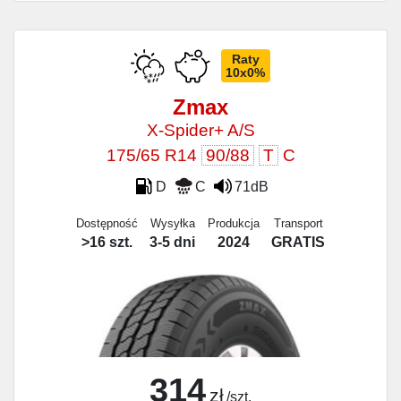
Raty
10x0%
Zmax
X-Spider+ A/S
175/65 R14
90/88
T
C
D
C
71dB
Dostępność
Wysyłka
Produkcja
Transport
>16 szt.
3-5 dni
2024
GRATIS
314
zł
/szt.