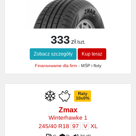
333
zł
/szt.
Zobacz szczegóły
Kup teraz
Finansowanie dla firm
- MŚP i floty
Raty
10x0%
Zmax
Winterhawke 1
245/40 R18
97
V
XL