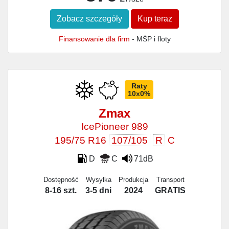
Zobacz szczegóły
Kup teraz
Finansowanie dla firm
- MŚP i floty
Raty
10x0%
Zmax
IcePioneer 989
195/75 R16
107/105
R
C
D
C
71dB
Dostępność
Wysyłka
Produkcja
Transport
8-16 szt.
3-5 dni
2024
GRATIS