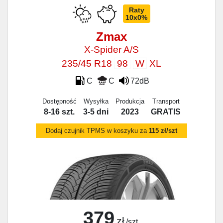
Raty
10x0%
Zmax
X-Spider A/S
235/45 R18
98
W
XL
C
C
72dB
Dostępność
Wysyłka
Produkcja
Transport
8-16 szt.
3-5 dni
2023
GRATIS
Dodaj czujnik TPMS w koszyku za
115 zł/szt
379
zł
/szt.