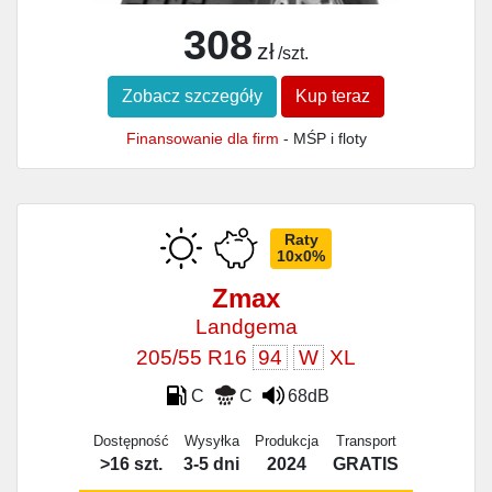
308
zł
/szt.
Zobacz szczegóły
Kup teraz
Finansowanie dla firm
- MŚP i floty
Raty
10x0%
Zmax
Landgema
205/55 R16
94
W
XL
C
C
68dB
Dostępność
Wysyłka
Produkcja
Transport
>16 szt.
3-5 dni
2024
GRATIS