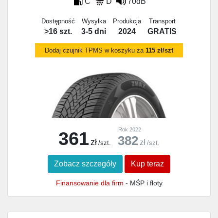
C
D
70dB
Dostępność
Wysyłka
Produkcja
Transport
>16 szt.
3-5 dni
2024
GRATIS
Dodaj czujnik TPMS w koszyku za
115 zł/szt
Rok 2022
361
382
zł
zł
/szt.
/szt.
Zobacz szczegóły
Kup teraz
Finansowanie dla firm
- MŚP i floty