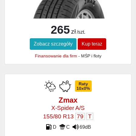
265
zł
/szt.
Zobacz szczegóły
Kup teraz
Finansowanie dla firm
- MŚP i floty
Raty
10x0%
Zmax
X-Spider A/S
155/80 R13
79
T
D
C
69dB