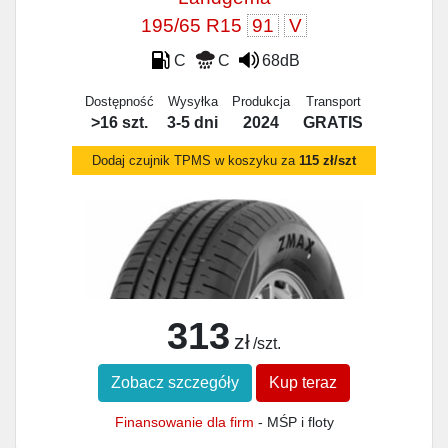
195/65 R15
91
V
C
C
68dB
Dostępność
Wysyłka
Produkcja
Transport
>16 szt.
3-5 dni
2024
GRATIS
Dodaj czujnik TPMS w koszyku za
115 zł/szt
313
zł
/szt.
Zobacz szczegóły
Kup teraz
Finansowanie dla firm
- MŚP i floty