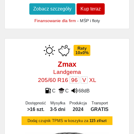
Zobacz szczegóły
Kup teraz
Finansowanie dla firm
- MŚP i floty
Raty
10x0%
Zmax
Landgema
205/60 R16
96
V
XL
C
C
68dB
Dostępność
Wysyłka
Produkcja
Transport
>16 szt.
3-5 dni
2024
GRATIS
Dodaj czujnik TPMS w koszyku za
115 zł/szt