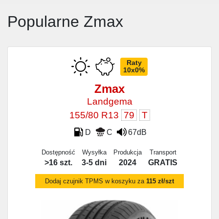
Popularne Zmax
Raty
10x0%
Zmax
Landgema
155/80 R13
79
T
D
C
67dB
Dostępność
Wysyłka
Produkcja
Transport
>16 szt.
3-5 dni
2024
GRATIS
Dodaj czujnik TPMS w koszyku za
115 zł/szt