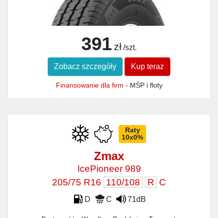
391
zł
/szt.
Zobacz szczegóły
Kup teraz
Finansowanie dla firm
- MŚP i floty
Raty
10x0%
Zmax
IcePioneer 989
205/75 R16
110/108
R
C
D
C
71dB