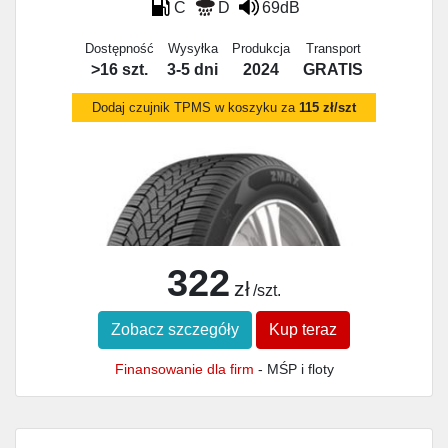
C
D
69dB
Dostępność
Wysyłka
Produkcja
Transport
>16 szt.
3-5 dni
2024
GRATIS
Dodaj czujnik TPMS w koszyku za
115 zł/szt
322
zł
/szt.
Zobacz szczegóły
Kup teraz
Finansowanie dla firm
- MŚP i floty