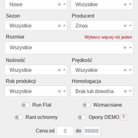
Nowe
×
Wszystkie
×
Sezon
Producent
Wszystkie
×
Zmax
×
Rozmiar
Wybierz więcej niż jeden
Wszystkie
×
Nośność
Prędkość
Wszystkie
×
Wszystkie
×
Rok produkcji
Homologacja
Wszystkie
×
Brak lub dowolna
×
Run Flat
Wzmacniane
Rant ochronny
Opony DEMO
?
Cena od
do