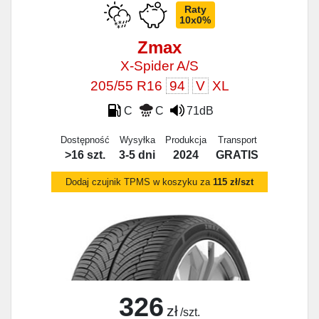
Raty
10x0%
Zmax
X-Spider A/S
205/55 R16
94
V
XL
C
C
71dB
Dostępność
Wysyłka
Produkcja
Transport
>16 szt.
3-5 dni
2024
GRATIS
Dodaj czujnik TPMS w koszyku za
115 zł/szt
326
zł
/szt.