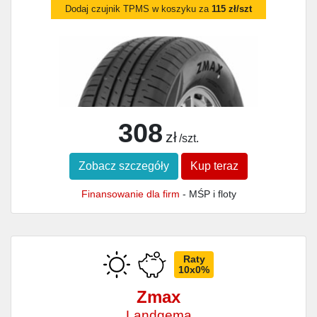
Dodaj czujnik TPMS w koszyku za
115 zł/szt
308
zł
/szt.
Zobacz szczegóły
Kup teraz
Finansowanie dla firm
- MŚP i floty
Raty
10x0%
Zmax
Landgema