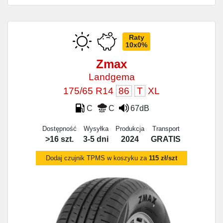
Raty
10x0%
Zmax
Landgema
175/65 R14
86
T
XL
C
C
67dB
Dostępność
Wysyłka
Produkcja
Transport
>16 szt.
3-5 dni
2024
GRATIS
Dodaj czujnik TPMS w koszyku za
115 zł/szt