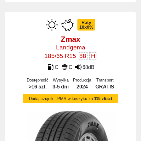
Raty
10x0%
Zmax
Landgema
185/65 R15
88
H
C
C
68dB
Dostępność
Wysyłka
Produkcja
Transport
>16 szt.
3-5 dni
2024
GRATIS
Dodaj czujnik TPMS w koszyku za
115 zł/szt