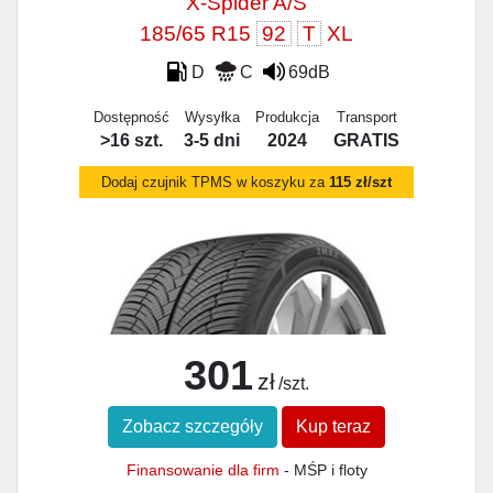
X-Spider A/S
185/65 R15
92
T
XL
D
C
69dB
Dostępność
Wysyłka
Produkcja
Transport
>16 szt.
3-5 dni
2024
GRATIS
Dodaj czujnik TPMS w koszyku za
115 zł/szt
301
zł
/szt.
Zobacz szczegóły
Kup teraz
Finansowanie dla firm
- MŚP i floty