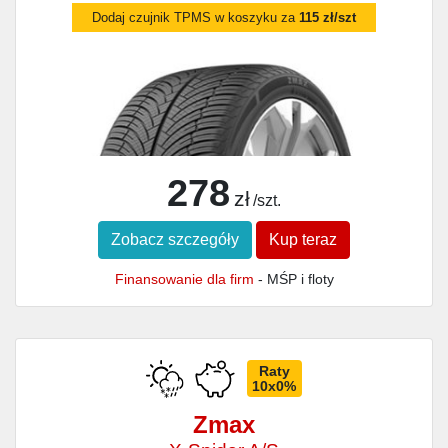
Dodaj czujnik TPMS w koszyku za
115 zł/szt
278
zł
/szt.
Zobacz szczegóły
Kup teraz
Finansowanie dla firm
- MŚP i floty
Raty
10x0%
Zmax