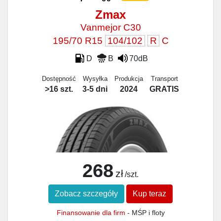
Zmax
Vanmejor C30
195/70 R15
104/102
R
C
D
B
70dB
Dostępność
Wysyłka
Produkcja
Transport
>16 szt.
3-5 dni
2024
GRATIS
268
zł
/szt.
Zobacz szczegóły
Kup teraz
Finansowanie dla firm
- MŚP i floty