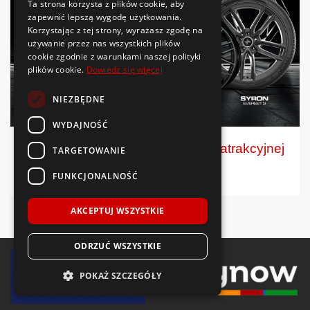
Ta strona korzysta z plików cookie, aby
zapewnić lepszą wygodę użytkowania.
Korzystając z tej strony, wyrażasz zgodę na
używanie przez nas wszystkich plików
cookie zgodnie z warunkami naszej polityki
plików cookie.
Dowiedz się więcej
NIEZBĘDNE
WYDAJNOŚĆ
Berlin Tires: niemieckie opony w atrakcyjnej
TARGETOWANIE
cenie
FUNKCJONALNOŚĆ
AKCEPTUJ WSZYSTKIE
ODRZUĆ WSZYSTKIE
POKAŻ SZCZEGÓŁY