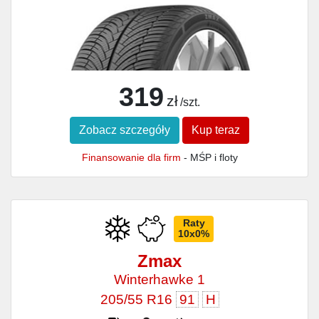
319
zł
/szt.
Zobacz szczegóły
Kup teraz
Finansowanie dla firm
- MŚP i floty
Raty
10x0%
Zmax
Winterhawke 1
205/55 R16
91
H