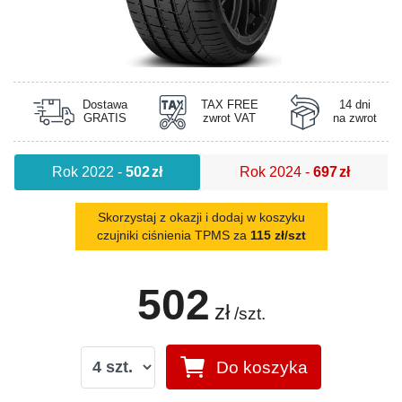
Dostawa
TAX FREE
14 dni
GRATIS
zwrot VAT
na zwrot
Rok 2022
-
502
zł
Rok 2024
-
697
zł
Skorzystaj z okazji i dodaj w koszyku
czujniki ciśnienia TPMS za
115 zł/szt
502
zł
/szt.
Do koszyka