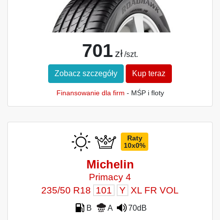
701
zł
/szt.
Zobacz szczegóły
Kup teraz
Finansowanie dla firm
- MŚP i floty
Raty
10x0%
Michelin
Primacy 4
235/50 R18
101
Y
XL FR VOL
B
A
70dB