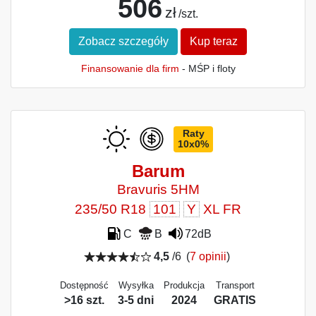
506
zł
/szt.
Zobacz szczegóły
Kup teraz
Finansowanie dla firm
- MŚP i floty
Raty
10x0%
Barum
Bravuris 5HM
235/50 R18
101
Y
XL FR
C
B
72dB
4,5
/6
(
7 opinii
)
Dostępność
Wysyłka
Produkcja
Transport
>16 szt.
3-5 dni
2024
GRATIS