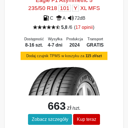
Eagle F1 Asymmetric 5
235/50 R18
101
Y
XL MFS
C
A
72dB
5,8
/6
(
17 opinii
)
Dostępność
Wysyłka
Produkcja
Transport
8-16 szt.
4-7 dni
2024
GRATIS
Dodaj czujnik TPMS w koszyku za
115 zł/szt
663
zł
/szt.
Zobacz szczegóły
Kup teraz