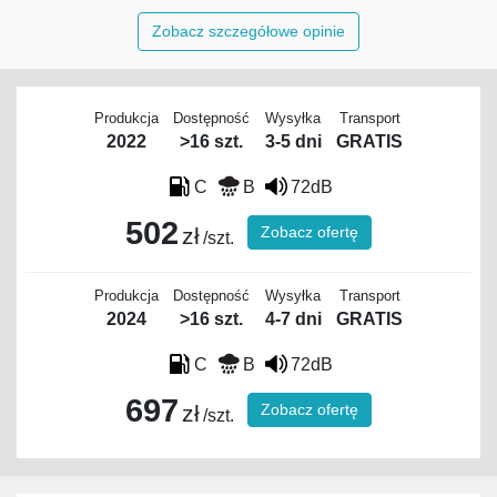
Zobacz szczegółowe opinie
Produkcja
Dostępność
Wysyłka
Transport
2022
>16 szt.
3-5 dni
GRATIS
C
B
72dB
502
Zobacz ofertę
zł
/szt.
Produkcja
Dostępność
Wysyłka
Transport
2024
>16 szt.
4-7 dni
GRATIS
C
B
72dB
697
Zobacz ofertę
zł
/szt.