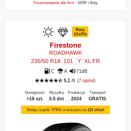
Finansowanie dla firm
- MŚP i floty
Raty
10x0%
Firestone
ROADHAWK
235/50 R18
101
Y
XL FR
C
A
71dB
5,1
/6
(
7 opinii
)
Dostępność
Wysyłka
Produkcja
Transport
>16 szt.
3-5 dni
2024
GRATIS
Dodaj czujnik TPMS w koszyku za
115 zł/szt