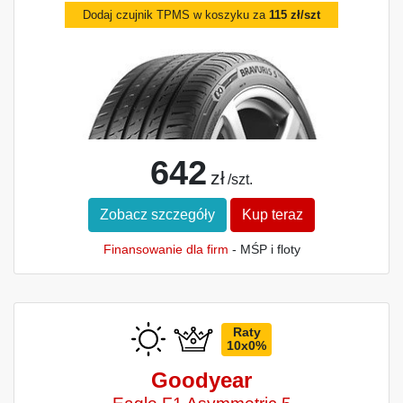
Dodaj czujnik TPMS w koszyku za
115 zł/szt
642
zł
/szt.
Zobacz szczegóły
Kup teraz
Finansowanie dla firm
- MŚP i floty
Raty
10x0%
Goodyear