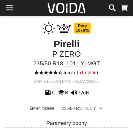
Raty
10x0%
Pirelli
P ZERO
235/50 R18
101
Y
MGT
5,5
/6
(
51 opinii
)
SAP: 2166500 | EAN: 8019227216653
C
B
72dB
Zmień rozmiar
Parametry opony