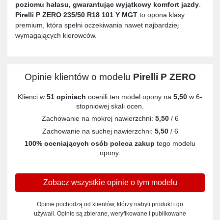
poziomu hałasu, gwarantując wyjątkowy komfort jazdy
.
Pirelli P ZERO 235/50 R18 101 Y MGT
to opona klasy
premium, która spełni oczekiwania nawet najbardziej
wymagających kierowców.
Opinie klientów o modelu
Pirelli P ZERO
Klienci w
51 opiniach
ocenili ten model opony na
5,50
w 6-
stopniowej skali ocen.
Zachowanie na mokrej nawierzchni:
5,50
/ 6
Zachowanie na suchej nawierzchni:
5,50
/ 6
100% oceniających osób poleca zakup
tego modelu
opony.
Zobacz wszystkie opinie o tym modelu
Opinie pochodzą od klientów, którzy nabyli produkt i go
używali. Opinie są zbierane, weryfikowane i publikowane