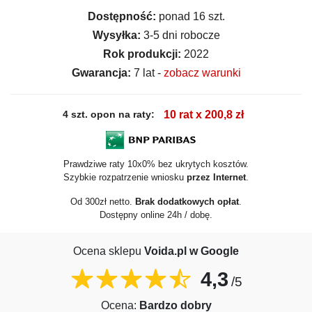
Dostępność:
ponad 16 szt.
Wysyłka:
3-5 dni robocze
Rok produkcji:
2022
Gwarancja:
7 lat -
zobacz warunki
4 szt. opon na raty:
10 rat x 200,8 zł
Prawdziwe raty 10x0% bez ukrytych kosztów.
Szybkie rozpatrzenie wniosku
przez Internet
.
Od 300zł netto.
Brak dodatkowych opłat
.
Dostępny online 24h / dobę.
Ocena sklepu
Voida.pl w Google
4,3
/5
Ocena:
Bardzo dobry