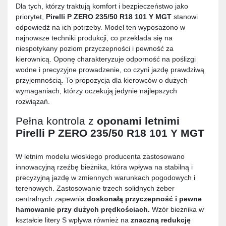
Dla tych, którzy traktują komfort i bezpieczeństwo jako
priorytet,
Pirelli P ZERO 235/50 R18 101 Y MGT
stanowi
odpowiedź na ich potrzeby. Model ten wyposażono w
najnowsze techniki produkcji, co przekłada się na
niespotykany poziom przyczepności i pewność za
kierownicą. Oponę charakteryzuje odporność na poślizgi
wodne i precyzyjne prowadzenie, co czyni jazdę prawdziwą
przyjemnością. To propozycja dla kierowców o dużych
wymaganiach, którzy oczekują jedynie najlepszych
rozwiązań.
Pełna kontrola z
oponami letnimi
Pirelli P ZERO 235/50 R18 101 Y MGT
W letnim modelu włoskiego producenta zastosowano
innowacyjną rzeźbę bieżnika, która wpływa na stabilną i
precyzyjną jazdę w zmiennych warunkach pogodowych i
terenowych. Zastosowanie trzech solidnych żeber
centralnych zapewnia
doskonałą przyczepność i pewne
hamowanie przy dużych prędkościach.
Wzór bieżnika w
kształcie litery S wpływa również na
znaczną redukcję