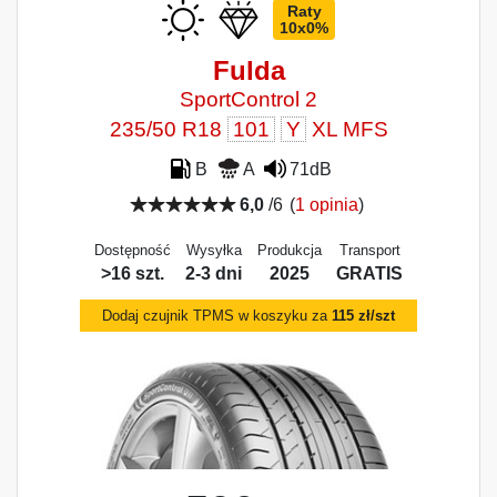
Raty
10x0%
Fulda
SportControl 2
235/50 R18
101
Y
XL MFS
B
A
71dB
6,0
/6
(
1 opinia
)
Dostępność
Wysyłka
Produkcja
Transport
>16 szt.
2-3 dni
2025
GRATIS
Dodaj czujnik TPMS w koszyku za
115 zł/szt