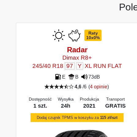
Pol
Raty
10x0%
Radar
Dimax R8+
245/40 R18
97
Y
XL RUN FLAT
E
B
73dB
4,6
/6
(
4 opinie
)
Dostępność
Wysyłka
Produkcja
Transport
1 szt.
24h
2021
GRATIS
Dodaj czujnik TPMS w koszyku za
115 zł/szt