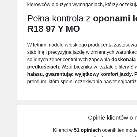
kierowców o dużych wymaganiach, którzy oczekują
Pełna kontrola z
oponami l
R18 97 Y MO
W letnim modelu włoskiego producenta zastosowan
stabilną i precyzyjną jazdę w zmiennych warunka
solidnych żeber centralnych zapewnia
doskonałą
prędkościach.
Wzór bieżnika w kształcie litery 
hałasu, gwarantując wyjątkowy komfort jazdy
.
P
premium, która spełni oczekiwania nawet najbard
Opinie klientów o
Klienci w
51 opiniach
ocenili ten mod