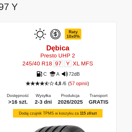
97 Y
Raty
10x0%
Dębica
Presto UHP 2
245/40 R18
97
Y
XL MFS
C
A
72dB
4,8
/6
(
57 opinii
)
Dostępność
Wysyłka
Produkcja
Transport
>16 szt.
2-3 dni
2026/2025
GRATIS
Dodaj czujnik TPMS w koszyku za
115 zł/szt