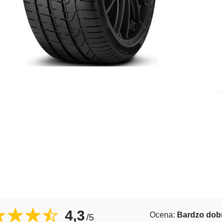
4,3
Ocena:
Bardzo dob
/5