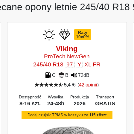
ecane opony letnie 245/40 R18 
Raty
10x0%
Viking
ProTech NewGen
245/40 R18
97
Y
XL FR
C
B
72dB
5,4
/6
(
42 opinii
)
Dostępność
Wysyłka
Produkcja
Transport
8-16 szt.
24-48h
2026
GRATIS
Dodaj czujnik TPMS w koszyku za
115 zł/szt