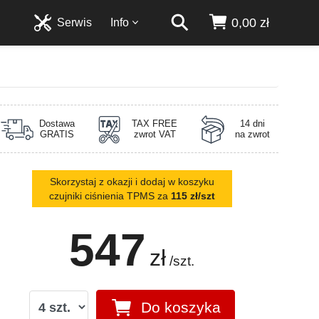
0,00 zł
Serwis
Info
Dostawa
TAX FREE
14 dni
GRATIS
zwrot VAT
na zwrot
Skorzystaj z okazji i dodaj w koszyku
czujniki ciśnienia TPMS za
115 zł/szt
547
zł
/szt.
Do koszyka