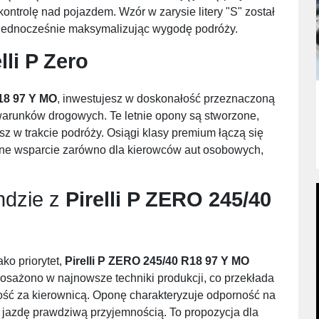
ntrolę nad pojazdem. Wzór w zarysie litery "S" został
, jednocześnie maksymalizując wygodę podróży.
lli P Zero
R18 97 Y MO
, inwestujesz w doskonałość przeznaczoną
warunków drogowych. Te letnie opony są stworzone,
z w trakcie podróży. Osiągi klasy premium łączą się
czne wsparcie zarówno dla kierowców aut osobowych,
ndzie z
Pirelli P ZERO 245/40
ako priorytet,
Pirelli P ZERO 245/40 R18 97 Y MO
osażono w najnowsze techniki produkcji, co przekłada
ość za kierownicą. Oponę charakteryzuje odporność na
i jazdę prawdziwą przyjemnością. To propozycja dla