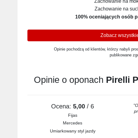
Zachowanie na mokr
Zachowanie na such
100% oceniających osób p
Zobacz wszystkie
Opinie pochodzą od klientów, którzy nabyli prod
publikowane zg
Opinie o oponach
Pirelli
Ocena:
5,00
/ 6
"O
p
Fijas
Mercedes
Umiarkowany styl jazdy