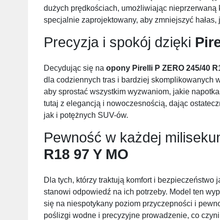
dużych prędkościach, umożliwiając nieprzerwaną ko
specjalnie zaprojektowany, aby zmniejszyć hałas
Precyzja i spokój dzięki
Pire
Decydując się na
opony
Pirelli P ZERO 245/40 
dla codziennych tras i bardziej skomplikowanych 
aby sprostać wszystkim wyzwaniom, jakie napotkas
tutaj z elegancją i nowoczesnością, dając ostate
jak i potężnych SUV-ów.
Pewność w każdej miliseku
R18 97 Y MO
Dla tych, którzy traktują komfort i bezpieczeństwo j
stanowi odpowiedź na ich potrzeby. Model ten wyp
się na niespotykany poziom przyczepności i pewn
poślizgi wodne i precyzyjne prowadzenie, co czyn