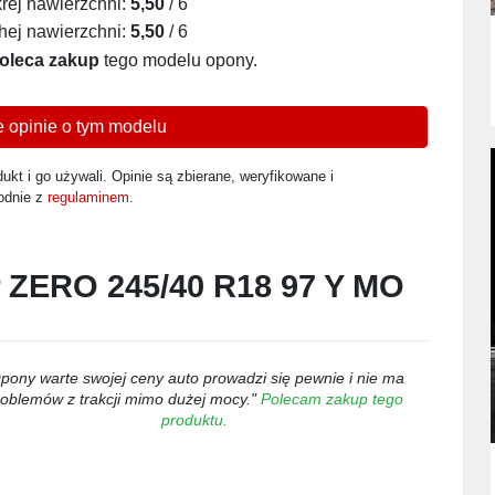
ej nawierzchni:
5,50
/ 6
ej nawierzchni:
5,50
/ 6
oleca zakup
tego modelu opony.
 opinie o tym modelu
ukt i go używali. Opinie są zbierane, weryfikowane i
odnie z
regulaminem
.
 P ZERO 245/40 R18 97 Y MO
pony warte swojej ceny auto prowadzi się pewnie i nie ma
roblemów z trakcji mimo dużej mocy."
Polecam zakup tego
produktu.