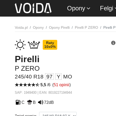
Opony
Felgi
Voida.pl
Opony
Opony Pirelli
Pirelli P ZERO
Pirelli
Raty
10x0%
Pirelli
P ZERO
245/40 R18
97
Y
MO
5,5
/6
(
51 opinii
)
SAP: 1949400 | EAN: 8019227194944
C
B
72dB
Zmień rozmiar