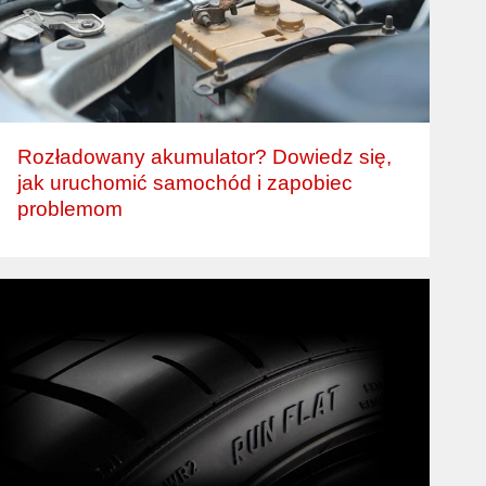
Rozładowany akumulator? Dowiedz się,
jak uruchomić samochód i zapobiec
problemom