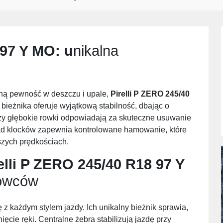
 97 Y MO
: u
nikalna
rną pewność w deszczu i upale,
Pirelli P ZERO 245/40
 bieżnika oferuje wyjątkową stabilność, dbając o
zy głębokie rowki odpowiadają za skuteczne usuwanie
ład klocków zapewnia kontrolowane hamowanie, które
szych prędkościach.
elli P ZERO 245/40 R18 97 Y
rowców
ię z każdym stylem jazdy. Ich unikalny bieżnik sprawia,
cie ręki. Centralne żebra stabilizują jazdę przy