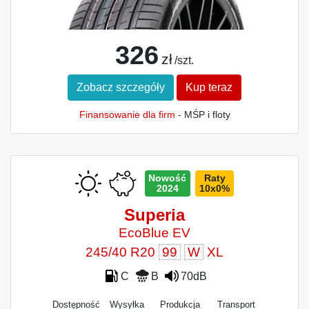
326
zł
/szt.
Zobacz szczegóły
Kup teraz
Finansowanie dla firm
- MŚP i floty
Nowość
Raty
2024
10x0%
Superia
EcoBlue EV
245/40 R20
99
W
XL
C
B
70dB
Dostępność
Wysyłka
Produkcja
Transport