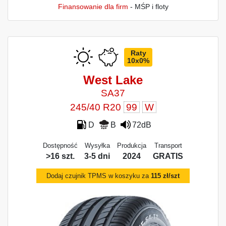
Finansowanie dla firm
- MŚP i floty
Raty
10x0%
West Lake
SA37
245/40 R20
99
W
D
B
72dB
Dostępność
Wysyłka
Produkcja
Transport
>16 szt.
3-5 dni
2024
GRATIS
Dodaj czujnik TPMS w koszyku za
115 zł/szt