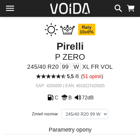
Raty
10x0%
Pirelli
P ZERO
245/40 R20
99
W
XL FR VOL
5,5
/6
(
51 opinii
)
SAP: 4259200 | EAN: 8019227425925
C
B
72dB
Zmień rozmiar
Parametry opony