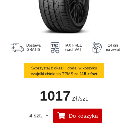
Dostawa
TAX FREE
14 dni
GRATIS
zwrot VAT
na zwrot
Skorzystaj z okazji i dodaj w koszyku
czujniki ciśnienia TPMS za
115 zł/szt
1017
zł
/szt.
Do koszyka