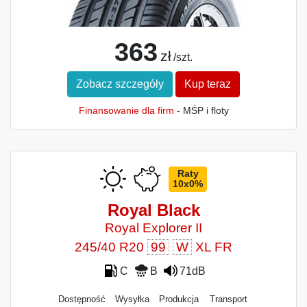
363
zł
/szt.
Zobacz szczegóły
Kup teraz
Finansowanie dla firm
- MŚP i floty
Raty
10x0%
Royal Black
Royal Explorer II
245/40 R20
99
W
XL FR
C
B
71dB
Dostępność
Wysyłka
Produkcja
Transport