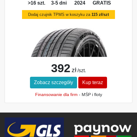
>16 szt.
3-5 dni
2024
GRATIS
Dodaj czujnik TPMS w koszyku za
115 zł/szt
392
zł
/szt.
Zobacz szczegóły
Kup teraz
Finansowanie dla firm
- MŚP i floty