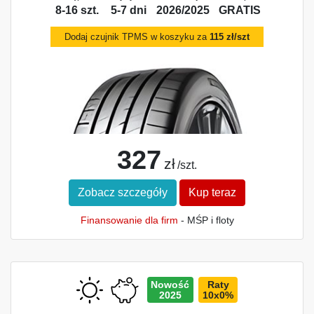
8-16 szt.
5-7 dni
2026/2025
GRATIS
Dodaj czujnik TPMS w koszyku za
115 zł/szt
327
zł
/szt.
Zobacz szczegóły
Kup teraz
Finansowanie dla firm
- MŚP i floty
Nowość
Raty
2025
10x0%