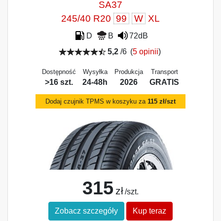
SA37
245/40 R20
99
W
XL
D
B
72dB
5,2
/6
(
5 opinii
)
Dostępność
Wysyłka
Produkcja
Transport
>16 szt.
24-48h
2026
GRATIS
Dodaj czujnik TPMS w koszyku za
115 zł/szt
315
zł
/szt.
Zobacz szczegóły
Kup teraz