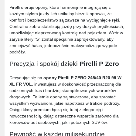
Pirelli oferuje opony, które harmonijnie integrują się z
każdym stylem jazdy. Ich unikalny bieżnik sprawia, że
komfort i bezpieczeństwo są zawsze na wyciągnięcie ręki.
Centralne żebra stabilizują jazdę przy dużych prędkościach,
umożliwiając nieprzerwaną kontrolę nad pojazdem. Wzór w
zarysie litery "S" został specjalnie zaprojektowany, aby
zmniejszyć hałas, jednocześnie maksymalizując wygodę
podróży.
Precyzja i spokój dzięki
Pirelli P Zero
Decydując się na
opony
Pirelli P ZERO 245/40 R20 99 W
XL FR VOL
, inwestujesz w doskonałość przeznaczoną dla
codziennych tras i bardziej skomplikowanych warunków
drogowych. Te letnie opony są stworzone, aby sprostać
wszystkim wyzwaniom, jakie napotkasz w trakcie podróży.
Osiągi klasy premium łączą się tutaj z elegancją i
nowoczesnością, dając ostateczne wsparcie zarówno dla
kierowców aut osobowych, jak i potężnych SUV-ów.
Pewność w każdej milisekundzie