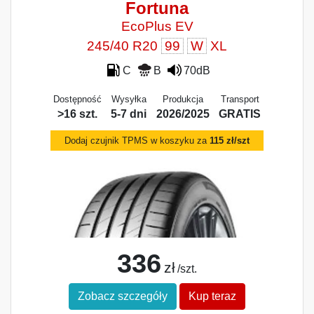
Fortuna
EcoPlus EV
245/40 R20
99
W
XL
C
B
70dB
Dostępność
Wysyłka
Produkcja
Transport
>16 szt.
5-7 dni
2026/2025
GRATIS
Dodaj czujnik TPMS w koszyku za
115 zł/szt
336
zł
/szt.
Zobacz szczegóły
Kup teraz