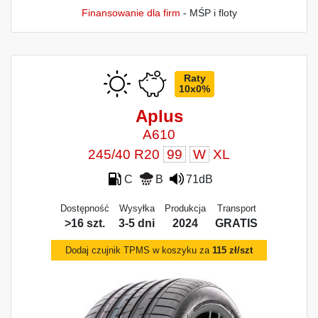
Finansowanie dla firm
- MŚP i floty
Raty
10x0%
Aplus
A610
245/40 R20
99
W
XL
C
B
71dB
Dostępność
Wysyłka
Produkcja
Transport
>16 szt.
3-5 dni
2024
GRATIS
Dodaj czujnik TPMS w koszyku za
115 zł/szt