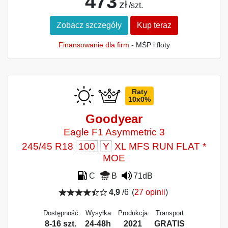
473
zł
/szt.
Zobacz szczegóły
Kup teraz
Finansowanie dla firm
- MŚP i floty
Raty
10x0%
Goodyear
Eagle F1 Asymmetric 3
245/45 R18
100
Y
XL MFS RUN FLAT *
MOE
C
B
71dB
4,9
/6
(
27 opinii
)
Dostępność
Wysyłka
Produkcja
Transport
8-16 szt.
24-48h
2021
GRATIS