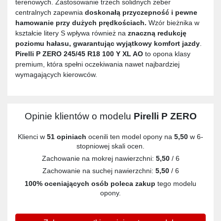
terenowych. Zastosowanie trzech solidnych żeber
centralnych zapewnia
doskonałą przyczepność i pewne
hamowanie przy dużych prędkościach.
Wzór bieżnika w
kształcie litery S wpływa również na
znaczną redukcję
poziomu hałasu, gwarantując wyjątkowy komfort jazdy
.
Pirelli P ZERO 245/45 R18 100 Y XL AO
to opona klasy
premium, która spełni oczekiwania nawet najbardziej
wymagających kierowców.
Opinie klientów o modelu
Pirelli P ZERO
Klienci w
51 opiniach
ocenili ten model opony na
5,50
w 6-
stopniowej skali ocen.
Zachowanie na mokrej nawierzchni:
5,50
/ 6
Zachowanie na suchej nawierzchni:
5,50
/ 6
100% oceniających osób poleca zakup
tego modelu
opony.