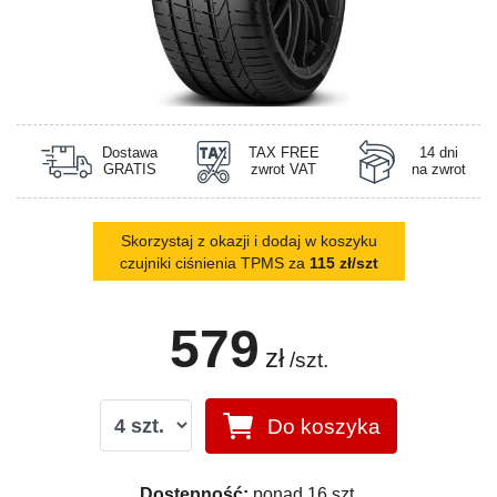
Dostawa
TAX FREE
14 dni
GRATIS
zwrot VAT
na zwrot
Skorzystaj z okazji i dodaj w koszyku
czujniki ciśnienia TPMS za
115 zł/szt
579
zł
/szt.
Do koszyka
Dostępność:
ponad 16 szt.