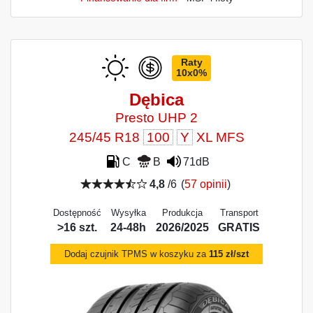
Raty
10x0%
Dębica
Presto UHP 2
245/45 R18
100
Y
XL MFS
C
B
71dB
4,8
/6
(
57 opinii
)
Dostępność
Wysyłka
Produkcja
Transport
>16 szt.
24-48h
2026/2025
GRATIS
Dodaj czujnik TPMS w koszyku za
115 zł/szt