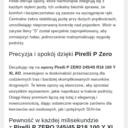
Pirelli oferuje opony, które harmonijnie integrują się z
każdym stylem jazdy. Ich unikalny bieżnik sprawia, że
komfort i bezpieczeństwo są zawsze na wyciągnięcie ręki.
Centralne żebra stabilizują jazdę przy dużych prędkościach,
umożliwiając nieprzerwaną kontrolę nad pojazdem. Wzór w
zarysie litery "S" został specjalnie zaprojektowany, aby
zmniejszyć hałas, jednocześnie maksymalizując wygodę
podróży.
Precyzja i spokój dzięki
Pirelli P Zero
Decydując się na
opony
Pirelli P ZERO 245/45 R18 100 Y
XL AO
, inwestujesz w doskonałość przeznaczoną dla
codziennych tras i bardziej skomplikowanych warunków
drogowych. Te letnie opony są stworzone, aby sprostać
wszystkim wyzwaniom, jakie napotkasz w trakcie podróży.
Osiągi klasy premium łączą się tutaj z elegancją i
nowoczesnością, dając ostateczne wsparcie zarówno dla
kierowców aut osobowych, jak i potężnych SUV-ów.
Pewność w każdej milisekundzie
z
Pirelli P ZERO 245/45 R18 100 Y XL