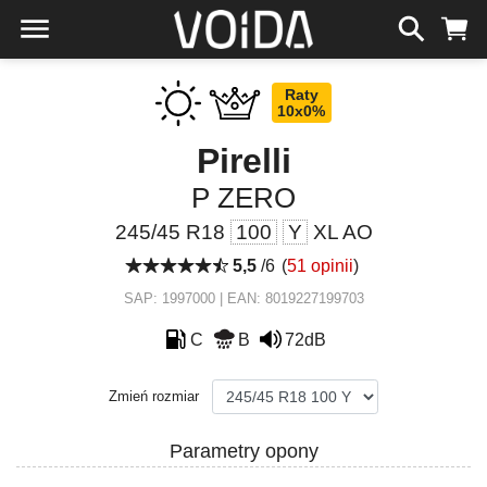
Raty
10x0%
Pirelli
P ZERO
245/45 R18
100
Y
XL AO
5,5
/6
(
51 opinii
)
SAP: 1997000 | EAN: 8019227199703
C
B
72dB
Zmień rozmiar
Parametry opony