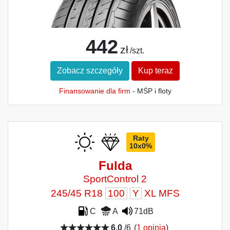
442
zł
/szt.
Zobacz szczegóły
Kup teraz
Finansowanie dla firm
- MŚP i floty
Raty
10x0%
Fulda
SportControl 2
245/45 R18
100
Y
XL MFS
C
A
71dB
6,0
/6
(
1 opinia
)