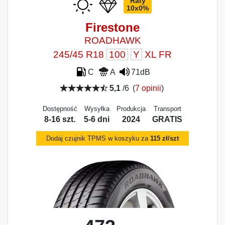
Raty
10x0%
Firestone
ROADHAWK
245/45 R18
100
Y
XL FR
C
A
71dB
5,1
/6
(
7 opinii
)
Dostępność
Wysyłka
Produkcja
Transport
8-16 szt.
5-6 dni
2024
GRATIS
Dodaj czujnik TPMS w koszyku za
115 zł/szt