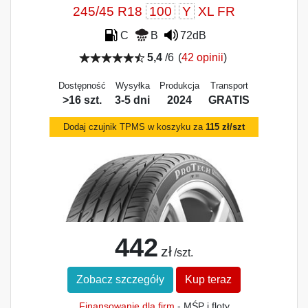
245/45 R18
100
Y
XL FR
C
B
72dB
5,4
/6
(
42 opinii
)
Dostępność
Wysyłka
Produkcja
Transport
>16 szt.
3-5 dni
2024
GRATIS
Dodaj czujnik TPMS w koszyku za
115 zł/szt
442
zł
/szt.
Zobacz szczegóły
Kup teraz
Finansowanie dla firm
- MŚP i floty