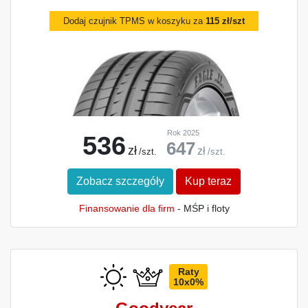
Dodaj czujnik TPMS w koszyku za
115 zł/szt
Rok 2025
536
647
zł
zł
/szt.
/szt.
Zobacz szczegóły
Kup teraz
Finansowanie dla firm
- MŚP i floty
Raty
10x0%