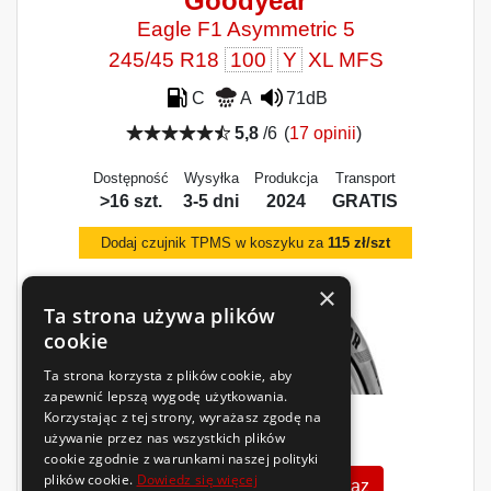
Goodyear
Eagle F1 Asymmetric 5
245/45 R18
100
Y
XL MFS
C
A
71dB
5,8
/6
(
17 opinii
)
Dostępność
Wysyłka
Produkcja
Transport
>16 szt.
3-5 dni
2024
GRATIS
Dodaj czujnik TPMS w koszyku za
115 zł/szt
×
Ta strona używa plików
cookie
Ta strona korzysta z plików cookie, aby
zapewnić lepszą wygodę użytkowania.
Korzystając z tej strony, wyrażasz zgodę na
546
używanie przez nas wszystkich plików
zł
/szt.
cookie zgodnie z warunkami naszej polityki
plików cookie.
Dowiedz się więcej
Zobacz szczegóły
Kup teraz