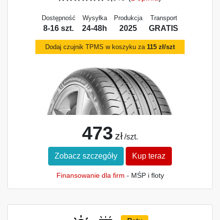
Dostępność
Wysyłka
Produkcja
Transport
8-16 szt.
24-48h
2025
GRATIS
Dodaj czujnik TPMS w koszyku za
115 zł/szt
473
zł
/szt.
Zobacz szczegóły
Kup teraz
Finansowanie dla firm
- MŚP i floty