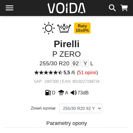
Raty
10x0%
Pirelli
P ZERO
255/30 R20
92
Y
L
5,5
/6
(
51 opinii
)
SAP: 1997300 | EAN: 8019227199734
D
A
73dB
Zmień rozmiar
Parametry opony