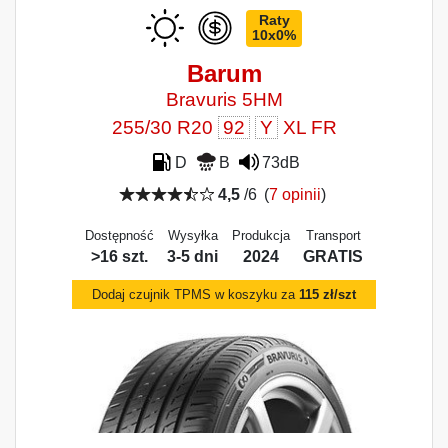
Raty
10x0%
Barum
Bravuris 5HM
255/30 R20
92
Y
XL FR
D
B
73dB
4,5
/6
(
7 opinii
)
Dostępność
Wysyłka
Produkcja
Transport
>16 szt.
3-5 dni
2024
GRATIS
Dodaj czujnik TPMS w koszyku za
115 zł/szt