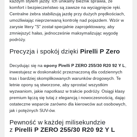
każdym stylem jazdy. Ich unikalny bieżnik sprawia, że
komfort i bezpieczeństwo są zawsze na wyciągnięcie ręki.
Centralne żebra stabilizują jazdę przy dużych prędkościach,
umożliwiając nieprzerwaną kontrolę nad pojazdem. Wzór w
zarysie litery "S" został specjalnie zaprojektowany, aby
zmniejszyć hałas, jednocześnie maksymalizując wygodę
podróży.
Precyzja i spokój dzięki
Pirelli P Zero
Decydując się na
opony
Pirelli P ZERO 255/30 R20 92 Y L
,
inwestujesz w doskonałość przeznaczoną dla codziennych
tras i bardziej skomplikowanych warunków drogowych. Te
letnie opony są stworzone, aby sprostać wszystkim
wyzwaniom, jakie napotkasz w trakcie podróży. Osiągi klasy
premium łączą się tutaj z elegancją i nowoczesnością, dając
ostateczne wsparcie zarówno dla kierowców aut osobowych,
jak i potężnych SUV-ów.
Pewność w każdej milisekundzie
z
Pirelli P ZERO 255/30 R20 92 Y L