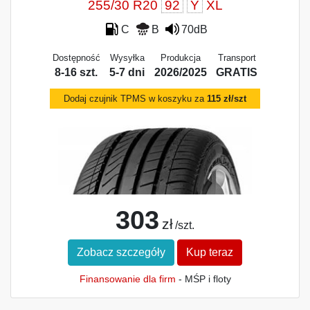
255/30 R20
92
Y
XL
C
B
70dB
Dostępność
Wysyłka
Produkcja
Transport
8-16 szt.
5-7 dni
2026/2025
GRATIS
Dodaj czujnik TPMS w koszyku za
115 zł/szt
303
zł
/szt.
Zobacz szczegóły
Kup teraz
Finansowanie dla firm
- MŚP i floty