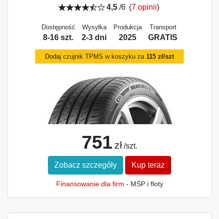
4,5
/6
(
7 opinii
)
Dostępność
Wysyłka
Produkcja
Transport
8-16 szt.
2-3 dni
2025
GRATIS
Dodaj czujnik TPMS w koszyku za
115 zł/szt
751
zł
/szt.
Zobacz szczegóły
Kup teraz
Finansowanie dla firm
- MŚP i floty