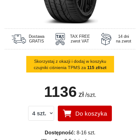
Dostawa
TAX FREE
14 dni
GRATIS
zwrot VAT
na zwrot
Skorzystaj z okazji i dodaj w koszyku
czujniki ciśnienia TPMS za
115 zł/szt
1136
zł
/szt.
Do koszyka
Dostępność:
8-16 szt.