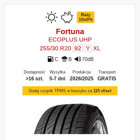
Raty
10x0%
Fortuna
ECOPLUS UHP
255/30 R20
92
Y
XL
C
B
70dB
Dostępność
Wysyłka
Produkcja
Transport
>16 szt.
5-7 dni
2026/2025
GRATIS
Dodaj czujnik TPMS w koszyku za
115 zł/szt