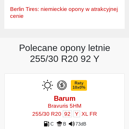
Berlin Tires: niemieckie opony w atrakcyjnej
cenie
Polecane opony letnie
255/30 R20 92 Y
Raty
10x0%
Barum
Bravuris 5HM
255/30 R20
92
Y
XL FR
C
B
73dB