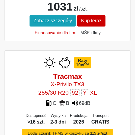
1031
zł
/szt.
Zobacz szczegóły
Kup teraz
Finansowanie dla firm
- MŚP i floty
Raty
10x0%
Tracmax
X-Privilo TX3
255/30 R20
92
Y
XL
C
B
69dB
Dostępność
Wysyłka
Produkcja
Transport
>16 szt.
2-3 dni
2026
GRATIS
Dodaj czujnik TPMS w koszyku za
115 zł/szt