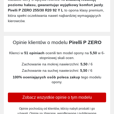
poziomu hałasu, gwarantując wyjątkowy komfort jazdy
.
Pirelli P ZERO 255/30 R20 92 Y L
to opona klasy premium,
która spełni oczekiwania nawet najbardziej wymagających
kierowców.
Opinie klientów o modelu
Pirelli P ZERO
Klienci w
51 opiniach
ocenili ten model opony na
5,50
w 6-
stopniowej skali ocen.
Zachowanie na mokrej nawierzchni:
5,50
/ 6
Zachowanie na suchej nawierzchni:
5,50
/ 6
100% oceniających osób poleca zakup
tego modelu
opony.
Zobacz wszystkie opinie o tym modelu
Opinie pochodzą od klientów, którzy nabyli produkt i go
używali. Opinie są zbierane, weryfikowane i publikowane