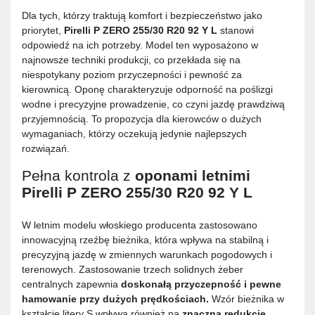
Dla tych, którzy traktują komfort i bezpieczeństwo jako
priorytet,
Pirelli P ZERO 255/30 R20 92 Y L
stanowi
odpowiedź na ich potrzeby. Model ten wyposażono w
najnowsze techniki produkcji, co przekłada się na
niespotykany poziom przyczepności i pewność za
kierownicą. Oponę charakteryzuje odporność na poślizgi
wodne i precyzyjne prowadzenie, co czyni jazdę prawdziwą
przyjemnością. To propozycja dla kierowców o dużych
wymaganiach, którzy oczekują jedynie najlepszych
rozwiązań.
Pełna kontrola z
oponami letnimi
Pirelli P ZERO 255/30 R20 92 Y L
W letnim modelu włoskiego producenta zastosowano
innowacyjną rzeźbę bieżnika, która wpływa na stabilną i
precyzyjną jazdę w zmiennych warunkach pogodowych i
terenowych. Zastosowanie trzech solidnych żeber
centralnych zapewnia
doskonałą przyczepność i pewne
hamowanie przy dużych prędkościach.
Wzór bieżnika w
kształcie litery S wpływa również na
znaczną redukcję