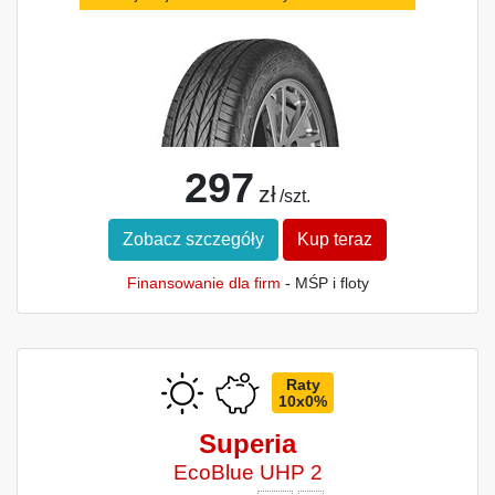
297
zł
/szt.
Zobacz szczegóły
Kup teraz
Finansowanie dla firm
- MŚP i floty
Raty
10x0%
Superia
EcoBlue UHP 2