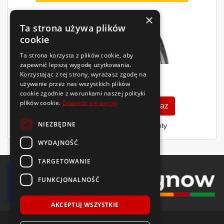
×
Ta strona używa plików
cookie
Ta strona korzysta z plików cookie, aby
zapewnić lepszą wygodę użytkowania.
Korzystając z tej strony, wyrażasz zgodę na
306
używanie przez nas wszystkich plików
zł
/szt.
cookie zgodnie z warunkami naszej polityki
plików cookie.
Dowiedz się więcej
Zobacz szczegóły
Kup teraz
NIEZBĘDNE
Finansowanie dla firm
- MŚP i floty
WYDAJNOŚĆ
TARGETOWANIE
FUNKCJONALNOŚĆ
AKCEPTUJ WSZYSTKIE