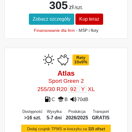
305
zł
/szt.
Zobacz szczegóły
Kup teraz
Finansowanie dla firm
- MŚP i floty
Raty
10x0%
Atlas
Sport Green 2
255/30 R20
92
Y
XL
C
B
70dB
Dostępność
Wysyłka
Produkcja
Transport
>16 szt.
5-7 dni
2026/2025
GRATIS
Dodaj czujnik TPMS w koszyku za
115 zł/szt