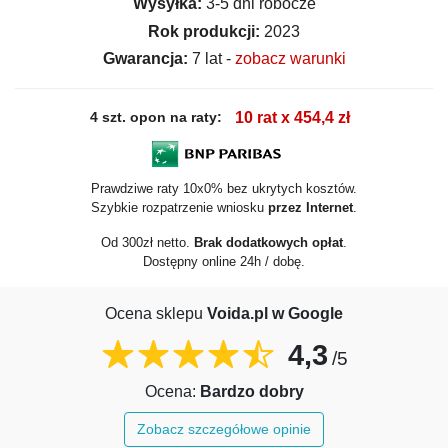
Wysyłka:
3-5 dni robocze
Rok produkcji:
2023
Gwarancja:
7 lat -
zobacz warunki
4 szt. opon na raty:
10 rat x 454,4 zł
Prawdziwe raty 10x0% bez ukrytych kosztów.
Szybkie rozpatrzenie wniosku
przez Internet
.
Od 300zł netto.
Brak dodatkowych opłat
.
Dostępny online 24h / dobę.
Ocena sklepu
Voida.pl w Google
4,3
/5
Ocena:
Bardzo dobry
Zobacz szczegółowe opinie