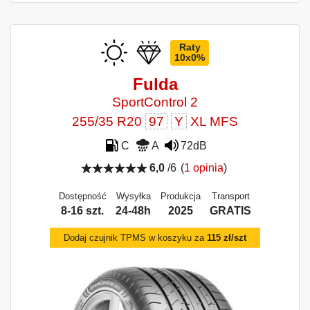
Raty
10x0%
Fulda
SportControl 2
255/35 R20
97
Y
XL MFS
C
A
72dB
6,0
/6
(
1 opinia
)
Dostępność
Wysyłka
Produkcja
Transport
8-16 szt.
24-48h
2025
GRATIS
Dodaj czujnik TPMS w koszyku za
115 zł/szt