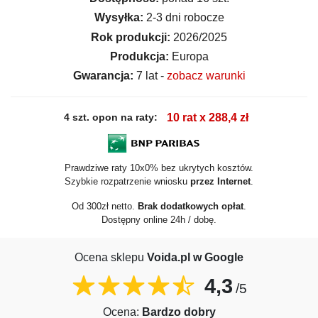
Wysyłka:
2-3 dni robocze
Rok produkcji:
2026/2025
Produkcja:
Europa
Gwarancja:
7 lat -
zobacz warunki
4 szt. opon na raty:
10 rat x 288,4 zł
Prawdziwe raty 10x0% bez ukrytych kosztów.
Szybkie rozpatrzenie wniosku
przez Internet
.
Od 300zł netto.
Brak dodatkowych opłat
.
Dostępny online 24h / dobę.
Ocena sklepu
Voida.pl w Google
4,3
/5
Ocena:
Bardzo dobry