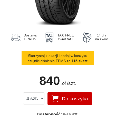
Dostawa
TAX FREE
14 dni
GRATIS
zwrot VAT
na zwrot
Skorzystaj z okazji i dodaj w koszyku
czujniki ciśnienia TPMS za
115 zł/szt
840
zł
/szt.
Do koszyka
Dostępność:
8-16 szt.