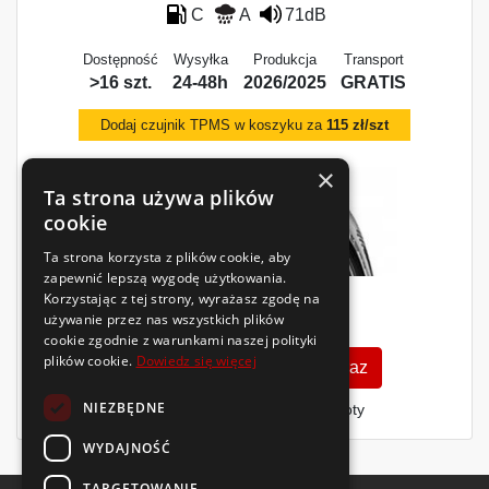
C
A
71dB
Dostępność
Wysyłka
Produkcja
Transport
>16 szt.
24-48h
2026/2025
GRATIS
Dodaj czujnik TPMS w koszyku za
115 zł/szt
×
Ta strona używa plików
cookie
Ta strona korzysta z plików cookie, aby
zapewnić lepszą wygodę użytkowania.
Korzystając z tej strony, wyrażasz zgodę na
318
zł
używanie przez nas wszystkich plików
/szt.
cookie zgodnie z warunkami naszej polityki
plików cookie.
Dowiedz się więcej
Zobacz szczegóły
Kup teraz
NIEZBĘDNE
Finansowanie dla firm
- MŚP i floty
WYDAJNOŚĆ
TARGETOWANIE