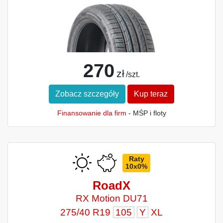
270
zł
/szt.
Zobacz szczegóły
Kup teraz
Finansowanie dla firm
- MŚP i floty
Raty
10x0%
RoadX
RX Motion DU71
275/40 R19
105
Y
XL