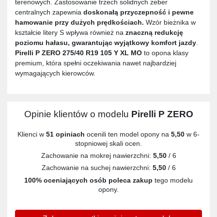
terenowych. Zastosowanie trzech solidnych żeber
centralnych zapewnia
doskonałą przyczepność i pewne
hamowanie przy dużych prędkościach.
Wzór bieżnika w
kształcie litery S wpływa również na
znaczną redukcję
poziomu hałasu, gwarantując wyjątkowy komfort jazdy
.
Pirelli P ZERO 275/40 R19 105 Y XL MO
to opona klasy
premium, która spełni oczekiwania nawet najbardziej
wymagających kierowców.
Opinie klientów o modelu
Pirelli P ZERO
Klienci w
51 opiniach
ocenili ten model opony na
5,50
w 6-
stopniowej skali ocen.
Zachowanie na mokrej nawierzchni:
5,50
/ 6
Zachowanie na suchej nawierzchni:
5,50
/ 6
100% oceniających osób poleca zakup
tego modelu
opony.