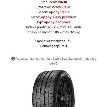
Producent:
Pirelli
Rozmiar:
275/40 R19
Sezon:
opony letnie
Klasa:
opony klasy premium
Typ:
opony osobowe
Indeks prędkości:
Y
= max 300 km/h
Indeks nośności:
105
= max 925 kg
Opona wzmacniana:
XL
Homologacja:
MO
W zależności od rozmiaru i wersji wygląd opony może się
różnić.