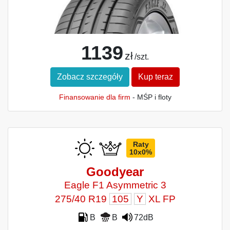
1139
zł
/szt.
Zobacz szczegóły
Kup teraz
Finansowanie dla firm
- MŚP i floty
Raty
10x0%
Goodyear
Eagle F1 Asymmetric 3
275/40 R19
105
Y
XL FP
B
B
72dB