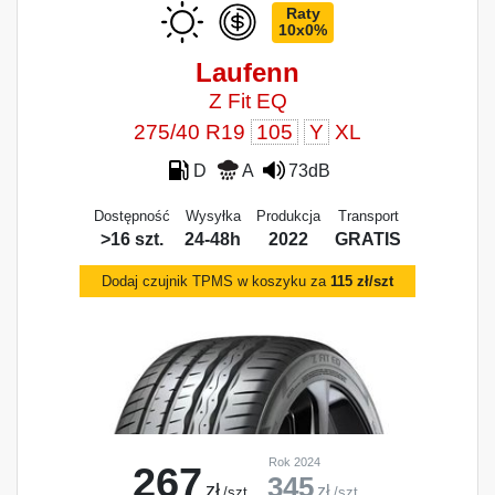
Raty
10x0%
Laufenn
Z Fit EQ
275/40 R19
105
Y
XL
D
A
73dB
Dostępność
Wysyłka
Produkcja
Transport
>16 szt.
24-48h
2022
GRATIS
Dodaj czujnik TPMS w koszyku za
115 zł/szt
Rok 2024
267
345
zł
zł
/szt.
/szt.