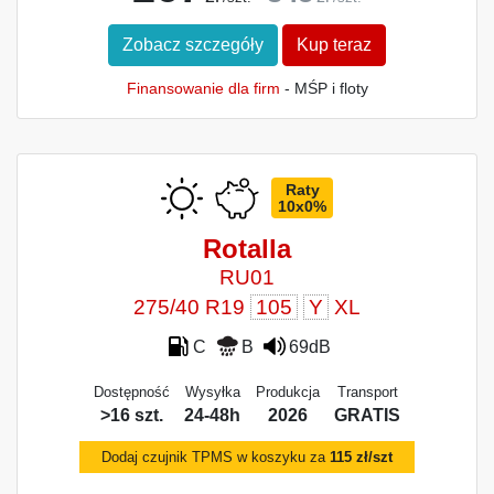
Zobacz szczegóły
Kup teraz
Finansowanie dla firm
- MŚP i floty
Raty
10x0%
Rotalla
RU01
275/40 R19
105
Y
XL
C
B
69dB
Dostępność
Wysyłka
Produkcja
Transport
>16 szt.
24-48h
2026
GRATIS
Dodaj czujnik TPMS w koszyku za
115 zł/szt