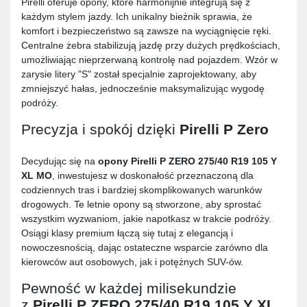
Pirelli oferuje opony, które harmonijnie integrują się z
każdym stylem jazdy. Ich unikalny bieżnik sprawia, że
komfort i bezpieczeństwo są zawsze na wyciągnięcie ręki.
Centralne żebra stabilizują jazdę przy dużych prędkościach,
umożliwiając nieprzerwaną kontrolę nad pojazdem. Wzór w
zarysie litery "S" został specjalnie zaprojektowany, aby
zmniejszyć hałas, jednocześnie maksymalizując wygodę
podróży.
Precyzja i spokój dzięki
Pirelli P Zero
Decydując się na
opony
Pirelli P ZERO 275/40 R19 105 Y
XL MO
, inwestujesz w doskonałość przeznaczoną dla
codziennych tras i bardziej skomplikowanych warunków
drogowych. Te letnie opony są stworzone, aby sprostać
wszystkim wyzwaniom, jakie napotkasz w trakcie podróży.
Osiągi klasy premium łączą się tutaj z elegancją i
nowoczesnością, dając ostateczne wsparcie zarówno dla
kierowców aut osobowych, jak i potężnych SUV-ów.
Pewność w każdej milisekundzie
z
Pirelli P ZERO 275/40 R19 105 Y XL