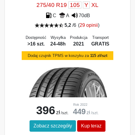
275/40 R19
105
Y
XL
C
A
70dB
5,2
/6
(
29 opinii
)
Dostępność
Wysyłka
Produkcja
Transport
>16 szt.
24-48h
2021
GRATIS
Dodaj czujnik TPMS w koszyku za
115 zł/szt
Rok 2022
396
449
zł
zł
/szt.
/szt.
Zobacz szczegóły
Kup teraz