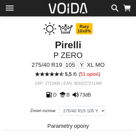
Raty
10x0%
Pirelli
P ZERO
275/40 R19
105
Y
XL MO
5,5
/6
(
51 opinii
)
SAP: 2713400 | EAN: 8019227271348
D
B
73dB
Zmień rozmiar
Parametry opony