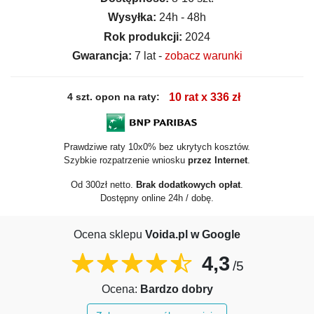
Wysyłka:
24h - 48h
Rok produkcji:
2024
Gwarancja:
7 lat -
zobacz warunki
4 szt. opon na raty:
10 rat x 336 zł
Prawdziwe raty 10x0% bez ukrytych kosztów.
Szybkie rozpatrzenie wniosku
przez Internet
.
Od 300zł netto.
Brak dodatkowych opłat
.
Dostępny online 24h / dobę.
Ocena sklepu
Voida.pl w Google
4,3
/5
Ocena:
Bardzo dobry