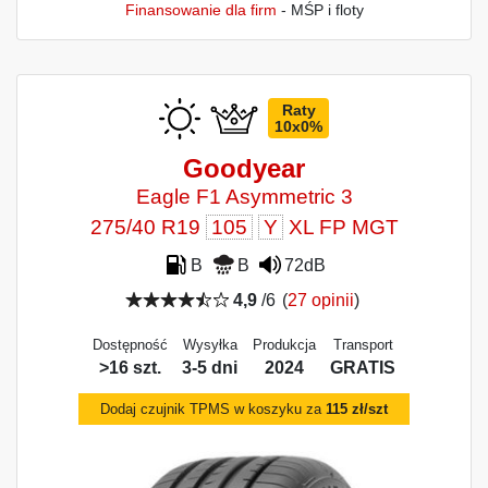
Finansowanie dla firm
- MŚP i floty
Raty
10x0%
Goodyear
Eagle F1 Asymmetric 3
275/40 R19
105
Y
XL FP MGT
B
B
72dB
4,9
/6
(
27 opinii
)
Dostępność
Wysyłka
Produkcja
Transport
>16 szt.
3-5 dni
2024
GRATIS
Dodaj czujnik TPMS w koszyku za
115 zł/szt