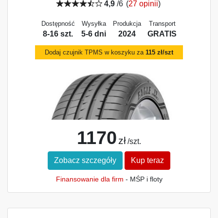
4,9
/6
(
27 opinii
)
Dostępność
Wysyłka
Produkcja
Transport
8-16 szt.
5-6 dni
2024
GRATIS
Dodaj czujnik TPMS w koszyku za
115 zł/szt
1170
zł
/szt.
Zobacz szczegóły
Kup teraz
Finansowanie dla firm
- MŚP i floty