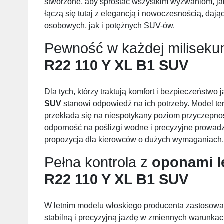
stworzone, aby sprostać wszystkim wyzwaniom, jak
łączą się tutaj z elegancją i nowoczesnością, daj
osobowych, jak i potężnych SUV-ów.
Pewność w każdej miliseku
R22 110 Y XL B1 SUV
Dla tych, którzy traktują komfort i bezpieczeństwo j
SUV
stanowi odpowiedź na ich potrzeby. Model te
przekłada się na niespotykany poziom przyczepno
odporność na poślizgi wodne i precyzyjne prowadz
propozycja dla kierowców o dużych wymaganiach, 
Pełna kontrola z
oponami l
R22 110 Y XL B1 SUV
W letnim modelu włoskiego producenta zastosowan
stabilną i precyzyjną jazdę w zmiennych warunka