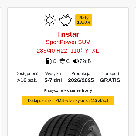
Raty
10x0%
Tristar
SportPower SUV
285/40 R22
110
Y
XL
C
C
72dB
Dostępność
Wysyłka
Produkcja
Transport
>16 szt.
5-7 dni
2026/2025
GRATIS
Klasyczne -
czarne litery
Dodaj czujnik TPMS w koszyku za
115 zł/szt