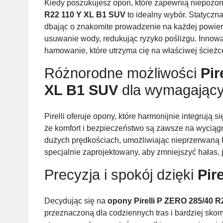
Kiedy poszukujesz opon, które zapewnią niepozo
R22 110 Y XL B1 SUV
to idealny wybór. Statyczna
dbając o znakomite prowadzenie na każdej powier
usuwanie wody, redukując ryzyko poślizgu. Innow
hamowanie, które utrzyma cię na właściwej ścieżc
Różnorodne możliwości
Pir
XL B1 SUV
dla wymagający
Pirelli oferuje opony, które harmonijnie integrują s
że komfort i bezpieczeństwo są zawsze na wyciągnię
dużych prędkościach, umożliwiając nieprzerwaną ko
specjalnie zaprojektowany, aby zmniejszyć hałas
Precyzja i spokój dzięki
Pire
Decydując się na
opony
Pirelli P ZERO 285/40 
przeznaczoną dla codziennych tras i bardziej sk