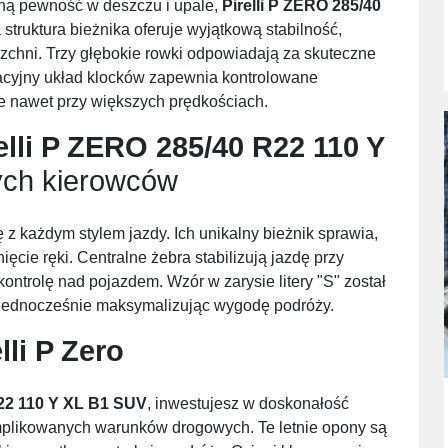
rną pewność w deszczu i upale,
Pirelli P ZERO 285/40
 struktura bieżnika oferuje wyjątkową stabilność,
zchni. Trzy głębokie rowki odpowiadają za skuteczne
acyjny układ klocków zapewnia kontrolowane
e nawet przy większych prędkościach.
elli P ZERO 285/40 R22 110 Y
ch kierowców
ię z każdym stylem jazdy. Ich unikalny bieżnik sprawia,
cie ręki. Centralne żebra stabilizują jazdę przy
ntrolę nad pojazdem. Wzór w zarysie litery "S" został
, jednocześnie maksymalizując wygodę podróży.
lli P Zero
R22 110 Y XL B1 SUV
, inwestujesz w doskonałość
omplikowanych warunków drogowych. Te letnie opony są