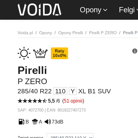
Opony
Felgi
Voida.pl
Opony
Opony Pirelli
Pirelli P ZERO
Pirelli
Raty
10x0%
Pirelli
P ZERO
285/40 R22
110
Y
XL B1 SUV
5,5
/6
(
51 opinii
)
SAP: 4072700 | EAN: 8019227407273
B
A
73dB
Zmień rozmiar