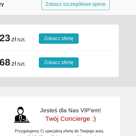
ry
Zobacz szczegółowe opinie
23
zł
Zobacz ofertę
/szt.
68
zł
Zobacz ofertę
/szt.
Jesteś dla Nas VIP’em!
Twój Concierge :)
Przygotujemy Ci specjalną ofertę do Twojego auta,