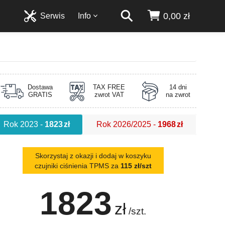
0,00 zł
Serwis
Info
Dostawa
TAX FREE
14 dni
GRATIS
zwrot VAT
na zwrot
Rok 2023
-
1823
zł
Rok 2026/2025
-
1968
zł
Skorzystaj z okazji i dodaj w koszyku
czujniki ciśnienia TPMS za
115 zł/szt
1823
zł
/szt.