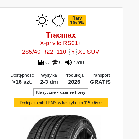
Raty
10x0%
Tracmax
X-privilo RS01+
285/40 R22
110
Y
XL SUV
C
C
72dB
Dostępność
Wysyłka
Produkcja
Transport
>16 szt.
2-3 dni
2026
GRATIS
Klasyczne -
czarne litery
Dodaj czujnik TPMS w koszyku za
115 zł/szt