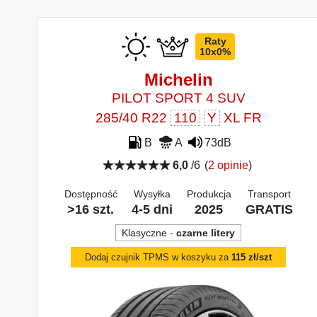
Raty
10x0%
Michelin
PILOT SPORT 4 SUV
285/40 R22
110
Y
XL FR
B
A
73dB
6,0
/6
(
2 opinie
)
Dostępność
Wysyłka
Produkcja
Transport
>16 szt.
4-5 dni
2025
GRATIS
Klasyczne -
czarne litery
Dodaj czujnik TPMS w koszyku za
115 zł/szt