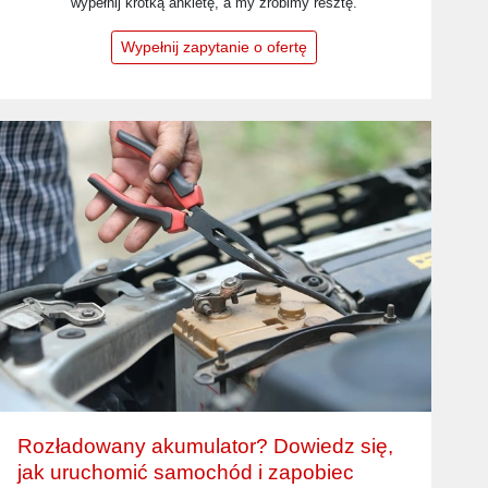
wypełnij krótką ankietę, a my zrobimy resztę.
Wypełnij zapytanie o ofertę
Rozładowany akumulator? Dowiedz się,
jak uruchomić samochód i zapobiec