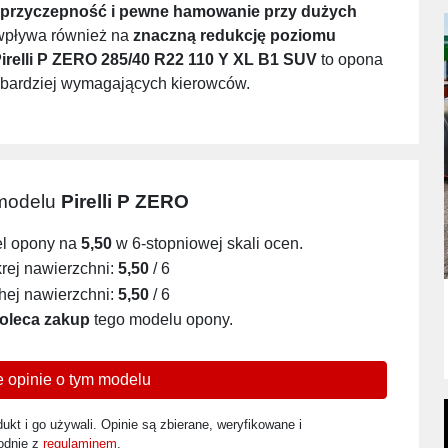
 przyczepność i pewne hamowanie przy dużych
S wpływa również na
znaczną redukcję poziomu
irelli P ZERO 285/40 R22 110 Y XL B1 SUV
to opona
ajbardziej wymagających kierowców.
 modelu
Pirelli P ZERO
el opony na
5,50
w 6-stopniowej skali ocen.
ej nawierzchni:
5,50
/ 6
ej nawierzchni:
5,50
/ 6
oleca zakup
tego modelu opony.
 opinie o tym modelu
ukt i go używali. Opinie są zbierane, weryfikowane i
odnie z
regulaminem
.