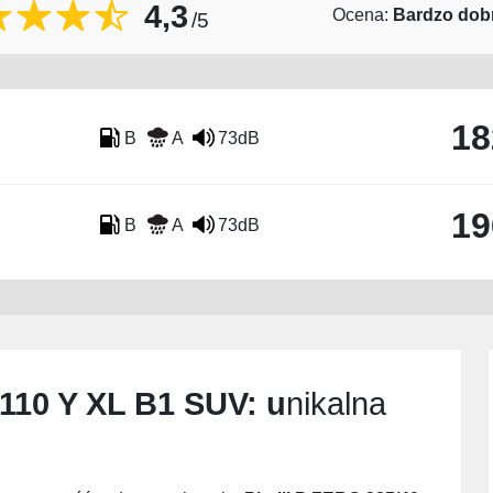
4,3
Ocena:
Bardzo dob
/5
18
B
A
73dB
19
B
A
73dB
 110 Y XL B1 SUV
: u
nikalna