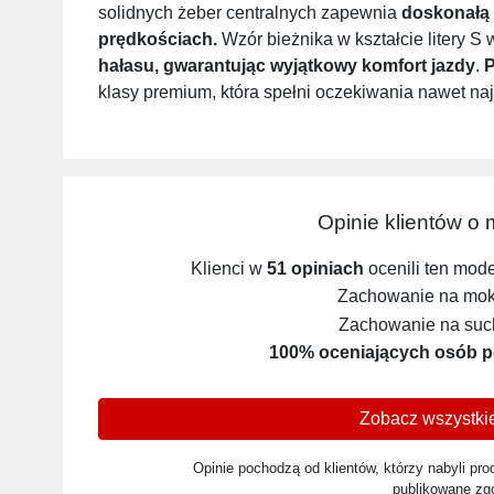
solidnych żeber centralnych zapewnia
doskonałą
prędkościach.
Wzór bieżnika w kształcie litery 
hałasu, gwarantując wyjątkowy komfort jazdy
.
P
klasy premium, która spełni oczekiwania nawet n
Opinie klientów o
Klienci w
51 opiniach
ocenili ten mod
Zachowanie na mokr
Zachowanie na such
100% oceniających osób p
Zobacz wszystkie
Opinie pochodzą od klientów, którzy nabyli prod
publikowane zg