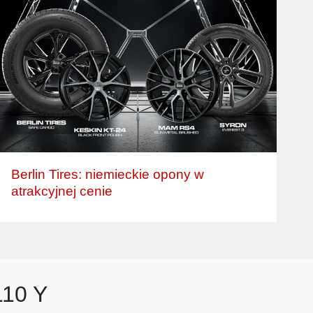
Berlin Tires: niemieckie opony w
atrakcyjnej cenie
110 Y