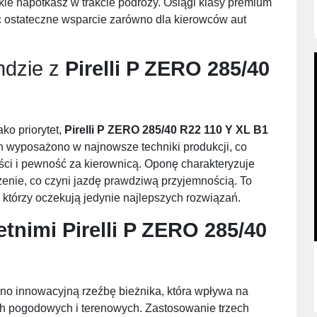
ie napotkasz w trakcie podróży. Osiągi klasy premium
ąc ostateczne wsparcie zarówno dla kierowców aut
ndzie z
Pirelli P ZERO 285/40
ako priorytet,
Pirelli P ZERO 285/40 R22 110 Y XL B1
n wyposażono w najnowsze techniki produkcji, co
ści i pewność za kierownicą. Oponę charakteryzuje
enie, co czyni jazdę prawdziwą przyjemnością. To
którzy oczekują jedynie najlepszych rozwiązań.
etnimi
Pirelli P ZERO 285/40
o innowacyjną rzeźbę bieżnika, która wpływa na
ch pogodowych i terenowych. Zastosowanie trzech