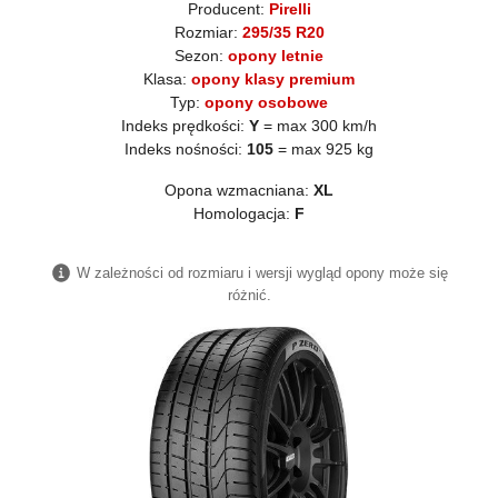
Producent:
Pirelli
Rozmiar:
295/35 R20
Sezon:
opony letnie
Klasa:
opony klasy premium
Typ:
opony osobowe
Indeks prędkości:
Y
= max 300 km/h
Indeks nośności:
105
= max 925 kg
Opona wzmacniana:
XL
Homologacja:
F
W zależności od rozmiaru i wersji wygląd opony może się
różnić.