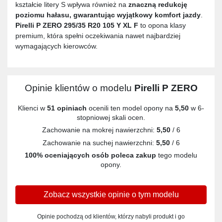
kształcie litery S wpływa również na
znaczną redukcję
poziomu hałasu, gwarantując wyjątkowy komfort jazdy
.
Pirelli P ZERO 295/35 R20 105 Y XL F
to opona klasy
premium, która spełni oczekiwania nawet najbardziej
wymagających kierowców.
Opinie klientów o modelu
Pirelli P ZERO
Klienci w
51 opiniach
ocenili ten model opony na
5,50
w 6-
stopniowej skali ocen.
Zachowanie na mokrej nawierzchni:
5,50
/ 6
Zachowanie na suchej nawierzchni:
5,50
/ 6
100% oceniających osób poleca zakup
tego modelu
opony.
Zobacz wszystkie opinie o tym modelu
Opinie pochodzą od klientów, którzy nabyli produkt i go