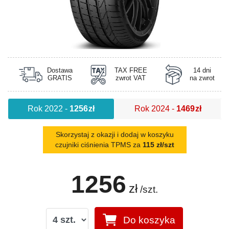
Dostawa
TAX FREE
14 dni
GRATIS
zwrot VAT
na zwrot
Rok 2022
-
1256
zł
Rok 2024
-
1469
zł
Skorzystaj z okazji i dodaj w koszyku
czujniki ciśnienia TPMS za
115 zł/szt
1256
zł
/szt.
Do koszyka