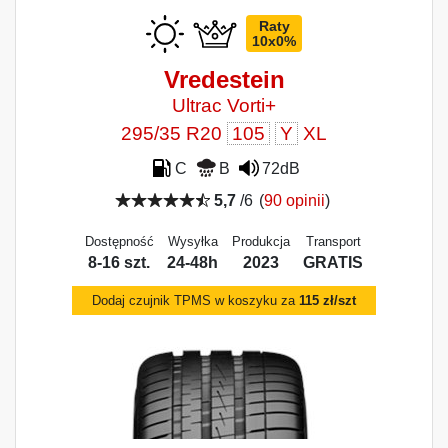
Raty
10x0%
Vredestein
Ultrac Vorti+
295/35 R20
105
Y
XL
C
B
72dB
5,7
/6
(
90 opinii
)
Dostępność
Wysyłka
Produkcja
Transport
8-16 szt.
24-48h
2023
GRATIS
Dodaj czujnik TPMS w koszyku za
115 zł/szt