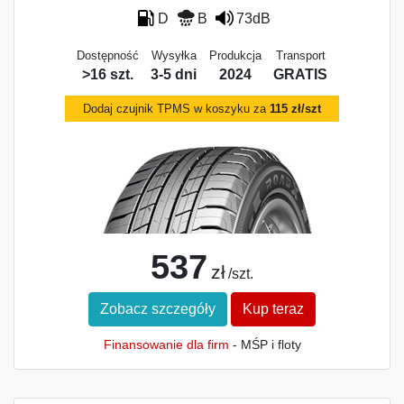
D
B
73dB
Dostępność
Wysyłka
Produkcja
Transport
>16 szt.
3-5 dni
2024
GRATIS
Dodaj czujnik TPMS w koszyku za
115 zł/szt
537
zł
/szt.
Zobacz szczegóły
Kup teraz
Finansowanie dla firm
- MŚP i floty