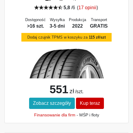
5,8
/6
(
17 opinii
)
Dostępność
Wysyłka
Produkcja
Transport
>16 szt.
3-5 dni
2022
GRATIS
Dodaj czujnik TPMS w koszyku za
115 zł/szt
551
zł
/szt.
Zobacz szczegóły
Kup teraz
Finansowanie dla firm
- MŚP i floty