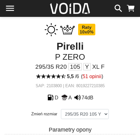
Raty
10x0%
Pirelli
P ZERO
295/35 R20
105
Y
XL F
5,5
/6
(
51 opinii
)
SAP: 2103800 | EAN: 8019227210385
D
A
74dB
Zmień rozmiar
Parametry opony