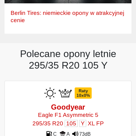
Berlin Tires: niemieckie opony w atrakcyjnej
cenie
Polecane opony letnie
295/35 R20 105 Y
Raty
10x0%
Goodyear
Eagle F1 Asymmetric 5
295/35 R20
105
Y
XL FP
C
A
73dB