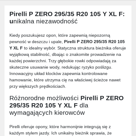
Pirelli P ZERO 295/35 R20 105 Y XL F
:
u
nikalna niezawodność
Kiedy poszukujesz opon, które zapewnią niepozorną
pewność w deszczu i upale,
Pirelli P ZERO 295/35 R20 105
Y XL F
to idealny wybór. Statyczna struktura bieżnika oferuje
wyjątkową stabilność, dbając o znakomite prowadzenie na
każdej powierzchni. Trzy głębokie rowki odpowiadają za
skuteczne usuwanie wody, redukując ryzyko poślizgu.
Innowacyjny układ klocków zapewnia kontrolowane
hamowanie, które utrzyma cię na właściwej ścieżce nawet
przy większych prędkościach.
Różnorodne możliwości
Pirelli P ZERO
295/35 R20 105 Y XL F
dla
wymagających kierowców
Pirelli oferuje opony, które harmonijnie integrują się z
każdym stylem jazdy. Ich unikalny bieżnik sprawia, że