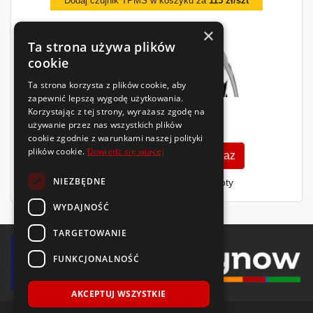
Dodaj czujnik TPMS w koszyku za
115 zł/szt
×
Ta strona używa plików
cookie
Ta strona korzysta z plików cookie, aby
zapewnić lepszą wygodę użytkowania.
Korzystając z tej strony, wyrażasz zgodę na
622
zł
używanie przez nas wszystkich plików
/szt.
cookie zgodnie z warunkami naszej polityki
plików cookie.
Dowiedz się więcej
Zobacz szczegóły
Kup teraz
NIEZBĘDNE
Finansowanie dla firm
- MŚP i floty
WYDAJNOŚĆ
TARGETOWANIE
FUNKCJONALNOŚĆ
AKCEPTUJ WSZYSTKIE