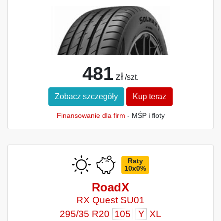
481
zł
/szt.
Zobacz szczegóły
Kup teraz
Finansowanie dla firm
- MŚP i floty
Raty
10x0%
RoadX
RX Quest SU01
295/35 R20
105
Y
XL