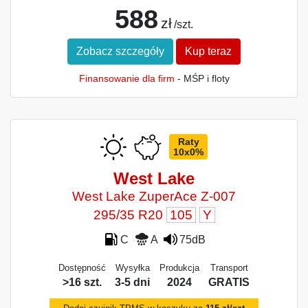
588
zł
/szt.
Zobacz szczegóły
Kup teraz
Finansowanie dla firm
- MŚP i floty
Raty
10x0%
West Lake
West Lake ZuperAce Z-007
295/35 R20
105
Y
C
A
75dB
Dostępność
Wysyłka
Produkcja
Transport
>16 szt.
3-5 dni
2024
GRATIS