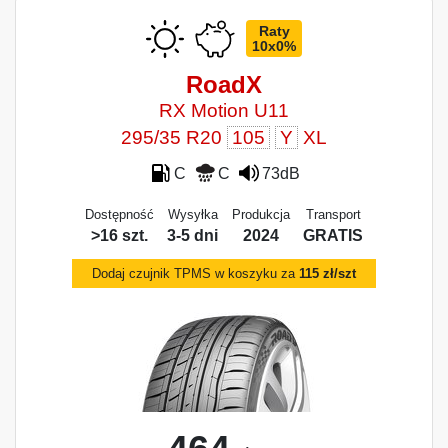
Raty
10x0%
RoadX
RX Motion U11
295/35 R20
105
Y
XL
C
C
73dB
Dostępność
Wysyłka
Produkcja
Transport
>16 szt.
3-5 dni
2024
GRATIS
Dodaj czujnik TPMS w koszyku za
115 zł/szt