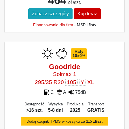
464
zł
/szt.
Zobacz szczegóły
Kup teraz
Finansowanie dla firm
- MŚP i floty
Raty
10x0%
Goodride
Solmax 1
295/35 R20
105
Y
XL
C
A
75dB
Dostępność
Wysyłka
Produkcja
Transport
>16 szt.
5-8 dni
2025
GRATIS
Dodaj czujnik TPMS w koszyku za
115 zł/szt