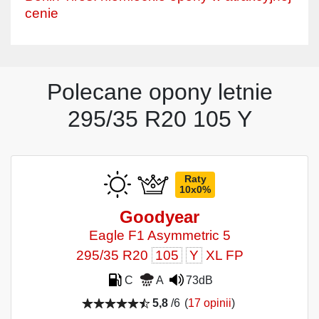
cenie
Polecane opony letnie
295/35 R20 105 Y
Raty
10x0%
Goodyear
Eagle F1 Asymmetric 5
295/35 R20
105
Y
XL FP
C
A
73dB
5,8
/6
(
17 opinii
)