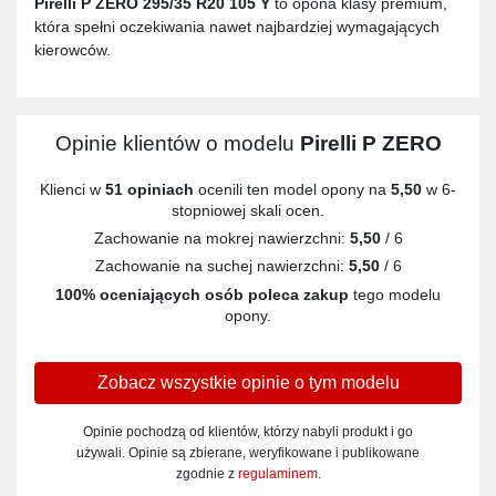
Pirelli P ZERO 295/35 R20 105 Y
to opona klasy premium,
która spełni oczekiwania nawet najbardziej wymagających
kierowców.
Opinie klientów o modelu
Pirelli P ZERO
Klienci w
51 opiniach
ocenili ten model opony na
5,50
w 6-
stopniowej skali ocen.
Zachowanie na mokrej nawierzchni:
5,50
/ 6
Zachowanie na suchej nawierzchni:
5,50
/ 6
100% oceniających osób poleca zakup
tego modelu
opony.
Zobacz wszystkie opinie o tym modelu
Opinie pochodzą od klientów, którzy nabyli produkt i go
używali. Opinie są zbierane, weryfikowane i publikowane
zgodnie z
regulaminem
.