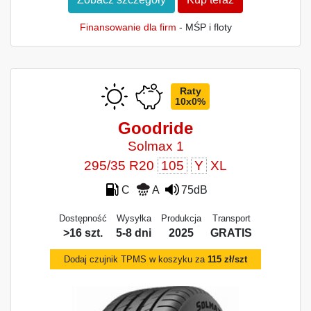
Finansowanie dla firm
- MŚP i floty
Raty
10x0%
Goodride
Solmax 1
295/35 R20
105
Y
XL
C
A
75dB
Dostępność
Wysyłka
Produkcja
Transport
>16 szt.
5-8 dni
2025
GRATIS
Dodaj czujnik TPMS w koszyku za
115 zł/szt