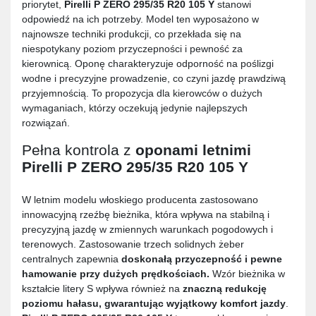
priorytet,
Pirelli P ZERO 295/35 R20 105 Y
stanowi
odpowiedź na ich potrzeby. Model ten wyposażono w
najnowsze techniki produkcji, co przekłada się na
niespotykany poziom przyczepności i pewność za
kierownicą. Oponę charakteryzuje odporność na poślizgi
wodne i precyzyjne prowadzenie, co czyni jazdę prawdziwą
przyjemnością. To propozycja dla kierowców o dużych
wymaganiach, którzy oczekują jedynie najlepszych
rozwiązań.
Pełna kontrola z
oponami letnimi
Pirelli P ZERO 295/35 R20 105 Y
W letnim modelu włoskiego producenta zastosowano
innowacyjną rzeźbę bieżnika, która wpływa na stabilną i
precyzyjną jazdę w zmiennych warunkach pogodowych i
terenowych. Zastosowanie trzech solidnych żeber
centralnych zapewnia
doskonałą przyczepność i pewne
hamowanie przy dużych prędkościach.
Wzór bieżnika w
kształcie litery S wpływa również na
znaczną redukcję
poziomu hałasu, gwarantując wyjątkowy komfort jazdy
.