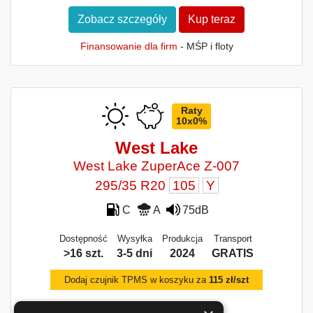
Zobacz szczegóły
Kup teraz
Finansowanie dla firm
- MŚP i floty
Raty
10x0%
West Lake
West Lake ZuperAce Z-007
295/35 R20
105
Y
C
A
75dB
Dostępność
Wysyłka
Produkcja
Transport
>16 szt.
3-5 dni
2024
GRATIS
Dodaj czujnik TPMS w koszyku za
115 zł/szt