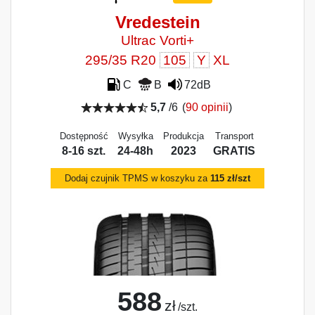
Vredestein
Ultrac Vorti+
295/35 R20
105
Y
XL
C
B
72dB
5,7
/6
(
90 opinii
)
Dostępność
Wysyłka
Produkcja
Transport
8-16 szt.
24-48h
2023
GRATIS
Dodaj czujnik TPMS w koszyku za
115 zł/szt
588
zł
/szt.