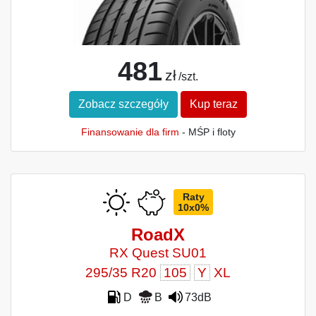
481
zł
/szt.
Zobacz szczegóły
Kup teraz
Finansowanie dla firm
- MŚP i floty
Raty
10x0%
RoadX
RX Quest SU01
295/35 R20
105
Y
XL
D
B
73dB