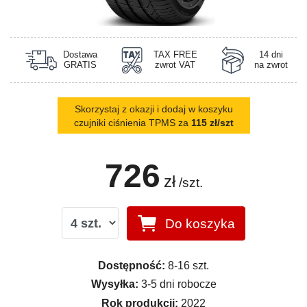
Dostawa
TAX FREE
14 dni
GRATIS
zwrot VAT
na zwrot
Skorzystaj z okazji i dodaj w koszyku
czujniki ciśnienia TPMS za
115 zł/szt
726
zł
/szt.
Do koszyka
Dostępność:
8-16 szt.
Wysyłka:
3-5 dni robocze
Rok produkcji:
2022