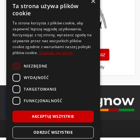
×
Ta strona używa plików
cookie
Ta strona korzysta z plików cookie, aby
zapewnić lepszą wygodę użytkowania.
Korzystając z tej strony, wyrażasz zgodę na
647
używanie przez nas wszystkich plików
zł
/szt.
cookie zgodnie z warunkami naszej polityki
plików cookie.
Dowiedz się więcej
Zobacz szczegóły
Kup teraz
NIEZBĘDNE
Finansowanie dla firm
- MŚP i floty
WYDAJNOŚĆ
TARGETOWANIE
FUNKCJONALNOŚĆ
AKCEPTUJ WSZYSTKIE
ODRZUĆ WSZYSTKIE