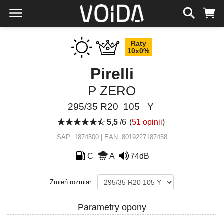
Raty
10x0%
Pirelli
P ZERO
295/35 R20
105
Y
5,5
/6
(
51 opinii
)
SAP: 1874500 | EAN: 8019227187458
C
A
74dB
Zmień rozmiar
Parametry opony