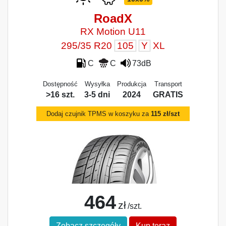
RoadX
RX Motion U11
295/35 R20
105
Y
XL
C
C
73dB
Dostępność
Wysyłka
Produkcja
Transport
>16 szt.
3-5 dni
2024
GRATIS
Dodaj czujnik TPMS w koszyku za
115 zł/szt
464
zł
/szt.
Zobacz szczegóły
Kup teraz