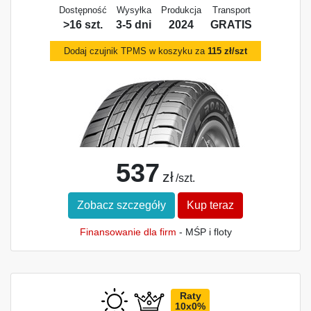
Dostępność
Wysyłka
Produkcja
Transport
>16 szt.
3-5 dni
2024
GRATIS
Dodaj czujnik TPMS w koszyku za
115 zł/szt
537
zł
/szt.
Zobacz szczegóły
Kup teraz
Finansowanie dla firm
- MŚP i floty
Raty
10x0%