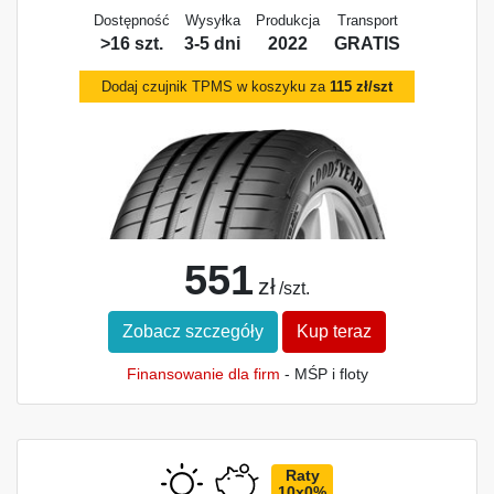
Dostępność
Wysyłka
Produkcja
Transport
>16 szt.
3-5 dni
2022
GRATIS
Dodaj czujnik TPMS w koszyku za
115 zł/szt
551
zł
/szt.
Zobacz szczegóły
Kup teraz
Finansowanie dla firm
- MŚP i floty
Raty
10x0%