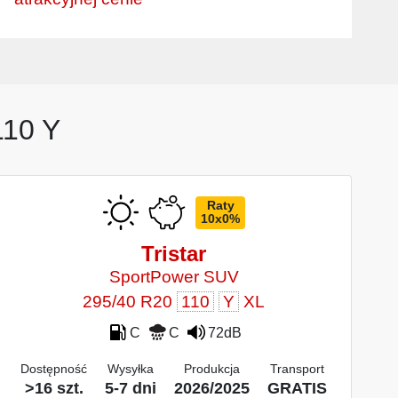
110 Y
Raty
10x0%
Tristar
SportPower SUV
295/40 R20
110
Y
XL
C
C
72dB
Dostępność
Wysyłka
Produkcja
Transport
>16 szt.
5-7 dni
2026/2025
GRATIS