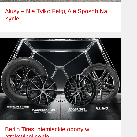
Alusy – Nie Tylko Felgi, Ale Sposób Na
Życie!
Berlin Tires: niemieckie opony w
atrakcyjnej cenie