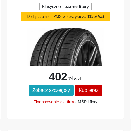
Klasyczne -
czarne litery
Dodaj czujnik TPMS w koszyku za
115 zł/szt
402
zł
/szt.
Zobacz szczegóły
Kup teraz
Finansowanie dla firm
- MŚP i floty