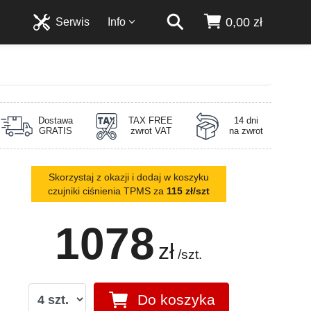
0,00 zł
Serwis
Info
Dostawa
TAX FREE
14 dni
GRATIS
zwrot VAT
na zwrot
Skorzystaj z okazji i dodaj w koszyku
czujniki ciśnienia TPMS za
115 zł/szt
1078
zł
/szt.
Do koszyka