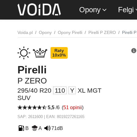
Opony
Felgi
Voida.pl
Opony
Opony Pirelli
Pirelli P ZERO
Pirell
Raty
10x0%
Pirelli
P ZERO
295/40 R20
110
Y
XL MGT
SUV
5,5
/6
(
51 opinii
)
SAP: 2611600 | EAN: 8019227261165
B
A
71dB