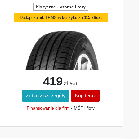
Klasyczne -
czarne litery
Dodaj czujnik TPMS w koszyku za
115 zł/szt
419
zł
/szt.
Zobacz szczegóły
Kup teraz
Finansowanie dla firm
- MŚP i floty