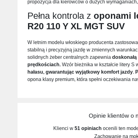
propozycja dla kierowców o dużych wymaganiach, 
Pełna kontrola z
oponami l
R20 110 Y XL MGT SUV
W letnim modelu włoskiego producenta zastosowan
stabilną i precyzyjną jazdę w zmiennych warunka
solidnych żeber centralnych zapewnia
doskonałą
prędkościach.
Wzór bieżnika w kształcie litery 
hałasu, gwarantując wyjątkowy komfort jazdy
.
P
opona klasy premium, która spełni oczekiwania n
Opinie klientów o
Klienci w
51 opiniach
ocenili ten mod
Zachowanie na mokr