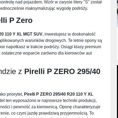
ntrolę nad pojazdem. Wzór w zarysie litery "S" został
, jednocześnie maksymalizując wygodę podróży.
lli P Zero
R20 110 Y XL MGT SUV
, inwestujesz w doskonałość
omplikowanych warunków drogowych. Te letnie opony są
ie napotkasz w trakcie podróży. Osiągi klasy premium
ąc ostateczne wsparcie zarówno dla kierowców aut
ndzie z
Pirelli P ZERO 295/40
ako priorytet,
Pirelli P ZERO 295/40 R20 110 Y XL
el ten wyposażono w najnowsze techniki produkcji,
ności i pewność za kierownicą. Oponę charakteryzuje
enie, co czyni jazdę prawdziwą przyjemnością. To