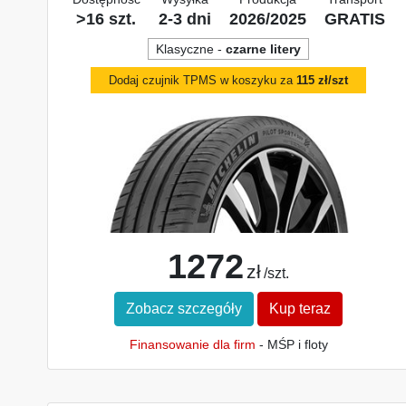
>16 szt.
2-3 dni
2026/2025
GRATIS
Klasyczne -
czarne litery
Dodaj czujnik TPMS w koszyku za
115 zł/szt
1272
zł
/szt.
Zobacz szczegóły
Kup teraz
Finansowanie dla firm
- MŚP i floty