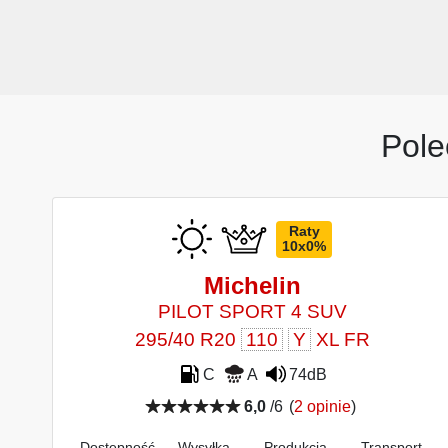
Pole
Raty
10x0%
Michelin
PILOT SPORT 4 SUV
295/40 R20
110
Y
XL FR
C
A
74dB
6,0
/6
(
2 opinie
)
Dostępność
Wysyłka
Produkcja
Transport