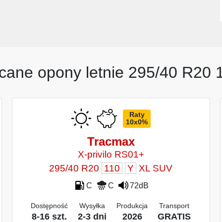
cane opony letnie 295/40 R20 
Raty
10x0%
Tracmax
X-privilo RS01+
295/40 R20
110
Y
XL SUV
C
C
72dB
Dostępność
Wysyłka
Produkcja
Transport
8-16 szt.
2-3 dni
2026
GRATIS