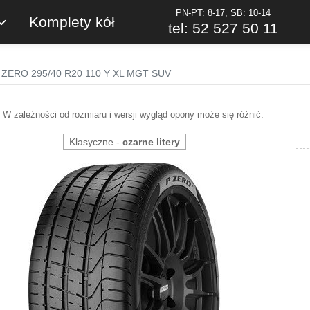
PN-PT: 8-17, SB: 10-14
Komplety kół
tel: 52 527 50 11
i P ZERO 295/40 R20 110 Y XL MGT SUV
W zależności od rozmiaru i wersji wygląd opony może się różnić.
Klasyczne -
czarne litery