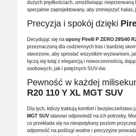
dużych prędkościach, umożliwiając nieprzerwaną ko
specjalnie zaprojektowany, aby zmniejszyć hałas
Precyzja i spokój dzięki
Pire
Decydując się na
opony
Pirelli P ZERO 295/40 
przeznaczoną dla codziennych tras i bardziej sk
stworzone, aby sprostać wszystkim wyzwaniom, jak
łączą się tutaj z elegancją i nowoczesnością, daj
osobowych, jak i potężnych SUV-ów.
Pewność w każdej miliseku
R20 110 Y XL MGT SUV
Dla tych, którzy traktują komfort i bezpieczeństwo j
MGT SUV
stanowi odpowiedź na ich potrzeby. Mod
co przekłada się na niespotykany poziom przyczep
odporność na poślizgi wodne i precyzyjne prowadz