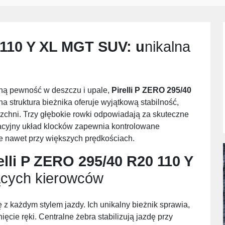
0 110 Y XL MGT SUV
: u
nikalna
rną pewność w deszczu i upale,
Pirelli P ZERO 295/40
na struktura bieżnika oferuje wyjątkową stabilność,
zchni. Trzy głębokie rowki odpowiadają za skuteczne
acyjny układ klocków zapewnia kontrolowane
e nawet przy większych prędkościach.
elli P ZERO 295/40 R20 110 Y
cych kierowców
ię z każdym stylem jazdy. Ich unikalny bieżnik sprawia,
cie ręki. Centralne żebra stabilizują jazdę przy