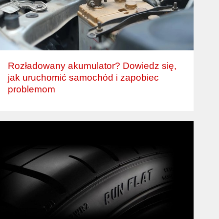
Rozładowany akumulator? Dowiedz się,
jak uruchomić samochód i zapobiec
problemom