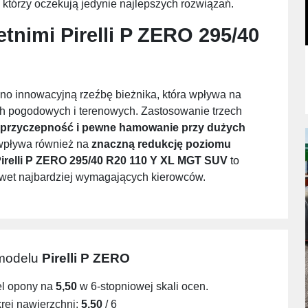
którzy oczekują jedynie najlepszych rozwiązań.
etnimi
Pirelli P ZERO 295/40
o innowacyjną rzeźbę bieżnika, która wpływa na
ch pogodowych i terenowych. Zastosowanie trzech
 przyczepność i pewne hamowanie przy dużych
S wpływa również na
znaczną redukcję poziomu
irelli P ZERO 295/40 R20 110 Y XL MGT SUV
to
awet najbardziej wymagających kierowców.
 modelu
Pirelli P ZERO
el opony na
5,50
w 6-stopniowej skali ocen.
ej nawierzchni:
5,50
/ 6