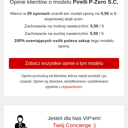
Opinie klientów o modelu
Pirelli P-Zero S.C.
Klienci w
59 opiniach
ocenili ten model opony na
5,50
w 6-
stopniowej skali ocen.
Zachowanie na mokrej nawierzchni:
5,50
/ 6
Zachowanie na suchej nawierzchni:
5,50
/ 6
100% oceniających osób poleca zakup
tego modelu
opony.
Zobacz wszystkie opinie o tym modelu
Opinie pochodzą od klientów, którzy nabyli produkt i go
używali. Opinie są zbierane, weryfikowane i publikowane
zgodnie z
regulaminem
.
Jesteś dla Nas VIP’em!
Twój Concierge :)