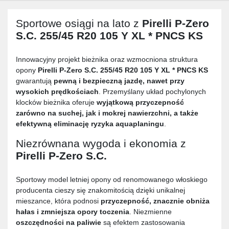
Sportowe osiągi na lato z
Pirelli P-Zero
S.C. 255/45 R20 105 Y XL * PNCS KS
Innowacyjny projekt bieżnika oraz wzmocniona struktura
opony
Pirelli P-Zero S.C. 255/45 R20 105 Y XL * PNCS KS
gwarantują
pewną i bezpieczną jazdę, nawet przy
wysokich prędkościach
. Przemyślany układ pochylonych
klocków bieżnika oferuje
wyjątkową przyczepność
zarówno na suchej, jak i mokrej nawierzchni, a także
efektywną eliminację ryzyka aquaplaningu
.
Niezrównana wygoda i ekonomia z
Pirelli P-Zero S.C.
Sportowy model letniej opony od renomowanego włoskiego
producenta cieszy się znakomitością dzięki unikalnej
mieszance, która podnosi
przyczepność, znacznie obniża
hałas i zmniejsza opory toczenia
. Niezmienne
oszczędności na paliwie
są efektem zastosowania