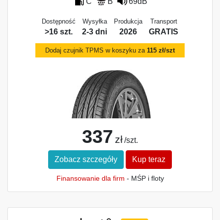
C
B
69dB
Dostępność
Wysyłka
Produkcja
Transport
>16 szt.
2-3 dni
2026
GRATIS
Dodaj czujnik TPMS w koszyku za
115 zł/szt
337
zł
/szt.
Zobacz szczegóły
Kup teraz
Finansowanie dla firm
- MŚP i floty