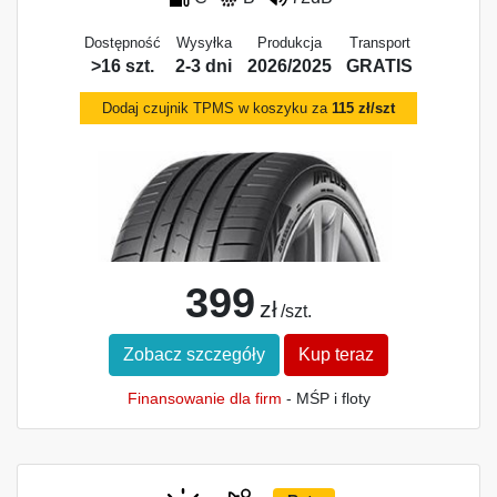
Dostępność
Wysyłka
Produkcja
Transport
>16 szt.
2-3 dni
2026/2025
GRATIS
Dodaj czujnik TPMS w koszyku za
115 zł/szt
399
zł
/szt.
Zobacz szczegóły
Kup teraz
Finansowanie dla firm
- MŚP i floty