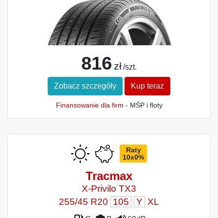
816
zł
/szt.
Zobacz szczegóły
Kup teraz
Finansowanie dla firm
- MŚP i floty
Raty
10x0%
Tracmax
X-Privilo TX3
255/45 R20
105
Y
XL