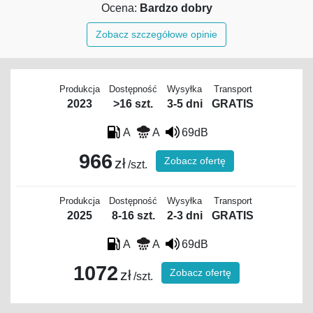
Ocena:
Bardzo dobry
Zobacz szczegółowe opinie
Produkcja
Dostępność
Wysyłka
Transport
2023
>16 szt.
3-5 dni
GRATIS
A
A
69dB
966
Zobacz ofertę
zł
/szt.
Produkcja
Dostępność
Wysyłka
Transport
2025
8-16 szt.
2-3 dni
GRATIS
A
A
69dB
1072
Zobacz ofertę
zł
/szt.