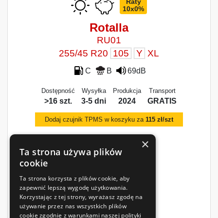
Raty
10x0%
Rotalla
RU01
255/45 R20
105
Y
XL
C
B
69dB
Dostępność
Wysyłka
Produkcja
Transport
>16 szt.
3-5 dni
2024
GRATIS
Dodaj czujnik TPMS w koszyku za
115 zł/szt
×
Ta strona używa plików
cookie
Ta strona korzysta z plików cookie, aby
zapewnić lepszą wygodę użytkowania.
Korzystając z tej strony, wyrażasz zgodę na
402
zł
używanie przez nas wszystkich plików
/szt.
cookie zgodnie z warunkami naszej polityki