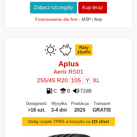
Zobacz szczegóły
Kup teraz
Finansowanie dla firm
- MŚP i floty
Raty
10x0%
Aplus
Aerix RS01
255/45 R20
105
Y
XL
C
B
72dB
Dostępność
Wysyłka
Produkcja
Transport
>16 szt.
3-4 dni
2025
GRATIS
Dodaj czujnik TPMS w koszyku za
115 zł/szt