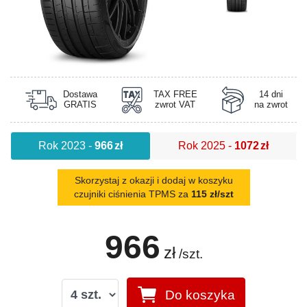
Dostawa
TAX FREE
14 dni
GRATIS
zwrot VAT
na zwrot
Rok 2023
-
966
zł
Rok 2025
-
1072
zł
Skorzystaj z okazji i dodaj w koszyku
czujniki ciśnienia TPMS za
115 zł/szt
966
zł
/szt.
Do koszyka