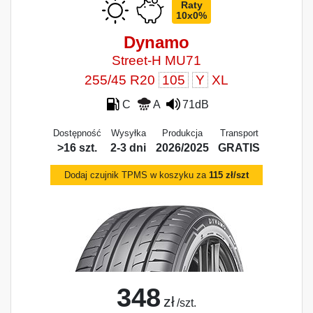
Raty
10x0%
Dynamo
Street‑H MU71
255/45 R20
105
Y
XL
C
A
71dB
Dostępność
Wysyłka
Produkcja
Transport
>16 szt.
2-3 dni
2026/2025
GRATIS
Dodaj czujnik TPMS w koszyku za
115 zł/szt
348
zł
/szt.