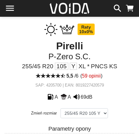
Raty
10x0%
Pirelli
P-Zero S.C.
255/45 R20
105
Y
XL * PNCS KS
5,5
/6
(
59 opinii
)
SAP: 4205700 | EAN: 8019227420579
A
A
69dB
Zmień rozmiar
Parametry opony