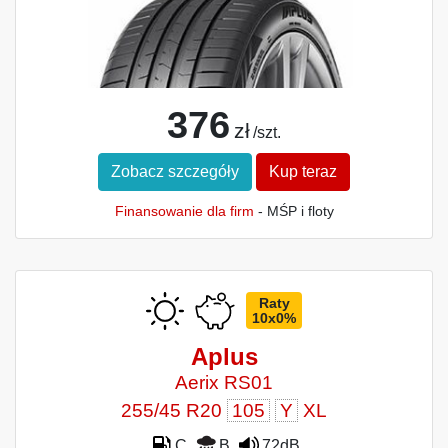
376
zł
/szt.
Zobacz szczegóły
Kup teraz
Finansowanie dla firm
- MŚP i floty
Raty
10x0%
Aplus
Aerix RS01
255/45 R20
105
Y
XL
C
B
72dB