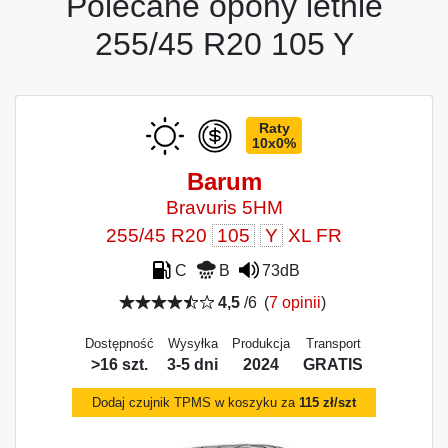
Polecane opony letnie
255/45 R20 105 Y
Raty
10x0%
Barum
Bravuris 5HM
255/45 R20
105
Y
XL FR
C
B
73dB
4,5
/6
(
7 opinii
)
Dostępność
Wysyłka
Produkcja
Transport
>16 szt.
3-5 dni
2024
GRATIS
Dodaj czujnik TPMS w koszyku za
115 zł/szt