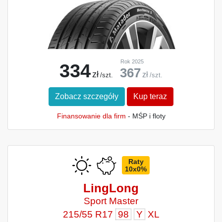
Rok 2025
334
367
zł
zł
/szt.
/szt.
Zobacz szczegóły
Kup teraz
Finansowanie dla firm
- MŚP i floty
Raty
10x0%
LingLong
Sport Master
215/55 R17
98
Y
XL