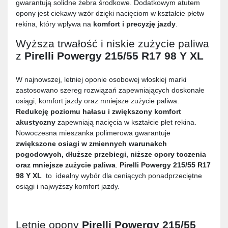
gwarantują solidne żebra środkowe. Dodatkowym atutem
opony jest ciekawy wzór dzięki nacięciom w kształcie płetw
rekina, który wpływa na
komfort i precyzję jazdy
.
Wyższa trwałość i niskie zużycie paliwa
z
Pirelli Powergy 215/55 R17 98 Y XL
W najnowszej, letniej oponie osobowej włoskiej marki
zastosowano szereg rozwiązań zapewniających doskonałe
osiągi, komfort jazdy oraz mniejsze zużycie paliwa.
Redukcję poziomu hałasu i zwiększony komfort
akustyczny
zapewniają nacięcia w kształcie płet rekina.
Nowoczesna mieszanka polimerowa gwarantuje
zwiększone osiagi w zmiennych warunakch
pogodowych, dłuższe przebiegi, niższe opory toczenia
oraz mniejsze zużycie paliwa
.
Pirelli Powergy 215/55 R17
98 Y XL
to idealny wybór dla ceniących ponadprzeciętne
osiągi i najwyższy komfort jazdy.
Letnie opony
Pirelli Powergy 215/55