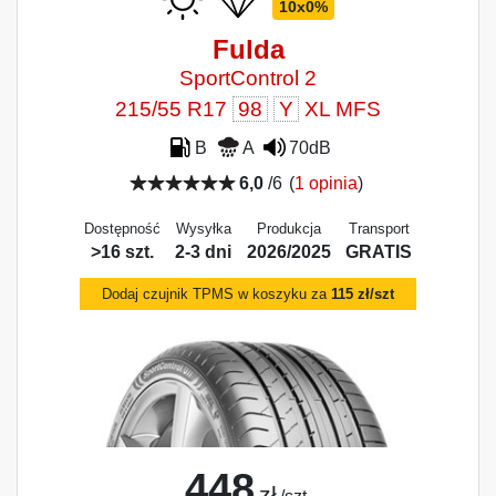
10x0%
Fulda
SportControl 2
215/55 R17
98
Y
XL MFS
B
A
70dB
6,0
/6
(
1 opinia
)
Dostępność
Wysyłka
Produkcja
Transport
>16 szt.
2-3 dni
2026/2025
GRATIS
Dodaj czujnik TPMS w koszyku za
115 zł/szt
448
zł