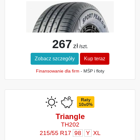
267
zł
/szt.
Zobacz szczegóły
Kup teraz
Finansowanie dla firm
- MŚP i floty
Raty
10x0%
Triangle
TH202
215/55 R17
98
Y
XL