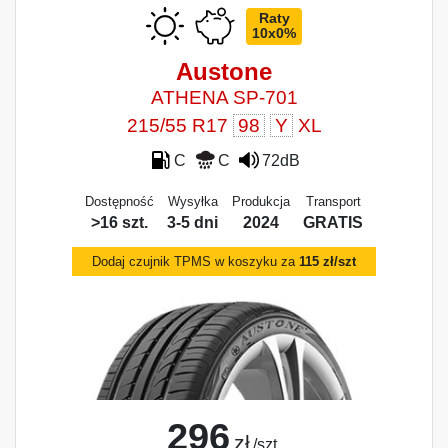
Raty
10x0%
Austone
ATHENA SP-701
215/55 R17
98
Y
XL
C
C
72dB
Dostępność
Wysyłka
Produkcja
Transport
>16 szt.
3-5 dni
2024
GRATIS
Dodaj czujnik TPMS w koszyku za
115 zł/szt
296
zł
/szt.