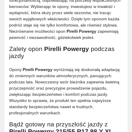
funkcjonalnością, odpowiadając na potrzeby współczesnych
kierowców. Wybierając te opony, inwestujesz w trwałość i
wydajność, która służy przez wiele sezonów, nie tracąc
swoich wyjątkowych właściwości. Dzięki tym oponom każda
podróż staje się nie tylko komfortowa, ale również stylowa.
Niezrównane możliwości opon
Pirelli Powergy
zapewniają
pewność i niezawodność, gdziekolwiek jesteś.
Zalety opon
Pirelli Powergy
podczas
jazdy
Opony
Pirelli Powergy
wyróżniają się doskonałą adaptacją
do zmiennych warunków atmosferycznych, panujących
podczas lata. Nowoczesny wzór bieżnika zapewnia świetną
przyczepność oraz precyzyjne prowadzenie pojazdu,
zwiększając bezpieczeństwo i komfort podczas jazdy.
Wszystko to sprawia, że produkt ten spełnia najwyższe
standardy bezpieczeństwa nawet w trudnych,
profesjonalnych warunkach.
Bądź gotowy na przyszłość jazdy z
Pirelli Powergy 215/55 R17 98 Y XL