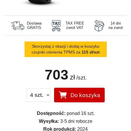
Dostawa
TAX FREE
14 dni
GRATIS
zwrot VAT
na zwrot
Skorzystaj z okazji i dodaj w koszyku
czujniki ciśnienia TPMS za
115 zł/szt
703
zł
/szt.
Do koszyka
Dostępność:
ponad 16 szt.
Wysyłka:
3-5 dni robocze
Rok produkcji:
2024