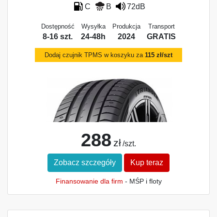
C
B
72dB
Dostępność
Wysyłka
Produkcja
Transport
8-16 szt.
24-48h
2024
GRATIS
Dodaj czujnik TPMS w koszyku za
115 zł/szt
288
zł
/szt.
Zobacz szczegóły
Kup teraz
Finansowanie dla firm
- MŚP i floty