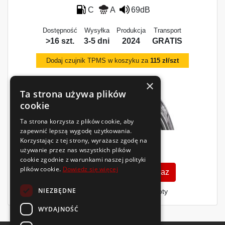
C
A
69dB
Dostępność
Wysyłka
Produkcja
Transport
>16 szt.
3-5 dni
2024
GRATIS
Dodaj czujnik TPMS w koszyku za
115 zł/szt
×
Ta strona używa plików
cookie
Ta strona korzysta z plików cookie, aby
zapewnić lepszą wygodę użytkowania.
Korzystając z tej strony, wyrażasz zgodę na
357
zł
używanie przez nas wszystkich plików
/szt.
cookie zgodnie z warunkami naszej polityki
plików cookie.
Dowiedz się więcej
Zobacz szczegóły
Kup teraz
NIEZBĘDNE
Finansowanie dla firm
- MŚP i floty
WYDAJNOŚĆ