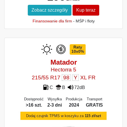
Zobacz szczegóły
Kup teraz
Finansowanie dla firm
- MŚP i floty
Raty
10x0%
Matador
Hectorra 5
215/55 R17
98
Y
XL FR
C
B
72dB
Dostępność
Wysyłka
Produkcja
Transport
>16 szt.
2-3 dni
2024
GRATIS
Dodaj czujnik TPMS w koszyku za
115 zł/szt