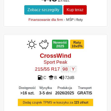
/szt.
Zobacz szczegóły
Kup teraz
Finansowanie dla firm
- MŚP i floty
Nowość
Raty
2025
10x0%
CrossWind
Sport Peak
215/55 R17
98
Y
C
B
72dB
Dostępność
Wysyłka
Produkcja
Transport
>16 szt.
3-5 dni
2026/2025
GRATIS
Dodaj czujnik TPMS w koszyku za
115 zł/szt