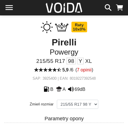
Raty
10x0%
Pirelli
Powergy
215/55 R17
98
Y
XL
5,9
/6
(
7 opinii
)
SAP: 3925400 | EAN: 8019227392548
B
A
69dB
Zmień rozmiar
Parametry opony