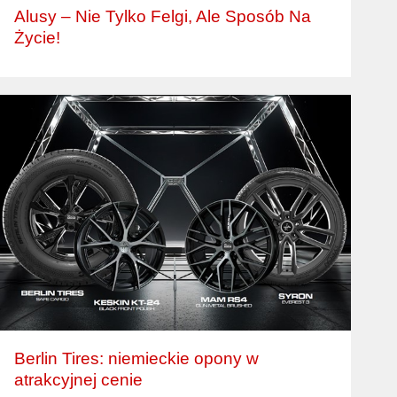
Alusy – Nie Tylko Felgi, Ale Sposób Na
Życie!
Berlin Tires: niemieckie opony w
atrakcyjnej cenie