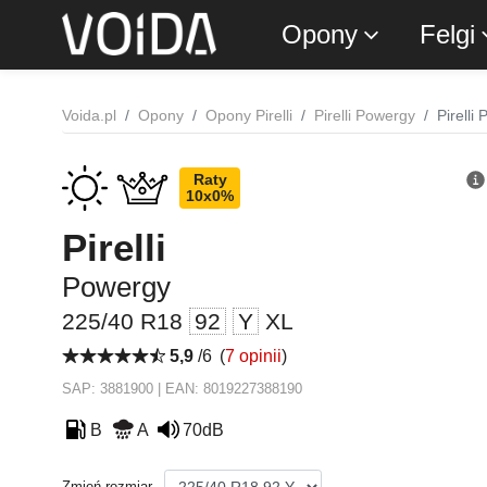
Opony
Felgi
Voida.pl
Opony
Opony Pirelli
Pirelli Powergy
Pirell
Raty
10x0%
Pirelli
Powergy
225/40 R18
92
Y
XL
5,9
/6
(
7 opinii
)
SAP: 3881900 | EAN: 8019227388190
B
A
70dB
Zmień rozmiar