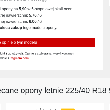
l opony na
5,90
w 6-stopniowej skali ocen.
ej nawierzchni:
5,70
/ 6
ej nawierzchni:
6,00
/ 6
oleca zakup
tego modelu opony.
 opinie o tym modelu
ukt i go używali. Opinie są zbierane, weryfikowane i
odnie z
regulaminem
.
ecane opony letnie 225/40 R18 