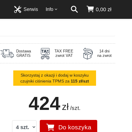
0,00 zł
Serwis
Info
Dostawa
TAX FREE
14 dni
GRATIS
zwrot VAT
na zwrot
Skorzystaj z okazji i dodaj w koszyku
czujniki ciśnienia TPMS za
115 zł/szt
424
zł
/szt.
Do koszyka