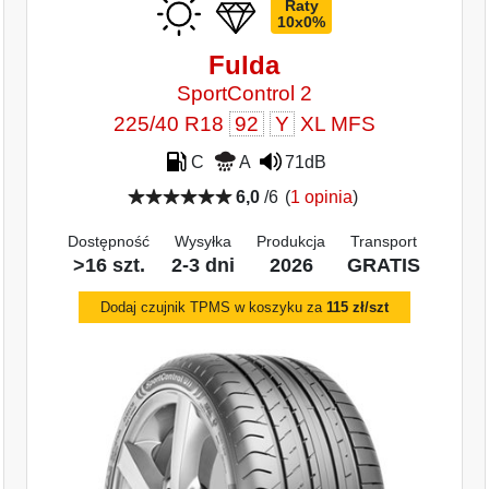
Raty
10x0%
Fulda
SportControl 2
225/40 R18
92
Y
XL MFS
C
A
71dB
6,0
/6
(
1 opinia
)
Dostępność
Wysyłka
Produkcja
Transport
>16 szt.
2-3 dni
2026
GRATIS
Dodaj czujnik TPMS w koszyku za
115 zł/szt