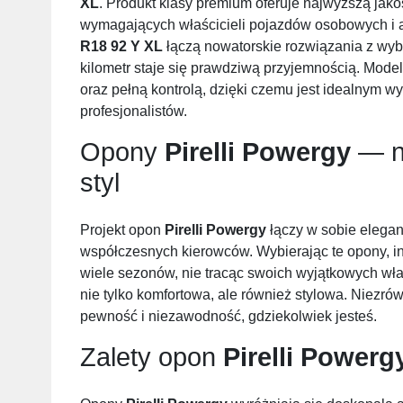
XL
. Produkt klasy premium oferuje najwyższą jako
wymagających właścicieli pojazdów osobowych i
R18 92 Y XL
łączą nowatorskie rozwiązania z wyb
kilometr staje się prawdziwą przyjemnością. Model
oraz pełną kontrolą, dzięki czemu jest idealnym w
profesjonalistów.
Opony
Pirelli Powergy
— ni
styl
Projekt opon
Pirelli Powergy
łączy w sobie elegan
współczesnych kierowców. Wybierając te opony, in
wiele sezonów, nie tracąc swoich wyjątkowych wła
nie tylko komfortowa, ale również stylowa. Niezr
pewność i niezawodność, gdziekolwiek jesteś.
Zalety opon
Pirelli Powerg