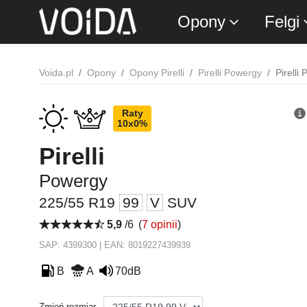
Opony
Felgi
Voida.pl
Opony
Opony Pirelli
Pirelli Powergy
Pirell
Raty
10x0%
Pirelli
Powergy
225/55 R19
99
V
SUV
5,9
/6
(
7 opinii
)
SAP: 4399300 | EAN: 8019227439939
B
A
70dB
Zmień rozmiar