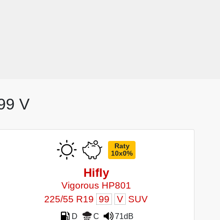
99 V
Raty
10x0%
Hifly
Vigorous HP801
225/55 R19
99
V
SUV
D
C
71dB