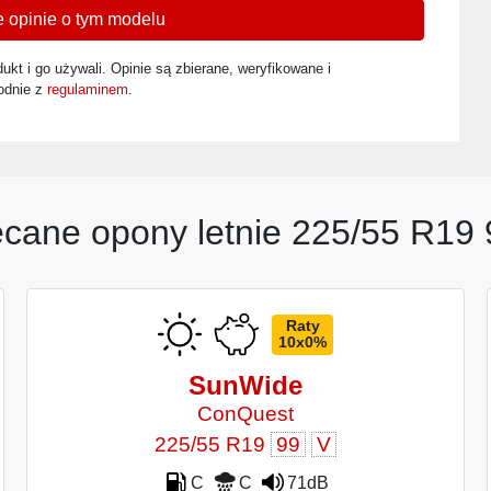
 opinie o tym modelu
ukt i go używali. Opinie są zbierane, weryfikowane i
odnie z
regulaminem
.
ecane opony letnie 225/55 R19 
Raty
10x0%
SunWide
ConQuest
225/55 R19
99
V
C
C
71dB