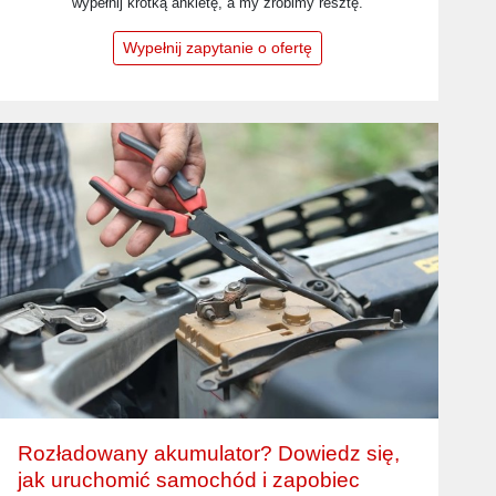
wypełnij krótką ankietę, a my zrobimy resztę.
Wypełnij zapytanie o ofertę
Rozładowany akumulator? Dowiedz się,
jak uruchomić samochód i zapobiec