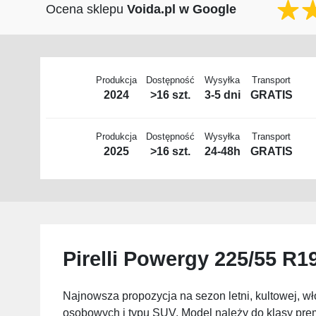
Ocena sklepu
Voida.pl w Google
Produkcja
Dostępność
Wysyłka
Transport
2024
>16 szt.
3-5 dni
GRATIS
Produkcja
Dostępność
Wysyłka
Transport
2025
>16 szt.
24-48h
GRATIS
Pirelli Powergy 225/55 R1
Najnowsza propozycja na sezon letni, kultowej, 
osobowych i typu SUV. Model należy do klasy prem