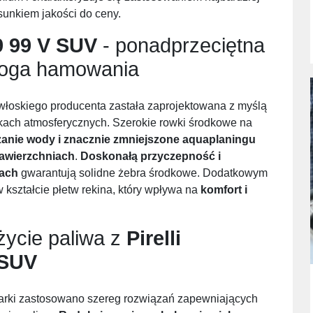
unkiem jakości do ceny.
9 99 V SUV
- ponadprzeciętna
roga hamowania
łoskiego producenta zastała zaprojektowana z myślą
ach atmosferycznych. Szerokie rowki środkowe na
nie wody i znacznie zmniejszone aquaplaningu
awierzchniach
.
Doskonałą przyczepność i
iach
gwarantują solidne żebra środkowe. Dodatkowym
 kształcie płetw rekina, który wpływa na
komfort i
życie paliwa z
Pirelli
 SUV
marki zastosowano szereg rozwiązań zapewniających