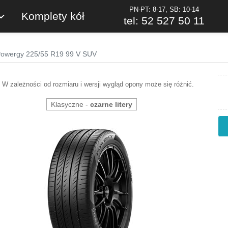
PN-PT: 8-17, SB: 10-14
Komplety kół
tel: 52 527 50 11
i Powergy 225/55 R19 99 V SUV
W zależności od rozmiaru i wersji wygląd opony może się różnić.
Klasyczne -
czarne litery