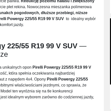
ycie paliwa.
Redukcję poziomu hałasu i zwiększony
łcie płet rekina. Nowoczesna mieszanka polimerowa
nakch pogodowych, dłuższe przebiegi, niższe
relli Powergy 225/55 R19 99 V SUV
to idealny wybór
komfort jazdy.
gy 225/55 R19 99 V SUV
—
dze
a unikalnych opon
Pirelli Powergy 225/55 R19 99 V
ość, która spełnia oczekiwania najbardziej
 aut z napędem 4x4. Opony
Pirelli Powergy 225/55
bitnymi właściwościami jezdnymi, co sprawia, że
Model ten wyróżnia się na tle konkurencji
 jest idealnym wyborem zarówno do codziennej jazdy,