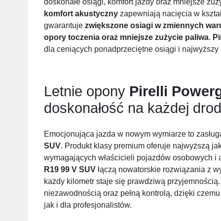
doskonałe osiągi, komfort jazdy oraz mniejsze zuż
komfort akustyczny
zapewniają nacięcia w kszta
gwarantuje
zwiększone osiagi w zmiennych waru
opory toczenia oraz mniejsze zużycie paliwa
.
Pi
dla ceniących ponadprzeciętne osiągi i najwyższy 
Letnie opony
Pirelli Power
doskonałość na każdej dro
Emocjonująca jazda w nowym wymiarze to zasług
SUV
. Produkt klasy premium oferuje najwyższą jak
wymagających właścicieli pojazdów osobowych i
R19 99 V SUV
łączą nowatorskie rozwiązania z wy
każdy kilometr staje się prawdziwą przyjemnością. 
niezawodnością oraz pełną kontrolą, dzięki czemu
jak i dla profesjonalistów.