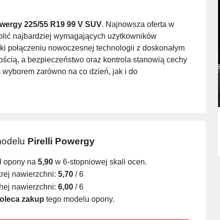
Powergy 225/55 R19 99 V SUV
. Najnowsza oferta w
olić najbardziej wymagających użytkowników
i połączeniu nowoczesnej technologii z doskonałym
ością, a bezpieczeństwo oraz kontrola stanowią cechy
m wyborem zarówno na co dzień, jak i do
 modelu
Pirelli Powergy
l opony na
5,90
w 6-stopniowej skali ocen.
ej nawierzchni:
5,70
/ 6
ej nawierzchni:
6,00
/ 6
oleca zakup
tego modelu opony.