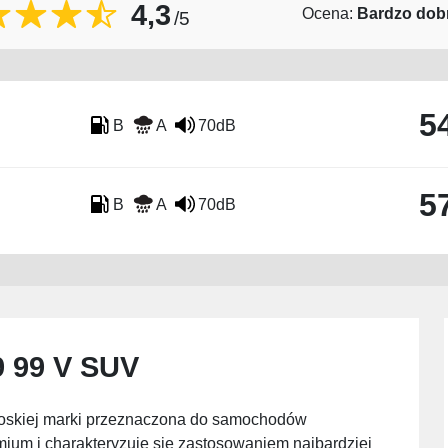
4,3
Ocena:
Bardzo dob
/5
5
B
A
70dB
5
B
A
70dB
9 99 V SUV
włoskiej marki przeznaczona do samochodów
ium i charakteryzuje się zastosowaniem najbardziej