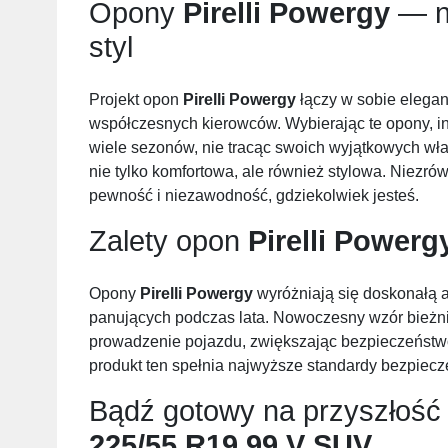
Opony
Pirelli Powergy
— ni
styl
Projekt opon
Pirelli Powergy
łączy w sobie elegan
współczesnych kierowców. Wybierając te opony, in
wiele sezonów, nie tracąc swoich wyjątkowych wła
nie tylko komfortowa, ale również stylowa. Niezr
pewność i niezawodność, gdziekolwiek jesteś.
Zalety opon
Pirelli Powerg
Opony
Pirelli Powergy
wyróżniają się doskonałą 
panujących podczas lata. Nowoczesny wzór bieżn
prowadzenie pojazdu, zwiększając bezpieczeństwo 
produkt ten spełnia najwyższe standardy bezpiec
Bądź gotowy na przyszłość
225/55 R19 99 V SUV