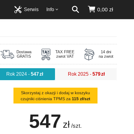
0,00 zł
Serwis
Info
Dostawa
TAX FREE
14 dni
GRATIS
zwrot VAT
na zwrot
Rok 2024
-
547
zł
Rok 2025
-
579
zł
Skorzystaj z okazji i dodaj w koszyku
czujniki ciśnienia TPMS za
115 zł/szt
547
zł
/szt.