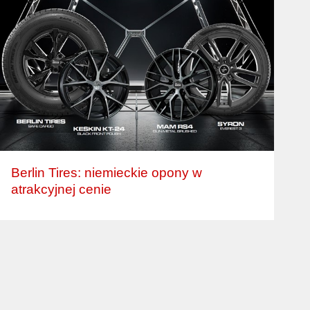
Berlin Tires: niemieckie opony w
atrakcyjnej cenie