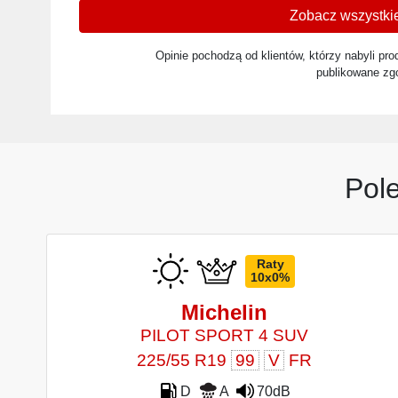
Zobacz wszystkie
Opinie pochodzą od klientów, którzy nabyli prod
publikowane zg
Pol
Raty
10x0%
Michelin
PILOT SPORT 4 SUV
225/55 R19
99
V
FR
D
A
70dB