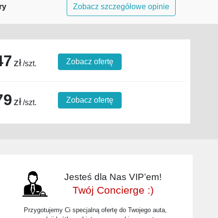
ry
Zobacz szczegółowe opinie
47
zł
Zobacz ofertę
/szt.
79
zł
Zobacz ofertę
/szt.
Jesteś dla Nas VIP’em!
Twój Concierge :)
Przygotujemy Ci specjalną ofertę do Twojego auta,