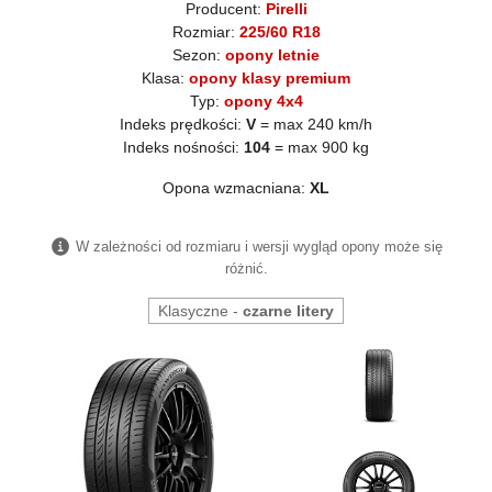
Producent:
Pirelli
Rozmiar:
225/60 R18
Sezon:
opony letnie
Klasa:
opony klasy premium
Typ:
opony 4x4
Indeks prędkości:
V
= max 240 km/h
Indeks nośności:
104
= max 900 kg
Opona wzmacniana:
XL
W zależności od rozmiaru i wersji wygląd opony może się
różnić.
Klasyczne -
czarne litery