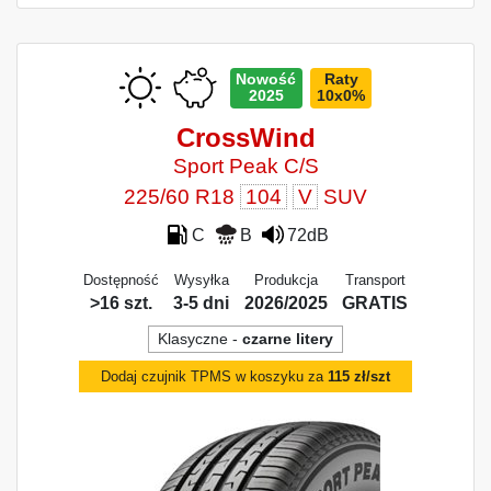
Nowość
Raty
2025
10x0%
CrossWind
Sport Peak C/S
225/60 R18
104
V
SUV
C
B
72dB
Dostępność
Wysyłka
Produkcja
Transport
>16 szt.
3-5 dni
2026/2025
GRATIS
Klasyczne -
czarne litery
Dodaj czujnik TPMS w koszyku za
115 zł/szt