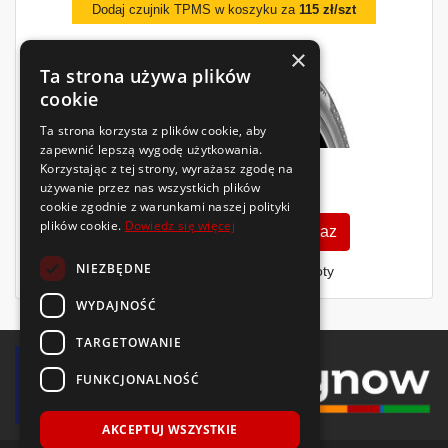
Dodaj czujnik TPMS w koszyku za
115 zł/szt
×
Ta strona używa plików
cookie
Ta strona korzysta z plików cookie, aby
zapewnić lepszą wygodę użytkowania.
Korzystając z tej strony, wyrażasz zgodę na
444
używanie przez nas wszystkich plików
zł
/szt.
cookie zgodnie z warunkami naszej polityki
plików cookie.
Dowiedz się więcej
Zobacz szczegóły
Kup teraz
NIEZBĘDNE
Finansowanie dla firm
- MŚP i floty
WYDAJNOŚĆ
TARGETOWANIE
FUNKCJONALNOŚĆ
AKCEPTUJ WSZYSTKIE