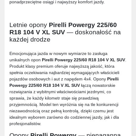
ponadprzeciętne osiągi i najwyższy komfort jazdy.
Letnie opony
Pirelli Powergy 225/60
R18 104 V XL SUV
— doskonałość na
każdej drodze
Emocjonująca jazda w nowym wymiarze to zasługa
unikalnych opon
Pirelli Powergy 225/60 R18 104 V XL SUV
.
Produkt klasy premium oferuje najwyższą jakość, która
spełnia oczekiwania najbardziej wymagających właścicieli
pojazdów osobowych i aut z napędem 4x4. Opony
Pirelli
Powergy 225/60 R18 104 V XL SUV
łączą nowatorskie
rozwiązania z wybitnymi właściwościami jezdnymi, co
sprawia, że każdy kilometr staje się prawdziwą
przyjemnością. Model ten wyróżnia się na tle konkurencji
niezawodnością oraz pełną kontrolą, dzięki czemu jest
idealnym wyborem zarówno do codziennej jazdy, jak i dla
profesjonalistów.
Opony
Pirelli Powergy
— nienaganna