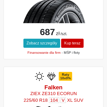
687
zł
/szt.
Zobacz szczegóły
Kup teraz
Finansowanie dla firm
- MŚP i floty
Raty
10x0%
Falken
ZIEX ZE310 ECORUN
225/60 R18
104
V
XL SUV