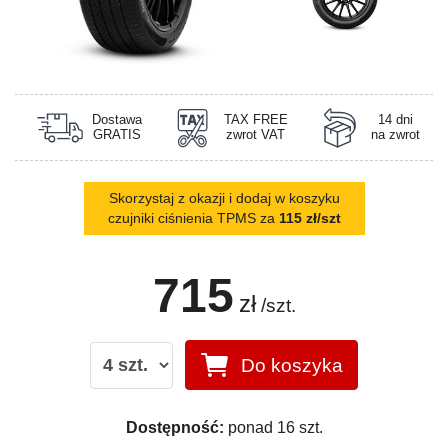
Dostawa
TAX FREE
14 dni
GRATIS
zwrot VAT
na zwrot
Skorzystaj z okazji i dodaj w koszyku
czujniki ciśnienia TPMS za
115 zł/szt
715
zł
/szt.
Do koszyka
Dostępność:
ponad 16 szt.