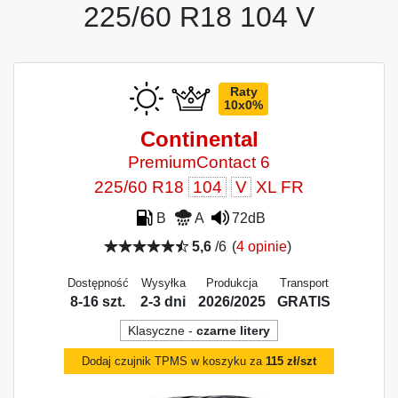
225/60 R18 104 V
Raty
10x0%
Continental
PremiumContact 6
225/60 R18
104
V
XL FR
B
A
72dB
5,6
/6
(
4 opinie
)
Dostępność
Wysyłka
Produkcja
Transport
8-16 szt.
2-3 dni
2026/2025
GRATIS
Klasyczne -
czarne litery
Dodaj czujnik TPMS w koszyku za
115 zł/szt