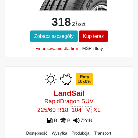
318
zł
/szt.
Zobacz szczegóły
Kup teraz
Finansowanie dla firm
- MŚP i floty
Raty
10x0%
LandSail
RapidDragon SUV
225/60 R18
104
V
XL
B
B
72dB
Dostępność
Wysyłka
Produkcja
Transport