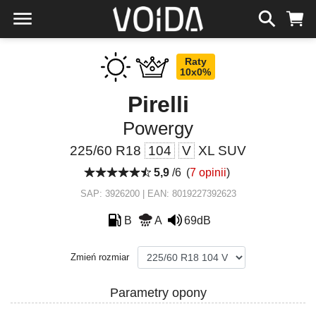
Raty
10x0%
Pirelli
Powergy
225/60 R18
104
V
XL SUV
5,9
/6
(
7 opinii
)
SAP: 3926200 | EAN: 8019227392623
B
A
69dB
Zmień rozmiar
Parametry opony