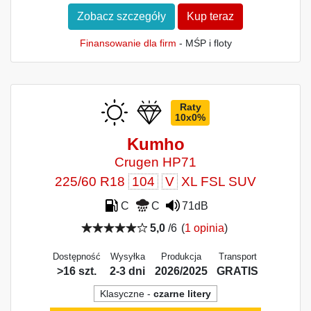
Zobacz szczegóły
Kup teraz
Finansowanie dla firm
- MŚP i floty
Raty
10x0%
Kumho
Crugen HP71
225/60 R18
104
V
XL FSL SUV
C
C
71dB
5,0
/6
(
1 opinia
)
Dostępność
Wysyłka
Produkcja
Transport
>16 szt.
2-3 dni
2026/2025
GRATIS
Klasyczne -
czarne litery