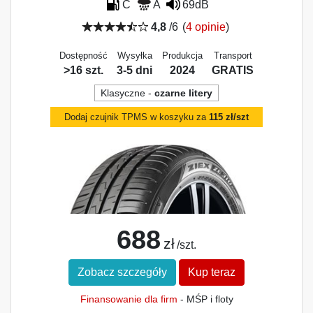
C
A
69dB
4,8
/6
(
4 opinie
)
Dostępność
Wysyłka
Produkcja
Transport
>16 szt.
3-5 dni
2024
GRATIS
Klasyczne -
czarne litery
Dodaj czujnik TPMS w koszyku za
115 zł/szt
688
zł
/szt.
Zobacz szczegóły
Kup teraz
Finansowanie dla firm
- MŚP i floty