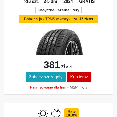
>16 szt.
3-5 dni
2024
GRATIS
Klasyczne -
czarne litery
Dodaj czujnik TPMS w koszyku za
115 zł/szt
381
zł
/szt.
Zobacz szczegóły
Kup teraz
Finansowanie dla firm
- MŚP i floty
Raty
10x0%