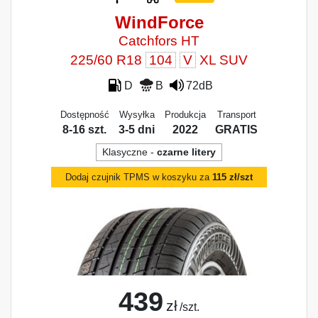
WindForce
Catchfors HT
225/60 R18
104
V
XL SUV
D
B
72dB
Dostępność
Wysyłka
Produkcja
Transport
8-16 szt.
3-5 dni
2022
GRATIS
Klasyczne -
czarne litery
Dodaj czujnik TPMS w koszyku za
115 zł/szt
439
zł
/szt.