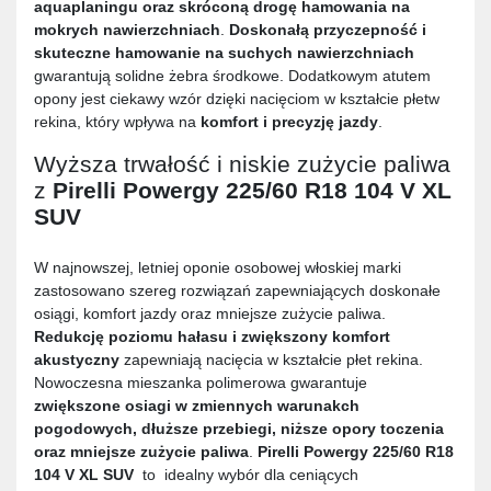
aquaplaningu oraz skróconą drogę hamowania na
mokrych nawierzchniach
.
Doskonałą przyczepność i
skuteczne hamowanie na suchych nawierzchniach
gwarantują solidne żebra środkowe. Dodatkowym atutem
opony jest ciekawy wzór dzięki nacięciom w kształcie płetw
rekina, który wpływa na
komfort i precyzję jazdy
.
Wyższa trwałość i niskie zużycie paliwa
z
Pirelli Powergy 225/60 R18 104 V XL
SUV
W najnowszej, letniej oponie osobowej włoskiej marki
zastosowano szereg rozwiązań zapewniających doskonałe
osiągi, komfort jazdy oraz mniejsze zużycie paliwa.
Redukcję poziomu hałasu i zwiększony komfort
akustyczny
zapewniają nacięcia w kształcie płet rekina.
Nowoczesna mieszanka polimerowa gwarantuje
zwiększone osiagi w zmiennych warunakch
pogodowych, dłuższe przebiegi, niższe opory toczenia
oraz mniejsze zużycie paliwa
.
Pirelli Powergy 225/60 R18
104 V XL SUV
to idealny wybór dla ceniących