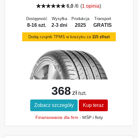
6,0
/6
(
1 opinia
)
Dostępność
Wysyłka
Produkcja
Transport
8-16 szt.
2-3 dni
2025
GRATIS
Dodaj czujnik TPMS w koszyku za
115 zł/szt
368
zł
/szt.
Zobacz szczegóły
Kup teraz
Finansowanie dla firm
- MŚP i floty