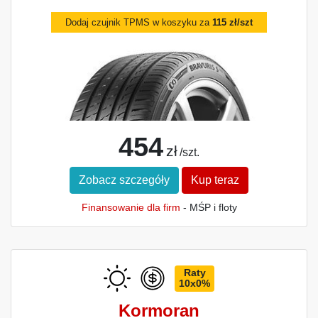
Dodaj czujnik TPMS w koszyku za
115 zł/szt
454
zł
/szt.
Zobacz szczegóły
Kup teraz
Finansowanie dla firm
- MŚP i floty
Raty
10x0%
Kormoran