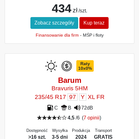
434
zł
/szt.
Zobacz szczegóły
Kup teraz
Finansowanie dla firm
- MŚP i floty
Raty
10x0%
Barum
Bravuris 5HM
235/45 R17
97
Y
XL FR
C
B
72dB
4,5
/6
(
7 opinii
)
Dostępność
Wysyłka
Produkcja
Transport
>16 szt.
3-5 dni
2024
GRATIS