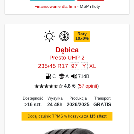
Finansowanie dla firm
- MŚP i floty
Raty
10x0%
Dębica
Presto UHP 2
235/45 R17
97
Y
XL
C
A
71dB
4,8
/6
(
57 opinii
)
Dostępność
Wysyłka
Produkcja
Transport
>16 szt.
24-48h
2026/2025
GRATIS
Dodaj czujnik TPMS w koszyku za
115 zł/szt