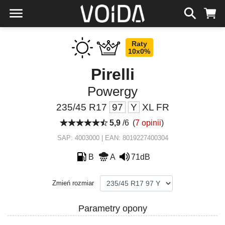
Raty
10x0%
Pirelli
Powergy
235/45 R17
97
Y
XL FR
5,9
/6
(
7 opinii
)
SAP: 4003000 | EAN: 8019227400304
B
A
71dB
Zmień rozmiar
Parametry opony