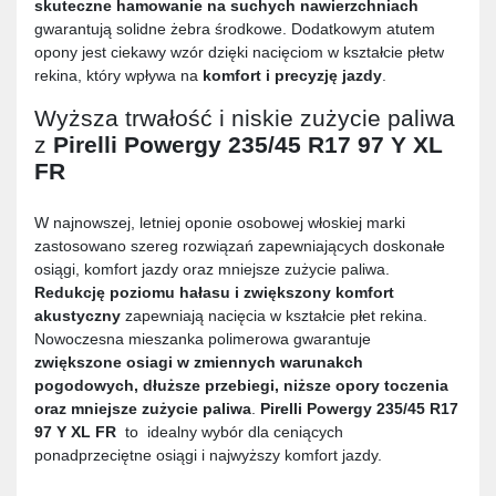
skuteczne hamowanie na suchych nawierzchniach
gwarantują solidne żebra środkowe. Dodatkowym atutem
opony jest ciekawy wzór dzięki nacięciom w kształcie płetw
rekina, który wpływa na
komfort i precyzję jazdy
.
Wyższa trwałość i niskie zużycie paliwa
z
Pirelli Powergy 235/45 R17 97 Y XL
FR
W najnowszej, letniej oponie osobowej włoskiej marki
zastosowano szereg rozwiązań zapewniających doskonałe
osiągi, komfort jazdy oraz mniejsze zużycie paliwa.
Redukcję poziomu hałasu i zwiększony komfort
akustyczny
zapewniają nacięcia w kształcie płet rekina.
Nowoczesna mieszanka polimerowa gwarantuje
zwiększone osiagi w zmiennych warunakch
pogodowych, dłuższe przebiegi, niższe opory toczenia
oraz mniejsze zużycie paliwa
.
Pirelli Powergy 235/45 R17
97 Y XL FR
to idealny wybór dla ceniących
ponadprzeciętne osiągi i najwyższy komfort jazdy.