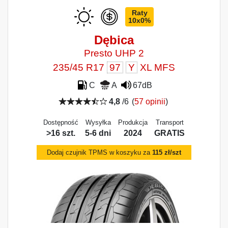
Raty
10x0%
Dębica
Presto UHP 2
235/45 R17
97
Y
XL MFS
C
A
67dB
4,8
/6
(
57 opinii
)
Dostępność
Wysyłka
Produkcja
Transport
>16 szt.
5-6 dni
2024
GRATIS
Dodaj czujnik TPMS w koszyku za
115 zł/szt