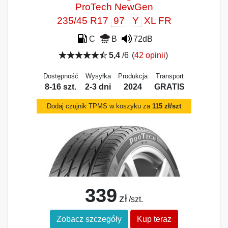
ProTech NewGen
235/45 R17
97
Y
XL FR
C
B
72dB
5,4
/6
(
42 opinii
)
Dostępność
Wysyłka
Produkcja
Transport
8-16 szt.
2-3 dni
2024
GRATIS
Dodaj czujnik TPMS w koszyku za
115 zł/szt
339
zł
/szt.
Zobacz szczegóły
Kup teraz