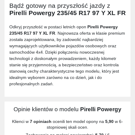
Bądź gotowy na przyszłość jazdy z
Pirelli Powergy 235/45 R17 97 Y XL FR
Odkryj przyszłość w postaci letnich opon
Pirelli Powergy
235/45 R17 97 Y XL FR
. Najnowsza oferta w klasie premium
została zaprojektowana, by zadowolić najbardziej
wymagających użytkowników pojazdów osobowych oraz
samochodów 4x4. Dzięki połączeniu nowoczesnej
technologii z doskonałym prowadzeniem, każdy kilometr
stanie się przyjemnością, a bezpieczeństwo oraz kontrola
stanowią cechy charakterystyczne tego modelu, który jest
idealnym wyborem zarówno na co dzień, jak i do
profesjonalnych zadań.
Opinie klientów o modelu
Pirelli Powergy
Klienci w
7 opiniach
ocenili ten model opony na
5,90
w 6-
stopniowej skali ocen.
Zachowanie na mokrej nawierzchni:
5,70
/ 6