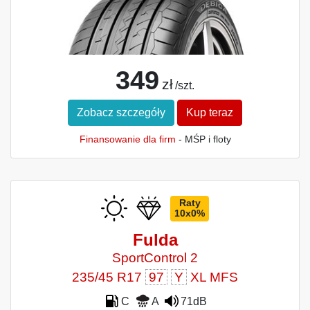
349
zł
/szt.
Zobacz szczegóły
Kup teraz
Finansowanie dla firm
- MŚP i floty
Raty
10x0%
Fulda
SportControl 2
235/45 R17
97
Y
XL MFS
C
A
71dB