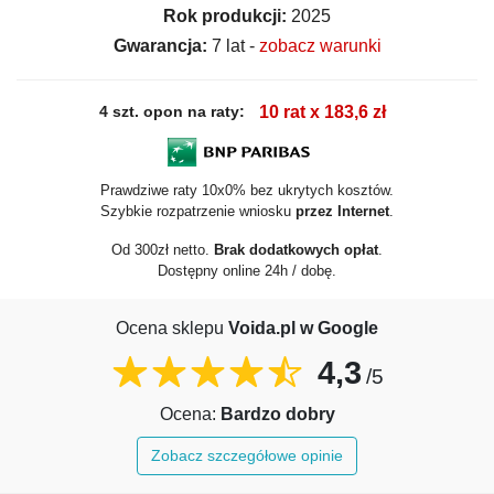
Rok produkcji:
2025
Gwarancja:
7 lat -
zobacz warunki
4 szt. opon na raty:
10 rat x 183,6 zł
Prawdziwe raty 10x0% bez ukrytych kosztów.
Szybkie rozpatrzenie wniosku
przez Internet
.
Od 300zł netto.
Brak dodatkowych opłat
.
Dostępny online 24h / dobę.
Ocena sklepu
Voida.pl w Google
4,3
/5
Ocena:
Bardzo dobry
Zobacz szczegółowe opinie