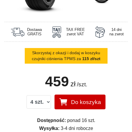
Dostawa
TAX FREE
14 dni
GRATIS
zwrot VAT
na zwrot
Skorzystaj z okazji i dodaj w koszyku
czujniki ciśnienia TPMS za
115 zł/szt
459
zł
/szt.
Do koszyka
Dostępność:
ponad 16 szt.
Wysyłka:
3-4 dni robocze