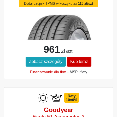
Dodaj czujnik TPMS w koszyku za
115 zł/szt
961
zł
/szt.
Zobacz szczegóły
Kup teraz
Finansowanie dla firm
- MŚP i floty
Raty
10x0%
Goodyear
Eagle F1 Asymmetric 3