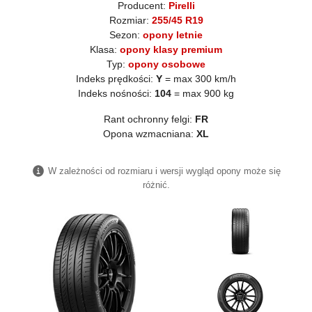
Producent:
Pirelli
Rozmiar:
255/45 R19
Sezon:
opony letnie
Klasa:
opony klasy premium
Typ:
opony osobowe
Indeks prędkości:
Y
= max 300 km/h
Indeks nośności:
104
= max 900 kg
Rant ochronny felgi:
FR
Opona wzmacniana:
XL
W zależności od rozmiaru i wersji wygląd opony może się
różnić.