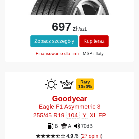
697
zł
/szt.
Zobacz szczegóły
Kup teraz
Finansowanie dla firm
- MŚP i floty
Raty
10x0%
Goodyear
Eagle F1 Asymmetric 3
255/45 R19
104
Y
XL FP
B
A
70dB
4,9
/6
(
27 opinii
)