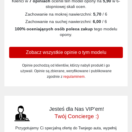
Klienci w
7 opiniach
ocenili ten model opony na
5,90
w 6-
stopniowej skali ocen.
Zachowanie na mokrej nawierzchni:
5,70
/ 6
Zachowanie na suchej nawierzchni:
6,00
/ 6
100% oceniających osób poleca zakup
tego modelu
opony.
Zobacz wszystkie opinie o tym modelu
Opinie pochodzą od klientów, którzy nabyli produkt i go
używali. Opinie są zbierane, weryfikowane i publikowane
zgodnie z
regulaminem
.
Jesteś dla Nas VIP’em!
Twój Concierge :)
Przygotujemy Ci specjalną ofertę do Twojego auta, wypełnij