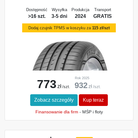
Dostępność
Wysyłka
Produkcja
Transport
>16 szt.
3-5 dni
2024
GRATIS
Dodaj czujnik TPMS w koszyku za
115 zł/szt
Rok 2025
773
932
zł
zł
/szt.
/szt.
Zobacz szczegóły
Kup teraz
Finansowanie dla firm
- MŚP i floty