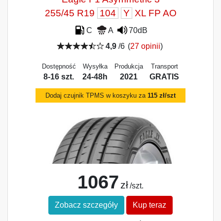
255/45 R19
104
Y
XL FP AO
C
A
70dB
4,9
/6
(
27 opinii
)
Dostępność
Wysyłka
Produkcja
Transport
8-16 szt.
24-48h
2021
GRATIS
Dodaj czujnik TPMS w koszyku za
115 zł/szt
1067
zł
/szt.
Zobacz szczegóły
Kup teraz