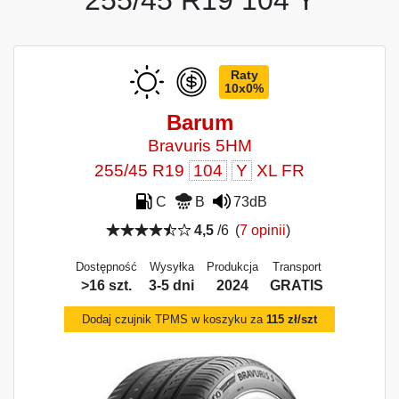
255/45 R19 104 Y
Raty
10x0%
Barum
Bravuris 5HM
255/45 R19
104
Y
XL FR
C
B
73dB
4,5
/6
(
7 opinii
)
Dostępność
Wysyłka
Produkcja
Transport
>16 szt.
3-5 dni
2024
GRATIS
Dodaj czujnik TPMS w koszyku za
115 zł/szt