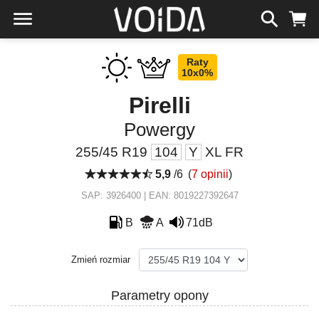
Raty
10x0%
Pirelli
Powergy
255/45 R19
104
Y
XL FR
5,9
/6
(
7 opinii
)
SAP: 3926400 | EAN: 8019227392647
B
A
71dB
Zmień rozmiar
Parametry opony