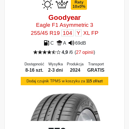
Raty
10x0%
Goodyear
Eagle F1 Asymmetric 3
255/45 R19
104
Y
XL FP
C
A
69dB
4,9
/6
(
27 opinii
)
Dostępność
Wysyłka
Produkcja
Transport
8-16 szt.
2-3 dni
2024
GRATIS
Dodaj czujnik TPMS w koszyku za
115 zł/szt