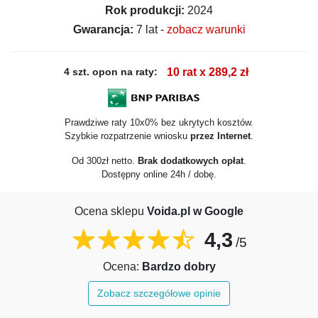
Rok produkcji:
2024
Gwarancja:
7 lat -
zobacz warunki
4 szt. opon na raty:
10 rat x 289,2 zł
Prawdziwe raty 10x0% bez ukrytych kosztów.
Szybkie rozpatrzenie wniosku
przez Internet
.
Od 300zł netto.
Brak dodatkowych opłat
.
Dostępny online 24h / dobę.
Ocena sklepu
Voida.pl w Google
4,3
/5
Ocena:
Bardzo dobry
Zobacz szczegółowe opinie