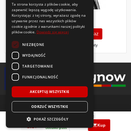
Ta strona korzysta z plików cookie, aby
zapewnić lepszą wygodę użytkowania.
Korzystając z tej strony, wyrażasz zgodę na
336
zł
używanie przez nas wszystkich plików
/szt.
cookie zgodnie z warunkami naszej polityki
plików cookie.
Dowiedz się więcej
Zobacz szczegóły
Kup teraz
NIEZBĘDNE
Finansowanie dla firm
- MŚP i floty
WYDAJNOŚĆ
TARGETOWANIE
FUNKCJONALNOŚĆ
AKCEPTUJ WSZYSTKIE
ODRZUĆ WSZYSTKIE
© 2018-2026 Voida.pl. Wszelkie prawa zastrzeżone.
Pirelli
Powergy
255/45 R19
104
Y
XL FR
POKAŻ SZCZEGÓŁY
723
zł
PRODUKCJA
|
|
/ szt.
llms.txt
mapa witryny
polityka plików cookie
Kup
2024
Dostawa gratis