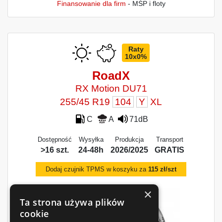
Finansowanie dla firm
- MŚP i floty
Raty
10x0%
RoadX
RX Motion DU71
255/45 R19
104
Y
XL
C
A
71dB
Dostępność
Wysyłka
Produkcja
Transport
>16 szt.
24-48h
2026/2025
GRATIS
Dodaj czujnik TPMS w koszyku za
115 zł/szt
×
Ta strona używa plików
cookie