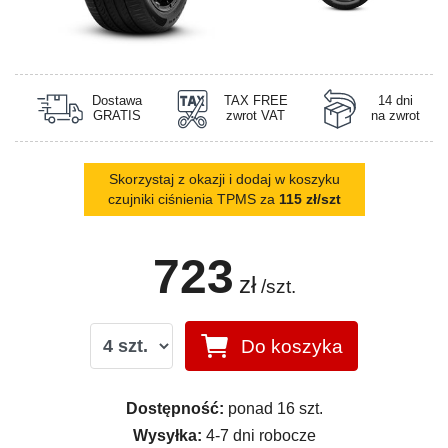
Dostawa
TAX FREE
14 dni
GRATIS
zwrot VAT
na zwrot
Skorzystaj z okazji i dodaj w koszyku
czujniki ciśnienia TPMS za
115 zł/szt
723
zł
/szt.
Do koszyka
Dostępność:
ponad 16 szt.
Wysyłka:
4-7 dni robocze