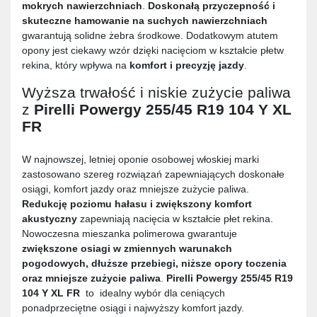
mokrych nawierzchniach
.
Doskonałą przyczepność i
skuteczne hamowanie na suchych nawierzchniach
gwarantują solidne żebra środkowe. Dodatkowym atutem
opony jest ciekawy wzór dzięki nacięciom w kształcie płetw
rekina, który wpływa na
komfort i precyzję jazdy
.
Wyższa trwałość i niskie zużycie paliwa
z
Pirelli Powergy 255/45 R19 104 Y XL
FR
W najnowszej, letniej oponie osobowej włoskiej marki
zastosowano szereg rozwiązań zapewniających doskonałe
osiągi, komfort jazdy oraz mniejsze zużycie paliwa.
Redukcję poziomu hałasu i zwiększony komfort
akustyczny
zapewniają nacięcia w kształcie płet rekina.
Nowoczesna mieszanka polimerowa gwarantuje
zwiększone osiagi w zmiennych warunakch
pogodowych, dłuższe przebiegi, niższe opory toczenia
oraz mniejsze zużycie paliwa
.
Pirelli Powergy 255/45 R19
104 Y XL FR
to idealny wybór dla ceniących
ponadprzeciętne osiągi i najwyższy komfort jazdy.