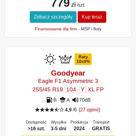
779
zł
/szt.
Zobacz szczegóły
Kup teraz
Finansowanie dla firm
- MŚP i floty
Raty
10x0%
Goodyear
Eagle F1 Asymmetric 3
255/45 R19
104
Y
XL FP
B
A
70dB
4,9
/6
(
27 opinii
)
Dostępność
Wysyłka
Produkcja
Transport
>16 szt.
3-5 dni
2024
GRATIS