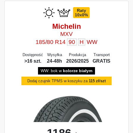
Raty
10x0%
Michelin
MXV
185/80 R14
90
H
WW
Dostępność
Wysyłka
Produkcja
Transport
>16 szt.
24-48h
2026/2025
GRATIS
WW: bok w
kolorze białym
Dodaj czujnik TPMS w koszyku za
115 zł/szt
1186