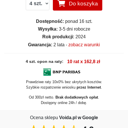
Do koszyka
Dostępność:
ponad 16 szt.
Wysyłka:
3-5 dni robocze
Rok produkcji:
2024
Gwarancja:
2 lata -
zobacz warunki
4 szt. opon na raty:
10 rat x 162,8 zł
Prawdziwe raty 10x0% bez ukrytych kosztów.
Szybkie rozpatrzenie wniosku
przez Internet
.
Od 300zł netto.
Brak dodatkowych opłat
.
Dostępny online 24h / dobę.
Ocena sklepu
Voida.pl w Google