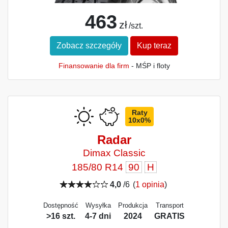
463
zł
/szt.
Zobacz szczegóły
Kup teraz
Finansowanie dla firm
- MŚP i floty
Raty
10x0%
Radar
Dimax Classic
185/80 R14
90
H
4,0
/6
(
1 opinia
)
Dostępność
Wysyłka
Produkcja
Transport
>16 szt.
4-7 dni
2024
GRATIS