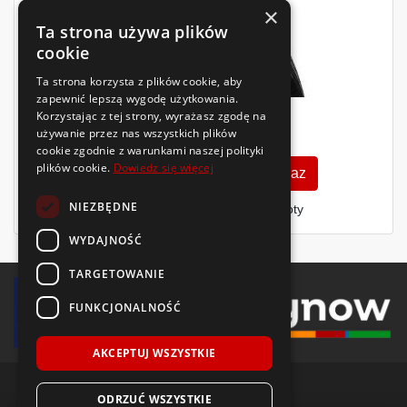
×
Ta strona używa plików
cookie
Ta strona korzysta z plików cookie, aby
zapewnić lepszą wygodę użytkowania.
Korzystając z tej strony, wyrażasz zgodę na
1381
używanie przez nas wszystkich plików
zł
/szt.
cookie zgodnie z warunkami naszej polityki
plików cookie.
Dowiedz się więcej
Zobacz szczegóły
Kup teraz
NIEZBĘDNE
Finansowanie dla firm
- MŚP i floty
WYDAJNOŚĆ
TARGETOWANIE
FUNKCJONALNOŚĆ
AKCEPTUJ WSZYSTKIE
ODRZUĆ WSZYSTKIE