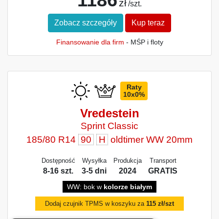
zł
/szt.
Zobacz szczegóły
Kup teraz
Finansowanie dla firm
- MŚP i floty
Raty
10x0%
Vredestein
Sprint Classic
185/80 R14
90
H
oldtimer WW 20mm
Dostępność
Wysyłka
Produkcja
Transport
8-16 szt.
3-5 dni
2024
GRATIS
WW: bok w
kolorze białym
Dodaj czujnik TPMS w koszyku za
115 zł/szt