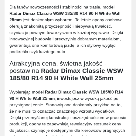
Dla fanów nowoczesności i stabilności na trasie, model
Radar Dimax Classic WSW 185/80 R14 90 H White Wall
25mm
jest doskonałym wyborem. Te letnie opony osobowe
oferują znakomitą przyczepność i niebywałą trwałość,
czyniąc je pewnym towarzyszem w każdej wyprawie. Dzięki
innowacyjnej budowie i precyzyjnie dobranym materiałom,
gwarantują one komfortową jazdę, a ich stylowy wygląd
podkreśla szyk każdego auta.
Atrakcyjna cena, świetna jakość -
postaw na
Radar Dimax Classic WSW
185/80 R14 90 H White Wall 25mm
Wybierając model
Radar Dimax Classic WSW 185/80 R14
90 H White Wall 25mm
, inwestujesz w wysoką jakość po
przystępnej cenie. Stanowią one doskonały przykład na to,
że nie musi to oznaczać znacznego wzrostu wydatków.
Dzięki przemyślanej konstrukcji i oszczędnościom w procesie
produkcji, opony te zapewniają rewelacyjny stosunek ceny
do jakości, czyniąc je dostępnymi dla kierowców pragnących