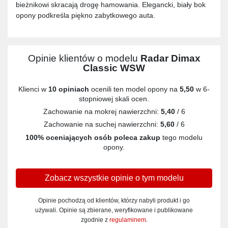
bieżnikowi skracają drogę hamowania. Elegancki, biały bok
opony podkreśla piękno zabytkowego auta.
Opinie klientów o modelu
Radar Dimax
Classic WSW
Klienci w
10 opiniach
ocenili ten model opony na
5,50
w 6-
stopniowej skali ocen.
Zachowanie na mokrej nawierzchni:
5,40
/ 6
Zachowanie na suchej nawierzchni:
5,60
/ 6
100% oceniających osób poleca zakup
tego modelu
opony.
Zobacz wszystkie opinie o tym modelu
Opinie pochodzą od klientów, którzy nabyli produkt i go
używali. Opinie są zbierane, weryfikowane i publikowane
zgodnie z
regulaminem
.