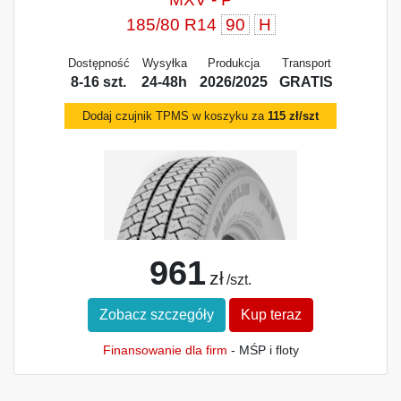
185/80 R14
90
H
Dostępność
Wysyłka
Produkcja
Transport
8-16 szt.
24-48h
2026/2025
GRATIS
Dodaj czujnik TPMS w koszyku za
115 zł/szt
961
zł
/szt.
Zobacz szczegóły
Kup teraz
Finansowanie dla firm
- MŚP i floty