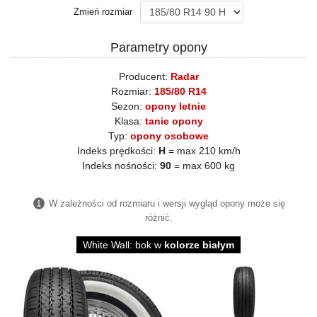
Zmień rozmiar
Parametry opony
Producent:
Radar
Rozmiar:
185/80 R14
Sezon:
opony letnie
Klasa:
tanie opony
Typ:
opony osobowe
Indeks prędkości:
H
= max 210 km/h
Indeks nośności:
90
= max 600 kg
W zależności od rozmiaru i wersji wygląd opony może się
różnić.
White Wall: bok w
kolorze białym