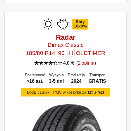
Raty
10x0%
Radar
Dimax Classic
185/80 R14
90
H
OLDTIMER
4,0
/6
(
1 opinia
)
Dostępność
Wysyłka
Produkcja
Transport
>16 szt.
3-5 dni
2024
GRATIS
Dodaj czujnik TPMS w koszyku za
115 zł/szt