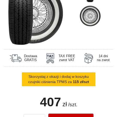
Dostawa
TAX FREE
14 dni
GRATIS
zwrot VAT
na zwrot
Skorzystaj z okazji i dodaj w koszyku
czujniki ciśnienia TPMS za
115 zł/szt
407
zł
/szt.