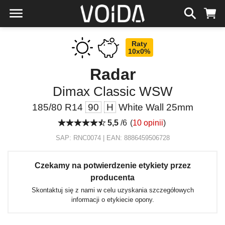
Raty
10x0%
Radar
Dimax Classic WSW
185/80 R14
90
H
White Wall 25mm
5,5
/6
(
10 opinii
)
SAP: RNC0074 | EAN: 8886459506728
Czekamy na potwierdzenie etykiety przez
producenta
Skontaktuj się z nami w celu uzyskania szczegółowych
informacji o etykiecie opony.