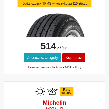
Dodaj czujnik TPMS w koszyku za
115 zł/szt
514
zł
/szt.
Zobacz szczegóły
Kup teraz
Finansowanie dla firm
- MŚP i floty
Raty
10x0%
Michelin
MXV - P