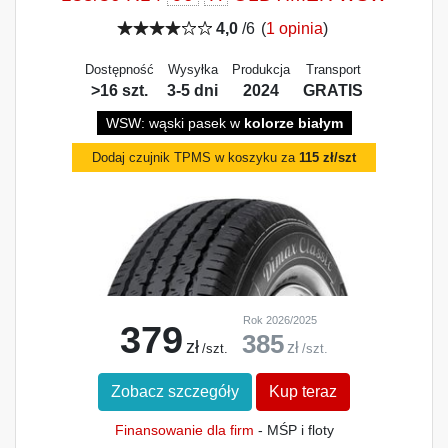
4,0
/6
(
1 opinia
)
Dostępność
Wysyłka
Produkcja
Transport
>16 szt.
3-5 dni
2024
GRATIS
WSW: wąski pasek w
kolorze białym
Dodaj czujnik TPMS w koszyku za
115 zł/szt
Rok 2026/2025
379
385
zł
zł
/szt.
/szt.
Zobacz szczegóły
Kup teraz
Finansowanie dla firm
- MŚP i floty