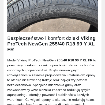
Bezpieczeństwo i komfort dzięki
Viking
ProTech NewGen 255/40 R18 99 Y XL
FR
Model
Viking ProTech NewGen 255/40 R18 99 Y XL FR
to
prawdziwy przełom na rynku opon letnich do samochodów
osobowych i pojazdów 4x4. Dzięki innowacyjnym
rozwiązaniom w zakresie projektowania i materiałów, opony
te oferują niezrównaną trakcję oraz najwyższy poziom
bezpieczeństwa. Specjalna mieszanka gumy oraz
zaawansowany wzór bieżnika znacząco redukują ryzyko
aquaplaningu, oferując pewność i stabilność w każdych
warunkach. Co więcej, opony te skutecznie redukują hałas,
gwarantując komfortową jazdę na długich trasach. Są