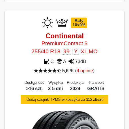
Raty
10x0%
Continental
PremiumContact 6
255/40 R18
99
Y
XL MO
C
A
73dB
5,6
/6
(
4 opinie
)
Dostępność
Wysyłka
Produkcja
Transport
>16 szt.
3-5 dni
2024
GRATIS
Dodaj czujnik TPMS w koszyku za
115 zł/szt