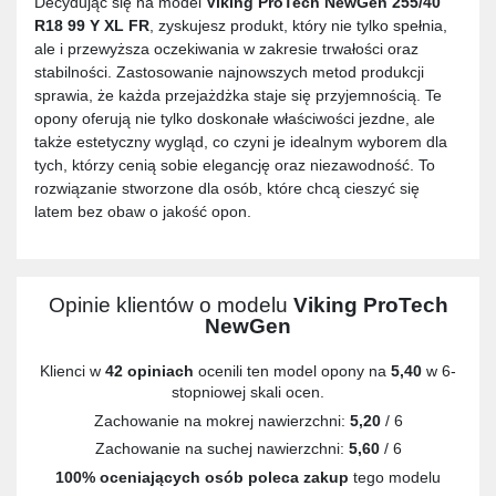
Decydując się na model
Viking ProTech NewGen 255/40
R18 99 Y XL FR
, zyskujesz produkt, który nie tylko spełnia,
ale i przewyższa oczekiwania w zakresie trwałości oraz
stabilności. Zastosowanie najnowszych metod produkcji
sprawia, że każda przejażdżka staje się przyjemnością. Te
opony oferują nie tylko doskonałe właściwości jezdne, ale
także estetyczny wygląd, co czyni je idealnym wyborem dla
tych, którzy cenią sobie elegancję oraz niezawodność. To
rozwiązanie stworzone dla osób, które chcą cieszyć się
latem bez obaw o jakość opon.
Opinie klientów o modelu
Viking ProTech
NewGen
Klienci w
42 opiniach
ocenili ten model opony na
5,40
w 6-
stopniowej skali ocen.
Zachowanie na mokrej nawierzchni:
5,20
/ 6
Zachowanie na suchej nawierzchni:
5,60
/ 6
100% oceniających osób poleca zakup
tego modelu