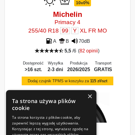
10x0%
Michelin
Primacy 4
255/40 R18
99
Y
XL FR MO
A
B
70dB
5,5
/6
(
82 opinii
)
Dostępność
Wysyłka
Produkcja
Transport
>16 szt.
2-3 dni
2026/2025
GRATIS
Dodaj czujnik TPMS w koszyku za
115 zł/szt
×
Ta strona używa plików
cookie
Ta strona korzysta z plików cookie, aby
zapewnić lepszą wygodę użytkowania.
Korzystając z tej strony, wyrażasz zgodę na
908
używanie przez nas wszystkich plików