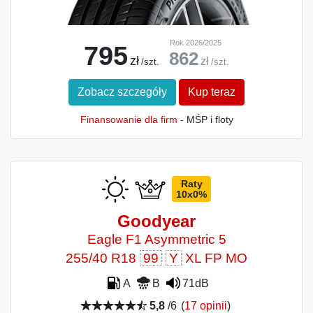
Rok 2026/2025
795
862
zł
zł
/szt.
/szt.
Zobacz szczegóły
Kup teraz
Finansowanie dla firm
- MŚP i floty
Raty
10x0%
Goodyear
Eagle F1 Asymmetric 5
255/40 R18
99
Y
XL FP MO
A
B
71dB
5,8
/6
(
17 opinii
)