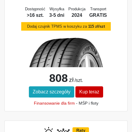
Dostępność
Wysyłka
Produkcja
Transport
>16 szt.
3-5 dni
2024
GRATIS
Dodaj czujnik TPMS w koszyku za
115 zł/szt
808
zł
/szt.
Zobacz szczegóły
Kup teraz
Finansowanie dla firm
- MŚP i floty
Raty