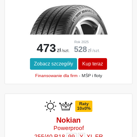
Rok 2025
473
528
zł
zł
/szt.
/szt.
Zobacz szczegóły
Kup teraz
Finansowanie dla firm
- MŚP i floty
Raty
10x0%
Nokian
Powerproof
255/40 R18
99
Y
XL FR