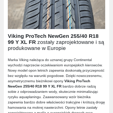
Viking ProTech NewGen 255/40 R18
99 Y XL FR
zostały zaprojektowane i są
produkowane w Europie
Marka Viking należąca do uznanej grupy Continental
wychodzi naprzeciw oczekiwaniom europejskich kierowców.
Nowy model opon letnich zapewnia doskonałą przyczepność
bez względu na warunki pogodowe. Dzięki nowoczesnemu,
asymetrycznemu bieżnikowi opony
Viking ProTech
NewGen 255/40 R18 99 Y XL FR
bardzo dobrze radzą
sobie z odprowadzaniem wody, skutecznie minimalizując
ryzyku aquaplaningu. Zaawansowany wzór bieżnika
zapewnia bardzo dobre właściwości trakcyjne i krótszą drogę
hamowania na mokrej nawierzchni. Opony letnie zastały
zaprojektowane z myślą o europejskich drogach oraz