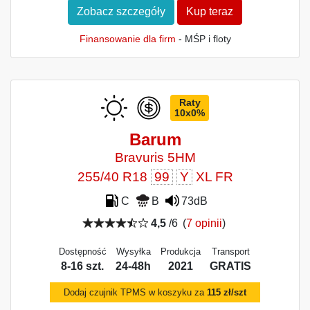
Zobacz szczegóły
Kup teraz
Finansowanie dla firm
- MŚP i floty
Raty
10x0%
Barum
Bravuris 5HM
255/40 R18
99
Y
XL FR
C
B
73dB
4,5
/6
(
7 opinii
)
Dostępność
Wysyłka
Produkcja
Transport
8-16 szt.
24-48h
2021
GRATIS
Dodaj czujnik TPMS w koszyku za
115 zł/szt