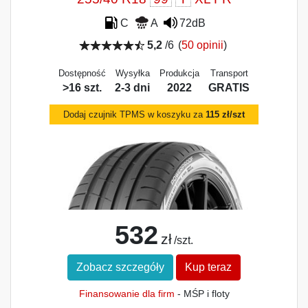
C
A
72dB
5,2
/6
(
50 opinii
)
Dostępność
Wysyłka
Produkcja
Transport
>16 szt.
2-3 dni
2022
GRATIS
Dodaj czujnik TPMS w koszyku za
115 zł/szt
532
zł
/szt.
Zobacz szczegóły
Kup teraz
Finansowanie dla firm
- MŚP i floty