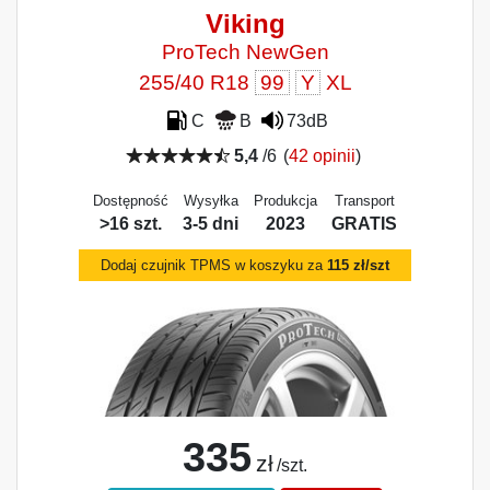
Viking
ProTech NewGen
255/40 R18
99
Y
XL
C
B
73dB
5,4
/6
(
42 opinii
)
Dostępność
Wysyłka
Produkcja
Transport
>16 szt.
3-5 dni
2023
GRATIS
Dodaj czujnik TPMS w koszyku za
115 zł/szt
335
zł
/szt.