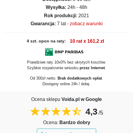
Wysyłka:
24h - 48h
Rok produkcji:
2021
Gwarancja:
7 lat -
zobacz warunki
4 szt. opon na raty:
10 rat x 161,2 zł
Prawdziwe raty 10x0% bez ukrytych kosztów.
Szybkie rozpatrzenie wniosku
przez Internet
.
Od 300zł netto.
Brak dodatkowych opłat
.
Dostępny online 24h / dobę.
Ocena sklepu
Voida.pl w Google
4,3
/5
Ocena:
Bardzo dobry