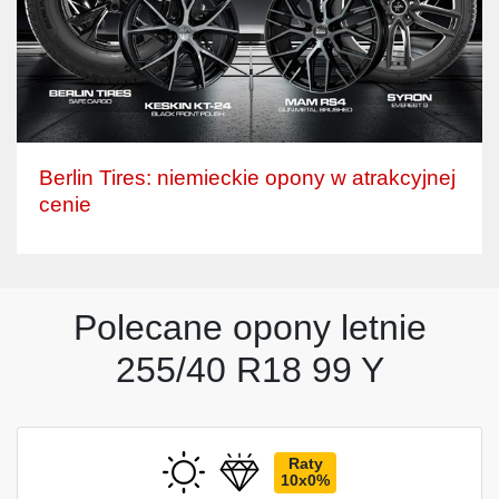
Berlin Tires: niemieckie opony w atrakcyjnej
cenie
Polecane opony letnie
255/40 R18 99 Y
Raty
10x0%