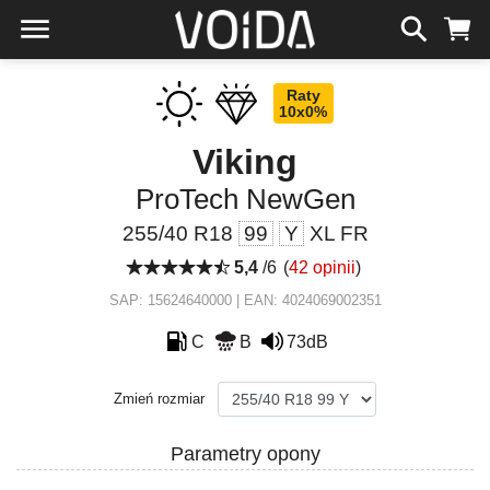
Raty
10x0%
Viking
ProTech NewGen
255/40 R18
99
Y
XL FR
5,4
/6
(
42 opinii
)
SAP: 15624640000 | EAN: 4024069002351
C
B
73dB
Zmień rozmiar
Parametry opony