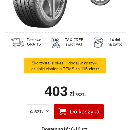
Dostawa
TAX FREE
14 dni
GRATIS
zwrot VAT
na zwrot
Skorzystaj z okazji i dodaj w koszyku
czujniki ciśnienia TPMS za
115 zł/szt
403
zł
/szt.
Do koszyka
Dostępność:
8-16 szt.