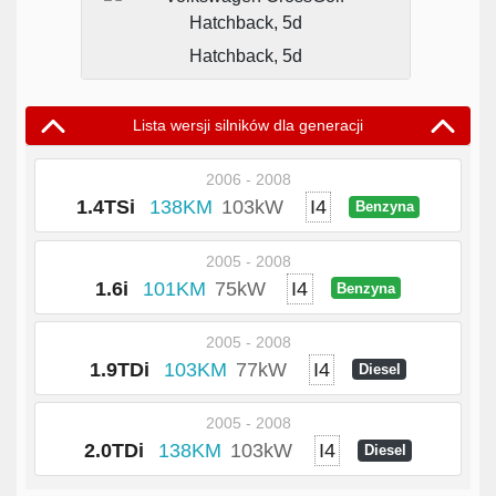
Hatchback, 5d
Lista wersji silników dla generacji
2006 - 2008
1.4TSi
138KM
103kW
I4
Benzyna
2005 - 2008
1.6i
101KM
75kW
I4
Benzyna
2005 - 2008
1.9TDi
103KM
77kW
I4
Diesel
2005 - 2008
2.0TDi
138KM
103kW
I4
Diesel