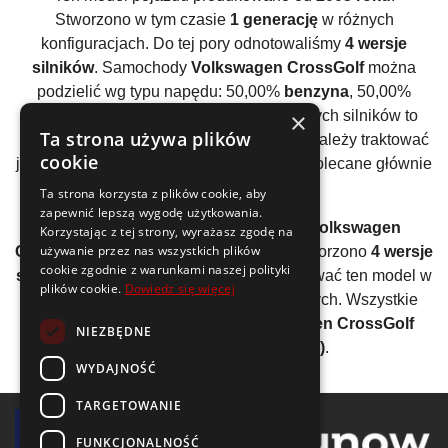
Stworzono w tym czasie
1 generację
w różnych
konfiguracjach. Do tej pory odnotowaliśmy
4 wersje
silników
. Samochody
Volkswagen CrossGolf
można
podzielić wg typu napędu: 50,00%
benzyna
, 50,00%
×
diesel
. Średnia moc wszystkich używanych silników to
Ta strona używa plików
120KM
. Oznacza to, że ten model raczej należy traktować
cookie
jako auto rodzinne lub firmowe / flotowe. Polecane głównie
do spokojnej jazdy.
Ta strona korzysta z plików cookie, aby
zapewnić lepszą wygodę użytkowania.
Analizując wszystkie generacje auta
Volkswagen
Korzystając z tej strony, wyrażasz zgodę na
używanie przez nas wszystkich plików
CrossGolf
można wyliczyć, że średnio stworzono
4 wersje
cookie zgodnie z warunkami naszej polityki
silników
. Producent zdecydował się oferować ten model w
plików cookie.
Dowiedz się więcej
ograniczonej gamie jednostek napędowych. Wszystkie
wyprodukowane samochody
Volkswagen CrossGolf
NIEZBĘDNE
posiadały silnik
I4 (rzędowy)
.
WYDAJNOŚĆ
TARGETOWANIE
FUNKCJONALNOŚĆ