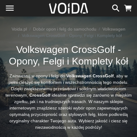
Voida.pl
Dobór opon i felg do samochodu
Volkswagen
Volkswagen CrossGolf - Opony, Felgi i Komplety kół
Volkswagen CrossGolf -
Opony, Felgi i Komplety kół
Zainwestuj w opony i felgi do
Volkswagen CrossGolf
, aby w
pełni cieszyć się komfortem i wszechstronnością tego modelu.
Dzięki zwiększonemu prześwitowi i solidnym właściwościom
terenowym,
CrossGolf
idealnie sprawdzi się zarówno w miejskim
zgiełku, jak i na trudniejszych trasach. W naszym sklepie
internetowym znajdziesz szeroki wybór opon zapewniających
optymalną przyczepność oraz stylowych felg, które podkreślą
oryginalny charakter Twojego auta. Wybierz jakość i ciesz się
niezawodnością w każdej podróży!