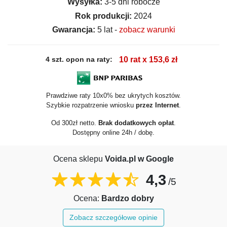
Wysyłka:
3-5 dni robocze
Rok produkcji:
2024
Gwarancja:
5 lat -
zobacz warunki
4 szt. opon na raty:
10 rat x 153,6 zł
Prawdziwe raty 10x0% bez ukrytych kosztów.
Szybkie rozpatrzenie wniosku
przez Internet
.
Od 300zł netto.
Brak dodatkowych opłat
.
Dostępny online 24h / dobę.
Ocena sklepu
Voida.pl w Google
4,3
/5
Ocena:
Bardzo dobry
Zobacz szczegółowe opinie