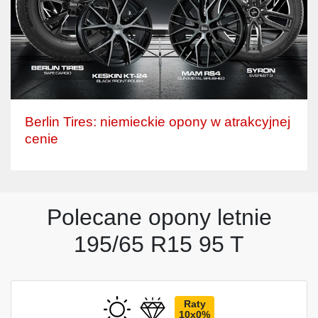
Berlin Tires: niemieckie opony w atrakcyjnej
cenie
Polecane opony letnie
195/65 R15 95 T
Raty
10x0%