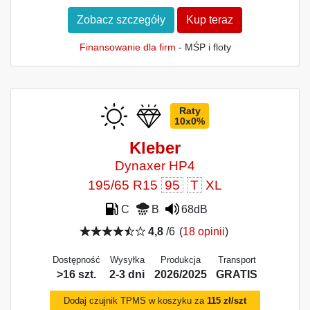
Zobacz szczegóły
Kup teraz
Finansowanie dla firm
- MŚP i floty
Raty
10x0%
Kleber
Dynaxer HP4
195/65 R15
95
T
XL
C
B
68dB
4,8
/6
(
18 opinii
)
Dostępność
Wysyłka
Produkcja
Transport
>16 szt.
2-3 dni
2026/2025
GRATIS
Dodaj czujnik TPMS w koszyku za
115 zł/szt