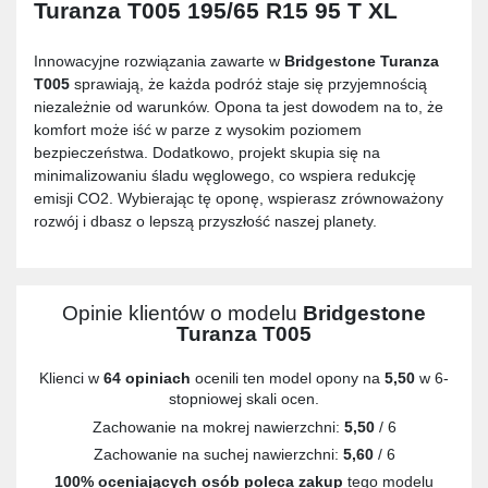
Turanza T005 195/65 R15 95 T XL
Innowacyjne rozwiązania zawarte w
Bridgestone Turanza
T005
sprawiają, że każda podróż staje się przyjemnością
niezależnie od warunków. Opona ta jest dowodem na to, że
komfort może iść w parze z wysokim poziomem
bezpieczeństwa. Dodatkowo, projekt skupia się na
minimalizowaniu śladu węglowego, co wspiera redukcję
emisji CO2. Wybierając tę oponę, wspierasz zrównoważony
rozwój i dbasz o lepszą przyszłość naszej planety.
Opinie klientów o modelu
Bridgestone
Turanza T005
Klienci w
64 opiniach
ocenili ten model opony na
5,50
w 6-
stopniowej skali ocen.
Zachowanie na mokrej nawierzchni:
5,50
/ 6
Zachowanie na suchej nawierzchni:
5,60
/ 6
100% oceniających osób poleca zakup
tego modelu