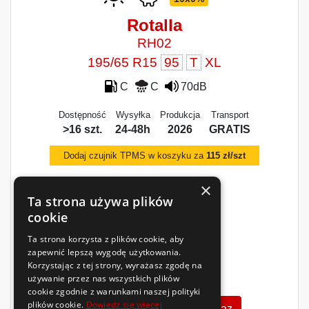
Rotalla
RH02
195/65 R15
95
T
XL
C
C
70dB
Dostępność
Wysyłka
Produkcja
Transport
>16 szt.
24-48h
2026
GRATIS
Dodaj czujnik TPMS w koszyku za
115 zł/szt
×
Ta strona używa plików
cookie
Ta strona korzysta z plików cookie, aby
zapewnić lepszą wygodę użytkowania.
Korzystając z tej strony, wyrażasz zgodę na
180
zł
używanie przez nas wszystkich plików
/szt.
cookie zgodnie z warunkami naszej polityki
plików cookie.
Dowiedz się więcej
Zobacz szczegóły
Kup teraz