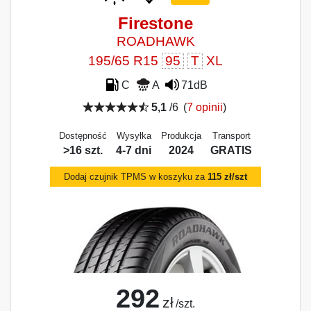
Firestone
ROADHAWK
195/65 R15
95
T
XL
C
A
71dB
5,1
/6
(
7 opinii
)
Dostępność
Wysyłka
Produkcja
Transport
>16 szt.
4-7 dni
2024
GRATIS
Dodaj czujnik TPMS w koszyku za
115 zł/szt
292
zł
/szt.