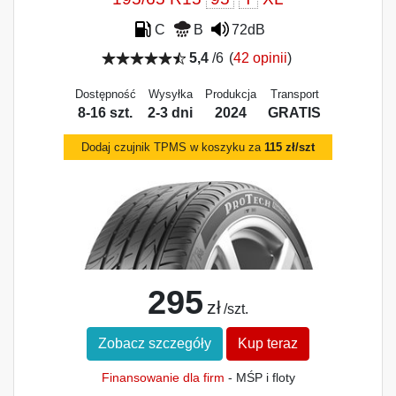
C
B
72dB
5,4
/6
(
42 opinii
)
Dostępność
Wysyłka
Produkcja
Transport
8-16 szt.
2-3 dni
2024
GRATIS
Dodaj czujnik TPMS w koszyku za
115 zł/szt
295
zł
/szt.
Zobacz szczegóły
Kup teraz
Finansowanie dla firm
- MŚP i floty