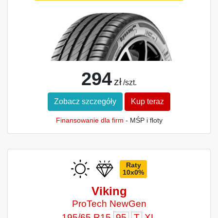
294
zł
/szt.
Zobacz szczegóły
Kup teraz
Finansowanie dla firm
- MŚP i floty
Raty
10x0%
Viking
ProTech NewGen
195/65 R15
95
T
XL