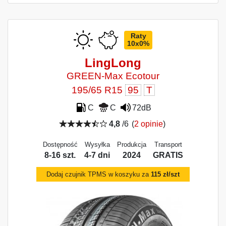
Raty
10x0%
LingLong
GREEN-Max Ecotour
195/65 R15
95
T
C
C
72dB
4,8
/6
(
2 opinie
)
Dostępność
Wysyłka
Produkcja
Transport
8-16 szt.
4-7 dni
2024
GRATIS
Dodaj czujnik TPMS w koszyku za
115 zł/szt