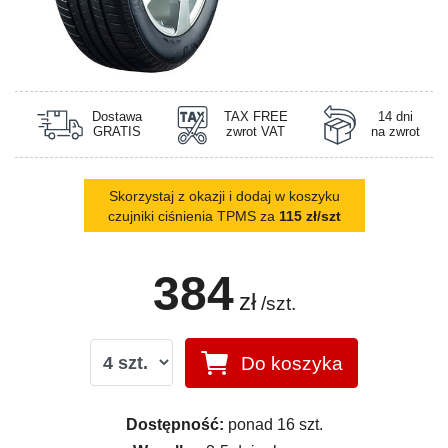
Dostawa
TAX FREE
14 dni
GRATIS
zwrot VAT
na zwrot
Skorzystaj z okazji i dodaj w koszyku
czujniki ciśnienia TPMS za
115 zł/szt
384
zł
/szt.
Do koszyka
Dostępność:
ponad 16 szt.