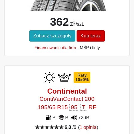
362
zł
/szt.
Zobacz szczegóły
Kup teraz
Finansowanie dla firm
- MŚP i floty
Raty
10x0%
Continental
ContiVanContact 200
195/65 R15
95
T
RF
B
B
72dB
6,0
/6
(
1 opinia
)