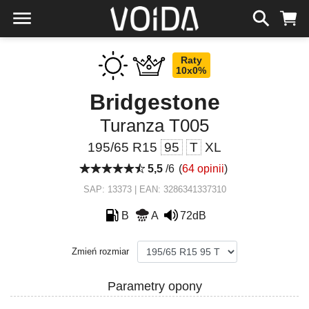
Raty
10x0%
Bridgestone
Turanza T005
195/65 R15
95
T
XL
5,5
/6
(
64 opinii
)
SAP: 13373 | EAN: 3286341337310
B
A
72dB
Zmień rozmiar
Parametry opony