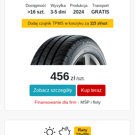
Dostępność
Wysyłka
Produkcja
Transport
>16 szt.
3-5 dni
2024
GRATIS
Dodaj czujnik TPMS w koszyku za
115 zł/szt
456
zł
/szt.
Zobacz szczegóły
Kup teraz
Finansowanie dla firm
- MŚP i floty
Raty
10x0%