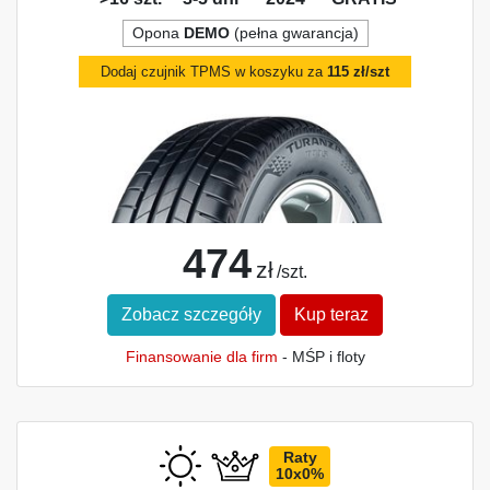
Opona
DEMO
(pełna gwarancja)
Dodaj czujnik TPMS w koszyku za
115 zł/szt
474
zł
/szt.
Zobacz szczegóły
Kup teraz
Finansowanie dla firm
- MŚP i floty
Raty
10x0%