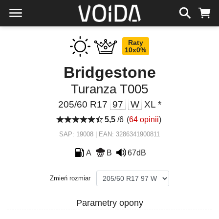
Raty
10x0%
Bridgestone
Turanza T005
205/60 R17
97
W
XL *
5,5
/6
(
64 opinii
)
SAP: 19008 | EAN: 3286341900811
A
B
67dB
Zmień rozmiar
Parametry opony