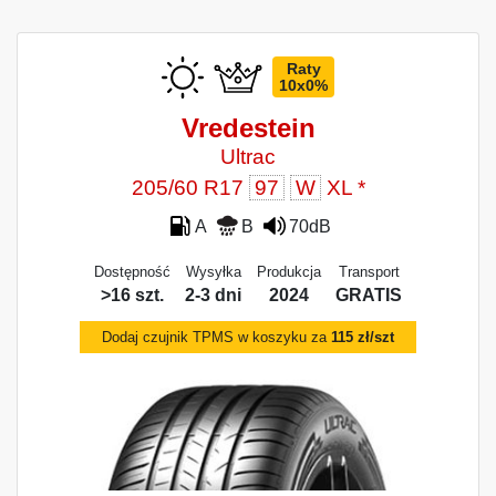
Raty
10x0%
Vredestein
Ultrac
205/60 R17
97
W
XL *
A
B
70dB
Dostępność
Wysyłka
Produkcja
Transport
>16 szt.
2-3 dni
2024
GRATIS
Dodaj czujnik TPMS w koszyku za
115 zł/szt