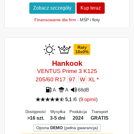
Zobacz szczegóły
Kup teraz
Finansowanie dla firm
- MŚP i floty
Raty
10x0%
Hankook
VENTUS Prime 3 K125
205/60 R17
97
W
XL *
A
A
68dB
5,1
/6
(
9 opinii
)
Dostępność
Wysyłka
Produkcja
Transport
>16 szt.
3-5 dni
2024
GRATIS
Opona
DEMO
(pełna gwarancja)