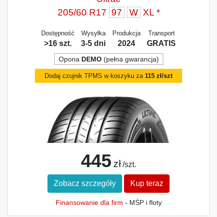
205/60 R17
97
W
XL *
Dostępność
Wysyłka
Produkcja
Transport
>16 szt.
3-5 dni
2024
GRATIS
Opona
DEMO
(pełna gwarancja)
Dodaj czujnik TPMS w koszyku za
115 zł/szt
445
zł
/szt.
Zobacz szczegóły
Kup teraz
Finansowanie dla firm
- MŚP i floty