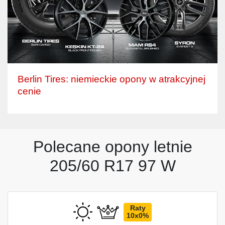
Berlin Tires: niemieckie opony w atrakcyjnej
cenie
Polecane opony letnie
205/60 R17 97 W
Raty
10x0%