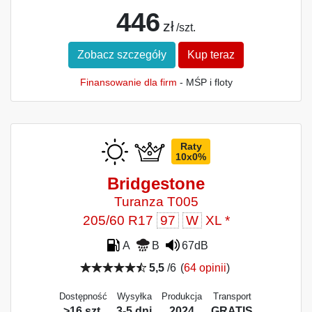
446
zł
/szt.
Zobacz szczegóły
Kup teraz
Finansowanie dla firm
- MŚP i floty
Raty
10x0%
Bridgestone
Turanza T005
205/60 R17
97
W
XL *
A
B
67dB
5,5
/6
(
64 opinii
)
Dostępność
Wysyłka
Produkcja
Transport
>16 szt.
3-5 dni
2024
GRATIS