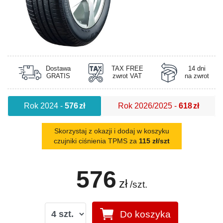
Dostawa
TAX FREE
14 dni
GRATIS
zwrot VAT
na zwrot
Rok 2024
-
576
zł
Rok 2026/2025
-
618
zł
Skorzystaj z okazji i dodaj w koszyku
czujniki ciśnienia TPMS za
115 zł/szt
576
zł
/szt.
Do koszyka