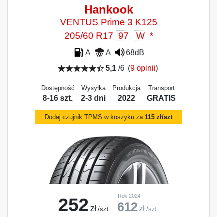
Hankook
VENTUS Prime 3 K125
205/60 R17
97
W
*
A
A
68dB
5,1
/6
(
9 opinii
)
Dostępność
Wysyłka
Produkcja
Transport
8-16 szt.
2-3 dni
2022
GRATIS
Dodaj czujnik TPMS w koszyku za
115 zł/szt
Rok 2024
252
612
zł
zł
/szt.
/szt.