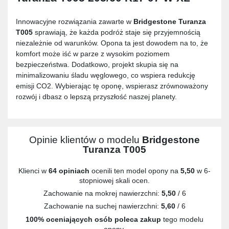
Innowacyjne rozwiązania zawarte w
Bridgestone Turanza
T005
sprawiają, że każda podróż staje się przyjemnością
niezależnie od warunków. Opona ta jest dowodem na to, że
komfort może iść w parze z wysokim poziomem
bezpieczeństwa. Dodatkowo, projekt skupia się na
minimalizowaniu śladu węglowego, co wspiera redukcję
emisji CO2. Wybierając tę oponę, wspierasz zrównoważony
rozwój i dbasz o lepszą przyszłość naszej planety.
Opinie klientów o modelu
Bridgestone
Turanza T005
Klienci w
64 opiniach
ocenili ten model opony na
5,50
w 6-
stopniowej skali ocen.
Zachowanie na mokrej nawierzchni:
5,50
/ 6
Zachowanie na suchej nawierzchni:
5,60
/ 6
100% oceniających osób poleca zakup
tego modelu
opony.