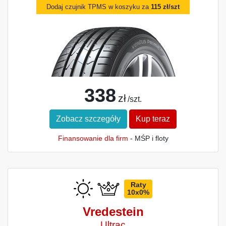
Dodaj czujnik TPMS w koszyku za
115 zł/szt
338
zł
/szt.
Zobacz szczegóły
Kup teraz
Finansowanie dla firm
- MŚP i floty
Raty
10x0%
Vredestein
Ultrac