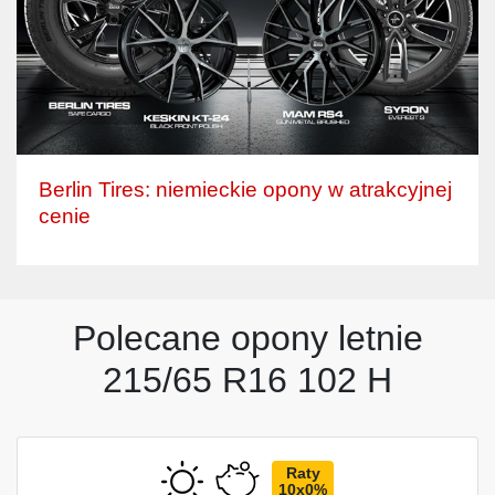
Berlin Tires: niemieckie opony w atrakcyjnej
cenie
Polecane opony letnie
215/65 R16 102 H
Raty
10x0%