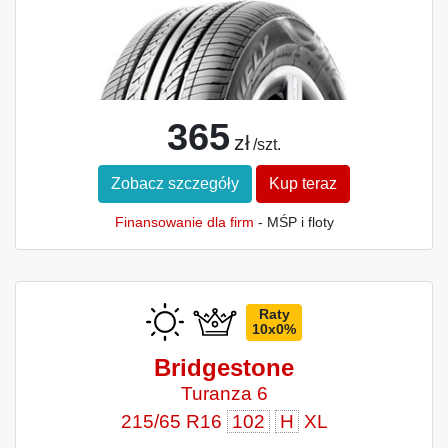
365
zł
/szt.
Zobacz szczegóły
Kup teraz
Finansowanie dla firm
- MŚP i floty
Raty
10x0%
Bridgestone
Turanza 6
215/65 R16
102
H
XL