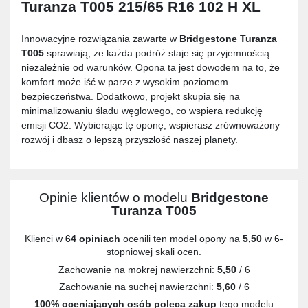
Turanza T005 215/65 R16 102 H XL
Innowacyjne rozwiązania zawarte w
Bridgestone Turanza
T005
sprawiają, że każda podróż staje się przyjemnością
niezależnie od warunków. Opona ta jest dowodem na to, że
komfort może iść w parze z wysokim poziomem
bezpieczeństwa. Dodatkowo, projekt skupia się na
minimalizowaniu śladu węglowego, co wspiera redukcję
emisji CO2. Wybierając tę oponę, wspierasz zrównoważony
rozwój i dbasz o lepszą przyszłość naszej planety.
Opinie klientów o modelu
Bridgestone
Turanza T005
Klienci w
64 opiniach
ocenili ten model opony na
5,50
w 6-
stopniowej skali ocen.
Zachowanie na mokrej nawierzchni:
5,50
/ 6
Zachowanie na suchej nawierzchni:
5,60
/ 6
100% oceniających osób poleca zakup
tego modelu