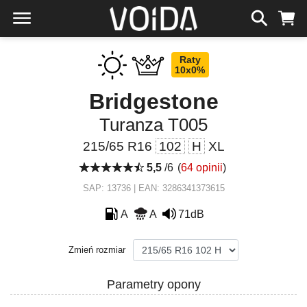
Raty
10x0%
Bridgestone
Turanza T005
215/65 R16
102
H
XL
5,5
/6
(
64 opinii
)
SAP: 13736 | EAN: 3286341373615
A
A
71dB
Zmień rozmiar
Parametry opony