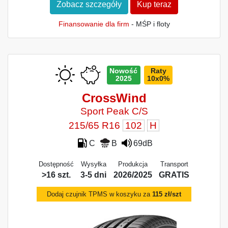
Zobacz szczegóły
Kup teraz
Finansowanie dla firm
- MŚP i floty
Nowość
Raty
2025
10x0%
CrossWind
Sport Peak C/S
215/65 R16
102
H
C
B
69dB
Dostępność
Wysyłka
Produkcja
Transport
>16 szt.
3-5 dni
2026/2025
GRATIS
Dodaj czujnik TPMS w koszyku za
115 zł/szt