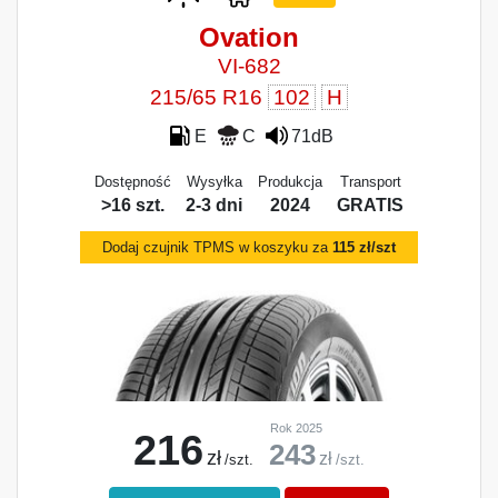
Ovation
VI-682
215/65 R16
102
H
E
C
71dB
Dostępność
Wysyłka
Produkcja
Transport
>16 szt.
2-3 dni
2024
GRATIS
Dodaj czujnik TPMS w koszyku za
115 zł/szt
Rok 2025
216
243
zł
zł
/szt.
/szt.