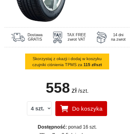
Dostawa
TAX FREE
14 dni
GRATIS
zwrot VAT
na zwrot
Skorzystaj z okazji i dodaj w koszyku
czujniki ciśnienia TPMS za
115 zł/szt
558
zł
/szt.
Do koszyka
Dostępność:
ponad 16 szt.