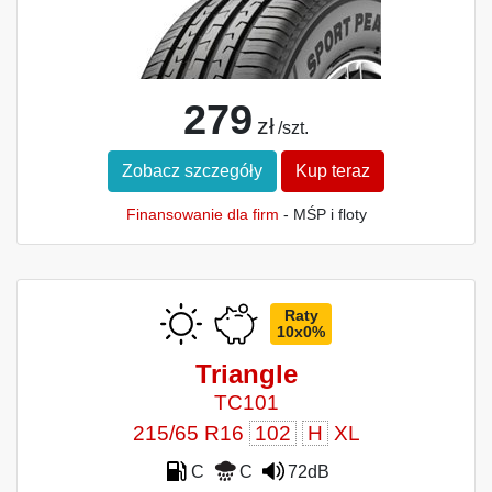
279
zł
/szt.
Zobacz szczegóły
Kup teraz
Finansowanie dla firm
- MŚP i floty
Raty
10x0%
Triangle
TC101
215/65 R16
102
H
XL
C
C
72dB