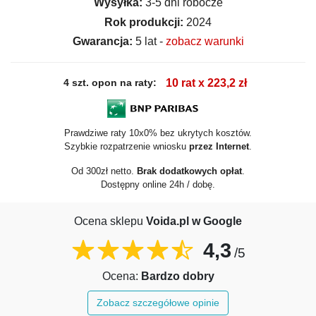
Wysyłka:
3-5 dni robocze
Rok produkcji:
2024
Gwarancja:
5 lat -
zobacz warunki
4 szt. opon na raty:
10 rat x 223,2 zł
Prawdziwe raty 10x0% bez ukrytych kosztów.
Szybkie rozpatrzenie wniosku
przez Internet
.
Od 300zł netto.
Brak dodatkowych opłat
.
Dostępny online 24h / dobę.
Ocena sklepu
Voida.pl w Google
4,3
/5
Ocena:
Bardzo dobry
Zobacz szczegółowe opinie