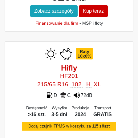
Zobacz szczegóły
Kup teraz
Finansowanie dla firm
- MŚP i floty
Raty
10x0%
Hifly
HF201
215/65 R16
102
H
XL
D
C
72dB
Dostępność
Wysyłka
Produkcja
Transport
>16 szt.
3-5 dni
2024
GRATIS
Dodaj czujnik TPMS w koszyku za
115 zł/szt