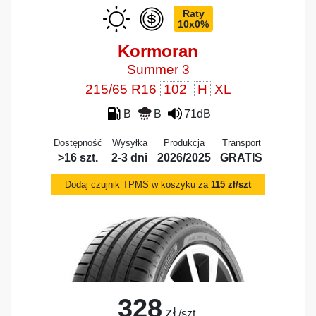
Raty
10x0%
Kormoran
Summer 3
215/65 R16
102
H
XL
B
B
71dB
Dostępność
Wysyłka
Produkcja
Transport
>16 szt.
2-3 dni
2026/2025
GRATIS
Dodaj czujnik TPMS w koszyku za
115 zł/szt
328
zł
/szt.