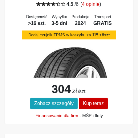
4,5
/6
(
4 opinie
)
Dostępność
Wysyłka
Produkcja
Transport
>16 szt.
3-5 dni
2024
GRATIS
Dodaj czujnik TPMS w koszyku za
115 zł/szt
304
zł
/szt.
Zobacz szczegóły
Kup teraz
Finansowanie dla firm
- MŚP i floty