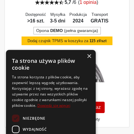
5,7
/6
(
1 opinia
)
Dostępność
Wysyłka
Produkcja
Transport
>16 szt.
3-5 dni
2024
GRATIS
Opona
DEMO
(pełna gwarancja)
Dodaj czujnik TPMS w koszyku za
115 zł/szt
×
Ta strona używa plików
cookie
Ta strona korzysta z plików cookie, aby
zapewnić lepszą wygodę użytkowania.
Korzystając z tej strony, wyrażasz zgodę na
372
używanie przez nas wszystkich plików
zł
/szt.
cookie zgodnie z warunkami naszej polityki
plików cookie.
Dowiedz się więcej
Zobacz szczegóły
Kup teraz
NIEZBĘDNE
Finansowanie dla firm
- MŚP i floty
WYDAJNOŚĆ