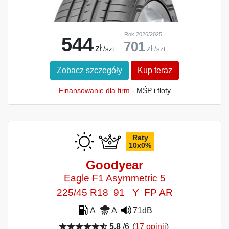
Rok 2026/2025
544
701
zł
zł
/szt.
/szt.
Zobacz szczegóły
Kup teraz
Finansowanie dla firm
- MŚP i floty
Raty
10x0%
Goodyear
Eagle F1 Asymmetric 5
225/45 R18
91
Y
FP AR
A
A
71dB
5,8
/6
(
17 opinii
)