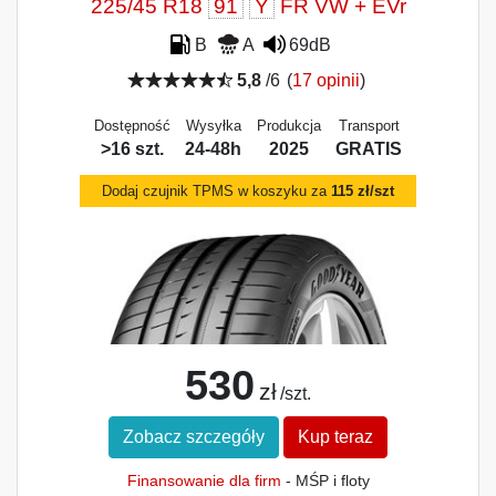
225/45 R18
91
Y
FR VW + EVr
B
A
69dB
5,8
/6
(
17 opinii
)
Dostępność
Wysyłka
Produkcja
Transport
>16 szt.
24-48h
2025
GRATIS
Dodaj czujnik TPMS w koszyku za
115 zł/szt
530
zł
/szt.
Zobacz szczegóły
Kup teraz
Finansowanie dla firm
- MŚP i floty