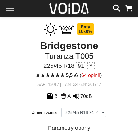
Raty
10x0%
Bridgestone
Turanza T005
225/45 R18
91
Y
5,5
/6
(
64 opinii
)
SAP: 13017 | EAN: 3286341301717
B
A
70dB
Zmień rozmiar
Parametry opony