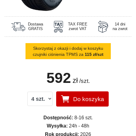
Dostawa
TAX FREE
14 dni
GRATIS
zwrot VAT
na zwrot
Skorzystaj z okazji i dodaj w koszyku
czujniki ciśnienia TPMS za
115 zł/szt
592
zł
/szt.
Do koszyka
Dostępność:
8-16 szt.
Wysyłka:
24h - 48h
Rok produkcji:
2026