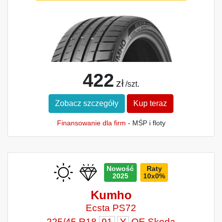
422
zł
/szt.
Zobacz szczegóły
Kup teraz
Finansowanie dla firm
- MŚP i floty
Nowość
Raty
2025
10x0%
Kumho
Ecsta PS72
225/45 R18
91
Y
OE Skoda