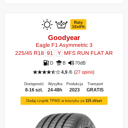
Raty
10x0%
Goodyear
Eagle F1 Asymmetric 3
225/45 R18
91
Y
MFS RUN FLAT AR
D
B
70dB
4,9
/6
(
27 opinii
)
Dostępność
Wysyłka
Produkcja
Transport
8-16 szt.
24-48h
2023
GRATIS
Dodaj czujnik TPMS w koszyku za
115 zł/szt