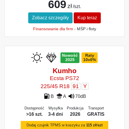
609
zł
/szt.
Zobacz szczegóły
Kup teraz
Finansowanie dla firm
- MŚP i floty
Nowość
Raty
2025
10x0%
Kumho
Ecsta PS72
225/45 R18
91
Y
B
A
70dB
Dostępność
Wysyłka
Produkcja
Transport
>16 szt.
3-4 dni
2026
GRATIS
Dodaj czujnik TPMS w koszyku za
115 zł/szt