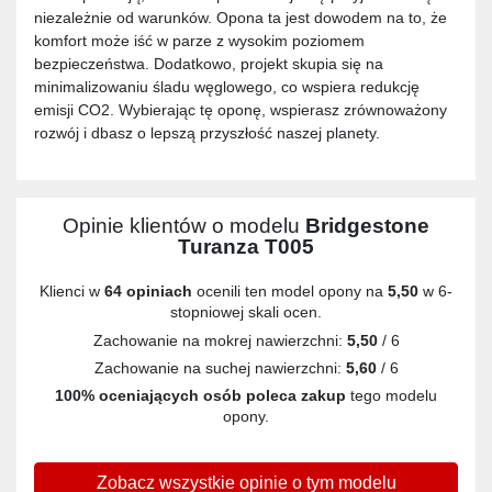
niezależnie od warunków. Opona ta jest dowodem na to, że
komfort może iść w parze z wysokim poziomem
bezpieczeństwa. Dodatkowo, projekt skupia się na
minimalizowaniu śladu węglowego, co wspiera redukcję
emisji CO2. Wybierając tę oponę, wspierasz zrównoważony
rozwój i dbasz o lepszą przyszłość naszej planety.
Opinie klientów o modelu
Bridgestone
Turanza T005
Klienci w
64 opiniach
ocenili ten model opony na
5,50
w 6-
stopniowej skali ocen.
Zachowanie na mokrej nawierzchni:
5,50
/ 6
Zachowanie na suchej nawierzchni:
5,60
/ 6
100% oceniających osób poleca zakup
tego modelu
opony.
Zobacz wszystkie opinie o tym modelu