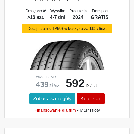
Dostępność
Wysyłka
Produkcja
Transport
>16 szt.
4-7 dni
2024
GRATIS
Dodaj czujnik TPMS w koszyku za
115 zł/szt
2022 - DEMO
592
439
zł
zł
/szt.
/szt.
Zobacz szczegóły
Kup teraz
Finansowanie dla firm
- MŚP i floty