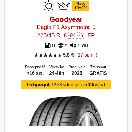
Raty
10x0%
Goodyear
Eagle F1 Asymmetric 5
225/45 R18
91
Y
FP
B
A
71dB
5,8
/6
(
17 opinii
)
Dostępność
Wysyłka
Produkcja
Transport
>16 szt.
24-48h
2025
GRATIS
Dodaj czujnik TPMS w koszyku za
115 zł/szt