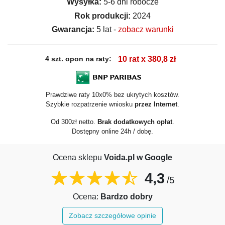
Wysyłka:
5-6 dni robocze
Rok produkcji:
2024
Gwarancja:
5 lat -
zobacz warunki
4 szt. opon na raty:
10 rat x 380,8 zł
Prawdziwe raty 10x0% bez ukrytych kosztów.
Szybkie rozpatrzenie wniosku
przez Internet
.
Od 300zł netto.
Brak dodatkowych opłat
.
Dostępny online 24h / dobę.
Ocena sklepu
Voida.pl w Google
4,3
/5
Ocena:
Bardzo dobry
Zobacz szczegółowe opinie