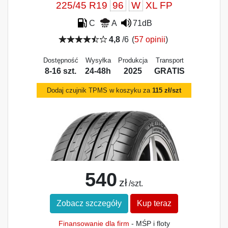
225/45 R19
96
W
XL FP
C
A
71dB
4,8
/6
(
57 opinii
)
Dostępność
Wysyłka
Produkcja
Transport
8-16 szt.
24-48h
2025
GRATIS
Dodaj czujnik TPMS w koszyku za
115 zł/szt
540
zł
/szt.
Zobacz szczegóły
Kup teraz
Finansowanie dla firm
- MŚP i floty