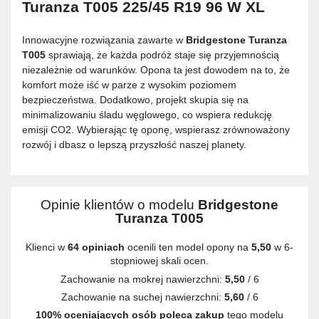
Turanza T005 225/45 R19 96 W XL
Innowacyjne rozwiązania zawarte w
Bridgestone Turanza
T005
sprawiają, że każda podróż staje się przyjemnością
niezależnie od warunków. Opona ta jest dowodem na to, że
komfort może iść w parze z wysokim poziomem
bezpieczeństwa. Dodatkowo, projekt skupia się na
minimalizowaniu śladu węglowego, co wspiera redukcję
emisji CO2. Wybierając tę oponę, wspierasz zrównoważony
rozwój i dbasz o lepszą przyszłość naszej planety.
Opinie klientów o modelu
Bridgestone
Turanza T005
Klienci w
64 opiniach
ocenili ten model opony na
5,50
w 6-
stopniowej skali ocen.
Zachowanie na mokrej nawierzchni:
5,50
/ 6
Zachowanie na suchej nawierzchni:
5,60
/ 6
100% oceniających osób poleca zakup
tego modelu