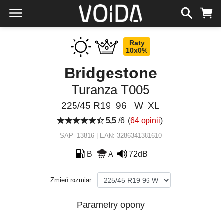
Raty
10x0%
Bridgestone
Turanza T005
225/45 R19
96
W
XL
5,5
/6
(
64 opinii
)
SAP: 13816 | EAN: 3286341381610
B
A
72dB
Zmień rozmiar
Parametry opony