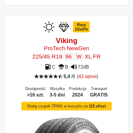
Raty
10x0%
Viking
ProTech NewGen
225/45 R19
96
W
XL FR
C
B
72dB
5,4
/6
(
42 opinii
)
Dostępność
Wysyłka
Produkcja
Transport
>16 szt.
3-5 dni
2024
GRATIS
Dodaj czujnik TPMS w koszyku za
115 zł/szt