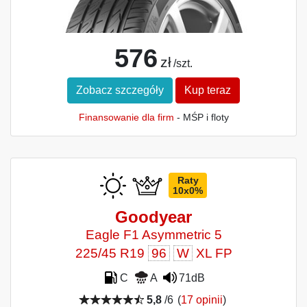
576
zł
/szt.
Zobacz szczegóły
Kup teraz
Finansowanie dla firm
- MŚP i floty
Raty
10x0%
Goodyear
Eagle F1 Asymmetric 5
225/45 R19
96
W
XL FP
C
A
71dB
5,8
/6
(
17 opinii
)