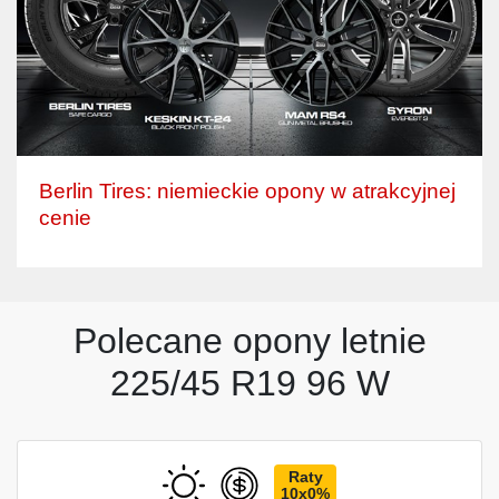
Berlin Tires: niemieckie opony w atrakcyjnej
cenie
Polecane opony letnie
225/45 R19 96 W
Raty
10x0%