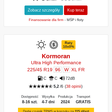
Zobacz szczegóły
Kup teraz
Finansowanie dla firm
- MŚP i floty
Raty
10x0%
Kormoran
Ultra High Performance
225/45 R19
96
W
XL FR
C
C
72dB
5,2
/6
(
38 opinii
)
Dostępność
Wysyłka
Produkcja
Transport
8-16 szt.
4-7 dni
2024
GRATIS
Dodaj czujnik TPMS w koszyku za
115 zł/szt