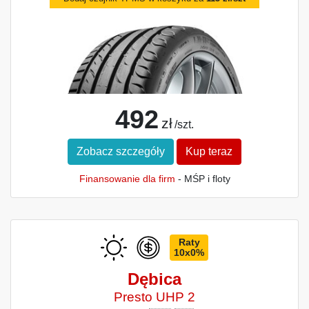
492
zł
/szt.
Zobacz szczegóły
Kup teraz
Finansowanie dla firm
- MŚP i floty
Raty
10x0%
Dębica
Presto UHP 2