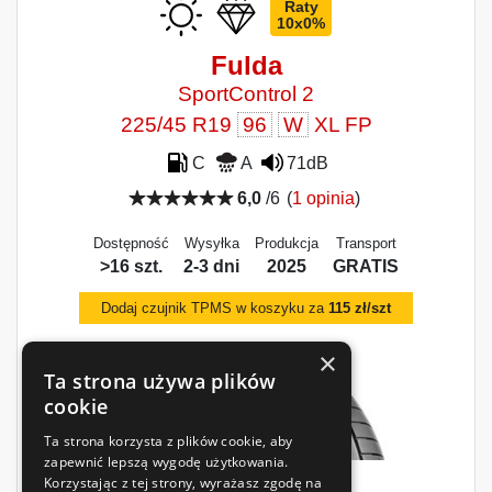
Raty
10x0%
Fulda
SportControl 2
225/45 R19
96
W
XL FP
C
A
71dB
6,0
/6
(
1 opinia
)
Dostępność
Wysyłka
Produkcja
Transport
>16 szt.
2-3 dni
2025
GRATIS
Dodaj czujnik TPMS w koszyku za
115 zł/szt
×
Ta strona używa plików
cookie
Ta strona korzysta z plików cookie, aby
zapewnić lepszą wygodę użytkowania.
Korzystając z tej strony, wyrażasz zgodę na