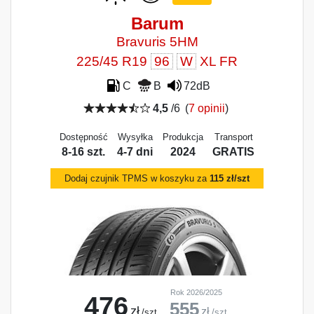
Barum
Bravuris 5HM
225/45 R19
96
W
XL FR
C
B
72dB
4,5
/6
(
7 opinii
)
Dostępność
Wysyłka
Produkcja
Transport
8-16 szt.
4-7 dni
2024
GRATIS
Dodaj czujnik TPMS w koszyku za
115 zł/szt
Rok 2026/2025
476
555
zł
zł
/szt.
/szt.