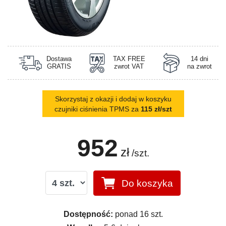
Dostawa
TAX FREE
14 dni
GRATIS
zwrot VAT
na zwrot
Skorzystaj z okazji i dodaj w koszyku
czujniki ciśnienia TPMS za
115 zł/szt
952
zł
/szt.
Do koszyka
Dostępność:
ponad 16 szt.