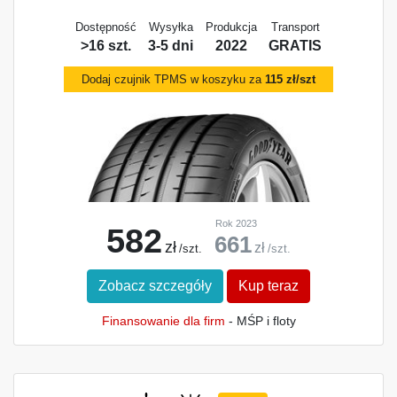
Dostępność
Wysyłka
Produkcja
Transport
>16 szt.
3-5 dni
2022
GRATIS
Dodaj czujnik TPMS w koszyku za
115 zł/szt
Rok 2023
582
661
zł
zł
/szt.
/szt.
Zobacz szczegóły
Kup teraz
Finansowanie dla firm
- MŚP i floty