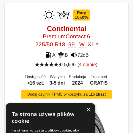
Raty
10x0%
Continental
PremiumContact 6
225/50 R18
99
W
XL *
A
B
72dB
5,6
/6
(
4 opinie
)
Dostępność
Wysyłka
Produkcja
Transport
>16 szt.
3-5 dni
2024
GRATIS
Dodaj czujnik TPMS w koszyku za
115 zł/szt
×
Ta strona używa plików
cookie
Ta strona korzysta z plików cookie, aby