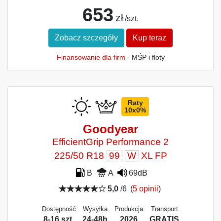
653
zł
/szt.
Zobacz szczegóły
Kup teraz
Finansowanie dla firm
- MŚP i floty
Raty
10x0%
Goodyear
EfficientGrip Performance 2
225/50 R18
99
W
XL FP
B
A
69dB
5,0
/6
(
5 opinii
)
Dostępność
Wysyłka
Produkcja
Transport
8-16 szt.
24-48h
2026
GRATIS