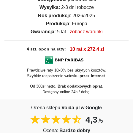
Wysyłka:
2-3 dni robocze
Rok produkcji:
2026/2025
Produkcja:
Europa
Gwarancja:
5 lat -
zobacz warunki
4 szt. opon na raty:
10 rat x 272,4 zł
Prawdziwe raty 10x0% bez ukrytych kosztów.
Szybkie rozpatrzenie wniosku
przez Internet
.
Od 300zł netto.
Brak dodatkowych opłat
.
Dostępny online 24h / dobę.
Ocena sklepu
Voida.pl w Google
4,3
/5
Ocena:
Bardzo dobry