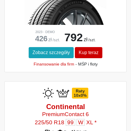
2023 - DEMO
792
426
zł
zł
/szt.
/szt.
Zobacz szczegóły
Kup teraz
Finansowanie dla firm
- MŚP i floty
Raty
10x0%
Continental
PremiumContact 6
225/50 R18
99
W
XL *