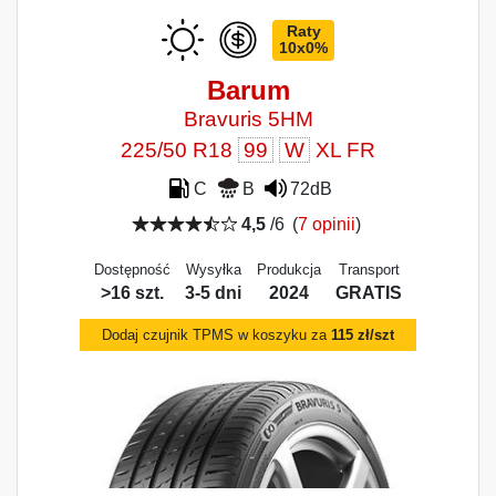
Raty
10x0%
Barum
Bravuris 5HM
225/50 R18
99
W
XL FR
C
B
72dB
4,5
/6
(
7 opinii
)
Dostępność
Wysyłka
Produkcja
Transport
>16 szt.
3-5 dni
2024
GRATIS
Dodaj czujnik TPMS w koszyku za
115 zł/szt