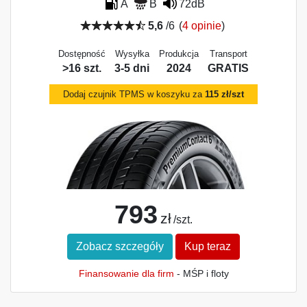
A
B
72dB
5,6
/6
(
4 opinie
)
Dostępność
Wysyłka
Produkcja
Transport
>16 szt.
3-5 dni
2024
GRATIS
Dodaj czujnik TPMS w koszyku za
115 zł/szt
793
zł
/szt.
Zobacz szczegóły
Kup teraz
Finansowanie dla firm
- MŚP i floty