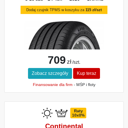
Dodaj czujnik TPMS w koszyku za
115 zł/szt
709
zł
/szt.
Zobacz szczegóły
Kup teraz
Finansowanie dla firm
- MŚP i floty
Raty
10x0%
Continental