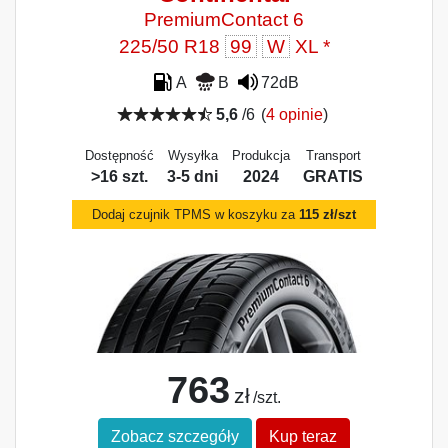
PremiumContact 6
225/50 R18
99
W
XL *
A
B
72dB
5,6
/6
(
4 opinie
)
Dostępność
Wysyłka
Produkcja
Transport
>16 szt.
3-5 dni
2024
GRATIS
Dodaj czujnik TPMS w koszyku za
115 zł/szt
763
zł
/szt.
Zobacz szczegóły
Kup teraz