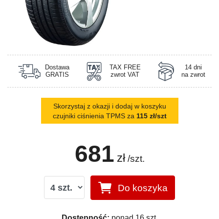
Dostawa
TAX FREE
14 dni
GRATIS
zwrot VAT
na zwrot
Skorzystaj z okazji i dodaj w koszyku
czujniki ciśnienia TPMS za
115 zł/szt
681
zł
/szt.
Do koszyka
Dostępność:
ponad 16 szt.