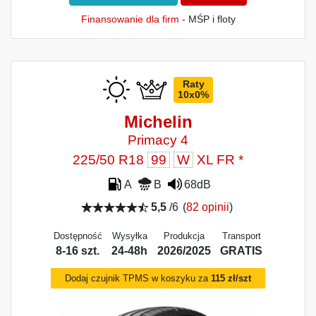
Finansowanie dla firm
- MŚP i floty
Raty
10x0%
Michelin
Primacy 4
225/50 R18
99
W
XL FR *
A
B
68dB
5,5
/6
(
82 opinii
)
Dostępność
Wysyłka
Produkcja
Transport
8-16 szt.
24-48h
2026/2025
GRATIS
Dodaj czujnik TPMS w koszyku za
115 zł/szt