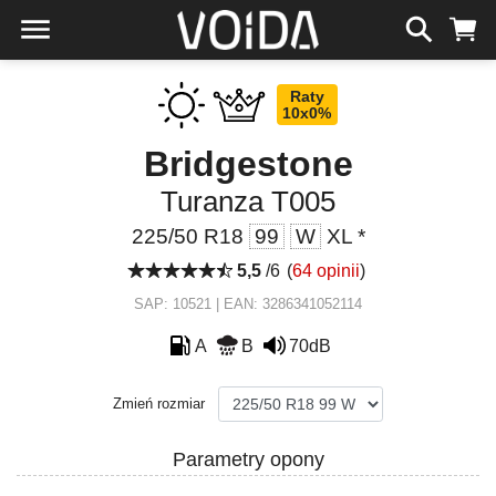
Raty
10x0%
Bridgestone
Turanza T005
225/50 R18
99
W
XL *
5,5
/6
(
64 opinii
)
SAP: 10521 | EAN: 3286341052114
A
B
70dB
Zmień rozmiar
Parametry opony