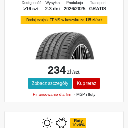
Dostępność
Wysyłka
Produkcja
Transport
>16 szt.
2-3 dni
2026/2025
GRATIS
Dodaj czujnik TPMS w koszyku za
115 zł/szt
234
zł
/szt.
Zobacz szczegóły
Kup teraz
Finansowanie dla firm
- MŚP i floty
Raty
10x0%