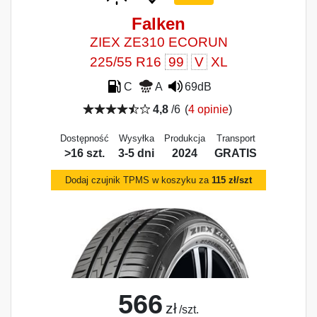
Falken
ZIEX ZE310 ECORUN
225/55 R16
99
V
XL
C
A
69dB
4,8
/6
(
4 opinie
)
Dostępność
Wysyłka
Produkcja
Transport
>16 szt.
3-5 dni
2024
GRATIS
Dodaj czujnik TPMS w koszyku za
115 zł/szt
566
zł
/szt.