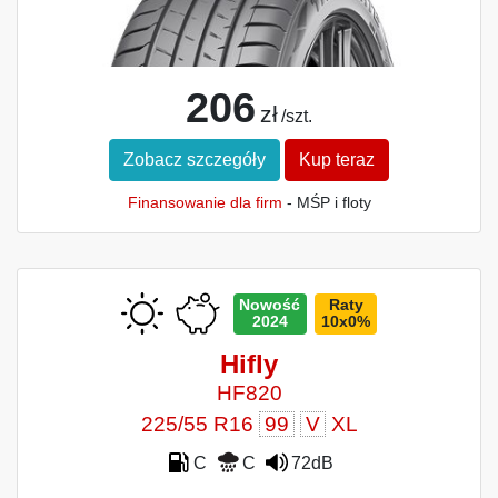
206
zł
/szt.
Zobacz szczegóły
Kup teraz
Finansowanie dla firm
- MŚP i floty
Nowość
Raty
2024
10x0%
Hifly
HF820
225/55 R16
99
V
XL
C
C
72dB