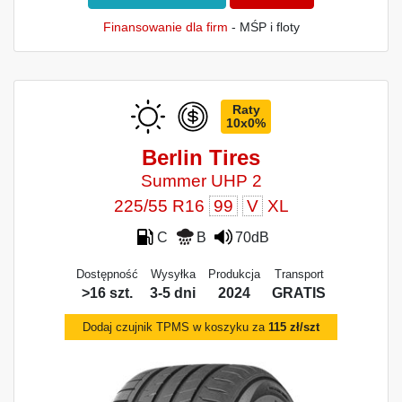
Finansowanie dla firm
- MŚP i floty
Raty
10x0%
Berlin Tires
Summer UHP 2
225/55 R16
99
V
XL
C
B
70dB
Dostępność
Wysyłka
Produkcja
Transport
>16 szt.
3-5 dni
2024
GRATIS
Dodaj czujnik TPMS w koszyku za
115 zł/szt