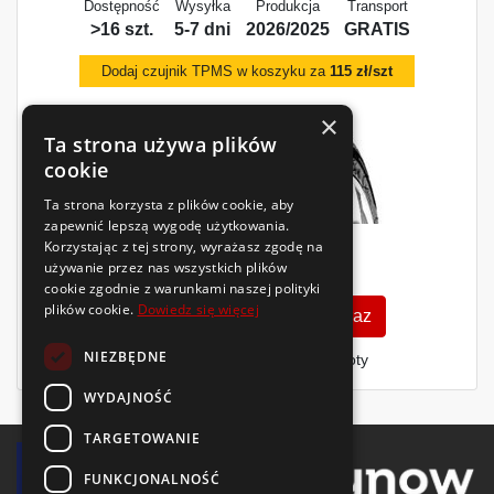
Dostępność
Wysyłka
Produkcja
Transport
>16 szt.
5-7 dni
2026/2025
GRATIS
Dodaj czujnik TPMS w koszyku za
115 zł/szt
×
Ta strona używa plików
cookie
Ta strona korzysta z plików cookie, aby
zapewnić lepszą wygodę użytkowania.
Korzystając z tej strony, wyrażasz zgodę na
270
zł
używanie przez nas wszystkich plików
/szt.
cookie zgodnie z warunkami naszej polityki
plików cookie.
Dowiedz się więcej
Zobacz szczegóły
Kup teraz
NIEZBĘDNE
Finansowanie dla firm
- MŚP i floty
WYDAJNOŚĆ
TARGETOWANIE
FUNKCJONALNOŚĆ