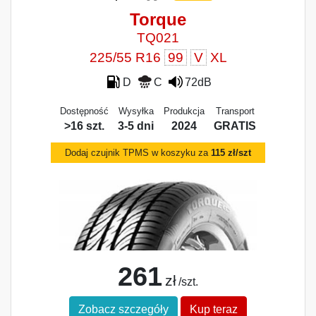
Torque
TQ021
225/55 R16
99
V
XL
D
C
72dB
Dostępność
Wysyłka
Produkcja
Transport
>16 szt.
3-5 dni
2024
GRATIS
Dodaj czujnik TPMS w koszyku za
115 zł/szt
261
zł
/szt.
Zobacz szczegóły
Kup teraz