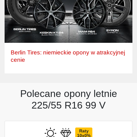
Berlin Tires: niemieckie opony w atrakcyjnej
cenie
Polecane opony letnie
225/55 R16 99 V
Raty
10x0%