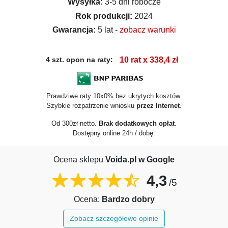
Wysyłka:
3-5 dni robocze
Rok produkcji:
2024
Gwarancja:
5 lat -
zobacz warunki
4 szt. opon na raty:
10 rat x 338,4 zł
Prawdziwe raty 10x0% bez ukrytych kosztów.
Szybkie rozpatrzenie wniosku
przez Internet
.
Od 300zł netto.
Brak dodatkowych opłat
.
Dostępny online 24h / dobę.
Ocena sklepu
Voida.pl w Google
4,3
/5
Ocena:
Bardzo dobry
Zobacz szczegółowe opinie