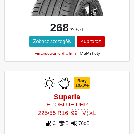
268
zł
/szt.
Zobacz szczegóły
Kup teraz
Finansowanie dla firm
- MŚP i floty
Raty
10x0%
Superia
ECOBLUE UHP
225/55 R16
99
V
XL
C
B
70dB