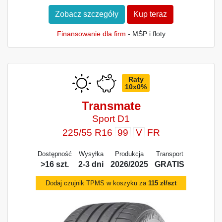
Zobacz szczegóły
Kup teraz
Finansowanie dla firm
- MŚP i floty
Raty
10x0%
Transmate
Sport D1
225/55 R16
99
V
FR
Dostępność
Wysyłka
Produkcja
Transport
>16 szt.
2-3 dni
2026/2025
GRATIS
Dodaj czujnik TPMS w koszyku za
115 zł/szt