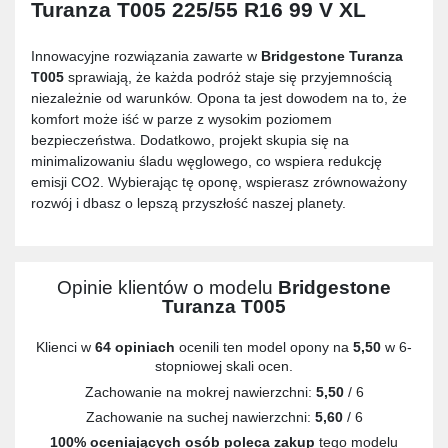
Turanza T005 225/55 R16 99 V XL
Innowacyjne rozwiązania zawarte w
Bridgestone Turanza
T005
sprawiają, że każda podróż staje się przyjemnością
niezależnie od warunków. Opona ta jest dowodem na to, że
komfort może iść w parze z wysokim poziomem
bezpieczeństwa. Dodatkowo, projekt skupia się na
minimalizowaniu śladu węglowego, co wspiera redukcję
emisji CO2. Wybierając tę oponę, wspierasz zrównoważony
rozwój i dbasz o lepszą przyszłość naszej planety.
Opinie klientów o modelu
Bridgestone
Turanza T005
Klienci w
64 opiniach
ocenili ten model opony na
5,50
w 6-
stopniowej skali ocen.
Zachowanie na mokrej nawierzchni:
5,50
/ 6
Zachowanie na suchej nawierzchni:
5,60
/ 6
100% oceniających osób poleca zakup
tego modelu