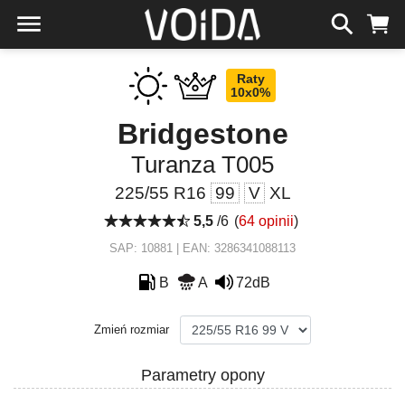
Raty
10x0%
Bridgestone
Turanza T005
225/55 R16
99
V
XL
5,5
/6
(
64 opinii
)
SAP: 10881 | EAN: 3286341088113
B
A
72dB
Zmień rozmiar
Parametry opony