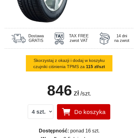
Dostawa
TAX FREE
14 dni
GRATIS
zwrot VAT
na zwrot
Skorzystaj z okazji i dodaj w koszyku
czujniki ciśnienia TPMS za
115 zł/szt
846
zł
/szt.
Do koszyka
Dostępność:
ponad 16 szt.