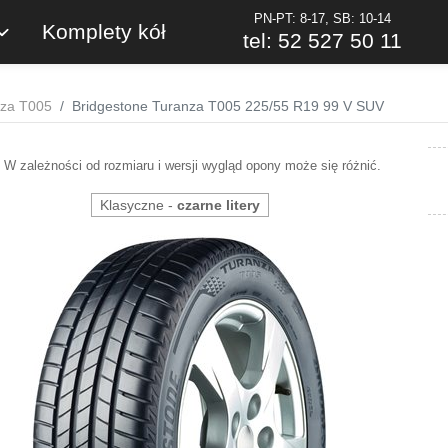
PN-PT: 8-17, SB: 10-14
Komplety kół
tel: 52 527 50 11
nza T005
Bridgestone Turanza T005 225/55 R19 99 V SUV
W zależności od rozmiaru i wersji wygląd opony może się różnić.
Klasyczne -
czarne litery