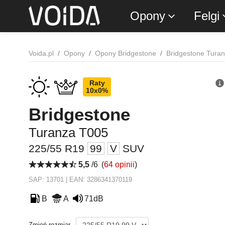
Opony
Felgi
Voida.pl
Opony
Opony Bridgestone
Bridgestone Tura
Raty
10x0%
Bridgestone
Turanza T005
225/55 R19
99
V
SUV
5,5
/6
(
64 opinii
)
SAP: 13701 | EAN: 3286341370119
B
A
71dB
Zmień rozmiar