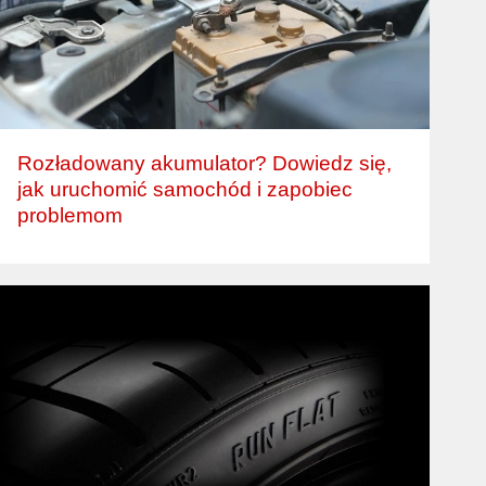
Rozładowany akumulator? Dowiedz się,
jak uruchomić samochód i zapobiec
problemom