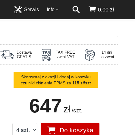
0,00 zł
Serwis
Info
Dostawa
TAX FREE
14 dni
GRATIS
zwrot VAT
na zwrot
Skorzystaj z okazji i dodaj w koszyku
czujniki ciśnienia TPMS za
115 zł/szt
647
zł
/szt.
Do koszyka