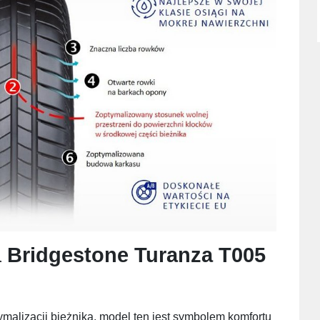
a
Bridgestone Turanza T005
alizacji bieżnika, model ten jest symbolem komfortu