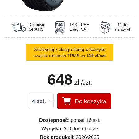
Dostawa
TAX FREE
14 dni
GRATIS
zwrot VAT
na zwrot
Skorzystaj z okazji i dodaj w koszyku
czujniki ciśnienia TPMS za
115 zł/szt
648
zł
/szt.
Do koszyka
Dostępność:
ponad 16 szt.
Wysyłka:
2-3 dni robocze
Rok produkcji:
2026/2025