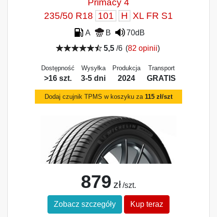
Primacy 4
235/50 R18
101
H
XL FR S1
A
B
70dB
5,5
/6
(
82 opinii
)
Dostępność
Wysyłka
Produkcja
Transport
>16 szt.
3-5 dni
2024
GRATIS
Dodaj czujnik TPMS w koszyku za
115 zł/szt
879
zł
/szt.
Zobacz szczegóły
Kup teraz