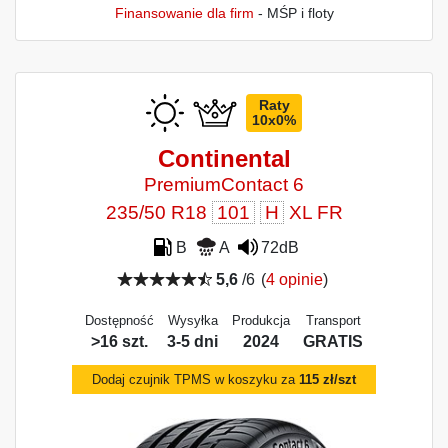
Finansowanie dla firm
- MŚP i floty
Raty
10x0%
Continental
PremiumContact 6
235/50 R18
101
H
XL FR
B
A
72dB
5,6
/6
(
4 opinie
)
Dostępność
Wysyłka
Produkcja
Transport
>16 szt.
3-5 dni
2024
GRATIS
Dodaj czujnik TPMS w koszyku za
115 zł/szt