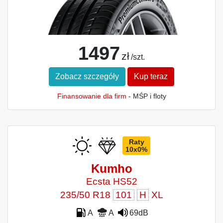
1497
zł
/szt.
Zobacz szczegóły
Kup teraz
Finansowanie dla firm
- MŚP i floty
Raty
10x0%
Kumho
Ecsta HS52
235/50 R18
101
H
XL
A
A
69dB