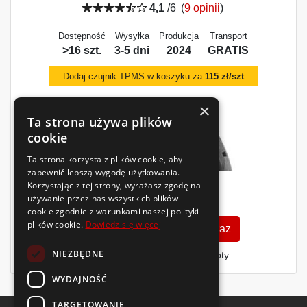
4,1
/6
(
9 opinii
)
Dostępność
Wysyłka
Produkcja
Transport
>16 szt.
3-5 dni
2024
GRATIS
Dodaj czujnik TPMS w koszyku za
115 zł/szt
×
Ta strona używa plików
cookie
Ta strona korzysta z plików cookie, aby
zapewnić lepszą wygodę użytkowania.
Korzystając z tej strony, wyrażasz zgodę na
598
zł
używanie przez nas wszystkich plików
/szt.
cookie zgodnie z warunkami naszej polityki
plików cookie.
Dowiedz się więcej
Zobacz szczegóły
Kup teraz
NIEZBĘDNE
Finansowanie dla firm
- MŚP i floty
WYDAJNOŚĆ
TARGETOWANIE