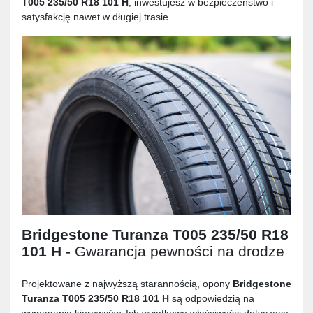
T005 235/50 R18 101 H
, inwestujesz w bezpieczeństwo i
satysfakcję nawet w długiej trasie.
Bridgestone Turanza T005 235/50 R18
101 H
- Gwarancja pewności na drodze
Projektowane z najwyższą starannością, opony
Bridgestone
Turanza T005 235/50 R18 101 H
są odpowiedzią na
wymagania kierowców. Ich wyjątkowe właściwości dotyczące