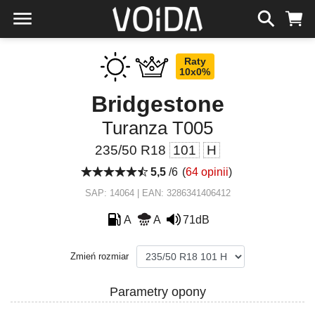
Raty
10x0%
Bridgestone
Turanza T005
235/50 R18
101
H
5,5
/6
(
64 opinii
)
SAP: 14064 | EAN: 3286341406412
A
A
71dB
Zmień rozmiar
Parametry opony