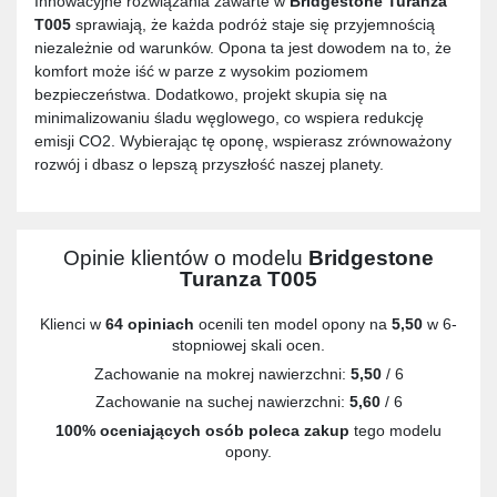
Innowacyjne rozwiązania zawarte w
Bridgestone Turanza
T005
sprawiają, że każda podróż staje się przyjemnością
niezależnie od warunków. Opona ta jest dowodem na to, że
komfort może iść w parze z wysokim poziomem
bezpieczeństwa. Dodatkowo, projekt skupia się na
minimalizowaniu śladu węglowego, co wspiera redukcję
emisji CO2. Wybierając tę oponę, wspierasz zrównoważony
rozwój i dbasz o lepszą przyszłość naszej planety.
Opinie klientów o modelu
Bridgestone
Turanza T005
Klienci w
64 opiniach
ocenili ten model opony na
5,50
w 6-
stopniowej skali ocen.
Zachowanie na mokrej nawierzchni:
5,50
/ 6
Zachowanie na suchej nawierzchni:
5,60
/ 6
100% oceniających osób poleca zakup
tego modelu
opony.